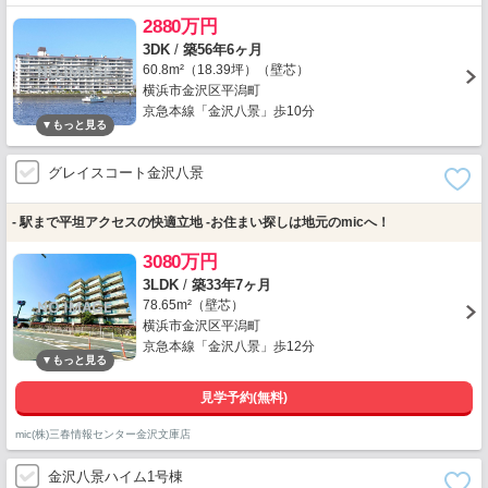
2880万円
3DK
/
築56年6ヶ月
60.8m²（18.39坪）（壁芯）
横浜市金沢区平潟町
京急本線「金沢八景」歩10分
グレイスコート金沢八景
- 駅まで平坦アクセスの快適立地 -お住まい探しは地元のmicへ！
3080万円
3LDK
/
築33年7ヶ月
78.65m²（壁芯）
横浜市金沢区平潟町
京急本線「金沢八景」歩12分
見学予約(無料)
mic(株)三春情報センター金沢文庫店
金沢八景ハイム1号棟