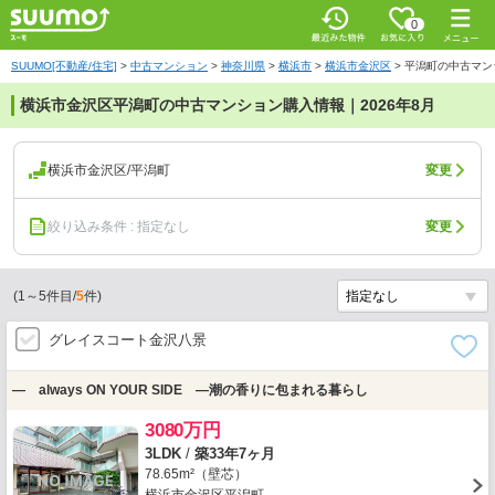
0
SUUMO[不動産/住宅]
>
中古マンション
>
神奈川県
>
横浜市
>
横浜市金沢区
>
平潟町の中古マン
横浜市金沢区平潟町の中古マンション購入情報｜2026年8月
横浜市金沢区/平潟町
変更
絞り込み条件 : 指定なし
変更
(
1
～
5
件目/
5
件)
グレイスコート金沢八景
― always ON YOUR SIDE ―潮の香りに包まれる暮らし
3080万円
3LDK
/
築33年7ヶ月
78.65m²（壁芯）