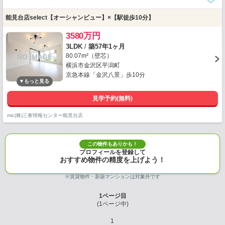
能見台店select【オーシャンビュー】×【駅徒歩10分】
3580万円
3LDK
/
築57年1ヶ月
80.07m²（壁芯）
横浜市金沢区平潟町
京急本線「金沢八景」歩10分
見学予約(無料)
mic(株)三春情報センター能見台店
この物件もありかも！
プロフィールを登録して
おすすめ物件の精度を上げよう！
※賃貸物件・新築マンションは対象外です
1
ページ目
(
1
ページ中)
1