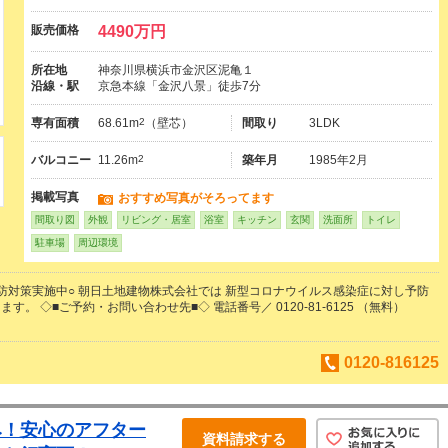
販売価格
4490万円
所在地
神奈川県横浜市金沢区泥亀１
沿線・駅
京急本線「金沢八景」徒歩7分
専有面積
68.61m
2
（壁芯）
間取り
3LDK
バルコニー
11.26m
2
築年月
1985年2月
掲載写真
おすすめ写真がそろってます
間取り図
外観
リビング・居室
浴室
キッチン
玄関
洗面所
トイレ
駐車場
周辺環境
防対策実施中○ 朝日土地建物株式会社では 新型コロナウイルス感染症に対し予防
す。 ◇■ご予約・お問い合わせ先■◇ 電話番号／ 0120-81-6125 （無料）
0120-816125
み！安心のアフター
資料請求する