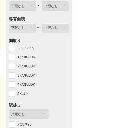
〜
専有面積
〜
間取り
ワンルーム
1K/DK/LDK
2K/DK/LDK
3K/DK/LDK
4K/DK/LDK
5K以上
駅徒歩
バス含む