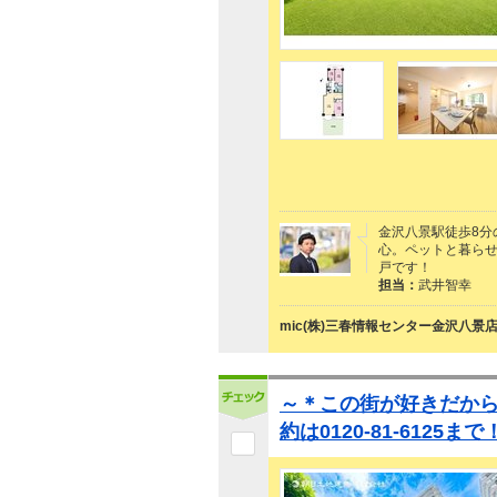
金沢八景駅徒歩8分
心。ペットと暮らせ
戸です！
担当：
武井智幸
mic(株)三春情報センター金沢八景
～＊この街が好きだか
約は0120-81-6125まで