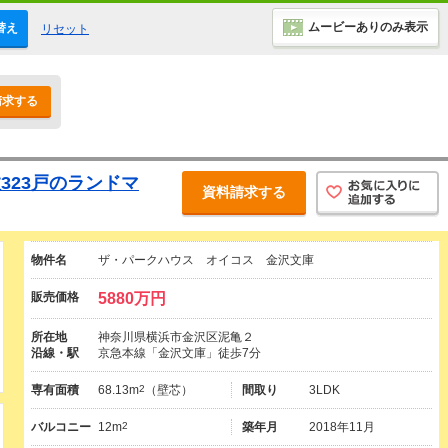
ムービーありのみ表示
替え
リセット
請求する
数323戸のランドマ
資料請求する
物件名
ザ・パークハウス オイコス 金沢文庫
販売価格
5880万円
所在地
神奈川県横浜市金沢区泥亀２
沿線・駅
京急本線「金沢文庫」徒歩7分
専有面積
68.13m
2
（壁芯）
間取り
3LDK
バルコニー
12m
2
築年月
2018年11月