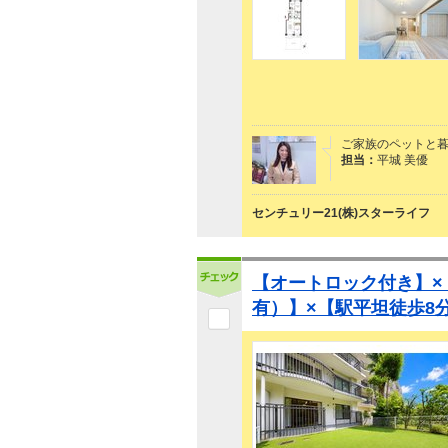
ご家族のペットと暮
担当：
平城 美優
センチュリー21(株)スターライフ
【オートロック付き】×
有）】×【駅平坦徒歩8