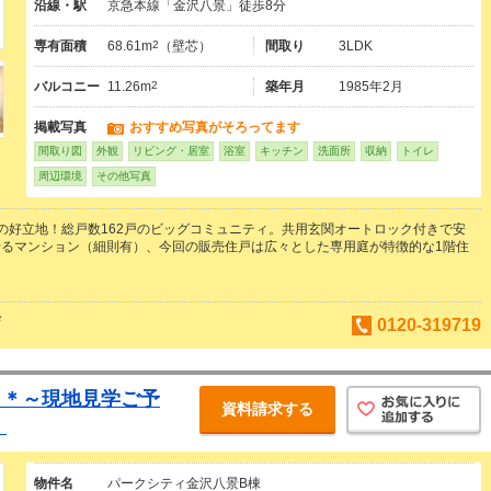
沿線・駅
京急本線「金沢八景」徒歩8分
専有面積
68.61m
2
（壁芯）
間取り
3LDK
バルコニー
11.26m
2
築年月
1985年2月
掲載写真
おすすめ写真がそろってます
間取り図
外観
リビング・居室
浴室
キッチン
洗面所
収納
トイレ
周辺環境
その他写真
の好立地！総戸数162戸のビッグコミュニティ。共用玄関オートロック付きで安
るマンション（細則有）、今回の販売住戸は広々とした専用庭が特徴的な1階住
店
0120-319719
ら＊～現地見学ご予
資料請求する
！
物件名
パークシティ金沢八景B棟