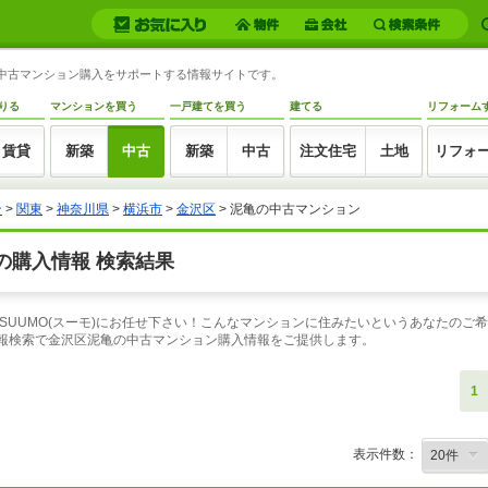
の中古マンション購入をサポートする情報サイトです。
りる
マンションを買う
一戸建てを買う
建てる
リフォーム
賃貸
新築
中古
新築
中古
注文住宅
土地
リフォ
ン
>
関東
>
神奈川県
>
横浜市
>
金沢区
> 泥亀の中古マンション
の購入情報 検索結果
SUUMO(スーモ)にお任せ下さい！こんなマンションに住みたいというあなたのご
情報検索で金沢区泥亀の中古マンション購入情報をご提供します。
1
表示件数：