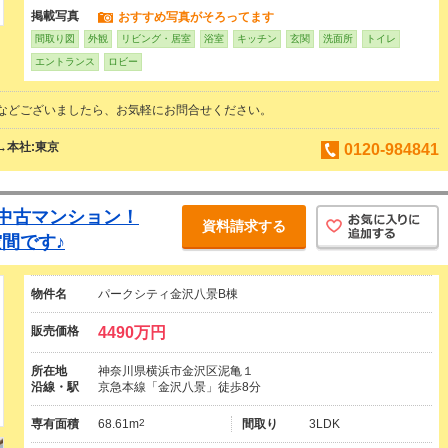
掲載写真
おすすめ写真がそろってます
間取り図
外観
リビング・居室
浴室
キッチン
玄関
洗面所
トイレ
エントランス
ロビー
などございましたら、お気軽にお問合せください。
→本社:東京
0120-984841
K中古マンション！
資料請求する
間です♪
物件名
パークシティ金沢八景B棟
販売価格
4490万円
所在地
神奈川県横浜市金沢区泥亀１
沿線・駅
京急本線「金沢八景」徒歩8分
専有面積
68.61m
2
間取り
3LDK