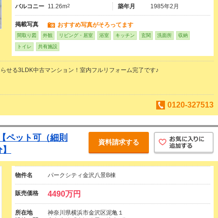
バルコニー
11.26m
2
築年月
1985年2月
掲載写真
おすすめ写真がそろってます
間取り図
外観
リビング・居室
浴室
キッチン
玄関
洗面所
収納
トイレ
共有施設
らせる3LDK中古マンション！室内フルリフォーム完了です♪
0120-327513
【ペット可（細則
資料請求する
分】
物件名
パークシティ金沢八景B棟
販売価格
4490万円
所在地
神奈川県横浜市金沢区泥亀１