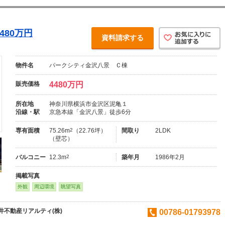
480万円
資料請求する
物件名
パークシティ金沢八景 Ｃ棟
販売価格
4480万円
所在地
神奈川県横浜市金沢区泥亀１
沿線・駅
京急本線「金沢八景」徒歩6分
専有面積
75.26m
2
（22.76坪）
間取り
2LDK
（壁芯）
バルコニー
12.3m
2
築年月
1986年2月
掲載写真
外観
周辺環境
眺望写真
不動産リアルティ(株)
00786-01793978