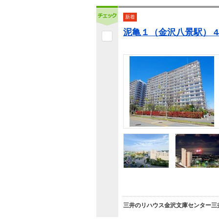
新着
泥亀１（金沢八景駅） 4
三井のリハウス金沢文庫センター三井