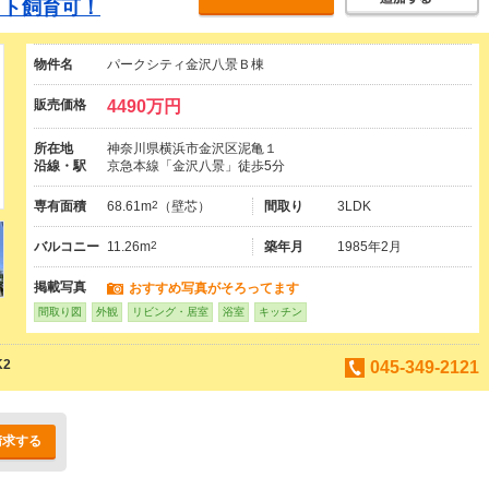
ット飼育可！
物件名
パークシティ金沢八景Ｂ棟
販売価格
4490万円
所在地
神奈川県横浜市金沢区泥亀１
沿線・駅
京急本線「金沢八景」徒歩5分
専有面積
68.61m
2
（壁芯）
間取り
3LDK
バルコニー
11.26m
2
築年月
1985年2月
掲載写真
おすすめ写真がそろってます
間取り図
外観
リビング・居室
浴室
キッチン
K2
045-349-2121
請求する