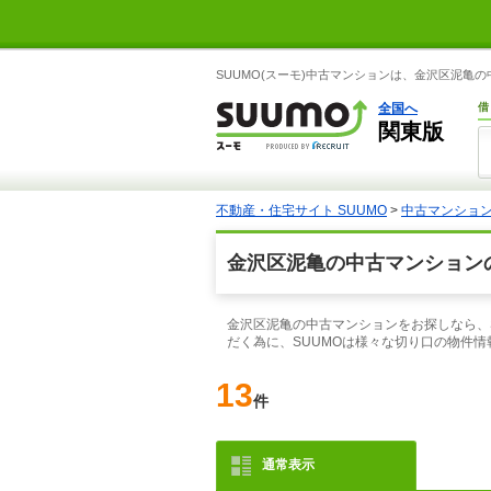
SUUMO(スーモ)中古マンションは、金沢区泥亀
全国へ
借
関東版
不動産・住宅サイト SUUMO
>
中古マンショ
金沢区泥亀の中古マンション
金沢区泥亀の中古マンションをお探しなら、
だく為に、SUUMOは様々な切り口の物件
13
件
通常表示