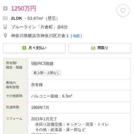
1250万円
2LDK
・53.87m²（壁芯）
ブルーライン「片倉町」歩6分
神奈川県横浜市神奈川区片倉１
[ 地図 ]
月々支払い
間取り
所在階/
5階/RC5階建
構造・階建
最上階・上階なし
敷地の
所有権
権利形態
その他面積
バルコニー面積：6.3m²
完成時期
1969年7月
リフォーム
2021年1月完了
水回り設備交換：キッチン・浴室・トイレ
その他：給湯器・床一部など