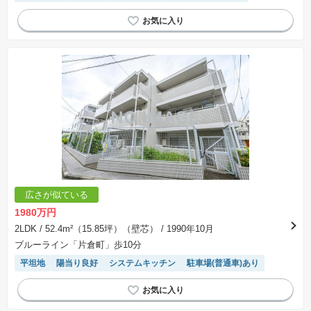
陽当り良好
前面棟無
平置駐車場
駐車場(普通車)あり
広さが似ている
1980万円
2LDK
/ 52.4m²（15.85坪）（壁芯）
/ 1990年10月
ブルーライン「片倉町」歩10分
平坦地
陽当り良好
システムキッチン
駐車場(普通車)あり