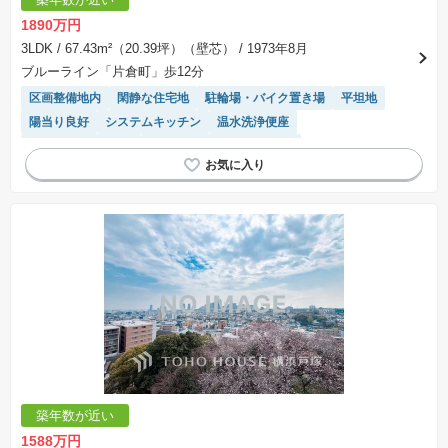
1890万円
3LDK
/ 67.43m²（20.39坪）（壁芯）
/ 1973年8月
ブルーライン「片倉町」歩12分
区画整備地内
閑静な住宅地
駐輪場・バイク置き場
平坦地
陽当り良好
システムキッチン
温水洗浄便座
駐車場(普通車)あり
モニター付きインターホン
リフォーム済み物件
築年数が近い
1588万円