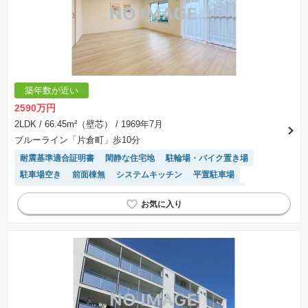
築年数が近い
2590万円
2LDK
/ 66.45m²（壁芯）
/ 1969年7月
ブルーライン「片倉町」歩10分
耐震基準適合証明書
閑静な住宅地
駐輪場・バイク置き場
駐車場空き
前面棟無
システムキッチン
平置駐車場
温水洗浄便座
窓付き浴室
食洗機
駐車場(普通車)あり
モニター付きインターホン
リフォーム済み物件