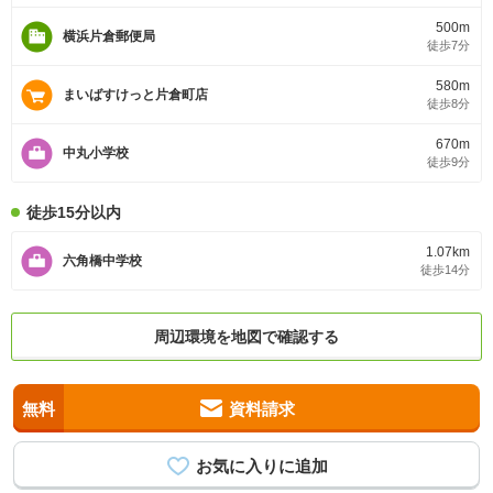
500m
横浜片倉郵便局
徒歩7分
580m
まいばすけっと片倉町店
徒歩8分
670m
中丸小学校
徒歩9分
徒歩15分以内
1.07km
六角橋中学校
徒歩14分
周辺環境を地図で確認する
無料
資料請求