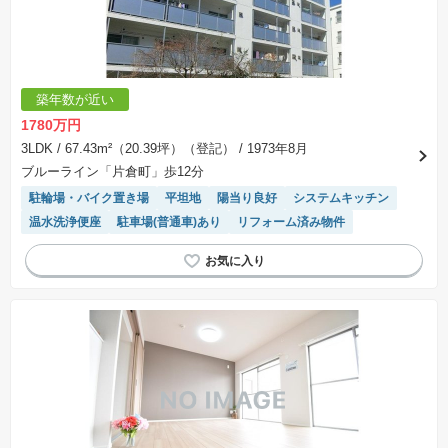
築年数が近い
1780万円
3LDK
/ 67.43m²（20.39坪）（登記）
/ 1973年8月
ブルーライン「片倉町」歩12分
駐輪場・バイク置き場
平坦地
陽当り良好
システムキッチン
温水洗浄便座
駐車場(普通車)あり
リフォーム済み物件