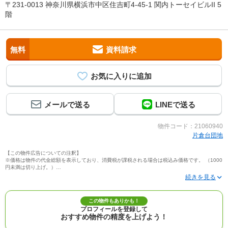
〒231-0013 神奈川県横浜市中区住吉町4-45-1 関内トーセイビルII 5
階
無料
資料請求
メールで送る
LINEで送る
物件コード：21060940
片倉台団地
【この物件広告についての注釈】
※価格は物件の代金総額を表示しており、消費税が課税される場合は税込み価格です。 （1000
円未満は切り上げ。）
※写真に写っている、またはパース（絵）や間取り図に描かれている家具や車などは、特にコ
メントがない場合、販売価格に含まれません。
※敷地権利が定期借地権のものは価格に権利金を含みます。
※建築条件付き土地価格には、建物価格は含まれません。
この物件もありかも！
※物件情報は、原則として情報提供日の２日前に最終確認した情報です。
プロフィールを登録して
※完成予想図はいずれも外構、植栽、外観等実際のものとは多少異なることがあります。
おすすめ物件の精度を上げよう！
※モデルルーム・モデルハウス・展示場・ショールームの画像の場合、今回販売の物件と異な
る場合があります。