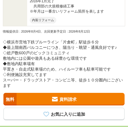
2016年1月完了
共用部の大規模修繕工事
※年月は一番古いリフォーム箇所を表します
内装リフォーム
情報提供日 : 2026年8月4日、次回更新予定日 : 2026年8月12日
◇横浜市営地下鉄ブルーライン「片倉町」駅徒歩６分
◆最上階南西バルコニーにつき、陽当り・眺望・通風良好です♪
◇総戸数600戸のビックコミュニティ
敷地内には公園や遊具もある緑豊かな環境です
◆敷地内駐車場有
平置き・自走式駐車場のため、ハイルーフ車も駐車可能です
◇利便施設充実してます
スーパー・ドラッグストア・コンビニ等、徒歩１０分圏内にござい
ます
無料
資料請求