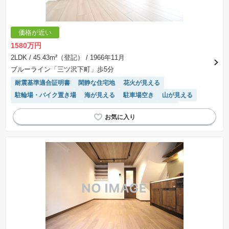
価格が近い
1580万円
2LDK
/ 45.43m²（登記）
/ 1966年11月
ブルーライン「三ツ沢下町」歩5分
耐震基準適合証明書
閑静な住宅地
花火が見える
駐輪場・バイク置き場
海が見える
駐車場空き
山が見える
陽当り良好
前面棟無
システムキッチン
平置駐車場
可変性のある間取り
温水洗浄便座
窓付き浴室
駐車場(普通車)あり
モニター付きインターホン
リフォーム済み物件