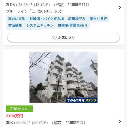
2LDK
/ 45.43m²（13.74坪）（登記）
/ 1966年11月
ブルーライン「三ツ沢下町」歩5分
高台に立地
駐輪場・バイク置き場
駐車場空き
陽当り良好
前面棟無
システムキッチン
駐車場(普通車)あり
リフォーム済み物件
距離が近い
2100万円
3DK
/ 68.26m²（20.64坪）（壁芯）
/ 1982年2月