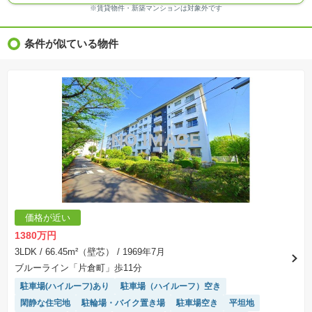
※ＣＧ合成の画像の場合、実際とは多少異なる場合があります。
※賃貸物件・新築マンションは対象外です
※物件特徴：販売戸数が複数の物件は、全ての住戸に該当しない項目もあります。
※完成後１年以上を経過した未入居物件が掲載される場合があります。ご了承ください。
※新着：物件情報が「SUUMO」に掲載された日から１週間表示されます。
条件が似ている物件
※価格更新：物件価格が変更された日から１週間表示されます。
※販売予定物件はすべて、販売開始するまで契約または予約の申込みはできません。
※購入の前には物件内容や契約条件についてご自身で十分な確認をしていただくようにお願い
いたします。
※建築条件土地の情報内に掲載されている、建物プラン例は、土地購入者の設計プランの参考
の一例であって、プランの採用可否は任意です。
※土地（建築条件なし）で「建物プラン例」が表記してある時、そのプラン例は特定の建築請
負会社によるもので、当該建築請負会社以外で建てた場合、同様のものが同価格で建てられる
とは限りません。また建築請負会社を特定するものではありません。
※建築条件付き土地とは、その土地に建築する建物の建築請負契約が、一定期間内に成立する
ことを条件として売買される土地のことをいいます。建築請負契約成立に向けて設計プランを
協議するため、土地購入者が自己の希望する建物の設計協議をするために必要な相当の期間の
交渉期間が設定され、その期間内で希望を満たすプランが実現できたかどうかにより結論を出
します。なお、この期間は概ね3ヶ月程度とされています。納得のいくプランが出来ず、建築請
負契約が成立しない場合、土地売買契約は白紙に戻り、土地契約にかかった代金（土地代金、
手付金など）は名目のいかんに関わらず、全て返却されます。
※課税対象物件の「価格」や「費用等」は消費税込みの「総額表示」で統一しています。
※「本体価格」とは、課税対象物件においては「消費税を除いた建物価格」と「土地価格」の
価格が近い
合計額を指します。
※課税対象物件は消費税込みの総額表示のため、不動産広告の販売価格には本体価格の金額は
1380万円
表示されておりません。
※取引にかかる費用：物件の契約手続き、決済、引き渡し時にかかる費用を表示しています。
3LDK
/ 66.45m²（壁芯）
/ 1969年7月
不動産会社によって表記有無が異なるため、ご自身で十分な確認をしていただくようにお願い
ブルーライン「片倉町」歩11分
いたします。
※掲載の省エネ性能ラベル内の物件・住棟・号室名称については最新のものに変更されている
駐車場(ハイルーフ)あり
駐車場（ハイルーフ）空き
場合があります。
閑静な住宅地
駐輪場・バイク置き場
駐車場空き
平坦地