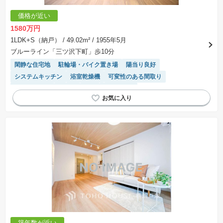
価格が近い
1580万円
1LDK+S（納戸）
/ 49.02m²
/ 1955年5月
ブルーライン「三ツ沢下町」歩10分
閑静な住宅地
駐輪場・バイク置き場
陽当り良好
システムキッチン
浴室乾燥機
可変性のある間取り
温水洗浄便座
食洗機
WIC
ペット相談
モニター付きインターホン
リフォーム済み物件
築年数が近い