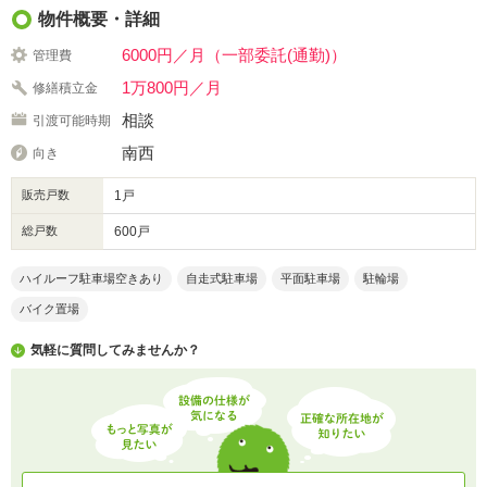
物件概要・詳細
6000円／月（一部委託(通勤)）
管理費
1万800円／月
修繕積立金
相談
引渡可能時期
南西
向き
販売戸数
1戸
総戸数
600戸
ハイルーフ駐車場空きあり
自走式駐車場
平面駐車場
駐輪場
バイク置場
気軽に質問してみませんか？