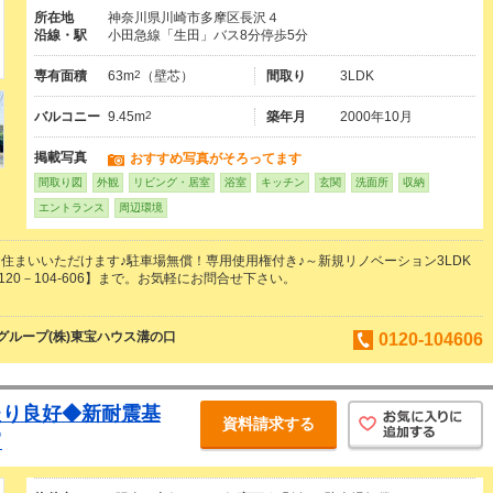
所在地
神奈川県川崎市多摩区長沢４
沿線・駅
小田急線「生田」バス8分停歩5分
専有面積
63m
2
（壁芯）
間取り
3LDK
バルコニー
9.45m
2
築年月
2000年10月
掲載写真
おすすめ写真がそろってます
間取り図
外観
リビング・居室
浴室
キッチン
玄関
洗面所
収納
エントランス
周辺環境
住まいいただけます♪駐車場無償！専用使用権付き♪～新規リノベーション3LDK
120－104-606】まで。お気軽にお問合せ下さい。
ループ(株)東宝ハウス溝の口
0120-104606
たり良好◆新耐震基
資料請求する
富