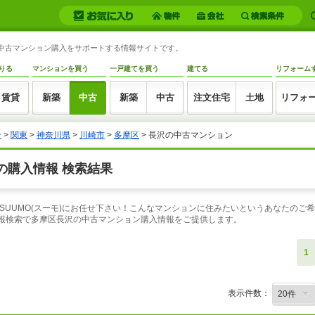
の中古マンション購入をサポートする情報サイトです。
りる
マンションを買う
一戸建てを買う
建てる
リフォーム
賃貸
新築
中古
新築
中古
注文住宅
土地
リフォ
ン
>
関東
>
神奈川県
>
川崎市
>
多摩区
> 長沢の中古マンション
の購入情報 検索結果
SUUMO(スーモ)にお任せ下さい！こんなマンションに住みたいというあなたのご
情報検索で多摩区長沢の中古マンション購入情報をご提供します。
1
表示件数：