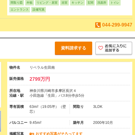
間取り図
外観
リビング・居室
浴室
キッチン
玄関
洗面所
トイレ
エントランス
設備写真
044-299-9947
資料請求する
物件名
リベラル生田南
販売価格
2799万円
所在地
神奈川県川崎市多摩区長沢４
沿線・駅
小田急線「生田」バス8分停歩5分
専有面積
63m
2
（19.05坪）（壁
間取り
3LDK
芯）
バルコニー
9.45m
2
築年月
2000年10月
掲載写真
おすすめ写真がそろってます