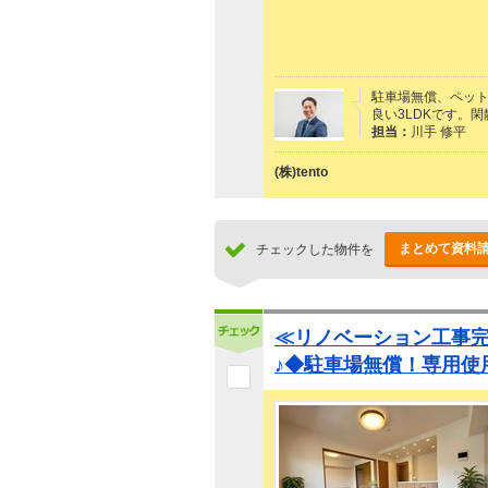
駐車場無償、ペット
良い3LDKです。
担当：
川手 修平
(株)tento
まとめて資料
チェックした物件を
≪リノベーション工事
♪◆駐車場無償！専用使