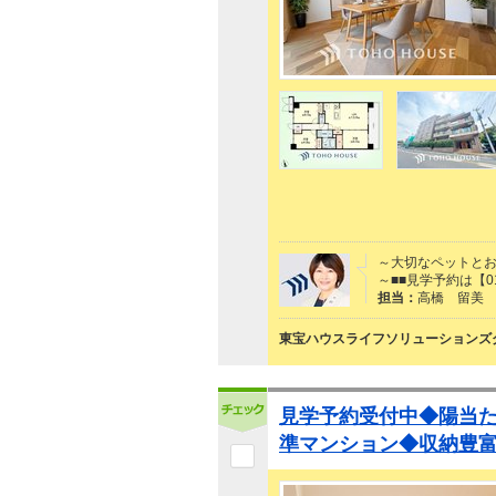
～大切なペットとお
～■■見学予約は【0
担当：
高橋 留美
東宝ハウスライフソリューションズグ
見学予約受付中◆陽当
準マンション◆収納豊