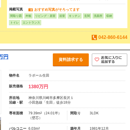
掲載写真
おすすめ写真がそろってます
間取り図
外観
リビング・居室
浴室
キッチン
玄関
洗面所
収納
トイレ
エントランス
042-860-6144
万円
資料請求する
物件名
ラポール生田
販売価格
1380万円
所在地
神奈川県川崎市多摩区長沢１
沿線・駅
小田急線「生田」徒歩18分
専有面積
79.39m
2
（24.01坪）
間取り
3LDK
（壁芯）
バルコニー
6.03m
2
築年月
1981年12月