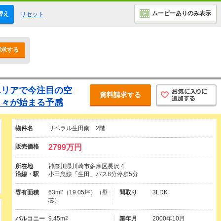
ムービーありのみ表示
替え
リセット
請求する
エリアで今注目の空
資料請求する
日々が始まる予感
物件名
リベラル生田南 2階
販売価格
2799万円
所在地
神奈川県川崎市多摩区長沢４
沿線・駅
小田急線「生田」バス8分停歩5分
専有面積
63m
2
（19.05坪）（壁
間取り
3LDK
芯）
バルコニー
9.45m
2
築年月
2000年10月