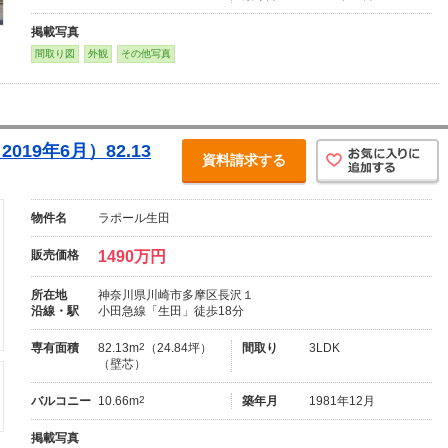
掲載写真
間取り図
外観
その他写真
19年6月）82.13
資料請求する
物件名
ラポール生田
販売価格
1490万円
所在地
神奈川県川崎市多摩区長沢１
沿線・駅
小田急線「生田」徒歩18分
専有面積
82.13m
2
（24.84坪）
間取り
3LDK
（壁芯）
バルコニー
10.66m
2
築年月
1981年12月
掲載写真