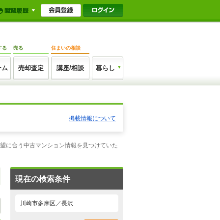
する
売る
住まいの相談
ーム
売却査定
講座/相談
暮らし
掲載情報について
希望に合う中古マンション情報を見つけていた
現在の検索条件
川崎市多摩区／長沢