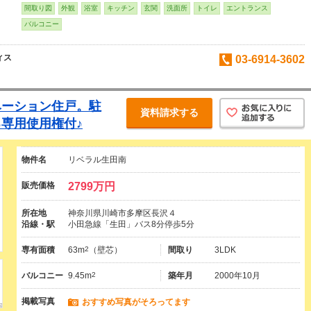
間取り図
外観
浴室
キッチン
玄関
洗面所
トイレ
エントランス
バルコニー
ィス
03-6914-3602
ベーション住戸。駐
資料請求する
専用使用権付♪
物件名
リベラル生田南
販売価格
2799万円
所在地
神奈川県川崎市多摩区長沢４
沿線・駅
小田急線「生田」バス8分停歩5分
専有面積
63m
2
（壁芯）
間取り
3LDK
バルコニー
9.45m
2
築年月
2000年10月
掲載写真
おすすめ写真がそろってます