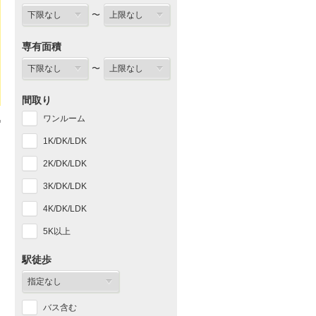
〜
専有面積
〜
間取り
ワンルーム
1K/DK/LDK
2K/DK/LDK
3K/DK/LDK
4K/DK/LDK
5K以上
駅徒歩
バス含む