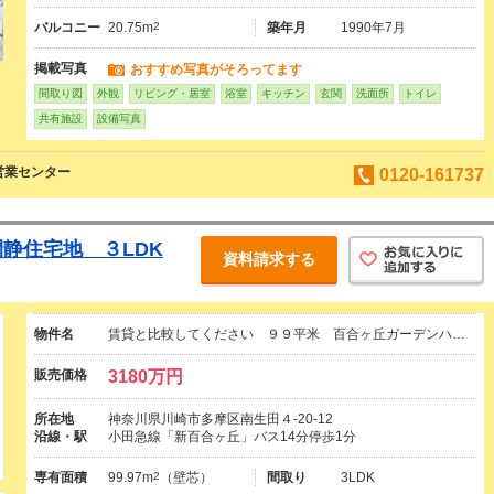
バルコニー
20.75m
2
築年月
1990年7月
掲載写真
おすすめ写真がそろってます
間取り図
外観
リビング・居室
浴室
キッチン
玄関
洗面所
トイレ
共有施設
設備写真
営業センター
0120-161737
閑静住宅地 ３LDK
資料請求する
物件名
賃貸と比較してください ９９平米 百合ヶ丘ガーデンハ…
販売価格
3180万円
所在地
神奈川県川崎市多摩区南生田４-20-12
沿線・駅
小田急線「新百合ヶ丘」バス14分停歩1分
専有面積
99.97m
2
（壁芯）
間取り
3LDK