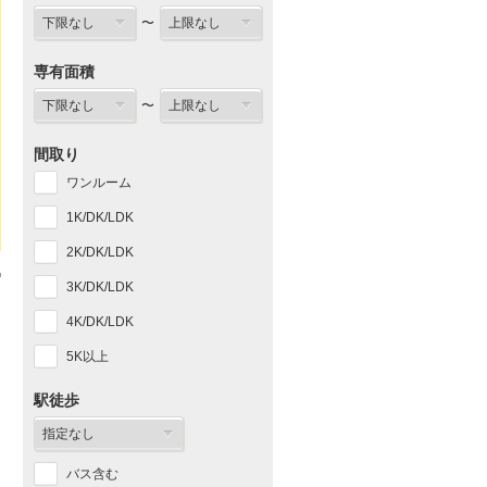
〜
専有面積
〜
間取り
ワンルーム
1K/DK/LDK
2K/DK/LDK
3K/DK/LDK
4K/DK/LDK
5K以上
駅徒歩
バス含む