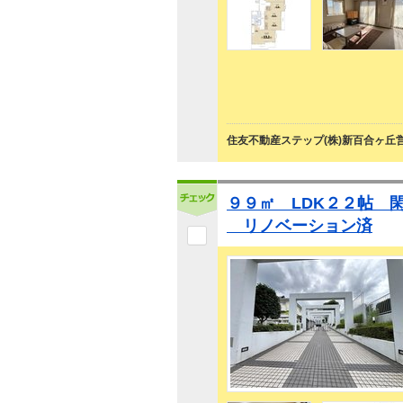
住友不動産ステップ(株)新百合ヶ丘
９９㎡ LDK２２帖 
リノベーション済