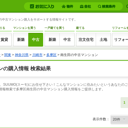
田の中古マンション購入をサポートする情報サイトです。
りる
マンションを買う
一戸建てを買う
建てる
リフォーム
賃貸
新築
中古
新築
中古
注文住宅
土地
リフォ
ン
>
関東
>
神奈川県
>
川崎市
>
多摩区
> 南生田の中古マンション
ンの購入情報 検索結果
、SUUMO(スーモ)にお任せ下さい！こんなマンションに住みたいというあなたの
件情報検索で多摩区南生田の中古マンション購入情報をご提供します。
1
表示件数：