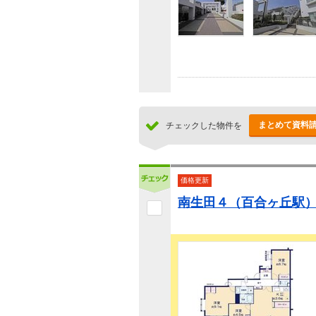
まとめて資料
チェックした物件を
価格更新
南生田４（百合ヶ丘駅） 