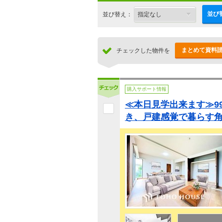
並び
並び替え：
まとめて資料
チェックした物件を
購入サポート情報
≪本日見学出来ます≫9
き、戸建感覚で暮らす