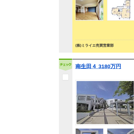
(株)ミライエ売買営業部
南生田４ 3180万円