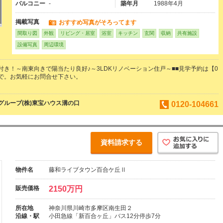
バルコニー
-
築年月
1988年4月
掲載写真
おすすめ写真がそろってます
間取り図
外観
リビング・居室
浴室
キッチン
玄関
収納
共有施設
設備写真
周辺環境
付き！～南東向きで陽当たり良好♪～3LDKリノベーション住戸～■■見学予約は【0
1】まで。お気軽にお問合せ下さい。
ループ(株)東宝ハウス溝の口
0120-104661
資料請求する
物件名
藤和ライブタウン百合ケ丘Ⅱ
販売価格
2150万円
所在地
神奈川県川崎市多摩区南生田２
沿線・駅
小田急線「新百合ヶ丘」バス12分停歩7分