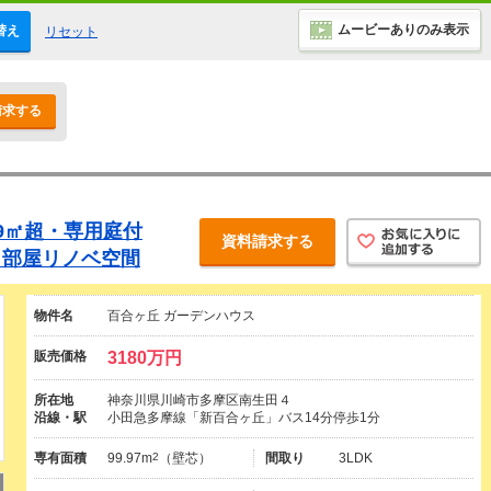
ムービーありのみ表示
替え
リセット
請求する
9㎡超・専用庭付
資料請求する
角部屋リノベ空間
物件名
百合ヶ丘 ガーデンハウス
販売価格
3180万円
所在地
神奈川県川崎市多摩区南生田４
沿線・駅
小田急多摩線「新百合ヶ丘」バス14分停歩1分
専有面積
99.97m
2
（壁芯）
間取り
3LDK