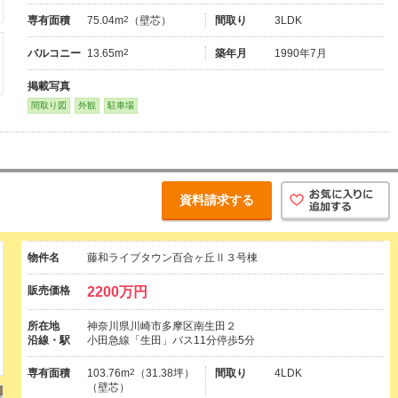
専有面積
75.04m
2
（壁芯）
間取り
3LDK
バルコニー
13.65m
2
築年月
1990年7月
掲載写真
間取り図
外観
駐車場
資料請求する
物件名
藤和ライブタウン百合ヶ丘Ⅱ３号棟
販売価格
2200万円
所在地
神奈川県川崎市多摩区南生田２
沿線・駅
小田急線「生田」バス11分停歩5分
専有面積
103.76m
2
（31.38坪）
間取り
4LDK
（壁芯）