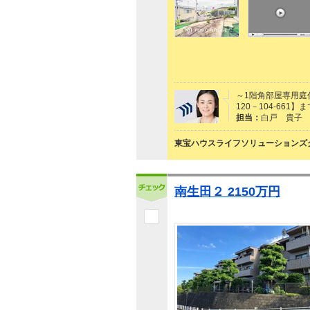
～1階角部屋専用庭
120－104-66
担当：
白戸 貴子
東宝ハウスライフソリューションズグ
南生田２ 2150万円