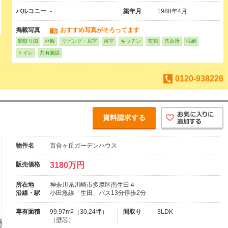
バルコニー
-
築年月
1988年4月
掲載写真
おすすめ写真がそろってます
間取り図
外観
リビング・居室
浴室
キッチン
玄関
洗面所
収納
トイレ
共有施設
0120-938226
資料請求する
物件名
百合ヶ丘ガーデンハウス
販売価格
3180万円
所在地
神奈川県川崎市多摩区南生田４
沿線・駅
小田急線「生田」バス13分停歩2分
専有面積
99.97m
2
（30.24坪）
間取り
3LDK
（壁芯）