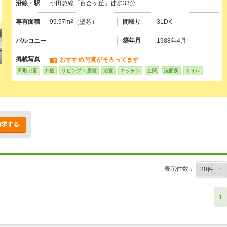
沿線・駅
小田急線「百合ヶ丘」徒歩33分
専有面積
99.97m
2
（壁芯）
間取り
3LDK
バルコニー
-
築年月
1988年4月
掲載写真
おすすめ写真がそろってます
間取り図
外観
リビング・居室
浴室
キッチン
玄関
洗面所
トイレ
請求する
表示件数：
1