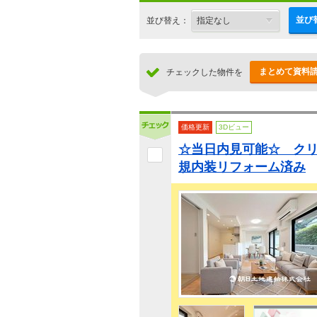
並び
並び替え：
まとめて資料
チェックした物件を
価格更新
3Dビュー
☆当日内見可能☆ ク
規内装リフォーム済み