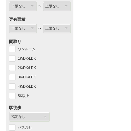
〜
専有面積
〜
間取り
ワンルーム
1K/DK/LDK
2K/DK/LDK
3K/DK/LDK
4K/DK/LDK
5K以上
駅徒歩
バス含む