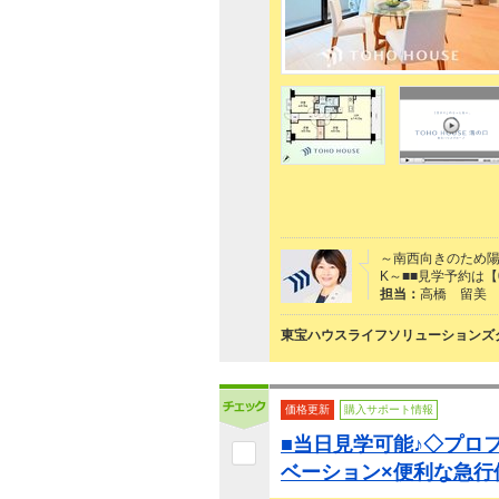
～南西向きのため陽
K～■■見学予約は【
担当：
高橋 留美
東宝ハウスライフソリューションズグ
価格更新
購入サポート情報
■当日見学可能♪◇プロ
ベーション×便利な急行