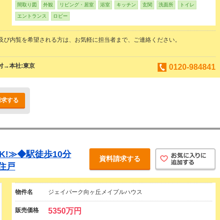
間取り図
外観
リビング・居室
浴室
キッチン
玄関
洗面所
トイレ
エントランス
ロビー
及び内覧を希望される方は、お気軽に担当者まで、ご連絡ください。
付→本社:東京
0120-984841
請求する
!≫◆駅徒歩10分
資料請求する
住戸
物件名
ジェイパーク向ヶ丘メイプルハウス
販売価格
5350万円