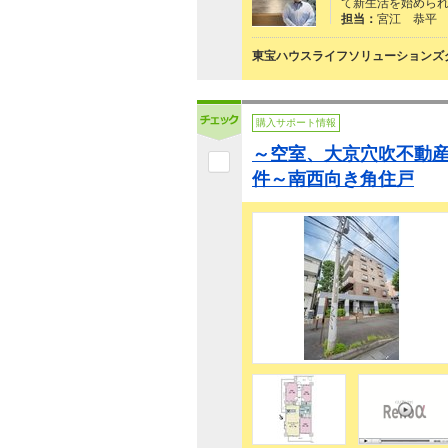
て新生活を始められる
担当：
宮江 恭平
東宝ハウスライフソリューションズグ
購入サポート情報
～空室、大京穴吹不動
件～南西向き角住戸