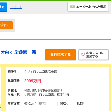
ムービーありのみ表示
替え
リセット
請求する
リオ向ヶ丘遊園 新
資料請求する
物件名
クリオ向ヶ丘遊園壱番館
販売価格
2999万円
所在地
神奈川県川崎市多摩区枡形１
沿線・駅
小田急線「向ヶ丘遊園」徒歩15分
専有面積
63.01m
2
（壁芯）
間取り
3LDK