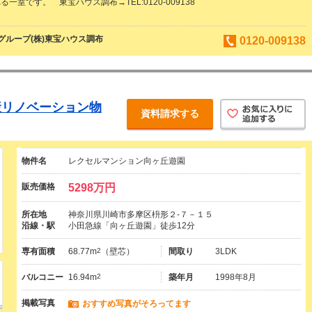
一室です。 東宝ハウス調布→TEL:0120-009138
ループ(株)東宝ハウス調布
0120-009138
産リノベーション物
資料請求する
物件名
レクセルマンション向ヶ丘遊園
販売価格
5298万円
所在地
神奈川県川崎市多摩区枡形２-７－１５
沿線・駅
小田急線「向ヶ丘遊園」徒歩12分
専有面積
68.77m
2
（壁芯）
間取り
3LDK
バルコニー
16.94m
2
築年月
1998年8月
掲載写真
おすすめ写真がそろってます