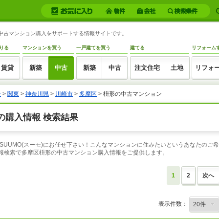
の中古マンション購入をサポートする情報サイトです。
りる
マンションを買う
一戸建てを買う
建てる
リフォーム
賃貸
新築
中古
新築
中古
注文住宅
土地
リフォ
ン
>
関東
>
神奈川県
>
川崎市
>
多摩区
> 枡形の中古マンション
の購入情報 検索結果
SUUMO(スーモ)にお任せ下さい！こんなマンションに住みたいというあなたのご
情報検索で多摩区枡形の中古マンション購入情報をご提供します。
1
2
次へ
表示件数：