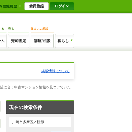
する
売る
住まいの相談
ーム
売却査定
講座/相談
暮らし
掲載情報について
希望に合う中古マンション情報を見つけていた
現在の検索条件
川崎市多摩区／枡形