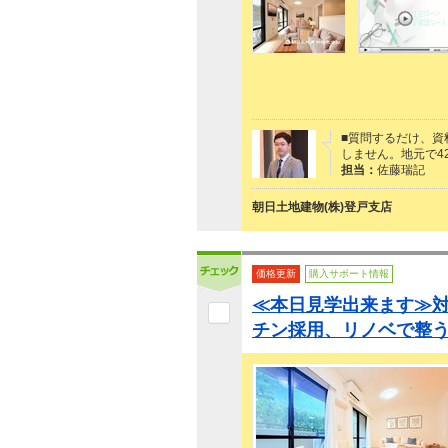
■質問するだけ、資
しません。地元で4
担当：
佐藤瑞記
朝日土地建物(株)登戸支店
価格更新
購入サポート情報
≪本日見学出来ます≫
チン採用、リノベで整