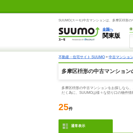
SUUMO(スーモ)中古マンションは、多摩区枡形
全国へ
借
関東版
不動産・住宅サイト SUUMO
>
中古マンショ
多摩区枡形の中古マンション
多摩区枡形の中古マンションをお探しなら、
だく為に、SUUMOは様々な切り口の物件
25
件
通常表示