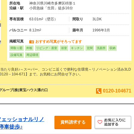
所在地
神奈川県川崎市多摩区枡形１
沿線・駅
小田急線「生田」徒歩16分
専有面積
63.01m
2
（壁芯）
間取り
3LDK
バルコニー
8.12m
2
築年月
1996年3月
掲載写真
おすすめ写真がそろってます
間取り図
外観
リビング・居室
浴室
キッチン
玄関
洗面所
収納
設備写真
周辺環境
当たり良好♪～スーパー、コンビニ近くで便利な住環境～リノベーション済み3LD
0120－104-671】まで。お気軽にお問合せ下さい。
ループ(株)東宝ハウス溝の口
0120-104671
フェッショナルリノ
資料請求する
停車徒歩♪