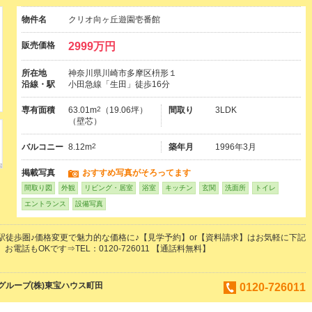
物件名
クリオ向ヶ丘遊園壱番館
販売価格
2999万円
所在地
神奈川県川崎市多摩区枡形１
沿線・駅
小田急線「生田」徒歩16分
専有面積
63.01m
2
（19.06坪）
間取り
3LDK
（壁芯）
バルコニー
8.12m
2
築年月
1996年3月
掲載写真
おすすめ写真がそろってます
間取り図
外観
リビング・居室
浴室
キッチン
玄関
洗面所
トイレ
エントランス
設備写真
駅徒歩圏♪価格変更で魅力的な価格に♪【見学予約】or【資料請求】はお気軽に下記
お電話もOKです⇒TEL：0120-726011 【通話料無料】
ループ(株)東宝ハウス町田
0120-726011