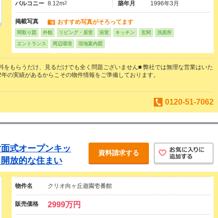
バルコニー
8.12m
2
築年月
1996年3月
掲載写真
おすすめ写真がそろってます
間取り図
外観
リビング・居室
浴室
キッチン
玄関
洗面所
エントランス
周辺環境
現地案内図
料をもらうだけ、見るだけでも全く問題ございません■ 弊社では無理な営業はいた
2年の実績があるからこその物件情報をご準備しております。
0120-51-7062
対面式オープンキッ
資料請求する
う開放的な住まい
物件名
クリオ向ヶ丘遊園壱番館
販売価格
2999万円