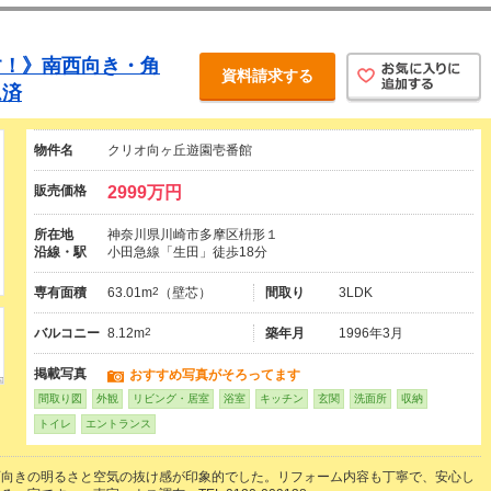
す！》南西向き・角
資料請求する
ム済
物件名
クリオ向ヶ丘遊園壱番館
販売価格
2999万円
所在地
神奈川県川崎市多摩区枡形１
沿線・駅
小田急線「生田」徒歩18分
専有面積
63.01m
2
（壁芯）
間取り
3LDK
バルコニー
8.12m
2
築年月
1996年3月
掲載写真
おすすめ写真がそろってます
間取り図
外観
リビング・居室
浴室
キッチン
玄関
洗面所
収納
トイレ
エントランス
西向きの明るさと空気の抜け感が印象的でした。リフォーム内容も丁寧で、安心し