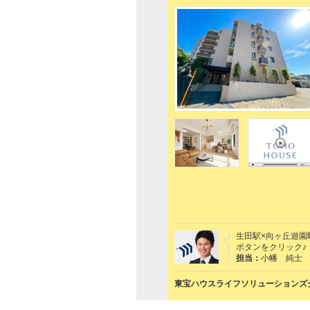
生田駅×向ヶ丘遊園
ボタンをクリック♪ 
担当：
小幡 純士
東宝ハウスライフソリューションズグ