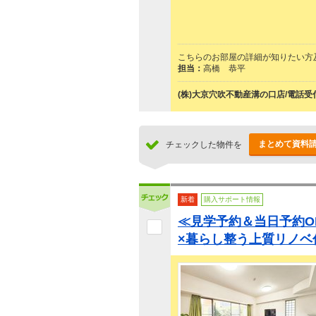
こちらのお部屋の詳細が知りたい方
担当：
高橋 恭平
(株)大京穴吹不動産溝の口店/電話受
まとめて資料
チェックした物件を
新着
購入サポート情報
≪見学予約＆当日予約OK
×暮らし整う上質リノベ