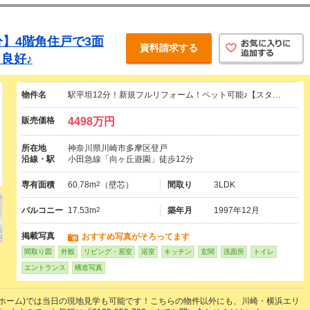
分】4階角住戸で3面
資料請求する
良好♪
物件名
駅平坦12分！新規フルリフォーム！ペット可能♪【スタ…
販売価格
4498万円
所在地
神奈川県川崎市多摩区登戸
沿線・駅
小田急線「向ヶ丘遊園」徒歩12分
専有面積
60.78m
2
（壁芯）
間取り
3LDK
バルコニー
17.53m
2
築年月
1997年12月
掲載写真
おすすめ写真がそろってます
間取り図
外観
リビング・居室
浴室
キッチン
玄関
洗面所
トイレ
エントランス
構造写真
(ライフホーム)では当日の現地見学も可能です！こちらの物件以外にも、川崎・横浜エリ