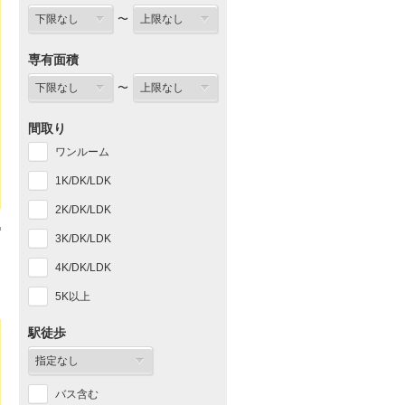
〜
専有面積
〜
間取り
ワンルーム
1K/DK/LDK
2K/DK/LDK
3K/DK/LDK
4K/DK/LDK
5K以上
駅徒歩
バス含む