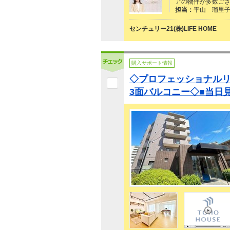
アの物件が多数ござい
担当：
平山 瑠里
センチュリー21(株)LIFE HOME
購入サポート情報
◇プロフェッショナル
3面バルコニー◇■当日