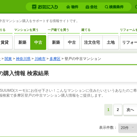
の中古マンション購入をサポートする情報サイトです。
りる
マンションを買う
一戸建てを買う
建てる
リフォーム
賃貸
新築
中古
新築
中古
注文住宅
土地
リフォ
ン
>
関東
>
神奈川県
>
川崎市
>
多摩区
> 登戸の中古マンション
の購入情報 検索結果
SUUMO(スーモ)にお任せ下さい！こんなマンションに住みたいというあなたのご
情報検索で多摩区登戸の中古マンション購入情報をご提供します。
1
2
次へ
表示件数：