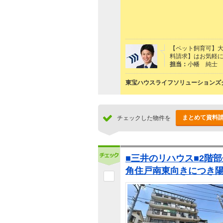
【ペット飼育可】大
料請求】はお気軽に下
担当：
小幡 純士
東宝ハウスライフソリューションズグ
まとめて資料
チェックした物件を
■三井のリハウス■2階
角住戸南東向きにつき