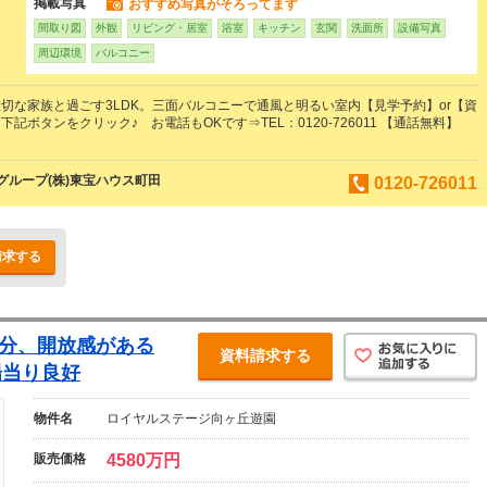
掲載写真
おすすめ写真がそろってます
間取り図
外観
リビング・居室
浴室
キッチン
玄関
洗面所
設備写真
周辺環境
バルコニー
切な家族と過ごす3LDK。三面バルコニーで通風と明るい室内【見学予約】or【資
記ボタンをクリック♪ お電話もOKです⇒TEL：0120-726011 【通話無料】
ループ(株)東宝ハウス町田
0120-726011
請求する
部分、開放感がある
資料請求する
陽当り良好
物件名
ロイヤルステージ向ヶ丘遊園
販売価格
4580万円