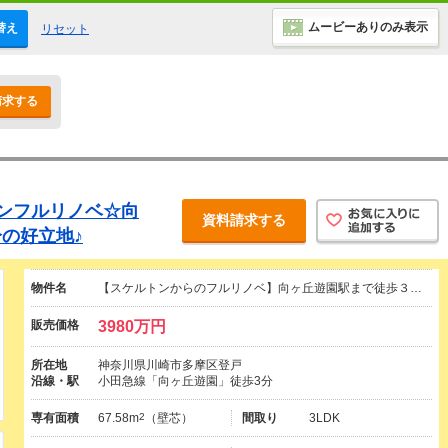
ムービーありのみ表示
替え
リセット
請求する
ンフルリノベ☆向
資料請求する
の好立地♪
物件名
【スケルトンからのフルリノベ】向ヶ丘遊園駅まで徒歩３…
販売価格
3980万円
所在地
神奈川県川崎市多摩区登戸
沿線・駅
小田急線「向ヶ丘遊園」徒歩3分
専有面積
67.58m
2
（壁芯）
間取り
3LDK