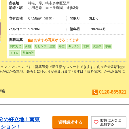
所在地
神奈川県川崎市多摩区登戸
沿線・駅
小田急線「向ヶ丘遊園」徒歩3分
専有面積
67.58m
2
（壁芯）
間取り
3LDK
バルコニー
9.92m
2
築年月
1982年4月
掲載写真
おすすめ写真がそろってます
間取り図
外観
リビング・居室
浴室
キッチン
玄関
洗面所
収納
トイレ
共有施設
ションマンションです！新築気分で新生活をスタートできます。向ヶ丘遊園駅徒歩
朝が助かる立地、暮らしにゆとりが生まれます♪まずは「資料請求」からお気軽に
！
戸店
0120-865021
分の好立地！南東
資料請求する
ンション！