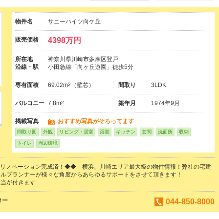
物件名
サニーハイツ向ケ丘
販売価格
4398万円
所在地
神奈川県川崎市多摩区登戸
沿線・駅
小田急線「向ヶ丘遊園」徒歩5分
専有面積
69.02m
2
（壁芯）
間取り
3LDK
バルコニー
7.8m
2
築年月
1974年9月
掲載写真
おすすめ写真がそろってます
間取り図
外観
リビング・居室
浴室
キッチン
玄関
洗面所
収納
トイレ
周辺環境
内装リノベーション完成済！◆◆ 横浜、川崎エリア最大級の物件情報！弊社の宅建
ャルプランナーが様々な角度からあらゆるサポートをさせて頂きます！
担当が付きます
ター
044-850-8000