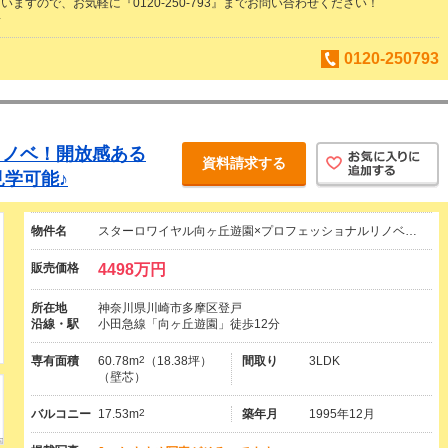
ますので、お気軽に『0120-250-793』までお問い合わせください！
子
0120-250793
リノベ！開放感ある
資料請求する
見学可能♪
物件名
スターロワイヤル向ヶ丘遊園×プロフェッショナルリノベ…
販売価格
4498万円
所在地
神奈川県川崎市多摩区登戸
沿線・駅
小田急線「向ヶ丘遊園」徒歩12分
専有面積
60.78m
2
（18.38坪）
間取り
3LDK
（壁芯）
バルコニー
17.53m
2
築年月
1995年12月