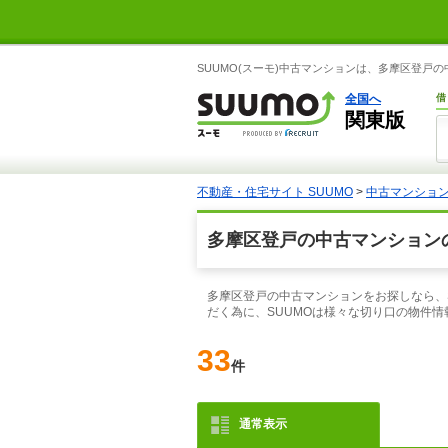
SUUMO(スーモ)中古マンションは、多摩区登戸
全国へ
借
関東版
不動産・住宅サイト SUUMO
>
中古マンショ
多摩区登戸の中古マンション
多摩区登戸の中古マンションをお探しなら、
だく為に、SUUMOは様々な切り口の物件
33
件
通常表示