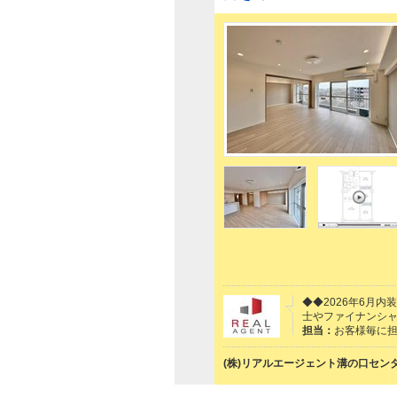
◆◆2026年6月
士やファイナンシ
担当：
お客様毎に
(株)リアルエージェント溝の口セン