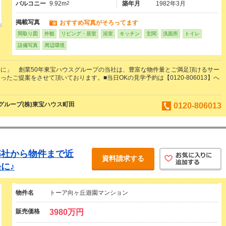
バルコニー
9.92m
2
築年月
1982年3月
掲載写真
おすすめ写真がそろってます
間取り図
外観
リビング・居室
浴室
キッチン
玄関
洗面所
トイレ
設備写真
周辺環境
に」 創業50年東宝ハウスグループの当社は、豊富な物件量とご満足頂けるサー
たご提案をさせて頂いております。■当日OKの見学予約は【0120-806013】へ
ループ(株)東宝ハウス町田
0120-806013
弊社から物件まで近
資料請求する
に♪
物件名
トーア向ヶ丘遊園マンション
販売価格
3980万円