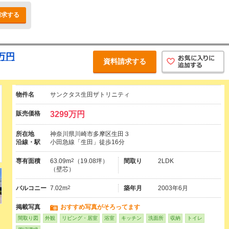
請求する
万円
資料請求する
物件名
サンクタス生田ザトリニティ
販売価格
3299万円
所在地
神奈川県川崎市多摩区生田３
沿線・駅
小田急線「生田」徒歩16分
専有面積
63.09m
2
（19.08坪）
間取り
2LDK
（壁芯）
バルコニー
7.02m
2
築年月
2003年6月
掲載写真
おすすめ写真がそろってます
間取り図
外観
リビング・居室
浴室
キッチン
洗面所
収納
トイレ