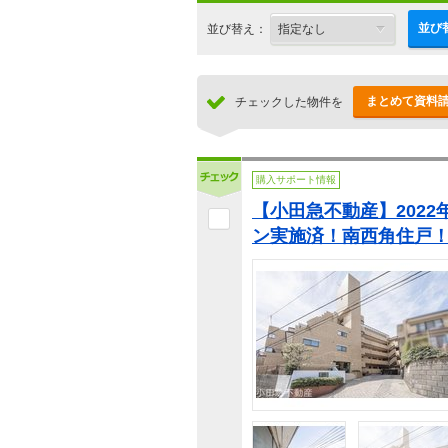
並び
並び替え：
まとめて資料
チェックした物件を
購入サポート情報
【小田急不動産】202
ン実施済！南西角住戸！