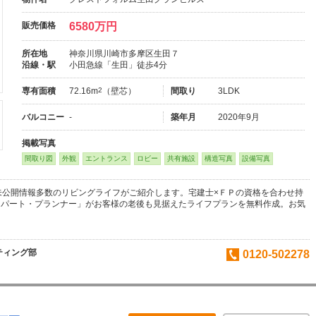
販売価格
6580万円
所在地
神奈川県川崎市多摩区生田７
沿線・駅
小田急線「生田」徒歩4分
専有面積
72.16m
2
（壁芯）
間取り
3LDK
バルコニー
-
築年月
2020年9月
掲載写真
間取り図
外観
エントランス
ロビー
共有施設
構造写真
設備写真
未公開情報多数のリビングライフがご紹介します。宅建士×ＦＰの資格を合わせ持
スパート・プランナー」がお客様の老後も見据えたライフプランを無料作成。お気
。
ティング部
0120-502278