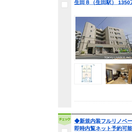
生田８（生田駅） 1350
◆新規内装フルリノベ
即時内覧ネット予約可