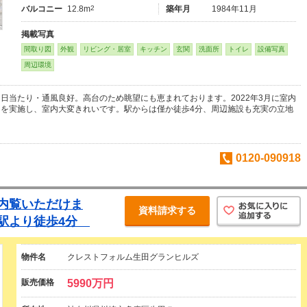
バルコニー
12.8m
2
築年月
1984年11月
掲載写真
間取り図
外観
リビング・居室
キッチン
玄関
洗面所
トイレ
設備写真
周辺環境
日当たり・通風良好。高台のため眺望にも恵まれております。2022年3月に室内
を実施し、室内大変きれいです。駅からは僅か徒歩4分、周辺施設も充実の立地
0120-090918
内覧いただけま
資料請求する
」駅より徒歩4分
物件名
クレストフォルム生田グランヒルズ
販売価格
5990万円