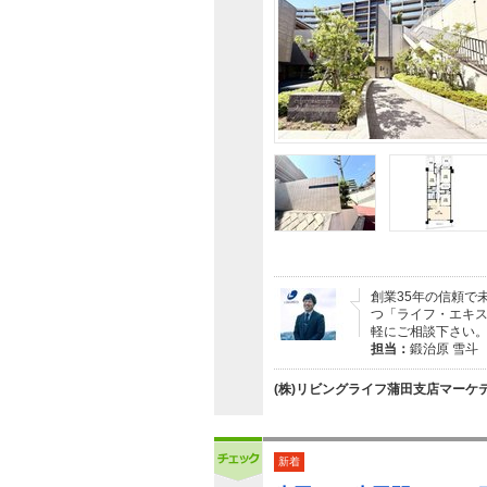
創業35年の信頼で
つ「ライフ・エキ
軽にご相談下さい
担当：
鍛治原 雪斗
(株)リビングライフ蒲田支店マーケ
新着