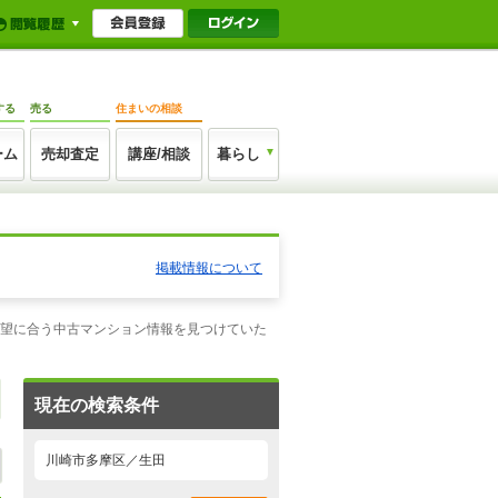
する
売る
住まいの相談
ーム
売却査定
講座/相談
暮らし
掲載情報について
希望に合う中古マンション情報を見つけていた
現在の検索条件
川崎市多摩区／生田