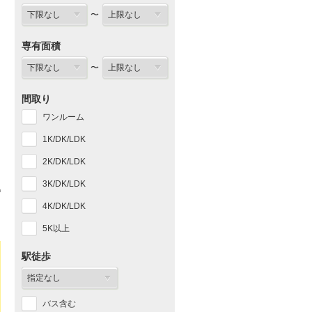
〜
専有面積
〜
間取り
ワンルーム
1K/DK/LDK
2K/DK/LDK
3K/DK/LDK
4K/DK/LDK
5K以上
駅徒歩
バス含む