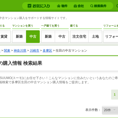
の中古マンション購入をサポートする情報サイトです。
りる
マンションを買う
一戸建てを買う
建てる
リフォーム
賃貸
新築
中古
新築
中古
注文住宅
土地
リフォ
ン
>
関東
>
神奈川県
>
川崎市
>
多摩区
> 生田の中古マンション
の購入情報 検索結果
SUUMO(スーモ)にお任せ下さい！こんなマンションに住みたいというあなたのご
情報検索で多摩区生田の中古マンション購入情報をご提供します。
1
表示件数：