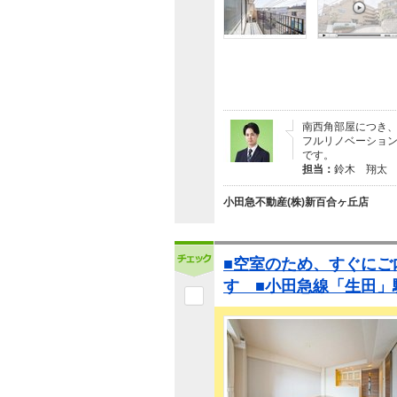
南西角部屋につき、
フルリノベーション
です。
担当：
鈴木 翔太
小田急不動産(株)新百合ヶ丘店
■空室のため、すぐにご
す ■小田急線「生田