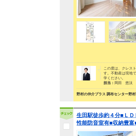
この度は、クレス
す。不動産は現地
学ください。
担当：
岡田 悠汰
野村の仲介プラス 調布センター野村
生田駅徒歩約４分■ＬＤ
性能防音室有■収納豊富