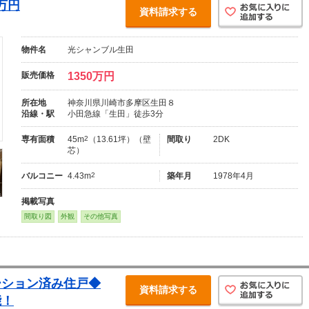
万円
資料請求する
物件名
光シャンブル生田
販売価格
1350万円
所在地
神奈川県川崎市多摩区生田８
沿線・駅
小田急線「生田」徒歩3分
専有面積
45m
2
（13.61坪）（壁
間取り
2DK
芯）
バルコニー
4.43m
2
築年月
1978年4月
掲載写真
間取り図
外観
その他写真
ーション済み住戸◆
資料請求する
能！