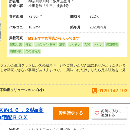
所在地
神奈川県川崎市多摩区生田７
沿線・駅
小田急線「生田」徒歩4分
専有面積
72.56m
2
間取り
3LDK
バルコニー
10.2m
2
築年月
2020年9月
掲載写真
おすすめ写真がそろってます
間取り図
外観
リビング・居室
浴室
キッチン
玄関
トイレ
周辺環境
眺望写真
その他写真
トフォルム生田グランヒルズの紹介ページをご覧いただき誠にありがとうございま
でしか確認できない事項がありますので、ご興味いただけましたら是非現地をご見
不動産ソリューションズ(株)
0120-142-103
Ｋ約１６．２帖■高
資料請求する
■宅配ＢＯＸ
物件名
クレストフォルム生田グランヒルズ