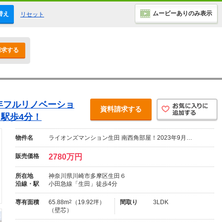
ムービーありのみ表示
替え
リセット
請求する
2年フルリノベーショ
資料請求する
駅歩4分！
物件名
ライオンズマンション生田 南西角部屋！2023年9月…
販売価格
2780万円
所在地
神奈川県川崎市多摩区生田６
沿線・駅
小田急線「生田」徒歩4分
専有面積
65.88m
2
（19.92坪）
間取り
3LDK
（壁芯）