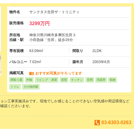
物件名
サンクタス生田ザ・トリニティ
販売価格
3299万円
所在地
神奈川県川崎市多摩区生田３
沿線・駅
小田急線「生田」徒歩16分
専有面積
63.09m
2
間取り
2LDK
バルコニー
7.02m
2
築年月
2003年6月
掲載写真
おすすめ写真がそろってます
間取り図
外観
リビング・居室
浴室
キッチン
玄関
洗面所
収納
トイレ
その他内観
ション工事実施済みです。現地でしか感じることのできない空気感や周辺環境など
ご確認くださいませ。
03-6303-0263