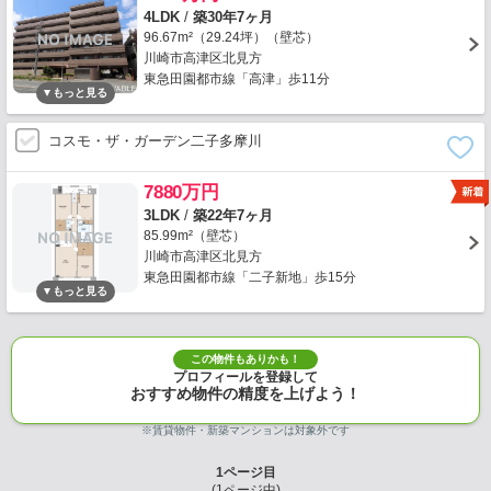
4LDK
/
築30年7ヶ月
96.67m²（29.24坪）（壁芯）
川崎市高津区北見方
東急田園都市線「高津」歩11分
コスモ・ザ・ガーデン二子多摩川
7880万円
3LDK
/
築22年7ヶ月
85.99m²（壁芯）
川崎市高津区北見方
東急田園都市線「二子新地」歩15分
この物件もありかも！
プロフィールを登録して
おすすめ物件の精度を上げよう！
※賃貸物件・新築マンションは対象外です
1
ページ目
(
1
ページ中)