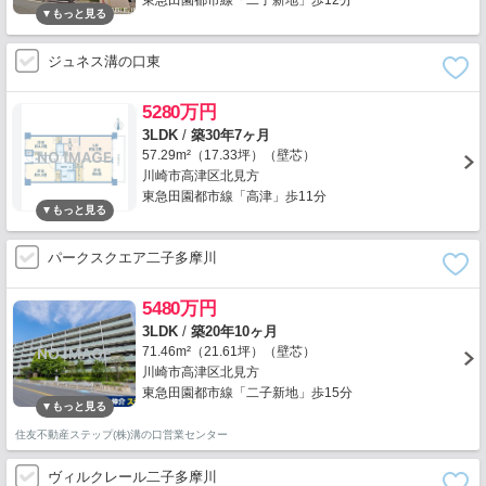
東急田園都市線「二子新地」歩12分
ジュネス溝の口東
5280万円
3LDK
/
築30年7ヶ月
57.29m²（17.33坪）（壁芯）
川崎市高津区北見方
東急田園都市線「高津」歩11分
パークスクエア二子多摩川
5480万円
3LDK
/
築20年10ヶ月
71.46m²（21.61坪）（壁芯）
川崎市高津区北見方
東急田園都市線「二子新地」歩15分
住友不動産ステップ(株)溝の口営業センター
ヴィルクレール二子多摩川