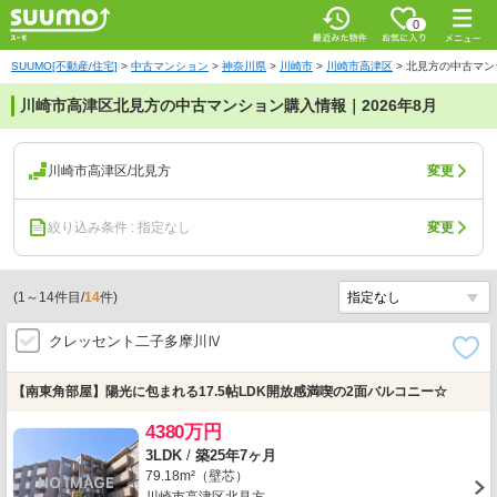
0
SUUMO[不動産/住宅]
>
中古マンション
>
神奈川県
>
川崎市
>
川崎市高津区
>
北見方の中古マン
川崎市高津区北見方の中古マンション購入情報｜2026年8月
川崎市高津区/北見方
変更
絞り込み条件 : 指定なし
変更
(
1
～
14
件目/
14
件)
クレッセント二子多摩川Ⅳ
【南東角部屋】陽光に包まれる17.5帖LDK開放感満喫の2面バルコニー☆
4380万円
3LDK
/
築25年7ヶ月
79.18m²（壁芯）