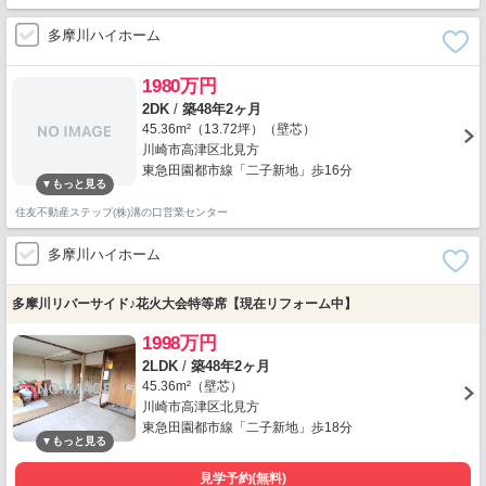
多摩川ハイホーム
1980万円
2DK
/
築48年2ヶ月
45.36m²（13.72坪）（壁芯）
川崎市高津区北見方
東急田園都市線「二子新地」歩16分
住友不動産ステップ(株)溝の口営業センター
多摩川ハイホーム
多摩川リバーサイド♪花火大会特等席【現在リフォーム中】
1998万円
2LDK
/
築48年2ヶ月
45.36m²（壁芯）
川崎市高津区北見方
東急田園都市線「二子新地」歩18分
見学予約(無料)