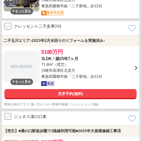
川崎市高津区北見方
東急田園都市線「二子新地」歩12分
クレッセント二子多摩川4
二子玉川エリア♪2023年2月水回りのリフォームを実施済み♪
5180万円
3LDK
/
築25年7ヶ月
71.8m²（壁芯）
川崎市高津区北見方
東急田園都市線「二子新地」歩12分
見学予約(無料)
野村の仲介プラス 溝ノ口センター野村不動産ソリューションズ(株)
ジュネス溝の口東
【売主】■溝の口駅徒歩圏で3路線利用可能■2025年大規模修繕工事済