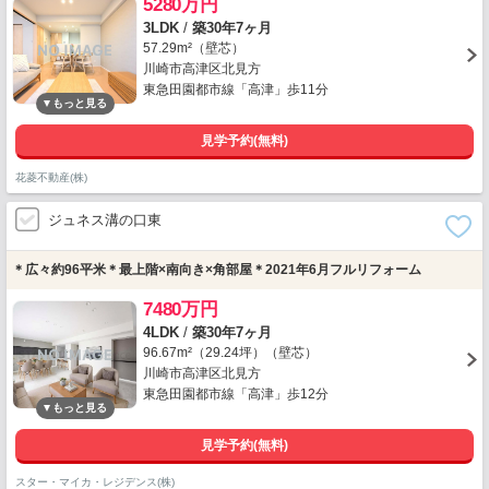
5280万円
3LDK
/
築30年7ヶ月
57.29m²（壁芯）
川崎市高津区北見方
東急田園都市線「高津」歩11分
見学予約(無料)
花菱不動産(株)
ジュネス溝の口東
＊広々約96平米＊最上階×南向き×角部屋＊2021年6月フルリフォーム
7480万円
4LDK
/
築30年7ヶ月
96.67m²（29.24坪）（壁芯）
川崎市高津区北見方
東急田園都市線「高津」歩12分
見学予約(無料)
スター・マイカ・レジデンス(株)