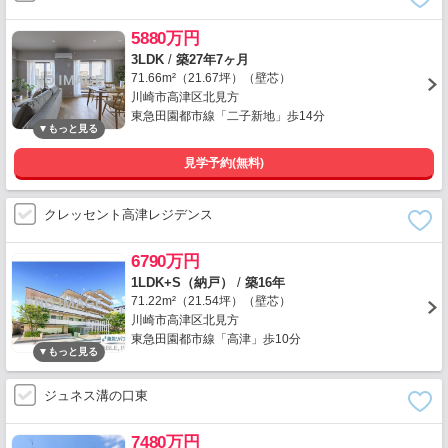
5880万円
3LDK
/
築27年7ヶ月
71.66m²（21.67坪）（壁芯）
川崎市高津区北見方
東急田園都市線「二子新地」歩14分
見学予約(無料)
クレッセント高津レジデンス
6790万円
1LDK+S（納戸）
/
築16年
71.22m²（21.54坪）（壁芯）
川崎市高津区北見方
東急田園都市線「高津」歩10分
ジュネス溝の口東
7480万円