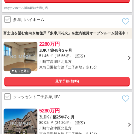
(株)サンホーム川崎駅前大通り店
多摩川ハイホーム
富士山を望む南向き角住戸「多摩川花火」を室内観賞オープンルーム開催中！
2280万円
3DK
/
築48年2ヶ月
51.45m²（15.56坪）（壁芯）
川崎市高津区北見方
東急田園都市線「二子新地」歩15分
見学予約(無料)
クレッセント二子多摩川IV
5280万円
3LDK
/
築25年7ヶ月
80.02m²（24.20坪）（壁芯）
川崎市高津区北見方