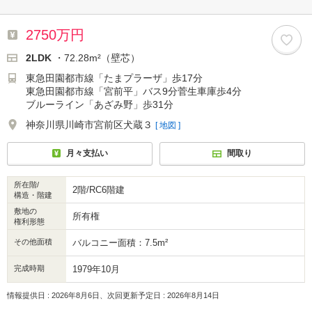
2750万円
2LDK
・72.28m²（壁芯）
東急田園都市線「たまプラーザ」歩17分
東急田園都市線「宮前平」バス9分菅生車庫歩4分
ブルーライン「あざみ野」歩31分
神奈川県川崎市宮前区犬蔵３
[ 地図 ]
月々支払い
間取り
所在階/
2階/RC6階建
構造・階建
敷地の
所有権
権利形態
その他面積
バルコニー面積：7.5m²
完成時期
1979年10月
情報提供日 : 2026年8月6日、次回更新予定日 : 2026年8月14日