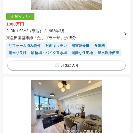
距離が近い
1980万円
2LDK
/ 55m²（壁芯）
/ 1983年3月
東急田園都市線「たまプラーザ」歩15分
リフォーム済み物件
対面キッチン
浴室乾燥機
食洗機
陽当り良好
駐輪場・バイク置き場
閑静な住宅地
温水洗浄便座
システムキッチン