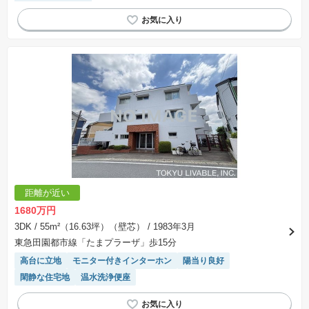
システムキッチン
距離が近い
1680万円
3DK
/ 55m²（16.63坪）（壁芯）
/ 1983年3月
東急田園都市線「たまプラーザ」歩15分
高台に立地
モニター付きインターホン
陽当り良好
閑静な住宅地
温水洗浄便座