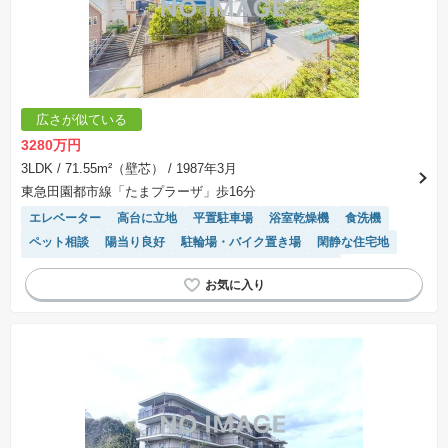
広さが似ている
3280万円
3LDK
/ 71.55m²（壁芯）
/ 1987年3月
東急田園都市線「たまプラーザ」歩16分
エレベーター
高台に立地
平置駐車場
浴室乾燥機
食洗機
ペット相談
陽当り良好
駐輪場・バイク置き場
閑静な住宅地
駐車場(普通車)あり
温水洗浄便座
システムキッチン