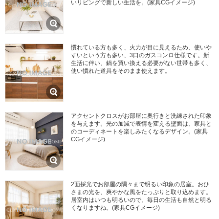
いリビングで新しい生活を。(家具CGイメージ)
慣れている方も多く、火力が目に見えるため、使いや
すいという方も多い、3口のガスコンロ仕様です。新
生活に伴い、鍋を買い換える必要がない世帯も多く、
使い慣れた道具をそのまま使えます。
アクセントクロスがお部屋に奥行きと洗練された印象
を与えます。光の加減で表情を変える壁面は、家具と
のコーディネートを楽しみたくなるデザイン。(家具
CGイメージ)
2面採光でお部屋の隅々まで明るい印象の居室。おひ
さまの光を、爽やかな風をたっぷりと取り込めます。
居室内はいつも明るいので、毎日の生活も自然と明る
くなりますね。(家具CGイメージ)