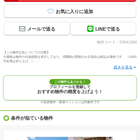
メールで送る
LINEで送る
物件コード：20641968
【この物件広告についての注釈】
※価格は物件の代金総額を表示しており、消費税が課税される場合は税込み価格です。 （1000
円未満は切り上げ。）
※写真に写っている、またはパース（絵）や間取り図に描かれている家具や車などは、特にコ
メントがない場合、販売価格に含まれません。
※敷地権利が定期借地権のものは価格に権利金を含みます。
※建築条件付き土地価格には、建物価格は含まれません。
この物件もありかも！
※物件情報は、原則として情報提供日の２日前に最終確認した情報です。
プロフィールを登録して
※完成予想図はいずれも外構、植栽、外観等実際のものとは多少異なることがあります。
おすすめ物件の精度を上げよう！
※モデルルーム・モデルハウス・展示場・ショールームの画像の場合、今回販売の物件と異な
る場合があります。
※ＣＧ合成の画像の場合、実際とは多少異なる場合があります。
※賃貸物件・新築マンションは対象外です
※物件特徴：販売戸数が複数の物件は、全ての住戸に該当しない項目もあります。
※完成後１年以上を経過した未入居物件が掲載される場合があります。ご了承ください。
※新着：物件情報が「SUUMO」に掲載された日から１週間表示されます。
条件が似ている物件
※価格更新：物件価格が変更された日から１週間表示されます。
※販売予定物件はすべて、販売開始するまで契約または予約の申込みはできません。
※購入の前には物件内容や契約条件についてご自身で十分な確認をしていただくようにお願い
いたします。
※建築条件土地の情報内に掲載されている、建物プラン例は、土地購入者の設計プランの参考
の一例であって、プランの採用可否は任意です。