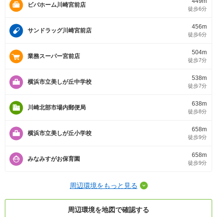
449m
ビバホーム川崎宮前店
徒歩6分
456m
サンドラッグ川崎宮前店
徒歩6分
504m
業務スーパー宮前店
徒歩7分
538m
横浜市立美しが丘中学校
徒歩7分
638m
川崎北部市場内郵便局
徒歩8分
658m
横浜市立美しが丘小学校
徒歩9分
658m
みなみすがお保育園
徒歩9分
周辺環境をもっと見る
周辺環境を地図で確認する