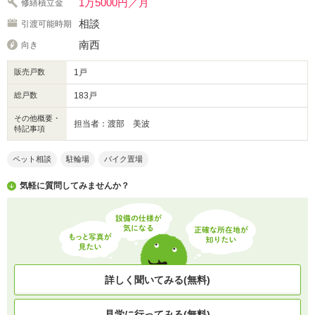
1万5000円／月
修繕積立金
相談
引渡可能時期
南西
向き
販売戸数
1戸
総戸数
183戸
その他概要・
担当者：渡部 美波
特記事項
ペット相談
駐輪場
バイク置場
気軽に質問してみませんか？
詳しく聞いてみる(無料)
見学に行ってみる(無料)