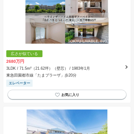
※土地（建築条件なし）で「建物プラン例」が表記してある時、そのプラン例は特定の建築請
負会社によるもので、当該建築請負会社以外で建てた場合、同様のものが同価格で建てられる
とは限りません。また建築請負会社を特定するものではありません。
※建築条件付き土地とは、その土地に建築する建物の建築請負契約が、一定期間内に成立する
ことを条件として売買される土地のことをいいます。建築請負契約成立に向けて設計プランを
協議するため、土地購入者が自己の希望する建物の設計協議をするために必要な相当の期間の
交渉期間が設定され、その期間内で希望を満たすプランが実現できたかどうかにより結論を出
します。なお、この期間は概ね3ヶ月程度とされています。納得のいくプランが出来ず、建築請
負契約が成立しない場合、土地売買契約は白紙に戻り、土地契約にかかった代金（土地代金、
手付金など）は名目のいかんに関わらず、全て返却されます。
※課税対象物件の「価格」や「費用等」は消費税込みの「総額表示」で統一しています。
※「本体価格」とは、課税対象物件においては「消費税を除いた建物価格」と「土地価格」の
広さが似ている
合計額を指します。
※課税対象物件は消費税込みの総額表示のため、不動産広告の販売価格には本体価格の金額は
2680万円
表示されておりません。
※取引にかかる費用：物件の契約手続き、決済、引き渡し時にかかる費用を表示しています。
3LDK
/ 71.5m²（21.62坪）（壁芯）
/ 1983年1月
不動産会社によって表記有無が異なるため、ご自身で十分な確認をしていただくようにお願い
東急田園都市線「たまプラーザ」歩20分
いたします。
※掲載の省エネ性能ラベル内の物件・住棟・号室名称については最新のものに変更されている
エレベーター
場合があります。