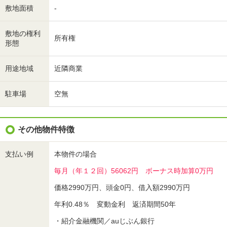
敷地面積
-
敷地の権利
所有権
形態
用途地域
近隣商業
駐車場
空無
その他物件特徴
支払い例
本物件の場合
毎月（年１２回）56062円 ボーナス時加算0万円
価格2990万円、頭金0円、借入額2990万円
年利0.48％ 変動金利 返済期間50年
・紹介金融機関／auじぶん銀行