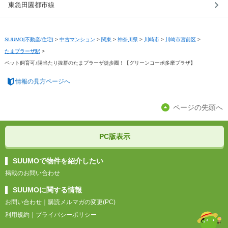
東急田園都市線
SUUMO[不動産/住宅]
>
中古マンション
>
関東
>
神奈川県
>
川崎市
>
川崎市宮前区
>
たまプラーザ駅
>
ペット飼育可♪陽当たり抜群のたまプラーザ徒歩圏！【グリーンコーポ多摩プラザ】
情報の見方ページへ
ページの先頭へ
PC版表示
SUUMOで物件を紹介したい
掲載のお問い合わせ
SUUMOに関する情報
お問い合わせ
｜
購読メルマガの変更(PC)
利用規約
｜
プライバシーポリシー