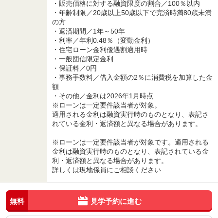
・販売価格に対する融資限度の割合／100％以内
・年齢制限／20歳以上50歳以下で完済時満80歳未満
の方
・返済期間／1年～50年
・利率／年利0.48％（変動金利）
・住宅ローン金利優遇割適用時
・一般団信限定金利
・保証料／0円
・事務手数料／借入金額の2％に消費税を加算した金
額
・その他／金利は2026年1月時点
※ローンは一定要件該当者が対象。
適用される金利は融資実行時のものとなり、表記さ
れている金利・返済額と異なる場合があります。
※ローンは一定要件該当者が対象です。適用される
金利は融資実行時のものとなり、表記されている金
利・返済額と異なる場合があります。
詳しくは現地係員にご相談ください
無料
見学予約に進む