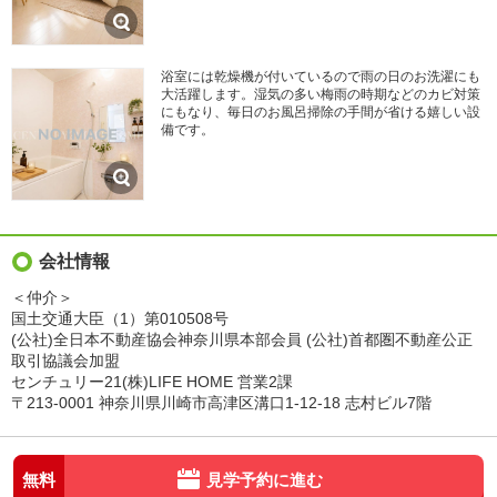
浴室には乾燥機が付いているので雨の日のお洗濯にも
大活躍します。湿気の多い梅雨の時期などのカビ対策
にもなり、毎日のお風呂掃除の手間が省ける嬉しい設
備です。
会社情報
＜仲介＞
国土交通大臣（1）第010508号
(公社)全日本不動産協会神奈川県本部会員 (公社)首都圏不動産公正
取引協議会加盟
センチュリー21(株)LIFE HOME 営業2課
〒213-0001 神奈川県川崎市高津区溝口1-12-18 志村ビル7階
無料
見学予約に進む