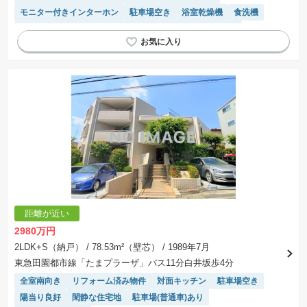
モニター付きインターホン
駐車場空き
浴室乾燥機
食洗機
陽当り良好
駐輪場・バイク置き場
駐車場(普通車)あり
温水洗浄便座
システムキッチン
距離が近い
2980万円
2LDK+S（納戸）
/ 78.53m²（壁芯）
/ 1989年7月
東急田園都市線「たまプラーザ」バス11分白井坂歩4分
全室南向き
リフォーム済み物件
対面キッチン
駐車場空き
陽当り良好
閑静な住宅地
駐車場(普通車)あり