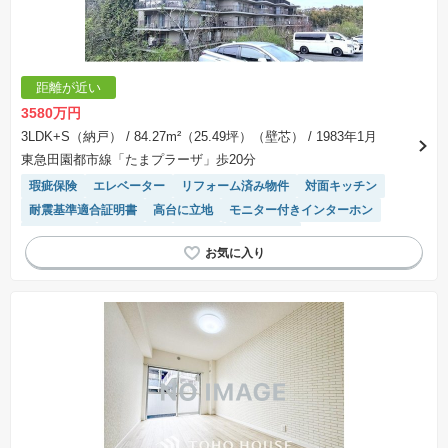
距離が近い
3580万円
3LDK+S（納戸）
/ 84.27m²（25.49坪）（壁芯）
/ 1983年1月
東急田園都市線「たまプラーザ」歩20分
瑕疵保険
エレベーター
リフォーム済み物件
対面キッチン
耐震基準適合証明書
高台に立地
モニター付きインターホン
駐車場空き
浴室乾燥機
食洗機
陽当り良好
駐輪場・バイク置き場
駐車場(普通車)あり
温水洗浄便座
システムキッチン