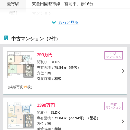
最寄駅
東急田園都市線「宮前平」歩16分
種別
マンション
もっと見る
中古マンション（2件）
中古
790万円
マンション
間取り：
3LDK
専有面積：
75.84㎡（壁芯）
画像を
方位：
南
見る
引渡時期：
相談
（掲載写真
15
枚）
中古
1390万円
マンション
間取り：
3LDK
専有面積：
75.84㎡（22.94坪）（壁芯）
画像を
方位：
南
見る
引渡時期：
相談