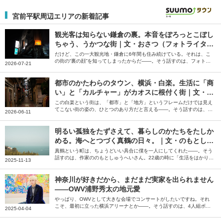
宮前平駅周辺エリアの新着記事
観光客は知らない鎌倉の裏。本音をぽろっとこぼし
ちゃう、うかつな街｜文・おさつ（フォトライタ
ー）
だけど、この一大観光地・鎌倉に6年間も住み続けている。それは、こ
の街の“裏の顔”を知ってしまったからだ――。そう話すのは、フォトラ
2026-07-21
イターのおさつさん。「スナックのママになりたい」と飛び込んでみて
知った鎌倉の裏の顔について綴っていただきました。
都市のかたわらのタウン、横浜・白楽。生活に「商
い」と「カルチャー」がカオスに根付く街｜文・小
池真幸
この白楽という街は、「都市」と「地方」というフレームだけでは見え
てこない街の姿の、ひとつのあり方だと言える――。そう話すのは、編
2026-06-11
集者の小池真幸さん。偶然に背中を押されて辿り着き、自分のお店を持
つに至った白楽の街について、綴っていただきました。
明るい孤独をたずさえて、暮らしのかたちをたしか
める。海へとつづく真鶴の日々。｜文・のもとしゅ
うへい（作家）
真鶴という町は、ちょうどいい具合に僕を一人にしてくれた――。そう
話すのは、作家ののもとしゅうへいさん。22歳の時に「生活をはかりな
2025-11-13
おしたほうがいい」と衝動的に移住した真鶴について、当時の瑞々しい
気持ちと街の風景を綴っていただきました。
神奈川が好きだから、まだまだ実家を出られません
――OWV浦野秀太の地元愛
やっぱり、OWVとして大きな会場でコンサートがしたいですね。それ
こそ、最初に立った横浜アリーナとか――。そう話すのは、4人組ボー
2025-04-04
イズグループ「OWV」のメンバー、浦野秀太さん。いまだに実家を出
られないという引力のある神奈川について、思い出や魅力を語っていた