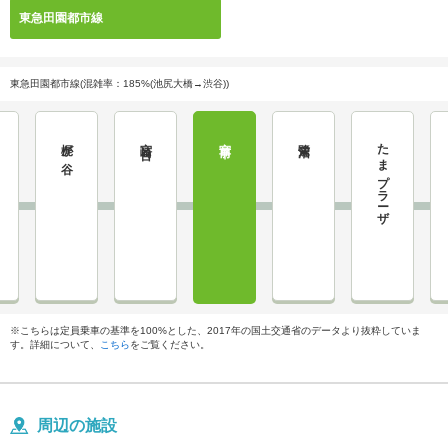
東急田園都市線
東急田園都市線(混雑率：185%(池尻大橋→渋谷))
梶が谷
宮崎台
宮前平
鷺沼
たまプラーザ
※こちらは定員乗車の基準を100%とした、2017年の国土交通省のデータより抜粋していま
す。詳細について、
こちら
をご覧ください。
周辺の施設