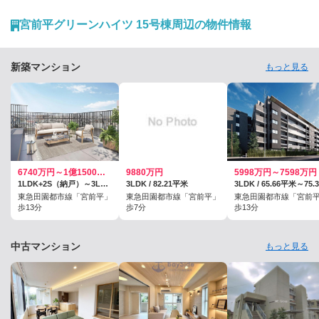
だきました。
宮前平グリーンハイツ 15号棟周辺の物件情報
新築マンション
もっと見る
6740万円～1億1500万円
9880万円
5998万円～7598万円
1LDK+2S（納戸）～3LDK+S（納戸） / 56.04平米～82.02平米
3LDK / 82.21平米
東急田園都市線「宮前平」
東急田園都市線「宮前平」
東急田園都市線「宮前
歩13分
歩7分
歩13分
中古マンション
もっと見る