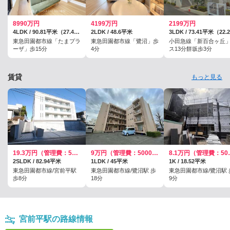
8990万円
4199万円
2199万円
4LDK / 90.81平米（27.46坪）（壁芯）
2LDK / 48.6平米
東急田園都市線「たまプラ
東急田園都市線「鷺沼」歩
小田急線「新百合ヶ丘
ーザ」歩15分
4分
ス13分餅坂歩3分
賃貸
もっと見る
19.3万円（管理費：5000円）
9万円（管理費：5000円）
8.1万円
2SLDK / 82.94平米
1LDK / 45平米
1K / 18.52平米
東急田園都市線/宮前平駅
東急田園都市線/鷺沼駅 歩
東急田園都市線/鷺沼駅 
歩8分
18分
9分
宮前平駅の路線情報