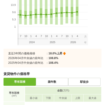
13.9
9.6
5.3
1
7
10
1
4
7
10
1
4
7
10
1
4
7
10
1
4
月
2023
2024
2025
2026
年
直近3年間の価格推移
：
18.0%上昇
2026年04月中央値の前年比
：
108.8%
2025年04月中央値の前年比
：
108.4%
賃貸物件の価格帯
専有面積
築年数
駅徒歩
金額
(万円)
専有面積
(m²)
最小値
下限
中央値
上限
最大値