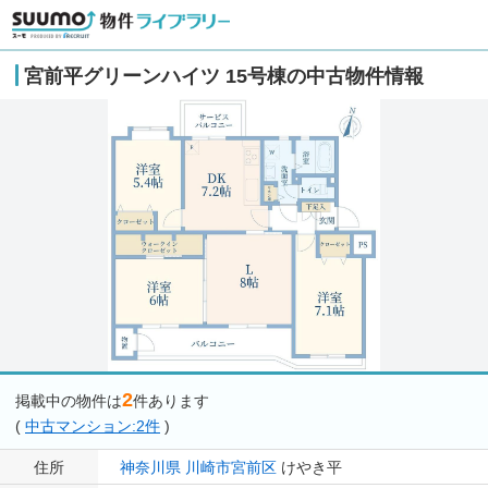
宮前平グリーンハイツ 15号棟の中古物件情報
2
掲載中の物件は
件あります
(
中古マンション:2件
)
住所
神奈川県
川崎市宮前区
けやき平