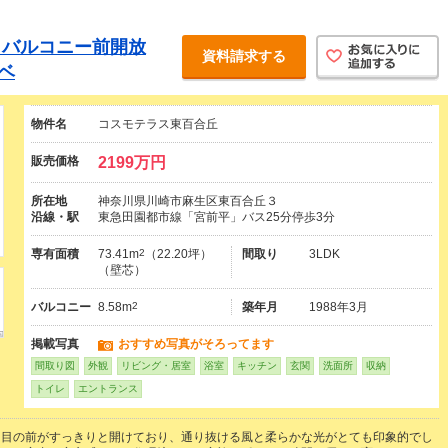
》バルコニー前開放
資料請求する
ベ
物件名
コスモテラス東百合丘
販売価格
2199万円
所在地
神奈川県川崎市麻生区東百合丘３
沿線・駅
東急田園都市線「宮前平」バス25分停歩3分
専有面積
73.41m
2
（22.20坪）
間取り
3LDK
（壁芯）
バルコニー
8.58m
2
築年月
1988年3月
掲載写真
おすすめ写真がそろってます
間取り図
外観
リビング・居室
浴室
キッチン
玄関
洗面所
収納
トイレ
エントランス
と目の前がすっきりと開けており、通り抜ける風と柔らかな光がとても印象的でし