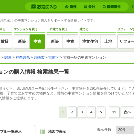
神奈川県)近くの中古マンション購入をサポートする情報サイトです。
りる
マンションを買う
一戸建てを買う
建てる
リフォーム
賃貸
新築
中古
新築
中古
注文住宅
土地
リフォ
ン
>
関東
>
神奈川県
>
川崎市
>
宮前区
> 宮前平駅の中古マンション
ョンの購入情報 検索結果一覧
買うなら、SUUMO(スーモ)にお任せ下さい！中古物件を291件紹介しています。
報、子育てにおすすめの物件など、理想の中古マンション情報を見つけていただく為
購入情報をご提供します。
1
2
3
4
5
...
15
次へ
表示件数：
プル一覧表示
地図で表示