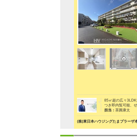
85㎡超の広々3L
つき即内覧可能、
担当：
茶圓康太
(株)東日本ハウジングたまプラーザ