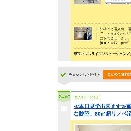
弊社では購入前、
で、＜頭金0＞など
にお問合せ下さい
担当：
金城 俊希
東宝ハウスライフソリューションズグ
まとめて資料
チェックした物件を
購入サポート情報
≪本日見学出来ます≫
な眺望。80㎡超リノベ