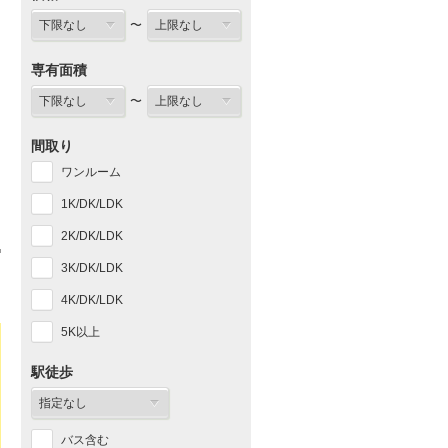
〜
専有面積
〜
間取り
ワンルーム
1K/DK/LDK
2K/DK/LDK
3K/DK/LDK
4K/DK/LDK
5K以上
駅徒歩
バス含む