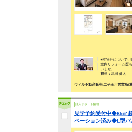
■本物件について〇
室内リフォーム歴
いませ。
担当：
武田 健太
ウィル不動産販売 二子玉川営業所(株
購入サポート情報
見学予約受付中◆85㎡
ベーション済み◆L型バ