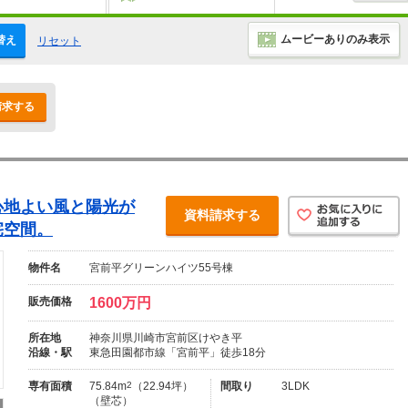
ムービーありのみ表示
替え
リセット
請求する
心地よい風と陽光が
資料請求する
宅空間。
物件名
宮前平グリーンハイツ55号棟
販売価格
1600万円
所在地
神奈川県川崎市宮前区けやき平
沿線・駅
東急田園都市線「宮前平」徒歩18分
専有面積
75.84m
2
（22.94坪）
間取り
3LDK
（壁芯）