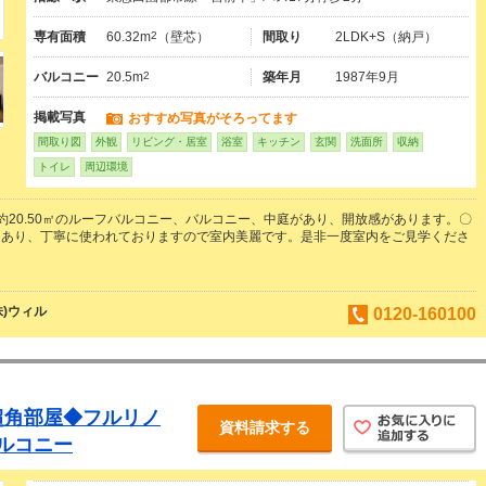
専有面積
60.32m
2
（壁芯）
間取り
2LDK+S（納戸）
バルコニー
20.5m
2
築年月
1987年9月
掲載写真
おすすめ写真がそろってます
間取り図
外観
リビング・居室
浴室
キッチン
玄関
洗面所
収納
トイレ
周辺環境
約20.50㎡のルーフバルコニー、バルコニー、中庭があり、開放感があります。〇
もあり、丁寧に使われておりますので室内美麗です。是非一度室内をご見学くださ
)ウィル
0120-160100
超角部屋◆フルリノ
資料請求する
ルコニー