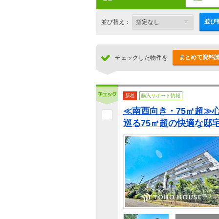
並び
並び替え：
まとめて資料
チェックした物件を
新着
購入サポート情報
≪南西向き・75㎡超≫
巡る75㎡超の快適な邸