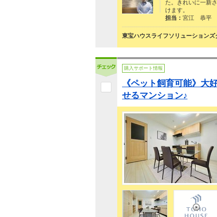
た。きれいに一新
けます。
担当：
宮江 恭平
東宝ハウスライフソリューションズグ
購入サポート情報
《ペット飼育可能》大
せるマンション♪