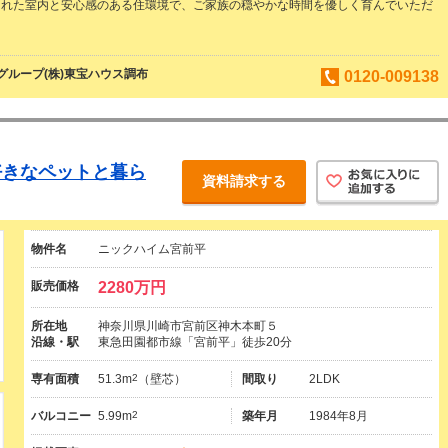
された室内と安心感のある住環境で、ご家族の穏やかな時間を優しく育んでいただ
ループ(株)東宝ハウス調布
0120-009138
好きなペットと暮ら
資料請求する
物件名
ニックハイム宮前平
販売価格
2280万円
所在地
神奈川県川崎市宮前区神木本町５
沿線・駅
東急田園都市線「宮前平」徒歩20分
専有面積
51.3m
2
（壁芯）
間取り
2LDK
バルコニー
5.99m
2
築年月
1984年8月