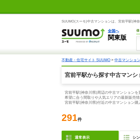
SUUMO(スーモ)中古マンションは、宮前平駅(
全国へ
借
関東版
不動産・住宅サイト SUUMO
>
中古マンショ
宮前平駅から探す中古マンシ
宮前平駅(神奈川県)周辺の中古マンションを
希望に合う間取りや人気エリアの最新販売情
宮前平駅(神奈川県)付近の中古マンション
291
件
通常表示
シン