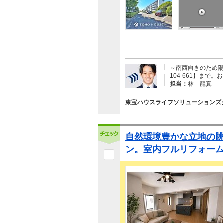
～南西向きのため陽
104-661】まで
担当：
林 龍真
東宝ハウスライフソリューションズグ
自然環境豊かな立地の
ン。室内フルリフォー