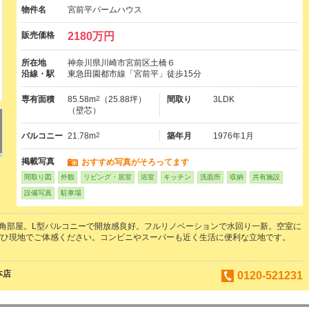
物件名
宮前平パームハウス
販売価格
2180万円
所在地
神奈川県川崎市宮前区土橋６
沿線・駅
東急田園都市線「宮前平」徒歩15分
専有面積
85.58m
2
（25.88坪）
間取り
3LDK
（壁芯）
バルコニー
21.78m
2
築年月
1976年1月
掲載写真
おすすめ写真がそろってます
間取り図
外観
リビング・居室
浴室
キッチン
洗面所
収納
共有施設
設備写真
駐車場
DK角部屋。L型バルコニーで開放感良好。フルリノベーションで水回り一新。空室に
ぜひ現地でご体感ください。コンビニやスーパーも近く生活に便利な立地です。
本店
0120-521231