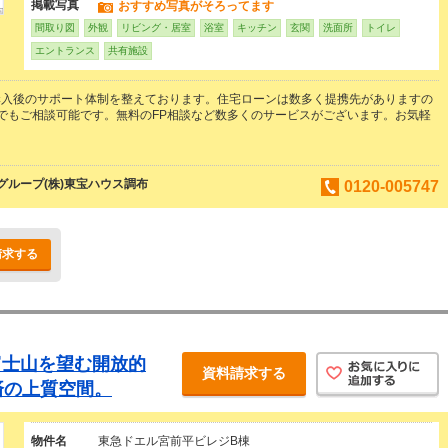
掲載写真
おすすめ写真がそろってます
間取り図
外観
リビング・居室
浴室
キッチン
玄関
洗面所
トイレ
エントランス
共有施設
購入後のサポート体制を整えております。住宅ローンは数多く提携先がありますの
でもご相談可能です。無料のFP相談など数多くのサービスがございます。お気軽
。
ループ(株)東宝ハウス調布
0120-005747
請求する
富士山を望む開放的
資料請求する
済の上質空間。
物件名
東急ドエル宮前平ビレジB棟