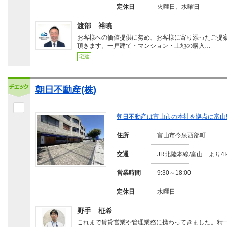
定休日
火曜日、水曜日
渡部 裕暁
お客様への価値提供に努め、お客様に寄り添ったご提
頂きます。一戸建て・マンション・土地の購入…
宅建
朝日不動産(株)
朝日不動産は富山市の本社を拠点に富山
住所
富山市今泉西部町
交通
JR北陸本線/富山 より4
営業時間
9:30～18:00
定休日
水曜日
野手 柾希
これまで賃貸営業や管理業務に携わってきました。精