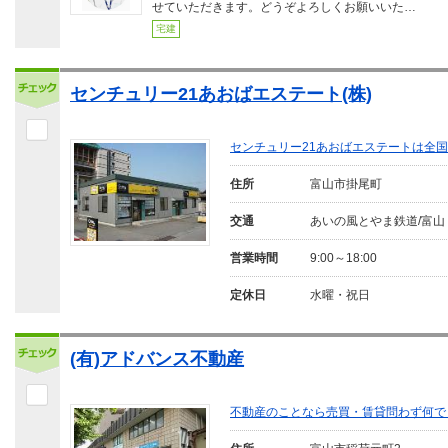
せていただきます。どうぞよろしくお願いいた…
宅建
センチュリー21あおばエステート(株)
センチュリー21あおばエステートは全
住所
富山市掛尾町
交通
あいの風とやま鉄道/富山
営業時間
9:00～18:00
定休日
水曜・祝日
(有)アドバンス不動産
不動産のことなら売買・賃貸問わず何で