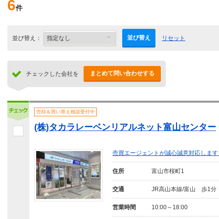
6
件
並び替え
並び替え：
リセット
まとめて問い合わせする
チェックした会社を
売却＆買い替え相談受付中
(株)タカラレーベンリアルネット富山センター
売買エージェントが誠心誠意対応します
住所
富山市桜町1
交通
JR高山本線/富山 歩1分
営業時間
10:00～18:00