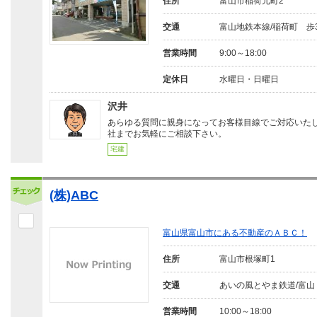
住所
富山市稲荷元町2
交通
富山地鉄本線/稲荷町 歩
営業時間
9:00～18:00
定休日
水曜日・日曜日
沢井
あらゆる質問に親身になってお客様目線でご対応いた
社までお気軽にご相談下さい。
宅建
(株)ABC
富山県富山市にある不動産のＡＢＣ！
住所
富山市根塚町1
交通
あいの風とやま鉄道/富山
営業時間
10:00～18:00