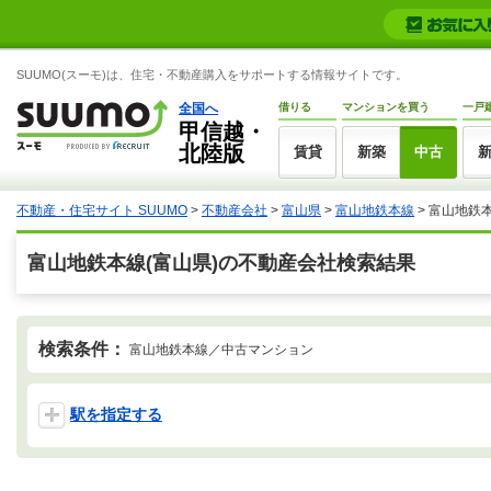
SUUMO(スーモ)は、住宅・不動産購入をサポートする情報サイトです。
全国へ
借りる
マンションを買う
一戸
甲信越・
北陸版
賃貸
新築
中古
不動産・住宅サイト SUUMO
>
不動産会社
>
富山県
>
富山地鉄本線
>
富山地鉄
富山地鉄本線(富山県)の不動産会社検索結果
検索条件：
富山地鉄本線／中古マンション
駅を指定する