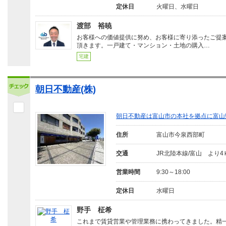
定休日
火曜日、水曜日
渡部 裕暁
お客様への価値提供に努め、お客様に寄り添ったご提
頂きます。一戸建て・マンション・土地の購入…
宅建
朝日不動産(株)
朝日不動産は富山市の本社を拠点に富山
住所
富山市今泉西部町
交通
JR北陸本線/富山 より4
営業時間
9:30～18:00
定休日
水曜日
野手 柾希
これまで賃貸営業や管理業務に携わってきました。精