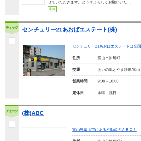
せていただきます。どうぞよろしくお願いいた…
宅建
センチュリー21あおばエステート(株)
センチュリー21あおばエステートは全
住所
富山市掛尾町
交通
あいの風とやま鉄道/富山
営業時間
9:00～18:00
定休日
水曜・祝日
(株)ABC
富山県富山市にある不動産のＡＢＣ！