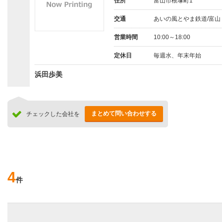
住所
富山市根塚町1
交通
あいの風とやま鉄道/富山
営業時間
10:00～18:00
定休日
毎週水、年末年始
浜田歩美
まとめて問い合わせする
チェックした会社を
4
件