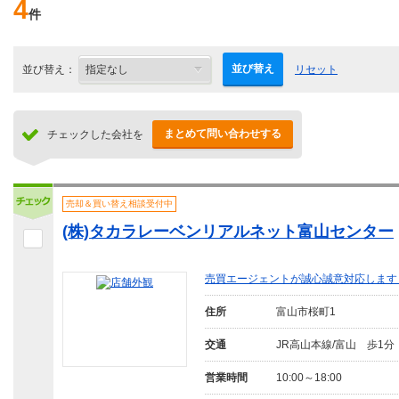
4
件
並び替え
並び替え：
リセット
まとめて問い合わせする
チェックした会社を
売却＆買い替え相談受付中
(株)タカラレーベンリアルネット富山センター
売買エージェントが誠心誠意対応します
住所
富山市桜町1
交通
JR高山本線/富山 歩1分
営業時間
10:00～18:00