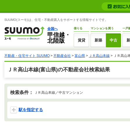
SUUMO(スーモ)は、住宅・不動産購入をサポートする情報サイトです。
全国へ
借りる
マンションを買う
一戸
甲信越・
北陸版
賃貸
新築
中古
不動産・住宅サイト SUUMO
>
不動産会社
>
富山県
>
ＪＲ高山本線
>
ＪＲ高山
ＪＲ高山本線(富山県)の不動産会社検索結果
検索条件：
ＪＲ高山本線／中古マンション
駅を指定する