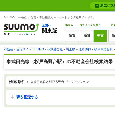
SUUMO(スーモ)は、住宅・不動産購入をサポートする情報サイトです。
全国へ
借りる
マンションを買う
一戸
関東版
賃貸
新築
中古
不動産・住宅サイト SUUMO
>
不動産会社
>
埼玉県
>
北葛飾郡
>
杉戸高野台駅
東武日光線（杉戸高野台駅）の不動産会社検索結果
検索条件：
東武日光線／杉戸高野台／中古マンション
駅を指定する