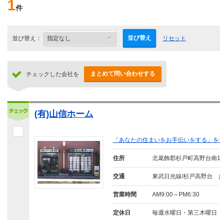
1
件
並び替え
並び替え：
リセット
まとめて問い合わせする
チェックした会社を
(有)山信ホーム
「あなたの住まいをお手伝いをする」を
住所
北葛飾郡杉戸町高野台南
交通
東武日光線/杉戸高野台 
営業時間
AM9:00～PM6:30
定休日
毎週水曜日・第三木曜日