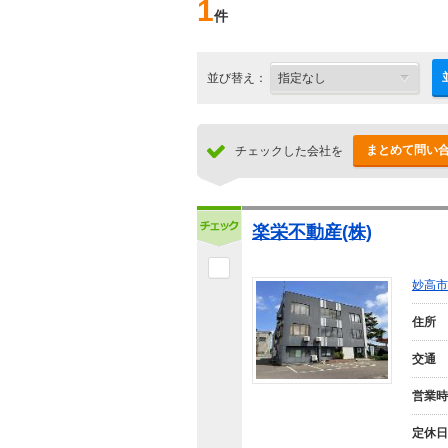
1
件
並び替え：
まとめて問い
チェックした会社を
楽栄不動産(株)
妙高市
住所
交通
営業時
定休日