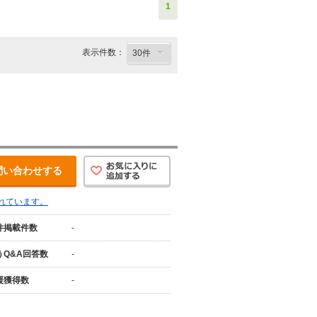
1
表示件数：
問い合わせする
れています。
件掲載件数
-
うQ&A回答数
-
援獲得数
-