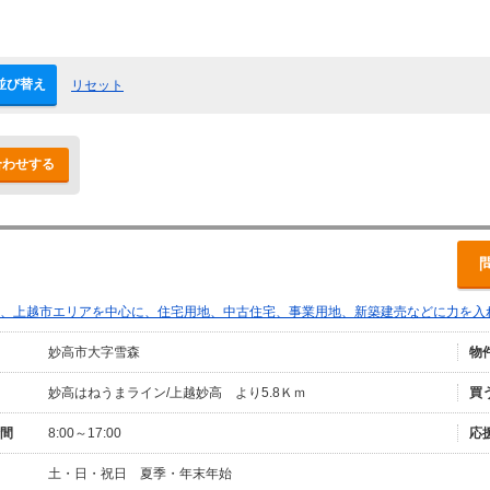
並び替え
リセット
合わせする
、上越市エリアを中心に、住宅用地、中古住宅、事業用地、新築建売などに力を入
妙高市大字雪森
物
妙高はねうまライン/上越妙高 より5.8Ｋｍ
買
間
8:00～17:00
応
土・日・祝日 夏季・年末年始