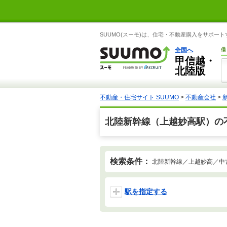
SUUMO(スーモ)は、住宅・不動産購入をサポー
全国へ
借
甲信越・
北陸版
不動産・住宅サイト SUUMO
>
不動産会社
>
北陸新幹線（上越妙高駅）の
検索条件：
北陸新幹線／上越妙高／中
駅を指定する