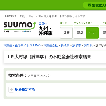
SUUMO(スーモ)は、住宅・不動産購入をサポートする情報サイトです。
全国へ
借りる
マンションを買う
一戸
九州・
沖縄版
賃貸
新築
中古
不動産・住宅サイト SUUMO
>
不動産会社
>
長崎県
>
諫早市
>
諫早駅
>
諫早駅
ＪＲ大村線（諫早駅）の不動産会社検索結果
検索条件：
／中古マンション
駅を指定する