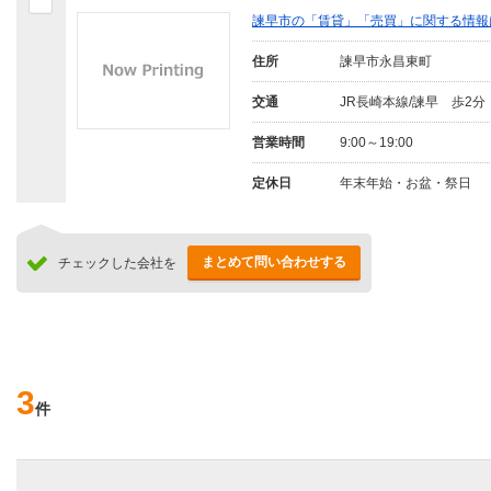
諫早市の「賃貸」「売買」に関する情報
住所
諫早市永昌東町
交通
JR長崎本線/諫早 歩2分
営業時間
9:00～19:00
定休日
年末年始・お盆・祭日
まとめて問い合わせする
チェックした会社を
3
件