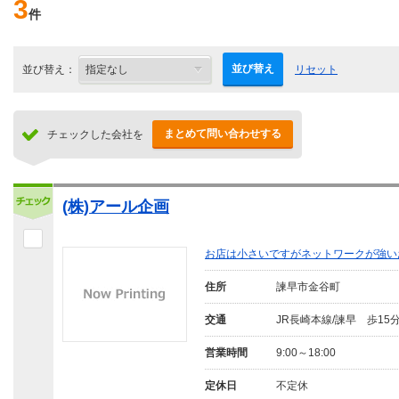
3
件
並び替え
並び替え：
リセット
まとめて問い合わせする
チェックした会社を
(株)アール企画
お店は小さいですがネットワークが強い
住所
諫早市金谷町
交通
JR長崎本線/諫早 歩15
営業時間
9:00～18:00
定休日
不定休