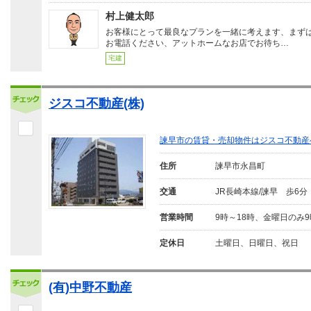
村上健太郎
お客様にとって最良なプランを一緒に考えます、まず
お電話ください、アットホームなお店でお待ち…
宅建
ジスコ不動産(株)
諫早市の賃貸・売却物件はジスコ不動産
住所
諫早市永昌町
交通
JR長崎本線/諫早 歩6分
営業時間
9時～18時、金曜日のみ9
定休日
土曜日、日曜日、祝日
(有)中野不動産