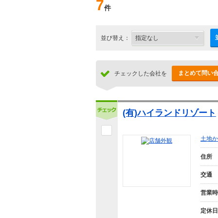
7
件
並び替え：
まとめて問い
チェックした会社を
(有)ハイランドリゾート
土地か
住所
交通
営業時
定休日