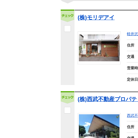
(株)モリデアイ
軽井沢
住所
交通
営業時
定休日
(株)西武不動産プロパ
西武不
住所