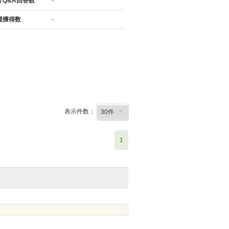
うQ&A回答数
-
援獲得数
-
表示件数：
1