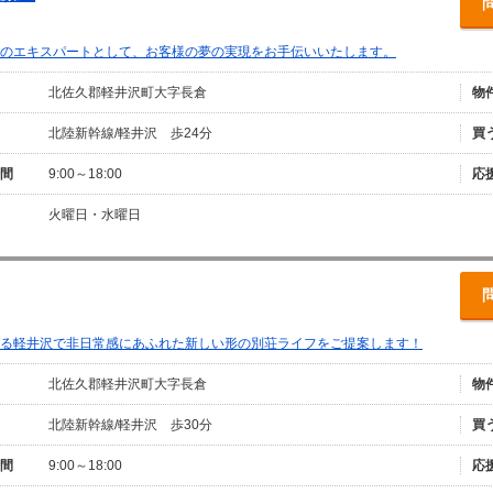
のエキスパートとして、お客様の夢の実現をお手伝いいたします。
北佐久郡軽井沢町大字長倉
物
北陸新幹線/軽井沢 歩24分
買
間
9:00～18:00
応
火曜日・水曜日
る軽井沢で非日常感にあふれた新しい形の別荘ライフをご提案します！
北佐久郡軽井沢町大字長倉
物
北陸新幹線/軽井沢 歩30分
買
間
9:00～18:00
応