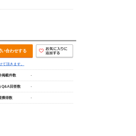
問い合わせする
せて頂きます。
件掲載件数
-
うQ&A回答数
-
援獲得数
-