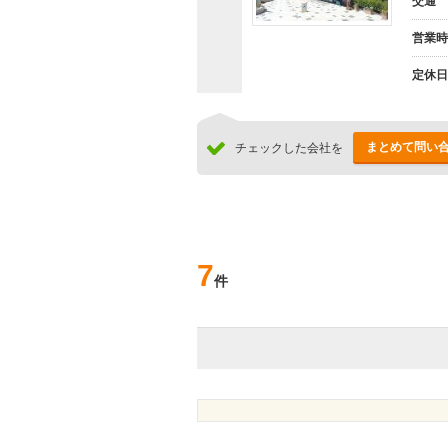
交通
営業時
定休日
まとめて問い
チェックした会社を
7
件