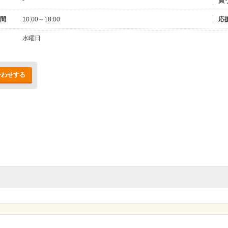
-
買
間
10:00～18:00
応
水曜日
合わせする