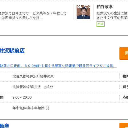
粕谷政孝
軽井沢では今までサービス業等を７年程して
軽井沢での生活に憧
らは四季折々の美しさを持…
きた注文住宅の営業
宅建
軽井沢駅前店
駅前北口正面。５００物件を超える豊富な情報量で軽井沢ライフをご提供。
北佐久郡軽井沢町軽井沢東
物
北陸新幹線/軽井沢 歩1分
買
間
9:00～20:00
応
年中無休(年末年始除く)
動産