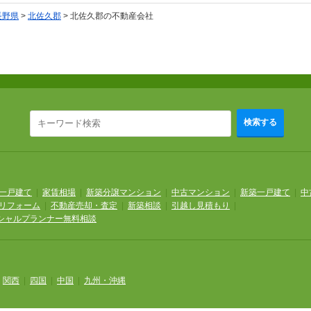
長野県
>
北佐久郡
>
北佐久郡の不動産会社
検索する
一戸建て
|
家賃相場
|
新築分譲マンション
|
中古マンション
|
新築一戸建て
|
中
リフォーム
|
不動産売却・査定
|
新築相談
|
引越し見積もり
|
シャルプランナー無料相談
|
関西
|
四国
|
中国
|
九州・沖縄