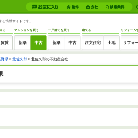
トする情報サイトです。
りる
マンションを買う
一戸建てを買う
建てる
リフォーム
賃貸
新築
中古
新築
中古
注文住宅
土地
リフォ
長野県
>
北佐久郡
>
北佐久郡の不動産会社
果