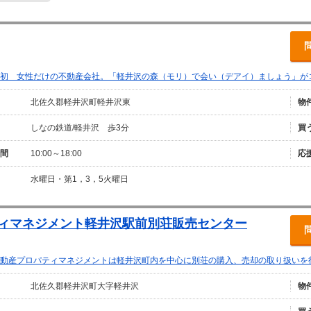
初 女性だけの不動産会社。「軽井沢の森（モリ）で会い（デアイ）ましょう」が
北佐久郡軽井沢町軽井沢東
物
しなの鉄道/軽井沢 歩3分
買
間
10:00～18:00
応
水曜日・第1，3，5火曜日
ティマネジメント軽井沢駅前別荘販売センター
動産プロパティマネジメントは軽井沢町内を中心に別荘の購入、売却の取り扱いを
北佐久郡軽井沢町大字軽井沢
物