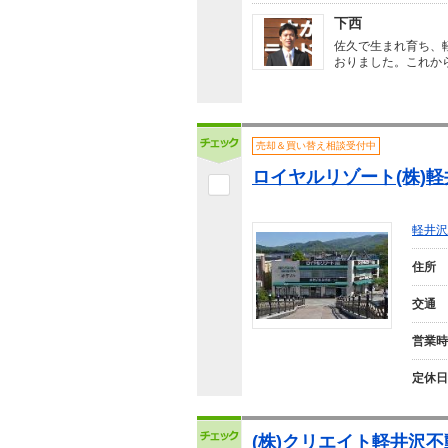
下西
佐久で生まれ育ち、
おりました。これか
売却＆買い替え相談受付中
ロイヤルリゾート(株)
軽井沢
住所
交通
営業時
定休日
(株)クリエイト軽井沢不