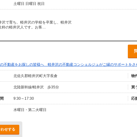
土曜日 日曜日 祝日
井沢で育ち、軽井沢の学校を卒業し、軽井沢
生粋の軽井沢人です。お客…
沢の不動産をお探しの皆様へ 軽井沢の不動産コンシェルジュがご縁のサポートをさ
北佐久郡軽井沢町大字長倉
物
北陸新幹線/軽井沢 歩35分
買
間
9:30～17:30
応
水曜日・第二火曜日
合わせする