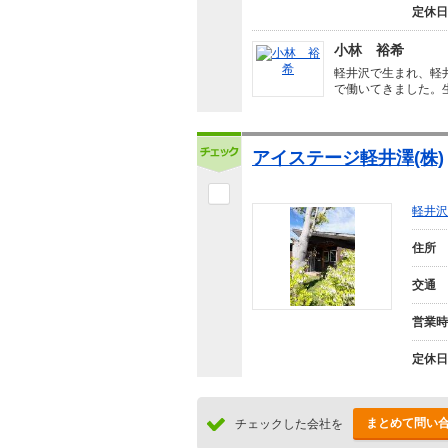
定休日
小林 裕希
軽井沢で生まれ、軽
で働いてきました。
アイステージ軽井澤(株)
軽井
住所
交通
営業時
定休日
まとめて問い
チェックした会社を