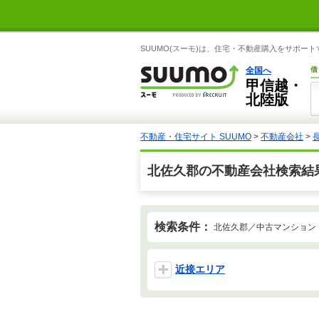
SUUMO(スーモ)は、住宅・不動産購入をサポー
全国へ
借
甲信越・
北陸版
不動産・住宅サイト SUUMO
>
不動産会社
>
北佐久郡の不動産会社検索結
検索条件：
北佐久郡／中古マンション
近接エリア