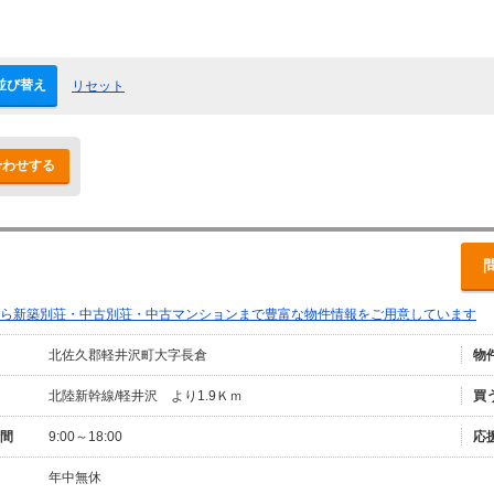
並び替え
リセット
合わせする
ら新築別荘・中古別荘・中古マンションまで豊富な物件情報をご用意しています
北佐久郡軽井沢町大字長倉
物
北陸新幹線/軽井沢 より1.9Ｋｍ
買
間
9:00～18:00
応
年中無休