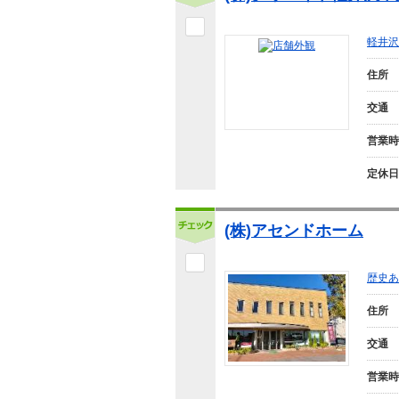
軽井沢
住所
交通
営業時
定休日
(株)アセンドホーム
歴史あ
住所
交通
営業時