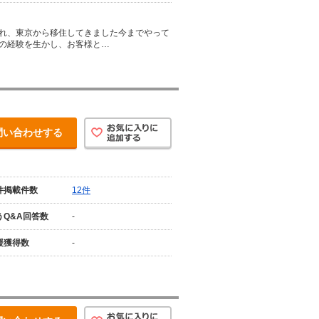
れ、東京から移住してきました今までやって
の経験を生かし、お客様と…
問い合わせする
件掲載件数
12件
うQ&A回答数
-
援獲得数
-