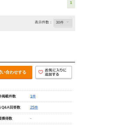
1
表示件数：
問い合わせする
件掲載件数
1件
うQ&A回答数
25件
援獲得数
-