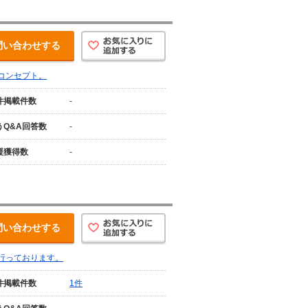
問い合わせする
コンセプト。
件掲載件数
-
うQ&A回答数
-
援獲得数
-
問い合わせする
行っております。
件掲載件数
1件