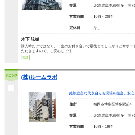
交通
JR鹿児島本線/博多 歩7
営業時間
10時～20時
定休日
なし
木下 弦樹
購入時だけではなく、一生のお付き合いで最後までしっかりとサポー
ただきますので、ご安心して任…
宅建
(株)ルームラボ
経験豊富な代表自らも現場を担当。安心
住所
福岡市博多区博多駅前4
交通
JR鹿児島本線/博多 歩7
営業時間
10時～19時