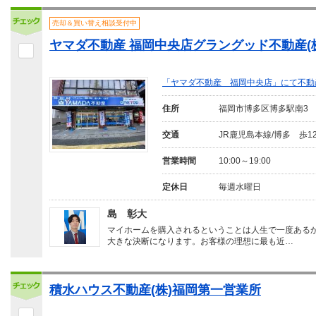
売却＆買い替え相談受付中
ヤマダ不動産 福岡中央店グラングッド不動産(
「ヤマダ不動産 福岡中央店」にて不動
住所
福岡市博多区博多駅南3
交通
JR鹿児島本線/博多 歩1
営業時間
10:00～19:00
定休日
毎週水曜日
島 彰大
マイホームを購入されるということは人生で一度ある
大きな決断になります。お客様の理想に最も近…
積水ハウス不動産(株)福岡第一営業所