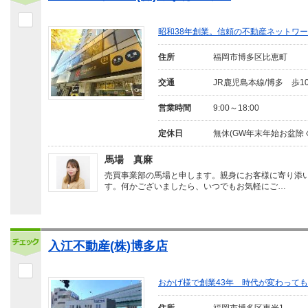
昭和38年創業。信頼の不動産ネットワー
住所
福岡市博多区比恵町
交通
JR鹿児島本線/博多 歩1
営業時間
9:00～18:00
定休日
無休(GW年末年始お盆除く
馬場 真麻
売買事業部の馬場と申します。親身にお客様に寄り添
す。何かございましたら、いつでもお気軽にご…
入江不動産(株)博多店
おかげ様で創業43年 時代が変わって