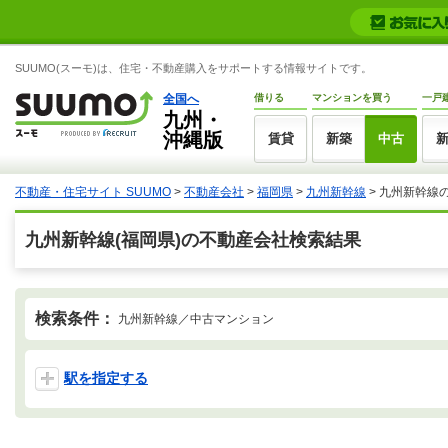
SUUMO(スーモ)は、住宅・不動産購入をサポートする情報サイトです。
全国へ
借りる
マンションを買う
一戸
九州・
沖縄版
賃貸
新築
中古
不動産・住宅サイト SUUMO
>
不動産会社
>
福岡県
>
九州新幹線
>
九州新幹線
九州新幹線(福岡県)の不動産会社検索結果
検索条件：
九州新幹線／中古マンション
駅を指定する