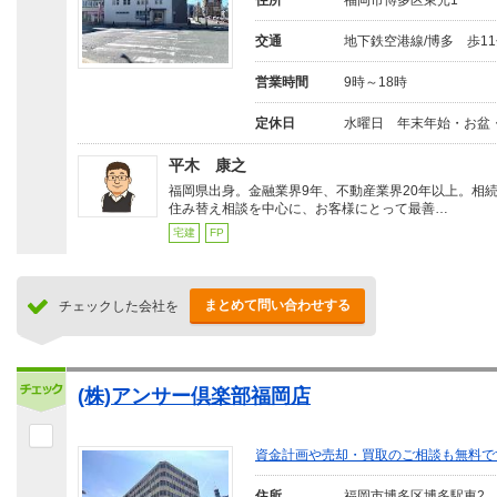
住所
福岡市博多区東光1
交通
地下鉄空港線/博多 歩1
営業時間
9時～18時
定休日
水曜日 年末年始・お盆
平木 康之
福岡県出身。金融業界9年、不動産業界20年以上。相
住み替え相談を中心に、お客様にとって最善…
宅建
FP
まとめて問い合わせする
チェックした会社を
(株)アンサー倶楽部福岡店
資金計画や売却・買取のご相談も無料で
住所
福岡市博多区博多駅東2