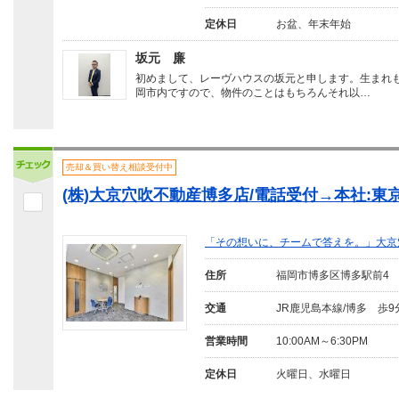
定休日
お盆、年末年始
坂元 廉
初めまして、レーヴハウスの坂元と申します。生まれ
岡市内ですので、物件のことはもちろんそれ以…
売却＆買い替え相談受付中
(株)大京穴吹不動産博多店/電話受付→本社:東
「その想いに、チームで答えを。」大京
住所
福岡市博多区博多駅前4
交通
JR鹿児島本線/博多 歩9
営業時間
10:00AM～6:30PM
定休日
火曜日、水曜日