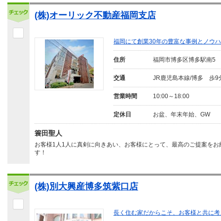
(株)オーリック不動産福岡支店
福岡にて創業30年の豊富な事例とノウ
住所
福岡市博多区博多駅南5
交通
JR鹿児島本線/博多 歩9
営業時間
10:00～18:00
定休日
お盆、年末年始、GW
簑田聖人
お客様1人1人に真剣に向きあい、お客様にとって、最高のご提案をお
す！
(株)別大興産博多筑紫口店
長く住む家だからこそ、お客様と共に考