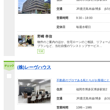
交通
JR鹿児島本線/博多 歩5
営業時間
9:30～18:00
定休日
毎週水曜日
野﨑 孝信
物件のご案内のほか、住宅ローンのご相談、リフォー
プランなど、当社自慢のワンストップサービス…
宅建
(株)レーヴハウス
不動産のプロである私たちがお客様にと
住所
福岡市博多区博多駅前2
交通
JR鹿児島本線/博多 歩3
営業時間
10時～19時