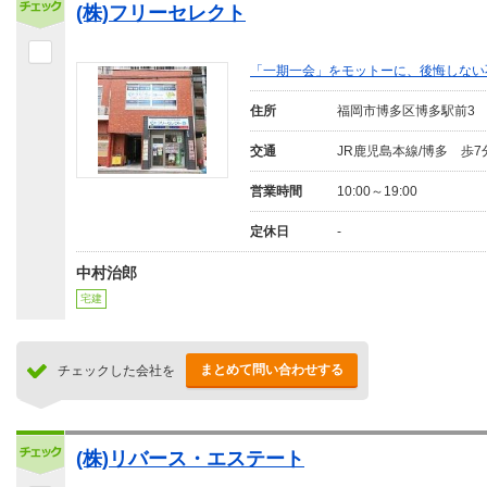
(株)フリーセレクト
「一期一会」をモットーに、後悔しない
住所
福岡市博多区博多駅前3
交通
JR鹿児島本線/博多 歩7
営業時間
10:00～19:00
定休日
-
中村治郎
宅建
まとめて問い合わせする
チェックした会社を
(株)リバース・エステート