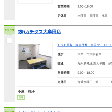
営業時間
9:00~18:00
定休日
土曜日、日曜日、祝日
(株)カチタス大牟田店
おうち買取・販売件数、全国No．1！
住所
大牟田市大字岩本
交通
九州新幹線/新大牟田 歩
営業時間
9:00～18:00
定休日
毎週水曜日、第一・三・
小屋 桃子
宅建