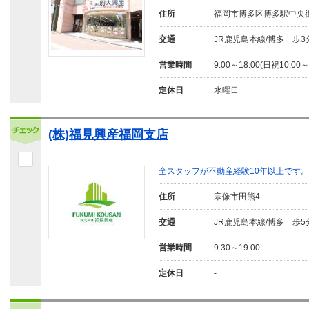
住所
福岡市博多区博多駅中央
交通
JR鹿児島本線/博多 歩3
営業時間
9:00～18:00(日祝10:00～
定休日
水曜日
(株)福見興産福岡支店
全スタッフが不動産経験10年以上です
住所
宗像市田熊4
交通
JR鹿児島本線/博多 歩5
営業時間
9:30～19:00
定休日
-