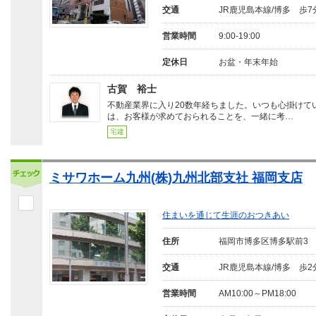
交通
JR鹿児島本線/博多 歩7
営業時間
9:00-19:00
定休日
お盆・年末年始
古賀 裕士
不動産業界に入り20数年経ちました。いつも心掛けて
は、お客様が求めておられることを、一緒に考…
宅建
ミサワホーム九州(株)九州北部支社 福岡支店
住まいを通じて生涯のおつきあい
住所
福岡市博多区博多駅前3
交通
JR鹿児島本線/博多 歩2
営業時間
AM10:00～PM18:00