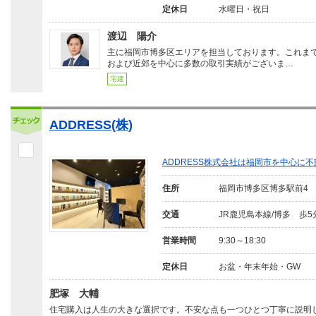
定休日
水曜日・祝日
渡辺 陽介
主に福岡市博多区エリアを担当しております。これま
および近郊を中心に多数の取引実績がございま…
宅建
ADDRESS(株)
ADDRESS株式会社は福岡市を中心に
住所
福岡市博多区博多駅前4
交通
JR鹿児島本線/博多 歩5
営業時間
9:30～18:30
定休日
お盆・年末年始・GW
肥塚 大輔
住宅購入は人生の大きな選択です。不安な点も一つひとつ丁寧に説明