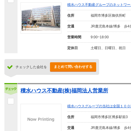
積水ハウス不動産グループのネットワー
住所
福岡市博多区御供所町
交通
JR鹿児島本線/博多 歩4
営業時間
9:00~18:00
定休日
土曜日、日曜日、祝日
まとめて問い合わせする
チェックした会社を
積水ハウス不動産(株)福岡法人営業所
積水ハウスグループの当社は全国１００
住所
福岡市博多区博多駅前3
交通
JR鹿児島本線/博多 歩4