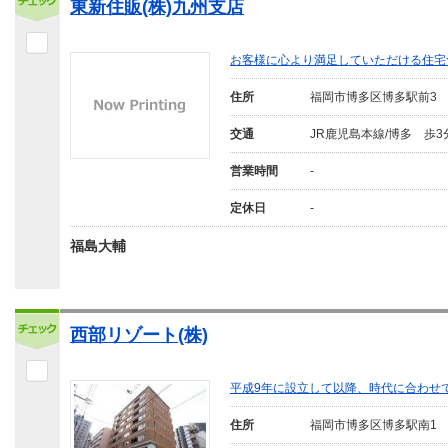
東新住販(株)九州支店
お客様に心より満足していただける住宅
住所
福岡市博多区博多駅前3
交通
JR鹿児島本線/博多 歩3
営業時間
-
定休日
-
福島大輔
西部リゾート(株)
平成9年に設立して以降、時代に合わせ
住所
福岡市博多区博多駅南1