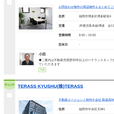
お問合わせ物件の周辺物件もまとめてご
住所
福岡市博多区博多駅前4
交通
JR鹿児島本線/博多 歩1
営業時間
9:00～19:00
定休日
-
小田
◆ご案内は不動産売買歴30年以上のベテランスタッフ
ていただきます
宅建
TERASS KYUSHU(株)TERASS
不動産エージェント制仲介会社 取扱高N
住所
福岡市中央区天神1