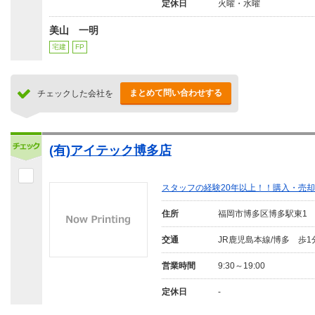
定休日
火曜・水曜
美山 一明
宅建
FP
まとめて問い合わせする
チェックした会社を
(有)アイテック博多店
スタッフの経験20年以上！！購入・売
住所
福岡市博多区博多駅東1
交通
JR鹿児島本線/博多 歩1
営業時間
9:30～19:00
定休日
-