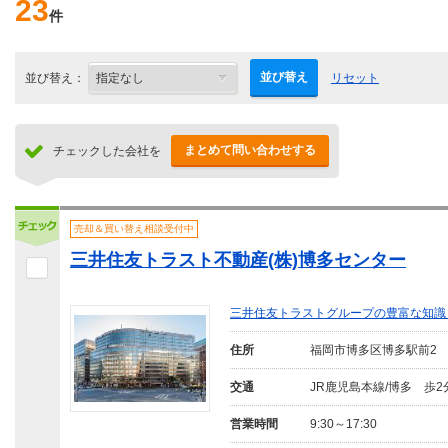
23
件
並び替え
並び替え：
リセット
まとめて問い合わせする
チェックした会社を
売却＆買い替え相談受付中
三井住友トラスト不動産(株)博多センター
三井住友トラストグループの豊富な知識
住所
福岡市博多区博多駅前2
交通
JR鹿児島本線/博多 歩2
営業時間
9:30～17:30