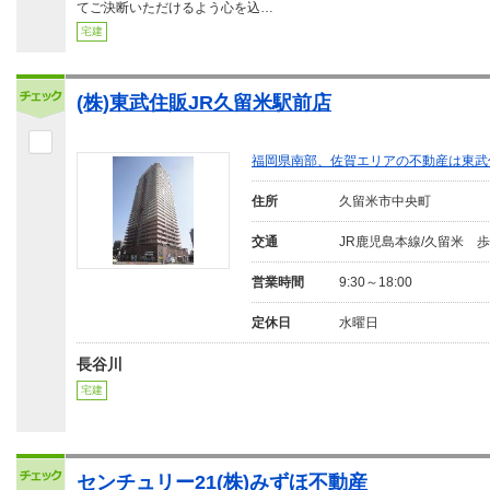
てご決断いただけるよう心を込…
宅建
(株)東武住販JR久留米駅前店
福岡県南部、佐賀エリアの不動産は東武
住所
久留米市中央町
交通
JR鹿児島本線/久留米 歩
営業時間
9:30～18:00
定休日
水曜日
長谷川
宅建
センチュリー21(株)みずほ不動産