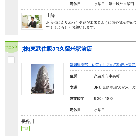
定休日
水曜日・第一以外木曜日
土師
お客様に寄り添った提案が出来るように誠心誠意努め
す！！よろしくお願いします。
(株)東武住販JR久留米駅前店
福岡県南部、佐賀エリアの不動産は東武
住所
久留米市中央町
交通
JR鹿児島本線/久留米 歩
営業時間
9:30～18:00
定休日
水曜日
長谷川
宅建