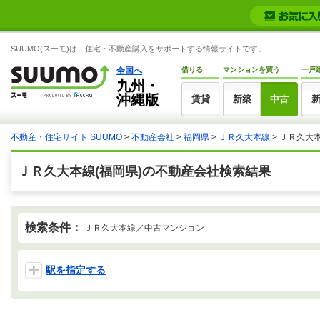
SUUMO(スーモ)は、住宅・不動産購入をサポートする情報サイトです。
全国へ
借りる
マンションを買う
一戸
九州・
沖縄版
賃貸
新築
中古
不動産・住宅サイト SUUMO
>
不動産会社
>
福岡県
>
ＪＲ久大本線
>
ＪＲ久大
ＪＲ久大本線(福岡県)の不動産会社検索結果
検索条件：
ＪＲ久大本線／中古マンション
駅を指定する