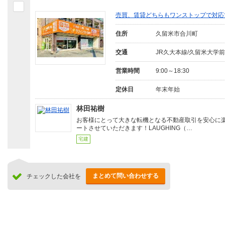
売買、賃貸どちらもワンストップで対応
住所
久留米市合川町
交通
JR久大本線/久留米大学
営業時間
9:00～18:30
定休日
年末年始
林田祐樹
お客様にとって大きな転機となる不動産取引を安心に
ートさせていただきます！LAUGHING（…
宅建
まとめて問い合わせする
チェックした会社を