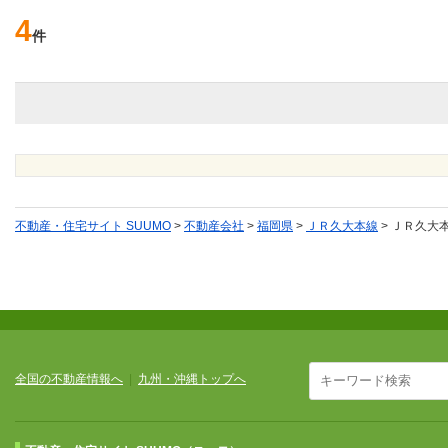
4
件
不動産・住宅サイト SUUMO
>
不動産会社
>
福岡県
>
ＪＲ久大本線
>
ＪＲ久大
全国の不動産情報へ
|
九州・沖縄トップへ