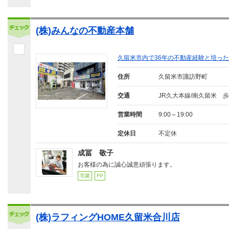
(株)みんなの不動産本舗
久留米市内で36年の不動産経験と培っ
住所
久留米市諏訪野町
交通
JR久大本線/南久留米 歩
営業時間
9:00～19:00
定休日
不定休
成冨 敬子
お客様の為に誠心誠意頑張ります。
宅建
FP
(株)ラフィングHOME久留米合川店