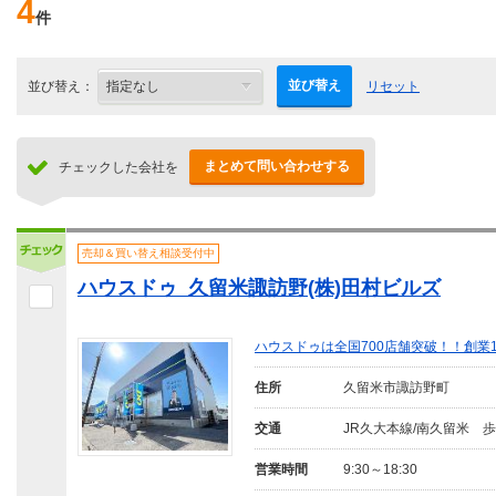
4
件
並び替え
並び替え：
リセット
まとめて問い合わせする
チェックした会社を
売却＆買い替え相談受付中
ハウスドゥ 久留米諏訪野(株)田村ビルズ
ハウスドゥは全国700店舗突破！！創業
住所
久留米市諏訪野町
交通
JR久大本線/南久留米 歩
営業時間
9:30～18:30