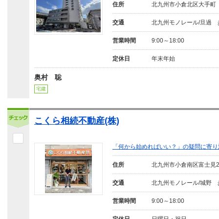
住所
北九州市小倉北区大手町
交通
北九州モノレール/旦過 
営業時間
9:00～18:00
定休日
年末年始
奥村 聡
宅建
こくら相続不動産(株)
「何から始めればいい？」の疑問に寄り
住所
北九州市小倉南区富士見
交通
北九州モノレール/城野 
営業時間
9:00～18:00