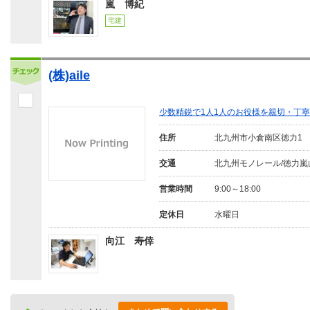
嵐 博紀
宅建
(株)aile
少数精鋭で1人1人のお役様を親切・丁
住所
北九州市小倉南区徳力1
交通
北九州モノレール/徳力嵐
営業時間
9:00～18:00
定休日
水曜日
向江 寿倖