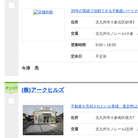
35年の実績で信頼できる不動産パート
住所
北九州市小倉北区砂津2
交通
北九州モノレール/小倉 
営業時間
9:00～18:00
定休日
不定休
今津 亮
(株)アークヒルズ
不動産を売却されたいお客様、査定料は
住所
北九州市小倉南区徳力7
交通
北九州モノレール/志井 