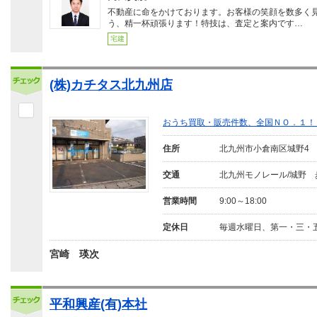
不動産に命をかけております。お客様の笑顔を数多く
う、精一杯頑張ります！特技は、査定と案内です…
宅建
(株)カチタス北九州店
おうち買取・販売件数、全国ＮＯ．１！
住所
北九州市小倉南区城野4
交通
北九州モノレール/城野 
営業時間
9:00～18:00
定休日
毎週水曜日、第一・三・
宮崎 瑛次
平和興産(有)本社