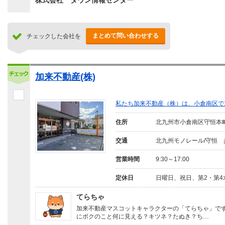
株式会社 タウン情報センター
まとめて問い合わせする
チェックした会社を
加来不動産(株)
私たち加来不動産（株）は、小倉南区で1
住所
北九州市小倉南区守恒本
交通
北九州モノレール/守恒 
営業時間
9:30～17:00
定休日
日曜日、祝日、第2・第4
てらちゃ
加来不動産マスコットキャラクターの「てらちゃ」で
にボクのこと何に見える？キツネ？たぬき？ち…