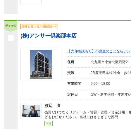
売却＆買い替え相談受付中
(株)アンサー倶楽部本店
【売却相談も可】不動産のことならアン
住所
北九州市小倉北区浅野2
交通
JR鹿児島本線/小倉 歩4
営業時間
9:00～18:00
定休日
GW・夏季休暇・年末年
渡辺 直
売買だけでなくリフォーム・賃貸・管理・資産活用・
どもお任せください。当社にはさまざまな部門…
宅建