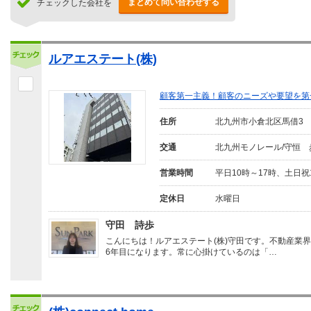
まとめて問い合わせする
チェックした会社を
ルアエステート(株)
顧客第一主義！顧客のニーズや要望を第
住所
北九州市小倉北区馬借3
交通
北九州モノレール/守恒 
営業時間
平日10時～17時、土日祝
定休日
水曜日
守田 詩歩
こんにちは！ルアエステート(株)守田です。不動産業
6年目になります。常に心掛けているのは「…