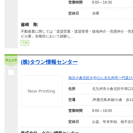
営業時間
9:00～18:30
定休日
水曜
篠﨑 剛
不動産業に関しては「賃貸営業・賃貸管理・借地仲介・売買仲介・売
ビル業」全種目において経験し…
宅建
(株)タウン情報センター
地元小倉北区を中心に北九州市一円及び
住所
北九州市小倉北区中津口
交通
JR鹿児島本線/小倉 歩1
営業時間
9:00～18:00
定休日
お盆、年末年始、他不定