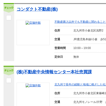
コンダクト不動産(株)
不動産購入以外でも不動産に関わること
住所
北九州市小倉北区浅野2
交通
JR鹿児島本線/小倉 歩5
営業時間
10:00～19:00
定休日
無休
(株)不動産中央情報センター本社売買課
北九州で長年の経験と地域に根ざした社
住所
北九州市小倉北区東篠崎
交通
北九州モノレール/片野 