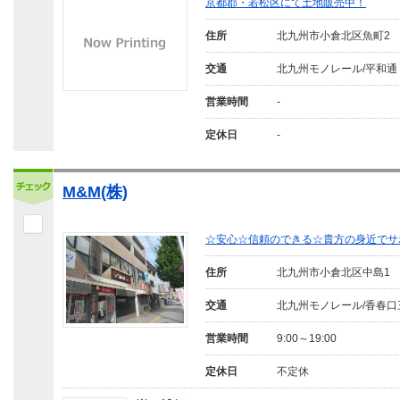
京都郡・若松区にて土地販売中！
住所
北九州市小倉北区魚町2
交通
北九州モノレール/平和通
営業時間
-
定休日
-
M&M(株)
☆安心☆信頼のできる☆貴方の身近でサ
住所
北九州市小倉北区中島1
交通
北九州モノレール/香春口
営業時間
9:00～19:00
定休日
不定休