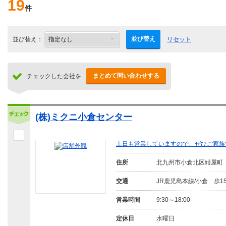
19
件
並び替え
並び替え：
リセット
まとめて問い合わせする
チェックした会社を
(株)ミクニ小倉センター
土日も営業していますので、ぜひご家族
住所
北九州市小倉北区紺屋町
交通
JR鹿児島本線/小倉 歩1
営業時間
9:30～18:00
定休日
水曜日