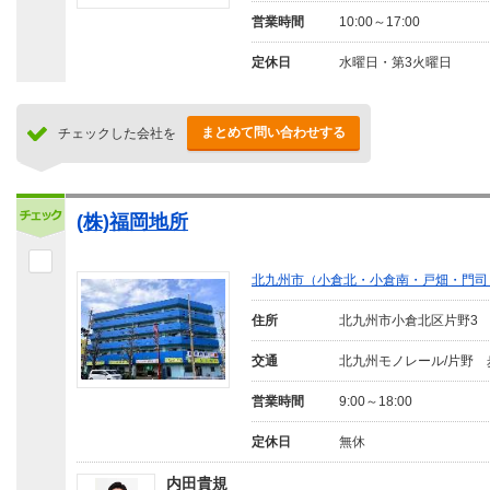
営業時間
10:00～17:00
定休日
水曜日・第3火曜日
まとめて問い合わせする
チェックした会社を
(株)福岡地所
北九州市（小倉北・小倉南・戸畑・門司
住所
北九州市小倉北区片野3
交通
北九州モノレール/片野 
営業時間
9:00～18:00
定休日
無休
内田貴規