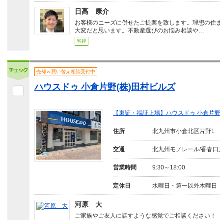
日髙 康介
お客様のニーズに併せたご提案を致します。理想の住
大変だと思います。不動産選びのお悩み相談や…
宅建
売却＆買い替え相談受付中
ハウスドゥ 小倉片野(株)田村ビルズ
【東証・福証上場】ハウスドゥ 小倉片
住所
北九州市小倉北区片野1
交通
北九州モノレール/香春口
営業時間
9:30～18:00
定休日
水曜日・第一以外木曜日
河原 大
ご家族やご友人に話すような感覚でご相談ください！