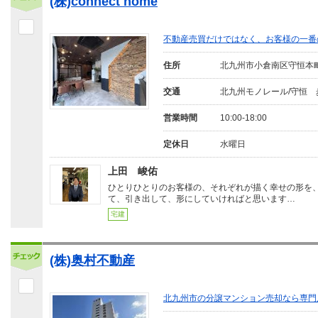
(株)connect home
不動産売買だけではなく、お客様の一番
住所
北九州市小倉南区守恒本
交通
北九州モノレール/守恒 
営業時間
10:00-18:00
定休日
水曜日
上田 峻佑
ひとりひとりのお客様の、それぞれが描く幸せの形を
て、引き出して、形にしていければと思います…
宅建
(株)奥村不動産
北九州市の分譲マンション売却なら専門