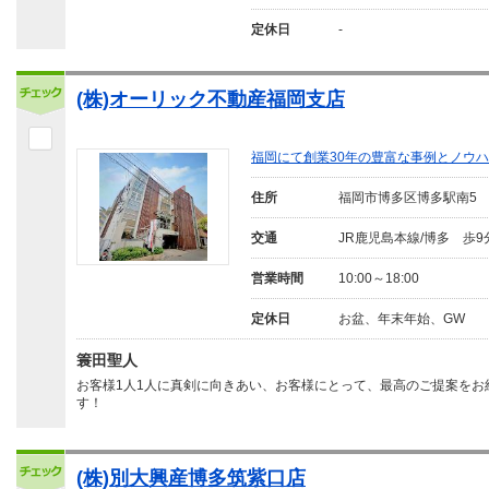
定休日
-
(株)オーリック不動産福岡支店
福岡にて創業30年の豊富な事例とノウ
住所
福岡市博多区博多駅南5
交通
JR鹿児島本線/博多 歩9
営業時間
10:00～18:00
定休日
お盆、年末年始、GW
簑田聖人
お客様1人1人に真剣に向きあい、お客様にとって、最高のご提案をお
す！
(株)別大興産博多筑紫口店