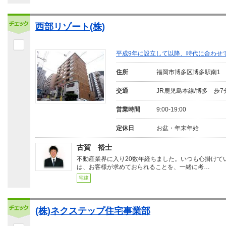
西部リゾート(株)
平成9年に設立して以降、時代に合わせ
住所
福岡市博多区博多駅南1
交通
JR鹿児島本線/博多 歩7
営業時間
9:00-19:00
定休日
お盆・年末年始
古賀 裕士
不動産業界に入り20数年経ちました。いつも心掛けて
は、お客様が求めておられることを、一緒に考…
宅建
(株)ネクステップ住宅事業部