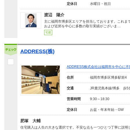
定休日
水曜日・祝日
渡辺 陽介
主に福岡市博多区エリアを担当しております。これま
および近郊を中心に多数の取引実績がございま…
宅建
ADDRESS(株)
ADDRESS株式会社は福岡市を中心に
住所
福岡市博多区博多駅前4
交通
JR鹿児島本線/博多 歩5
営業時間
9:30～18:30
定休日
お盆・年末年始・GW
肥塚 大輔
住宅購入は人生の大きな選択です。不安な点も一つひとつ丁寧に説明