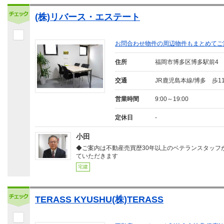
(株)リバース・エステート
お問合わせ物件の周辺物件もまとめてご
住所
福岡市博多区博多駅前4
交通
JR鹿児島本線/博多 歩1
営業時間
9:00～19:00
定休日
-
小田
◆ご案内は不動産売買歴30年以上のベテランスタッフ
ていただきます
宅建
TERASS KYUSHU(株)TERASS