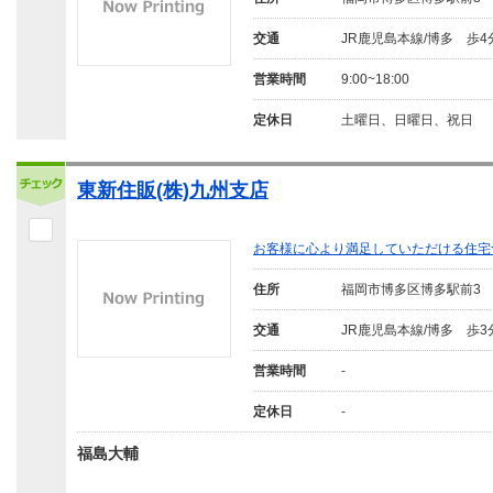
交通
JR鹿児島本線/博多 歩4
営業時間
9:00~18:00
定休日
土曜日、日曜日、祝日
東新住販(株)九州支店
お客様に心より満足していただける住宅
住所
福岡市博多区博多駅前3
交通
JR鹿児島本線/博多 歩3
営業時間
-
定休日
-
福島大輔