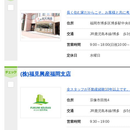
長く住む家だからこそ、お客様と共に考
住所
福岡市博多区博多駅中央
交通
JR鹿児島本線/博多 歩3
営業時間
9:00～18:00(日祝10:00～
定休日
水曜日
(株)福見興産福岡支店
全スタッフが不動産経験10年以上です
住所
宗像市田熊4
交通
JR鹿児島本線/博多 歩5
営業時間
9:30～19:00