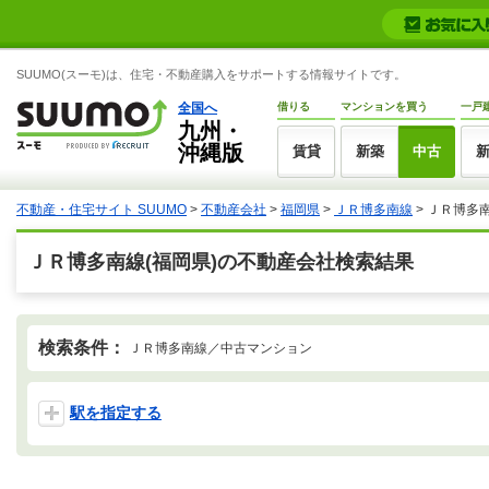
SUUMO(スーモ)は、住宅・不動産購入をサポートする情報サイトです。
全国へ
借りる
マンションを買う
一戸
九州・
沖縄版
賃貸
新築
中古
不動産・住宅サイト SUUMO
>
不動産会社
>
福岡県
>
ＪＲ博多南線
>
ＪＲ博多
ＪＲ博多南線(福岡県)の不動産会社検索結果
検索条件：
ＪＲ博多南線／中古マンション
駅を指定する