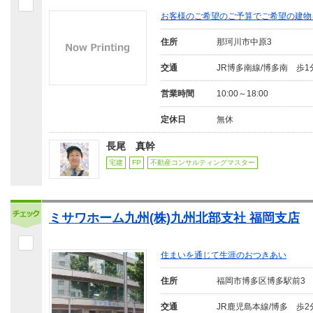
お客様のご希望のご予算でご希望の建物
住所
那珂川市中原3
交通
JR博多南線/博多南 歩1
営業時間
10:00～18:00
定休日
無休
長尾 真幹
宅建
FP
不動産コンサルティングマスター
ミサワホーム九州(株)九州北部支社 福岡支店
住まいを通じて生涯のおつきあい
住所
福岡市博多区博多駅前3
交通
JR鹿児島本線/博多 歩2