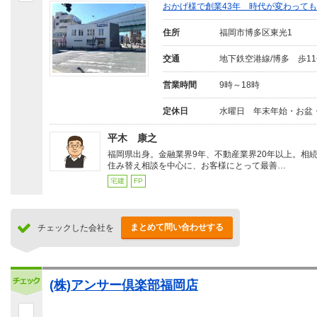
おかげ様で創業43年 時代が変わって
住所
福岡市博多区東光1
交通
地下鉄空港線/博多 歩1
営業時間
9時～18時
定休日
水曜日 年末年始・お盆
平木 康之
福岡県出身。金融業界9年、不動産業界20年以上。相
住み替え相談を中心に、お客様にとって最善…
宅建
FP
まとめて問い合わせする
チェックした会社を
(株)アンサー倶楽部福岡店