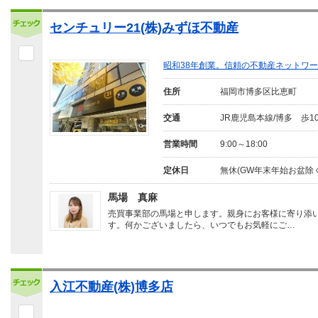
センチュリー21(株)みずほ不動産
昭和38年創業。信頼の不動産ネットワー
住所
福岡市博多区比恵町
交通
JR鹿児島本線/博多 歩1
営業時間
9:00～18:00
定休日
無休(GW年末年始お盆除く
馬場 真麻
売買事業部の馬場と申します。親身にお客様に寄り添
す。何かございましたら、いつでもお気軽にご…
入江不動産(株)博多店