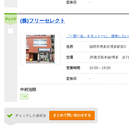
定休日
-
(株)フリーセレクト
「一期一会」をモットーに、後悔しない
住所
福岡市博多区博多駅前3
交通
JR鹿児島本線/博多 歩7
営業時間
10:00～19:00
定休日
-
中村治郎
宅建
まとめて問い合わせする
チェックした会社を