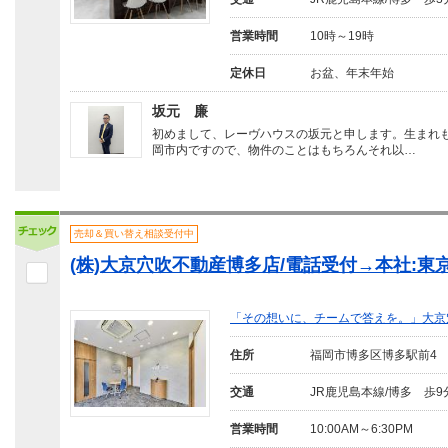
営業時間
10時～19時
定休日
お盆、年末年始
坂元 廉
初めまして、レーヴハウスの坂元と申します。生まれ
岡市内ですので、物件のことはもちろんそれ以…
売却＆買い替え相談受付中
(株)大京穴吹不動産博多店/電話受付→本社:東
「その想いに、チームで答えを。」大京
住所
福岡市博多区博多駅前4
交通
JR鹿児島本線/博多 歩9
営業時間
10:00AM～6:30PM