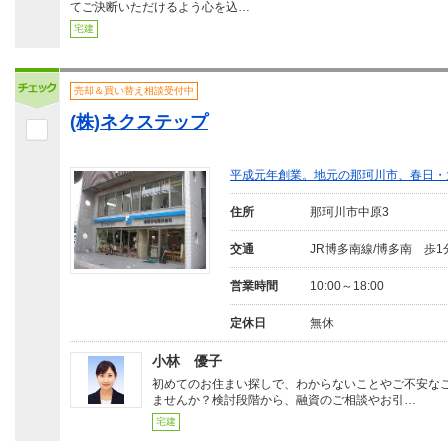
てご決断いただけるよう心を込…
宅建
売却＆買い替え相談受付中
(株)ネクステップ
平成元年創業。地元の那珂川市、春日・
住所
那珂川市中原3
交通
JR博多南線/博多南 歩1
営業時間
10:00～18:00
定休日
無休
小林 優子
初めてのお住まい探しで、わからないことやご不安な
ませんか？検討段階から、融資のご相談やお引…
宅建