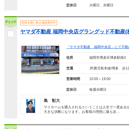
定休日
火曜日、水曜日
売却＆買い替え相談受付中
ヤマダ不動産 福岡中央店グラングッド不動産(
「ヤマダ不動産 福岡中央店」にて不動
住所
福岡市博多区博多駅南3
交通
JR鹿児島本線/博多 歩1
営業時間
10:00～19:00
定休日
毎週水曜日
島 彰大
マイホームを購入されるということは人生で一度ある
大きな決断になります。お客様の理想に最も近…