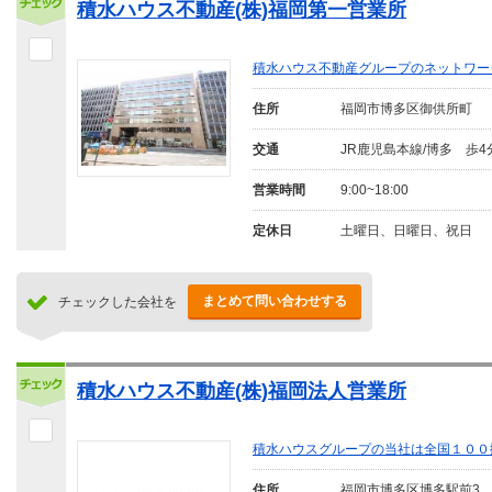
積水ハウス不動産(株)福岡第一営業所
積水ハウス不動産グループのネットワー
住所
福岡市博多区御供所町
交通
JR鹿児島本線/博多 歩4
営業時間
9:00~18:00
定休日
土曜日、日曜日、祝日
まとめて問い合わせする
チェックした会社を
積水ハウス不動産(株)福岡法人営業所
積水ハウスグループの当社は全国１００
住所
福岡市博多区博多駅前3