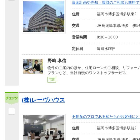
資金計画や売却・買取のご相談も無料で
住所
福岡市博多区博多駅東2
交通
JR鹿児島本線/博多 歩5
営業時間
9:30～18:00
定休日
毎週水曜日
野﨑 孝信
物件のご案内のほか、住宅ローンのご相談、リフォー
プランなど、当社自慢のワンストップサービス…
宅建
(株)レーヴハウス
不動産のプロである私たちがお客様にと
住所
福岡市博多区博多駅前2
交通
JR鹿児島本線/博多 歩3