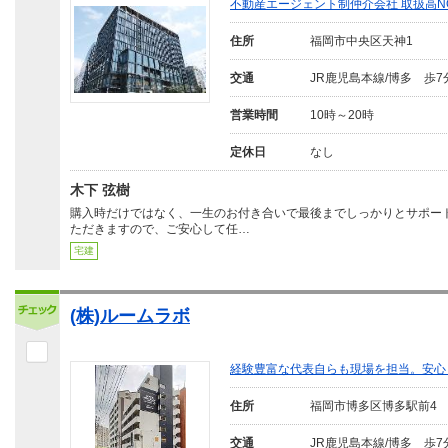
不動産エージェント制仲介会社 取扱高N
住所
福岡市中央区天神1
交通
JR鹿児島本線/博多 歩7
営業時間
10時～20時
定休日
なし
木下 弦樹
購入時だけではなく、一生のお付き合いで最後までしっかりとサポー
ただきますので、ご安心して任…
宅建
(株)ルームラボ
経験豊富な代表自らも現場を担当。安心
住所
福岡市博多区博多駅前4
交通
JR鹿児島本線/博多 歩7