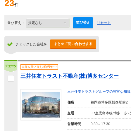
23
件
並び替え
並び替え：
リセット
まとめて問い合わせする
チェックした会社を
売却＆買い替え相談受付中
三井住友トラスト不動産(株)博多センター
三井住友トラストグループの豊富な知識
住所
福岡市博多区博多駅前2
交通
JR鹿児島本線/博多 歩2
営業時間
9:30～17:30