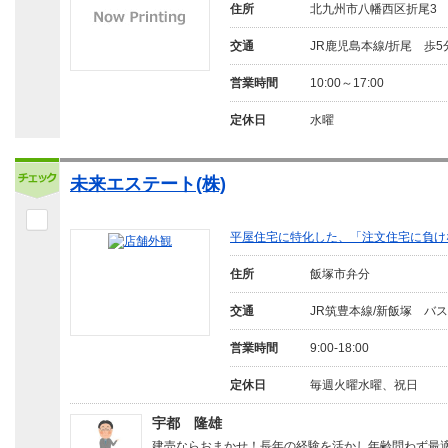
住所
北九州市八幡西区折尾3
交通
JR鹿児島本線/折尾 歩5
営業時間
10:00～17:00
定休日
水曜
未来エステート(株)
平屋住宅に特化した、「注文住宅に負け
住所
飯塚市弁分
交通
JR筑豊本線/新飯塚 バス
営業時間
9:00-18:00
定休日
毎週火曜水曜、祝日
宇都 隆雄
建売ならおまかせ！長年の経験を活かし年齢問わず最