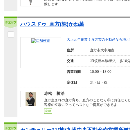
致します
ハウスドゥ 直方(株)かね萬
大正元年創業！直方市の不動産なら地元
住所
直方市大字知古
交通
JR筑豊本線/新入 歩10
営業時間
10:00～18:00
定休日
水・日・祝
赤松 勝治
直方生まれの直方育ち、直方のことなら私にお任せく
客様の立場に立ってベストなご提案ができるよ…
宅建