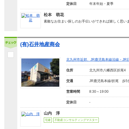
定休日
年末年始・夏季
松本 萌花
素敵なお住まい探しのお手伝いができれば嬉しく思い
(有)石井地産商会
北九州市近郊、JR鹿児島本線沿線・J
住所
北九州市八幡西区折尾4
交通
JR鹿児島本線/折尾 歩5
営業時間
8:30～19:00
定休日
-
山内 淳
宅建
不動産コンサルティングマスター