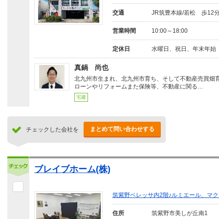
交通
JR筑豊本線/若松 歩12
営業時間
10:00～18:00
定休日
水曜日、祝日、年末年始
真鍋 尚也
北九州市生まれ、北九州市育ち、そして不動産売買畑
ローンやリフォームまた保険等、不動産に関る…
宅建
まとめて問い合わせする
チェックした会社を
ブレイブホーム(株)
筑紫野ベレッサ内2階♪ルミエール、マ
住所
筑紫野市美しが丘南1