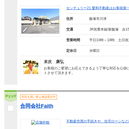
センチュリー21 愛和不動産はお客様第
住所
飯塚市川津
交通
JR筑豊本線/新飯塚 歩1
営業時間
平日10時～18時、土日祝
定休日
水曜日
末次 康弘
お客様のご要望にお応えできるよう丁寧な対応を心掛
トさせて頂きます。
売却＆買い替え相談受付中
合同会社Faith
不動産売買の手続きや、住宅ローンなど