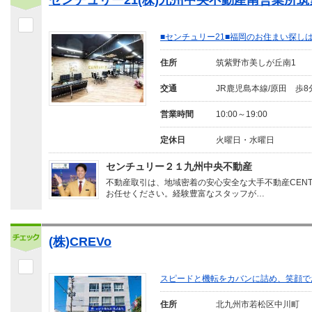
センチュリー21(株)九州中央不動産南営業所
■センチュリー21■福岡のお住まい探
住所
筑紫野市美しが丘南1
交通
JR鹿児島本線/原田 歩8
営業時間
10:00～19:00
定休日
火曜日・水曜日
センチュリー２１九州中央不動産
不動産取引は、地域密着の安心安全な大手不動産CENTU
お任せください。経験豊富なスタッフが…
(株)CREVo
スピードと機転をカバンに詰め、笑顔で
住所
北九州市若松区中川町