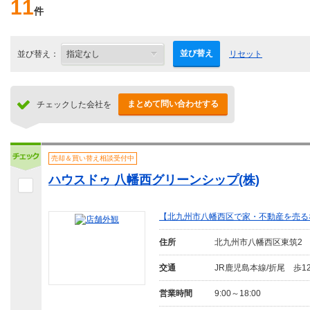
11
件
並び替え
並び替え：
リセット
まとめて問い合わせする
チェックした会社を
売却＆買い替え相談受付中
ハウスドゥ 八幡西グリーンシップ(株)
【北九州市八幡西区で家・不動産を売る
住所
北九州市八幡西区東筑2
交通
JR鹿児島本線/折尾 歩1
営業時間
9:00～18:00