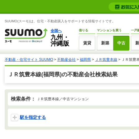
SUUMO(スーモ)は、住宅・不動産購入をサポートする情報サイトです。
全国へ
借りる
マンションを買う
一戸
九州・
沖縄版
賃貸
新築
中古
不動産・住宅サイト SUUMO
>
不動産会社
>
福岡県
>
ＪＲ筑豊本線
>
ＪＲ筑豊
ＪＲ筑豊本線(福岡県)の不動産会社検索結果
検索条件：
ＪＲ筑豊本線／中古マンション
駅を指定する