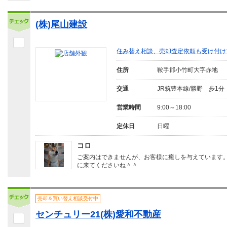
(株)尾山建設
住み替え相談、売却査定依頼も受け付け
住所
鞍手郡小竹町大字赤地
交通
JR筑豊本線/勝野 歩1分
営業時間
9:00～18:00
定休日
日曜
コロ
ご案内はできませんが、お客様に癒しを与えています
に来てくださいね＾＾
売却＆買い替え相談受付中
センチュリー21(株)愛和不動産