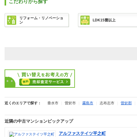
こだわりから探す
リフォーム・リノベーショ
LDK15畳以上
ン
近くのエリアで探す：
垂水市
|
曽於市
|
霧島市
|
志布志市
|
曽於郡
近隣の中古マンションピックアップ
アルファステイツ平之町