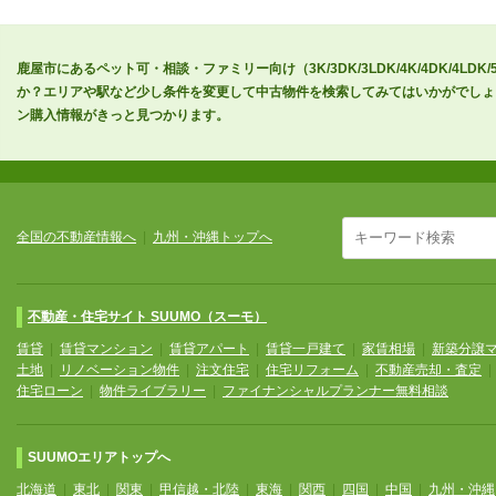
鹿屋市にあるペット可・相談・ファミリー向け（3K/3DK/3LDK/4K/4DK/4
か？エリアや駅など少し条件を変更して中古物件を検索してみてはいかがでしょ
ン購入情報がきっと見つかります。
全国の不動産情報へ
|
九州・沖縄トップへ
不動産・住宅サイト SUUMO（スーモ）
賃貸
|
賃貸マンション
|
賃貸アパート
|
賃貸一戸建て
|
家賃相場
|
新築分譲
土地
|
リノベーション物件
|
注文住宅
|
住宅リフォーム
|
不動産売却・査定
住宅ローン
|
物件ライブラリー
|
ファイナンシャルプランナー無料相談
SUUMOエリアトップへ
北海道
|
東北
|
関東
|
甲信越・北陸
|
東海
|
関西
|
四国
|
中国
|
九州・沖縄