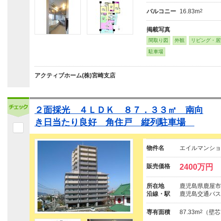
バルコニー
16.83m
2
掲載写真
間取り図
外観
リビング・居
駐車場
アクティブホーム(株)宮崎支店
２面採光 ４ＬＤＫ ８７．３３㎡ 南向
き日当たり良好 角住戸 縦列駐車場
物件名
エイルマンショ
販売価格
2400万円
所在地
鹿児島県鹿屋市
沿線・駅
鹿児島交通バス
専有面積
87.33m
2
（壁芯