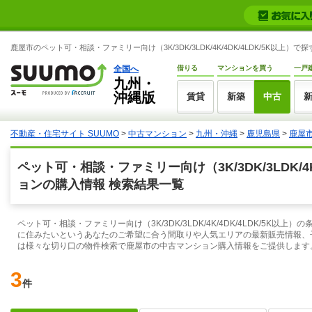
鹿屋市のペット可・相談・ファミリー向け（3K/3DK/3LDK/4K/4DK/4LDK/5K以
全国へ
借りる
マンションを買う
一戸
九州・
沖縄版
賃貸
新築
中古
不動産・住宅サイト SUUMO
>
中古マンション
>
九州・沖縄
>
鹿児島県
>
鹿屋
ペット可・相談・ファミリー向け（3K/3DK/3LDK/4
ョンの購入情報 検索結果一覧
ペット可・相談・ファミリー向け（3K/3DK/3LDK/4K/4DK/4LDK/5
に住みたいというあなたのご希望に合う間取りや人気エリアの最新販売情報、
は様々な切り口の物件検索で鹿屋市の中古マンション購入情報をご提供します
3
件