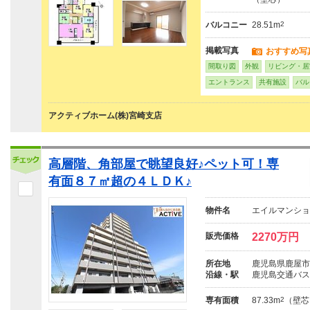
バルコニー
28.51m
2
掲載写真
おすすめ写
間取り図
外観
リビング・居
エントランス
共有施設
バル
アクティブホーム(株)宮崎支店
高層階、角部屋で眺望良好♪ペット可！専
有面８７㎡超の４ＬＤＫ♪
物件名
エイルマンショ
販売価格
2270万円
所在地
鹿児島県鹿屋市寿
沿線・駅
鹿児島交通バス
専有面積
87.33m
2
（壁芯