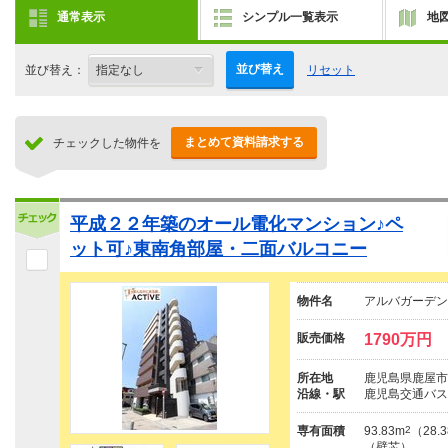
通常表示
シンプル一覧表示
地
並び替え
並び替え：
リセット
まとめて資料請求する
チェックした物件を
平成２２年築のオール電化マンション♪ペ
ット可♪東南角部屋・二面バルコニー
物件名
アルバガーデン
販売価格
1790万円
所在地
鹿児島県鹿屋市大
沿線・駅
鹿児島交通バス
専有面積
93.83m
2
（28.
（壁芯）