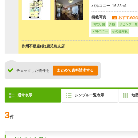
バルコニー
16.83m
2
掲載写真
おすすめ写
間取り図
外観
リビング・居
バルコニー
その他内観
作州不動産(株)鹿児島支店
まとめて資料請求する
チェックした物件を
通常表示
シンプル一覧表示
地
3
件