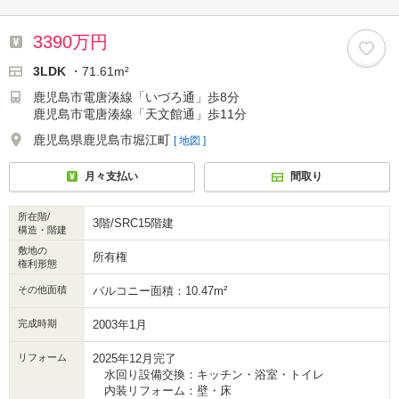
3390万円
3LDK
・71.61m²
鹿児島市電唐湊線「いづろ通」歩8分
鹿児島市電唐湊線「天文館通」歩11分
鹿児島県鹿児島市堀江町
[ 地図 ]
月々支払い
間取り
所在階/
3階/SRC15階建
構造・階建
敷地の
所有権
権利形態
その他面積
バルコニー面積：10.47m²
完成時期
2003年1月
リフォーム
2025年12月完了
水回り設備交換：キッチン・浴室・トイレ
内装リフォーム：壁・床