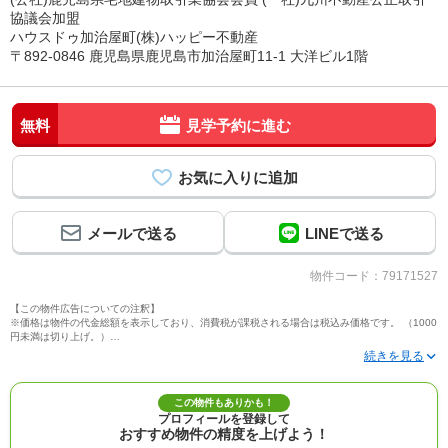
協議会加盟
ハウスドゥ加治屋町(株)ハッピー不動産
〒892-0846 鹿児島県鹿児島市加治屋町11-1 大洋ビル1階
無料
見学予約に進む
メールで送る
LINEで送る
物件コード：79171527
【この物件広告についての注釈】
※価格は物件の代金総額を表示しており、消費税が課税される場合は税込み価格です。 （1000
円未満は切り上げ。）
※写真に写っている、またはパース（絵）や間取り図に描かれている家具や車などは、特にコ
メントがない場合、販売価格に含まれません。
※敷地権利が定期借地権のものは価格に権利金を含みます。
※建築条件付き土地価格には、建物価格は含まれません。
この物件もありかも！
※物件情報は、原則として情報提供日の２日前に最終確認した情報です。
プロフィールを登録して
※完成予想図はいずれも外構、植栽、外観等実際のものとは多少異なることがあります。
おすすめ物件の精度を上げよう！
※モデルルーム・モデルハウス・展示場・ショールームの画像の場合、今回販売の物件と異な