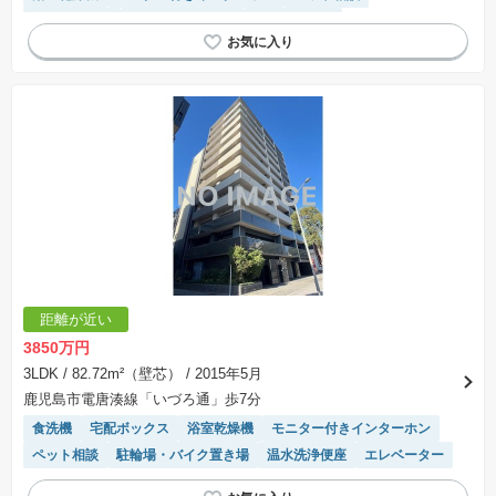
温水洗浄便座
システムキッチン
エレベーター
距離が近い
3850万円
3LDK
/ 82.72m²（壁芯）
/ 2015年5月
鹿児島市電唐湊線「いづろ通」歩7分
食洗機
宅配ボックス
浴室乾燥機
モニター付きインターホン
ペット相談
駐輪場・バイク置き場
温水洗浄便座
エレベーター