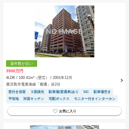
築年数が近い
3500万円
4LDK
/ 100.41m²（壁芯）
/ 2001年12月
鹿児島市電唐湊線「都通」歩2分
窓付き浴室
３面採光
駐車場(普通車)あり
SIC
駐車場空き
平坦地
対面キッチン
宅配ボックス
モニター付きインターホン
ペット相談
温水洗浄便座
陽当り良好
エレベーター