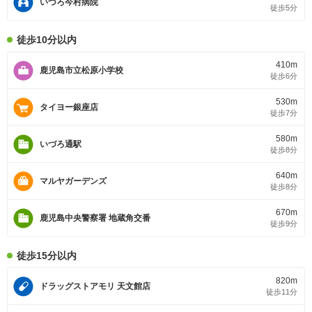
いづろ今村病院
徒歩5分
徒歩10分以内
410m
鹿児島市立松原小学校
徒歩6分
530m
タイヨー銀座店
徒歩7分
580m
いづろ通駅
徒歩8分
640m
マルヤガーデンズ
徒歩8分
670m
鹿児島中央警察署 地蔵角交番
徒歩9分
徒歩15分以内
820m
ドラッグストアモリ 天文館店
徒歩11分