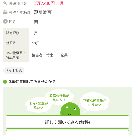
1万2200円／月
修繕積立金
即引渡可
引渡可能時期
南
向き
販売戸数
1戸
総戸数
68戸
その他概要・
担当者：竹之下 聡美
特記事項
ペット相談
気軽に質問してみませんか？
詳しく聞いてみる(無料)