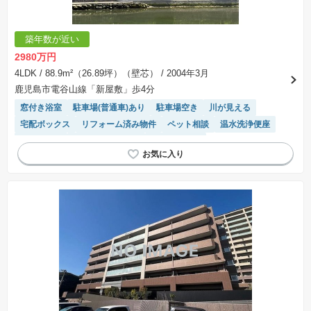
築年数が近い
2980万円
4LDK
/ 88.9m²（26.89坪）（壁芯）
/ 2004年3月
鹿児島市電谷山線「新屋敷」歩4分
窓付き浴室
駐車場(普通車)あり
駐車場空き
川が見える
宅配ボックス
リフォーム済み物件
ペット相談
温水洗浄便座
陽当り良好
システムキッチン
エレベーター