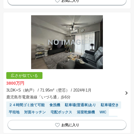
広さが似ている
3800万円
3LDK+S（納戸）
/ 71.95m²（壁芯）
/ 2024年1月
鹿児島市電唐湊線「いづろ通」歩6分
２４時間ゴミ捨て可能
食洗機
駐車場(普通車)あり
駐車場空き
平坦地
対面キッチン
宅配ボックス
浴室乾燥機
WIC
モニター付きインターホン
ペット相談
駐輪場・バイク置き場
温水洗浄便座
システムキッチン
エレベーター