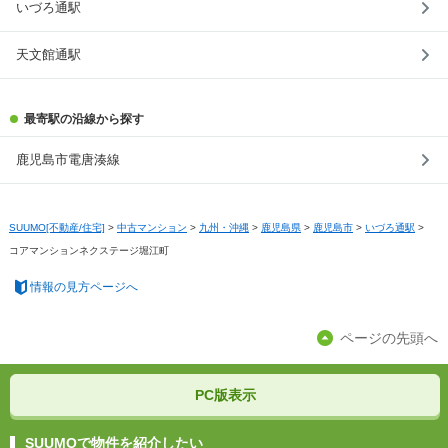
いづろ通駅
天文館通駅
最寄駅の沿線から探す
鹿児島市電唐湊線
SUUMO[不動産/住宅]
>
中古マンション
>
九州・沖縄
>
鹿児島県
>
鹿児島市
>
いづろ通駅
>
コアマンションネクステージ堀江町
情報の見方ページへ
ページの先頭へ
PC版表示
SUUMOで物件を紹介したい