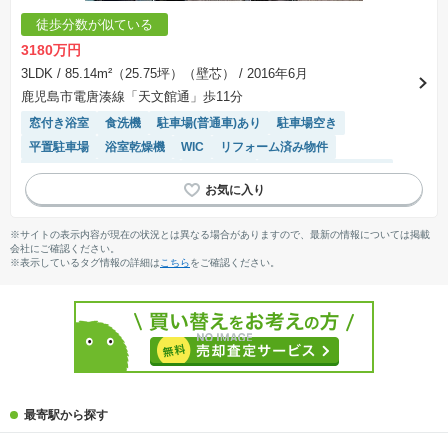
徒歩分数が似ている
3180万円
3LDK
/ 85.14m²（25.75坪）（壁芯）
/ 2016年6月
鹿児島市電唐湊線「天文館通」歩11分
窓付き浴室
食洗機
駐車場(普通車)あり
駐車場空き
平置駐車場
浴室乾燥機
WIC
リフォーム済み物件
モニター付きインターホン
ペット相談
駐輪場・バイク置き場
温水洗浄便座
陽当り良好
システムキッチン
エレベーター
※サイトの表示内容が現在の状況とは異なる場合がありますので、最新の情報については掲載
会社にご確認ください。
※表示しているタグ情報の詳細は
こちら
をご確認ください。
最寄駅から探す