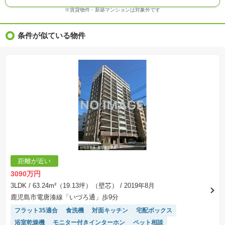
る場合があります。
※ＣＧ合成の画像の場合、実際とは多少異なる場合があります。
※賃貸物件・新築マンションは対象外です
※物件特徴：販売戸数が複数の物件は、全ての住戸に該当しない項目もあります。
※完成後１年以上を経過した未入居物件が掲載される場合があります。ご了承ください。
※新着：物件情報が「SUUMO」に掲載された日から１週間表示されます。
条件が似ている物件
※価格更新：物件価格が変更された日から１週間表示されます。
※販売予定物件はすべて、販売開始するまで契約または予約の申込みはできません。
※購入の前には物件内容や契約条件についてご自身で十分な確認をしていただくようにお願い
いたします。
※建築条件土地の情報内に掲載されている、建物プラン例は、土地購入者の設計プランの参考
の一例であって、プランの採用可否は任意です。
※土地（建築条件なし）で「建物プラン例」が表記してある時、そのプラン例は特定の建築請
負会社によるもので、当該建築請負会社以外で建てた場合、同様のものが同価格で建てられる
とは限りません。また建築請負会社を特定するものではありません。
※建築条件付き土地とは、その土地に建築する建物の建築請負契約が、一定期間内に成立する
ことを条件として売買される土地のことをいいます。建築請負契約成立に向けて設計プランを
協議するため、土地購入者が自己の希望する建物の設計協議をするために必要な相当の期間の
交渉期間が設定され、その期間内で希望を満たすプランが実現できたかどうかにより結論を出
します。なお、この期間は概ね3ヶ月程度とされています。納得のいくプランが出来ず、建築請
負契約が成立しない場合、土地売買契約は白紙に戻り、土地契約にかかった代金（土地代金、
手付金など）は名目のいかんに関わらず、全て返却されます。
※課税対象物件の「価格」や「費用等」は消費税込みの「総額表示」で統一しています。
※「本体価格」とは、課税対象物件においては「消費税を除いた建物価格」と「土地価格」の
距離が近い
合計額を指します。
※課税対象物件は消費税込みの総額表示のため、不動産広告の販売価格には本体価格の金額は
3090万円
表示されておりません。
※取引にかかる費用：物件の契約手続き、決済、引き渡し時にかかる費用を表示しています。
3LDK
/ 63.24m²（19.13坪）（壁芯）
/ 2019年8月
不動産会社によって表記有無が異なるため、ご自身で十分な確認をしていただくようにお願い
鹿児島市電唐湊線「いづろ通」歩9分
いたします。
※掲載の省エネ性能ラベル内の物件・住棟・号室名称については最新のものに変更されている
フラット35適合
食洗機
対面キッチン
宅配ボックス
場合があります。
浴室乾燥機
モニター付きインターホン
ペット相談