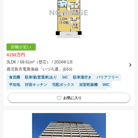
距離が近い
4150万円
3LDK
/ 69.61m²（壁芯）
/ 2024年1月
鹿児島市電唐湊線「いづろ通」歩6分
食洗機
駐車場(普通車)あり
SIC
駐車場空き
バリアフリー
平坦地
対面キッチン
宅配ボックス
浴室乾燥機
WIC
モニター付きインターホン
温水洗浄便座
陽当り良好
システムキッチン
エレベーター