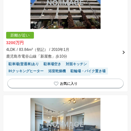
距離が近い
3200万円
4LDK
/ 83.84m²（登記）
/ 2010年1月
鹿児島市電谷山線「新屋敷」歩10分
駐車場(普通車)あり
駐車場空き
対面キッチン
IHクッキングヒーター
浴室乾燥機
駐輪場・バイク置き場
温水洗浄便座
システムキッチン
エレベーター