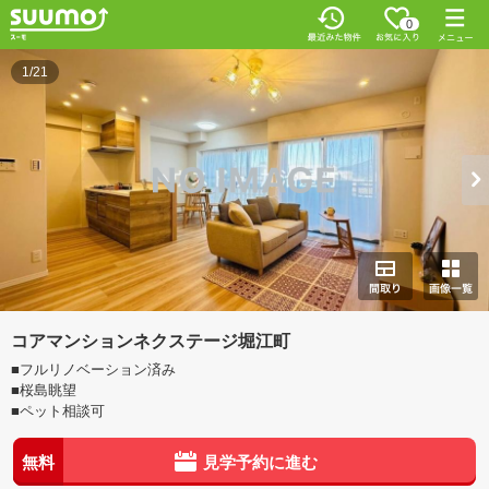
0
1/21
コアマンションネクステージ堀江町
■フルリノベーション済み
■桜島眺望
■ペット相談可
無料
見学予約に進む