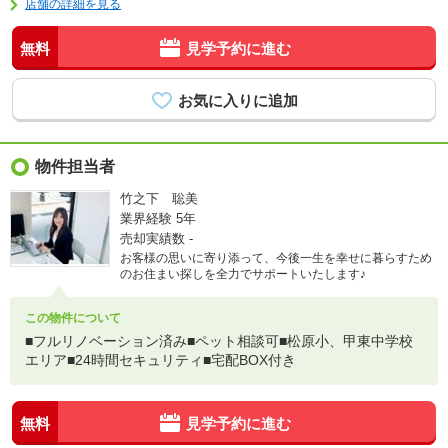
店舗の詳細を見る
無料
見学予約に進む
物件担当者
竹之下 聡美
業界経験
5年
売却実績数
-
お客様の思いに寄り添って、今後一生を幸せに暮らすため
のお住まい探しを全力でサポートいたします♪
この物件について
■フルリノベーション済み■ペット相談可■松原小、甲東中学校
エリア■24時間セキュリティ■宅配BOX付き
無料
見学予約に進む