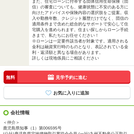
また、住宅ローンに付帯する団体信用生命保険（団
信）の審査についても、健康状態に不安のある方に
向けたアドバイスや保険内容の選択肢をご提案。収
入や勤務年数、クレジット履歴だけでなく、団信の
適用条件まで含めた総合的なサポートで安心して住
宅購入を進められます。住まい探しからローン手続
きまで、私たちにお任せください！
※ローンは一定要件該当者が対象です。適用される
金利は融資実行時のものとなり、表記されている金
利・返済額と異なる場合があります。
詳しくは現地係員にご相談ください
無料
見学予約に進む
会社情報
＜仲介＞
鹿児島県知事（1）第006595号
(公社)鹿児島県宅地建物取引業協会会員 (一社)九州不動産公正取引