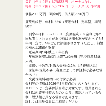
毎月（年１２回）6万8556円 ボーナスなし
毎月（年１２回）5万7092円 ボーナス5万円×2回
価格2990万円、頭金0円、借入額2990万円
鹿児島銀行、年利1.35%（変動金利、定率型）期間
50年
・利率/年利1.35～1.85％（変動金利）※金利は年2
回見直しされますが返済額は適用金利が変わっても5
年間一定で、5年ごとに調整されます（ただし、前返
済額の1.25倍が限度）
・返済期間/3年以上50年以内
・年齢制限/満18歳以上満71歳未満（完済時満82歳
未満）
・取扱い手数料/お借入金額×2.2％（消費税込み）
・保証料/原則不要（審査によって保証料が必要な場
合あり）
・火災保険料/建物への付保が必要
金利等の情報は2026年3月時点のものとなります。
※ローンは一定要件該当者が対象です。適用される
金利は融資実行時のものとなり、表記されている金
利・返済額と異なる場合があります。
詳しくは現地係員にご相談ください