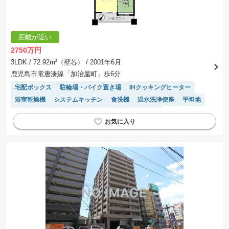
距離が近い
2750万円
3LDK
/ 72.92m²（壁芯）
/ 2001年6月
鹿児島市電唐湊線「加治屋町」歩6分
宅配ボックス
駐輪場・バイク置き場
IHクッキングヒーター
浴室乾燥機
システムキッチン
食洗機
温水洗浄便座
平坦地
バリアフリー
駐車場(普通車)あり
対面キッチン
モニター付きインターホン
駐車場空き
陽当り良好