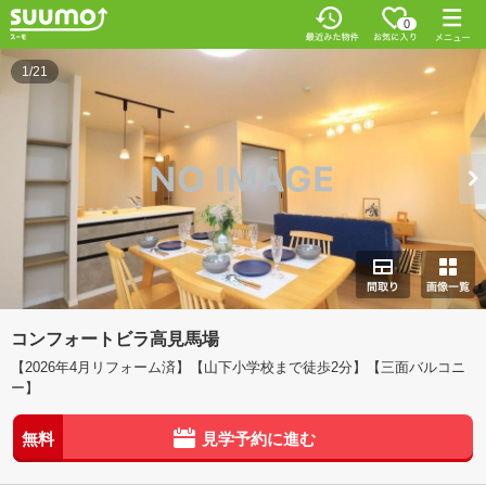
0
1/21
コンフォートビラ高見馬場
【2026年4月リフォーム済】【山下小学校まで徒歩2分】【三面バルコニ
ー】
無料
見学予約に進む