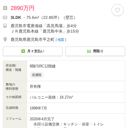
2890万円
3LDK
・75.6m²（22.86坪）（壁芯）
鹿児島市電唐湊線「高見馬場」歩4分
ＪＲ鹿児島本線「鹿児島中央」歩15分
鹿児島県鹿児島市平之町
[ 地図 ]
月々支払い
間取り
所在階/
8階/SRC12階建
構造・階建
高層階
敷地の
所有権
権利形態
その他面積
バルコニー面積：18.27m²
完成時期
1998年7月
リフォーム
2026年4月完了
水回り設備交換：キッチン・浴室・トイレ