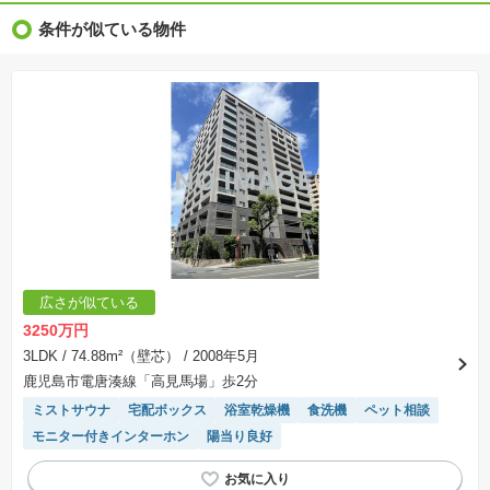
※新着：物件情報が「SUUMO」に掲載された日から１週間表示されます。
条件が似ている物件
※価格更新：物件価格が変更された日から１週間表示されます。
※販売予定物件はすべて、販売開始するまで契約または予約の申込みはできません。
※購入の前には物件内容や契約条件についてご自身で十分な確認をしていただくようにお願い
いたします。
※建築条件土地の情報内に掲載されている、建物プラン例は、土地購入者の設計プランの参考
の一例であって、プランの採用可否は任意です。
※土地（建築条件なし）で「建物プラン例」が表記してある時、そのプラン例は特定の建築請
負会社によるもので、当該建築請負会社以外で建てた場合、同様のものが同価格で建てられる
とは限りません。また建築請負会社を特定するものではありません。
※建築条件付き土地とは、その土地に建築する建物の建築請負契約が、一定期間内に成立する
ことを条件として売買される土地のことをいいます。建築請負契約成立に向けて設計プランを
協議するため、土地購入者が自己の希望する建物の設計協議をするために必要な相当の期間の
交渉期間が設定され、その期間内で希望を満たすプランが実現できたかどうかにより結論を出
します。なお、この期間は概ね3ヶ月程度とされています。納得のいくプランが出来ず、建築請
負契約が成立しない場合、土地売買契約は白紙に戻り、土地契約にかかった代金（土地代金、
手付金など）は名目のいかんに関わらず、全て返却されます。
※課税対象物件の「価格」や「費用等」は消費税込みの「総額表示」で統一しています。
※「本体価格」とは、課税対象物件においては「消費税を除いた建物価格」と「土地価格」の
広さが似ている
合計額を指します。
※課税対象物件は消費税込みの総額表示のため、不動産広告の販売価格には本体価格の金額は
3250万円
表示されておりません。
※取引にかかる費用：物件の契約手続き、決済、引き渡し時にかかる費用を表示しています。
3LDK
/ 74.88m²（壁芯）
/ 2008年5月
不動産会社によって表記有無が異なるため、ご自身で十分な確認をしていただくようにお願い
鹿児島市電唐湊線「高見馬場」歩2分
いたします。
※掲載の省エネ性能ラベル内の物件・住棟・号室名称については最新のものに変更されている
ミストサウナ
宅配ボックス
浴室乾燥機
食洗機
ペット相談
場合があります。
モニター付きインターホン
陽当り良好