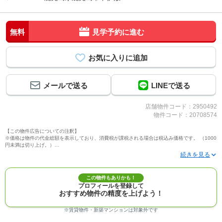
無料
見学予約に進む
メールで送る
LINEで送る
店舗物件コード：2950492
物件コード：20708574
【この物件広告についての注釈】
※価格は物件の代金総額を表示しており、消費税が課税される場合は税込み価格です。 （1000
円未満は切り上げ。）
※写真に写っている、またはパース（絵）や間取り図に描かれている家具や車などは、特にコ
メントがない場合、販売価格に含まれません。
※敷地権利が定期借地権のものは価格に権利金を含みます。
※建築条件付き土地価格には、建物価格は含まれません。
この物件もありかも！
※物件情報は、原則として情報提供日の２日前に最終確認した情報です。
プロフィールを登録して
※完成予想図はいずれも外構、植栽、外観等実際のものとは多少異なることがあります。
おすすめ物件の精度を上げよう！
※モデルルーム・モデルハウス・展示場・ショールームの画像の場合、今回販売の物件と異な
る場合があります。
※ＣＧ合成の画像の場合、実際とは多少異なる場合があります。
※賃貸物件・新築マンションは対象外です
※物件特徴：販売戸数が複数の物件は、全ての住戸に該当しない項目もあります。
※完成後１年以上を経過した未入居物件が掲載される場合があります。ご了承ください。