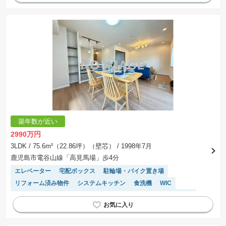
築年数が近い
2990万円
3LDK
/ 75.6m²（22.86坪）（壁芯）
/ 1998年7月
鹿児島市電谷山線「高見馬場」歩4分
エレベーター
宅配ボックス
駐輪場・バイク置き場
リフォーム済み物件
システムキッチン
食洗機
WIC
駐車場(普通車)あり
対面キッチン
モニター付きインターホン
駐車場空き