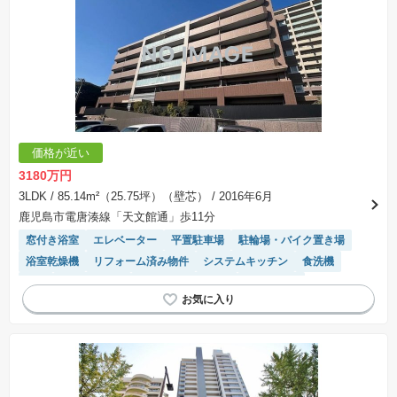
価格が近い
3180万円
3LDK
/ 85.14m²（25.75坪）（壁芯）
/ 2016年6月
鹿児島市電唐湊線「天文館通」歩11分
窓付き浴室
エレベーター
平置駐車場
駐輪場・バイク置き場
浴室乾燥機
リフォーム済み物件
システムキッチン
食洗機
WIC
温水洗浄便座
駐車場(普通車)あり
ペット相談
モニター付きインターホン
駐車場空き
陽当り良好