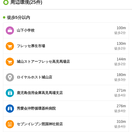
周辺環境(25件)
徒歩5分以内
100m
山下小学校
徒歩2分
130m
フレッセ厚生市場
徒歩2分
144m
城山ストアーフレッセ高見馬場店
徒歩2分
180m
ロイヤルホスト城山店
徒歩3分
271m
鹿児島信用金庫高見馬場支店
徒歩4分
276m
秀愛会沖野循環器科病院
徒歩4分
310m
セブンイレブン照国神社前店
徒歩4分