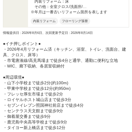
内装リフォーム：床
その他：全室クロス/洗面所/…
※年月は一番古いリフォーム箇所を表します
内装リフォーム
フローリング張替
情報提供日 : 2026年8月6日、次回更新予定日 : 2026年8月14日
●イチ押しポイント●
・2026年4月リフォーム済（キッチン、浴室、トイレ、洗面台、建
具、クロス、床等）
・市電唐湊線/高見馬場まで徒歩4分と通学、通勤に便利な立地
・WIC、廊下収納、各居室収納付
●周辺環境●
・山下小学校まで徒歩2分(約100m)
・甲東中学校まで徒歩12分(約950m)
・フレッセ厚生市場まで徒歩2分
・ロイヤルホスト城山店まで徒歩3分
・セブンイレブン照国神社前店まで徒歩4分
・センテラス天文館まで徒歩9分
・御着屋交番まで徒歩9分
・鹿児島中央高等学校まで徒歩9分
・タイヨー新上橋店まで徒歩12分