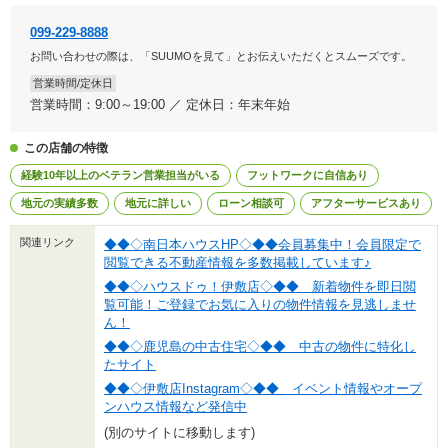
099-229-8888
お問い合わせの際は、「SUUMOを見て」とお伝えいただくとスムーズです。
営業時間/定休日
営業時間：9:00～19:00 ／ 定休日：年末年始
この店舗の特徴
経験10年以上のベテラン営業担当がいる
フットワークに自信あり
地元の実績多数
地元に詳しい
ローン相談可
アフターサービスあり
関連リンク
◆◆◇南日本ハウスHP◇◆◆会員募集中！会員限定で
閲覧できる不動産情報を多数掲載しています♪
◆◆◇ハウスドゥ！伊敷店◇◆◆ 新着物件を即日閲
覧可能！ご登録でお気に入りの物件情報を見逃しませ
ん！
◆◆◇鹿児島の中古住宅◇◆◆ 中古の物件に特化し
たサイト
◆◆◇伊敷店Instagram◇◆◆ イベント情報やオープ
ンハウス情報など発信中
(別のサイトに移動します)