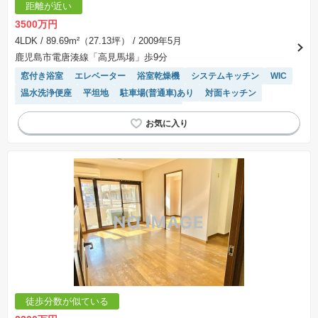
距離が近い
3500万円
4LDK
/ 89.69m²（27.13坪）
/ 2009年5月
鹿児島市電唐湊線「高見馬場」歩9分
窓付き浴室
エレベーター
浴室乾燥機
システムキッチン
WIC
温水洗浄便座
平坦地
駐車場(普通車)あり
対面キッチン
ペット相談
モニター付きインターホン
徒歩分数が似ている