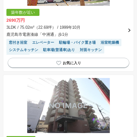
築年数が近い
2690万円
3LDK
/ 75.02m²（22.69坪）
/ 1999年10月
鹿児島市電唐湊線「中洲通」歩1分
窓付き浴室
エレベーター
駐輪場・バイク置き場
浴室乾燥機
システムキッチン
駐車場(普通車)あり
対面キッチン
駐車場空き