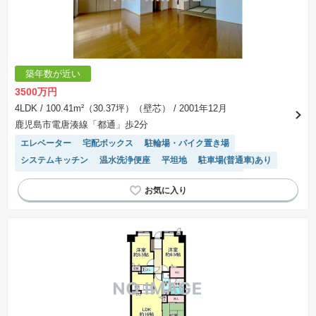
築年数が近い
3500万円
4LDK
/ 100.41m²（30.37坪）（壁芯）
/ 2001年12月
鹿児島市電唐湊線「都通」歩2分
エレベーター
宅配ボックス
駐輪場・バイク置き場
システムキッチン
温水洗浄便座
平坦地
駐車場(普通車)あり
対面キッチン
ペット相談
モニター付きインターホン
駐車場空き