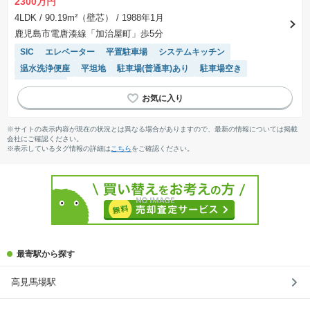
2300万円
4LDK
/ 90.19m²（壁芯）
/ 1988年1月
鹿児島市電唐湊線「加治屋町」歩5分
SIC
エレベーター
平置駐車場
システムキッチン
温水洗浄便座
平坦地
駐車場(普通車)あり
駐車場空き
陽当り良好
※サイトの表示内容が現在の状況とは異なる場合がありますので、最新の情報については掲載
会社にご確認ください。
※表示しているタグ情報の詳細は
こちら
をご確認ください。
最寄駅から探す
高見馬場駅