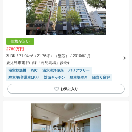
価格が近い
2780万円
3LDK
/ 71.94m²（21.76坪）（壁芯）
/ 2010年1月
鹿児島市電谷山線「高見馬場」歩8分
浴室乾燥機
WIC
温水洗浄便座
バリアフリー
駐車場(普通車)あり
対面キッチン
駐車場空き
陽当り良好