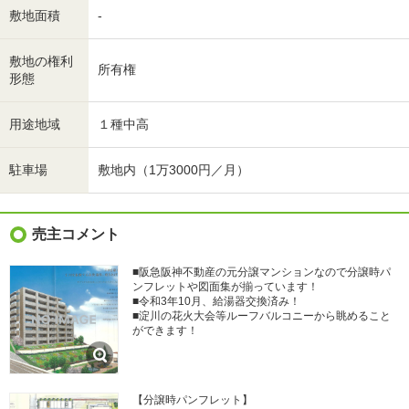
敷地面積
-
敷地の権利
所有権
形態
用途地域
１種中高
駐車場
敷地内（1万3000円／月）
売主コメント
■阪急阪神不動産の元分譲マンションなので分譲時パ
ンフレットや図面集が揃っています！
■令和3年10月、給湯器交換済み！
■淀川の花火大会等ルーフバルコニーから眺めること
ができます！
【分譲時パンフレット】