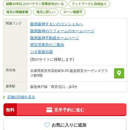
経験10年以上のベテラン営業担当がいる
フットワークに自信あり
地元の実績多数
地元に詳しい
ローン相談可
関連リンク
阪急阪神すまいのコンシェルへ
阪急阪神のリフォームのホームページ
阪急阪神不動産ホームページ
西宮営業所のご案内
ジオ新築分譲
(別のサイトに移動します)
所在地
兵庫県西宮市高松町8-25 阪急西宮ガーデンズプラ
ス館9階
最寄駅
阪急神戸線「西宮北口」歩3分
店舗の詳細を見る
無料
見学予約に進む