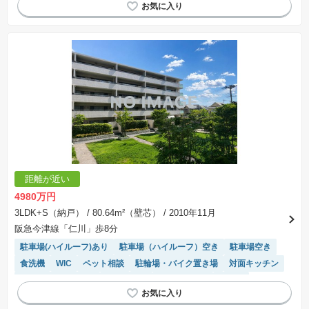
閑静な住宅地
浴室乾燥機
陽当り良好
温水洗浄便座
エレベーター
距離が近い
4980万円
3LDK+S（納戸）
/ 80.64m²（壁芯）
/ 2010年11月
阪急今津線「仁川」歩8分
駐車場(ハイルーフ)あり
駐車場（ハイルーフ）空き
駐車場空き
食洗機
WIC
ペット相談
駐輪場・バイク置き場
対面キッチン
キッチン収納が多い
浴室乾燥機
宅配ボックス
床暖房
システムキッチン
駐車場(普通車)あり