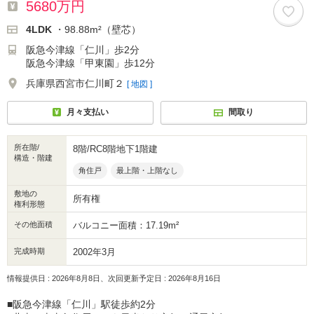
5680万円
4LDK
・98.88m²（壁芯）
阪急今津線「仁川」歩2分
阪急今津線「甲東園」歩12分
兵庫県西宮市仁川町２
[ 地図 ]
月々支払い
間取り
所在階/
8階/RC8階地下1階建
構造・階建
角住戸
最上階・上階なし
敷地の
所有権
権利形態
その他面積
バルコニー面積：17.19m²
完成時期
2002年3月
情報提供日 : 2026年8月8日、次回更新予定日 : 2026年8月16日
■阪急今津線「仁川」駅徒歩約2分