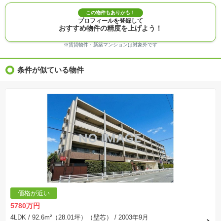
※敷地権利が定期借地権のものは価格に権利金を含みます。
※建築条件付き土地価格には、建物価格は含まれません。
この物件もありかも！
※物件情報は、原則として情報提供日の２日前に最終確認した情報です。
プロフィールを登録して
※完成予想図はいずれも外構、植栽、外観等実際のものとは多少異なることがあります。
おすすめ物件の精度を上げよう！
※モデルルーム・モデルハウス・展示場・ショールームの画像の場合、今回販売の物件と異な
る場合があります。
※ＣＧ合成の画像の場合、実際とは多少異なる場合があります。
※賃貸物件・新築マンションは対象外です
※物件特徴：販売戸数が複数の物件は、全ての住戸に該当しない項目もあります。
※完成後１年以上を経過した未入居物件が掲載される場合があります。ご了承ください。
※新着：物件情報が「SUUMO」に掲載された日から１週間表示されます。
条件が似ている物件
※価格更新：物件価格が変更された日から１週間表示されます。
※販売予定物件はすべて、販売開始するまで契約または予約の申込みはできません。
※購入の前には物件内容や契約条件についてご自身で十分な確認をしていただくようにお願い
いたします。
※建築条件土地の情報内に掲載されている、建物プラン例は、土地購入者の設計プランの参考
の一例であって、プランの採用可否は任意です。
※土地（建築条件なし）で「建物プラン例」が表記してある時、そのプラン例は特定の建築請
負会社によるもので、当該建築請負会社以外で建てた場合、同様のものが同価格で建てられる
とは限りません。また建築請負会社を特定するものではありません。
※建築条件付き土地とは、その土地に建築する建物の建築請負契約が、一定期間内に成立する
ことを条件として売買される土地のことをいいます。建築請負契約成立に向けて設計プランを
協議するため、土地購入者が自己の希望する建物の設計協議をするために必要な相当の期間の
交渉期間が設定され、その期間内で希望を満たすプランが実現できたかどうかにより結論を出
します。なお、この期間は概ね3ヶ月程度とされています。納得のいくプランが出来ず、建築請
負契約が成立しない場合、土地売買契約は白紙に戻り、土地契約にかかった代金（土地代金、
手付金など）は名目のいかんに関わらず、全て返却されます。
※課税対象物件の「価格」や「費用等」は消費税込みの「総額表示」で統一しています。
※「本体価格」とは、課税対象物件においては「消費税を除いた建物価格」と「土地価格」の
価格が近い
合計額を指します。
※課税対象物件は消費税込みの総額表示のため、不動産広告の販売価格には本体価格の金額は
5780万円
表示されておりません。
※取引にかかる費用：物件の契約手続き、決済、引き渡し時にかかる費用を表示しています。
4LDK
/ 92.6m²（28.01坪）（壁芯）
/ 2003年9月