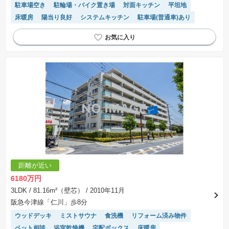
駐車場空き
駐輪場・バイク置き場
対面キッチン
平坦地
床暖房
陽当り良好
システムキッチン
駐車場(普通車)あり
距離が近い
6180万円
3LDK
/ 81.16m²（壁芯）
/ 2010年11月
阪急今津線「仁川」歩8分
ウッドデッキ
ミストサウナ
食洗機
リフォーム済み物件
ペット相談
浴室乾燥機
宅配ボックス
床暖房