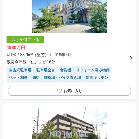
広さが似ている
4980万円
4LDK
/ 85.9m²（壁芯）
/ 2019年7月
阪急今津線「仁川」歩16分
自走式駐車場
駐車場空き
食洗機
リフォーム済み物件
ペット相談
SIC
駐輪場・バイク置き場
対面キッチン
高機能トイレ
浴室乾燥機
宅配ボックス
前面棟無
陽当り良好
システムキッチン
温水洗浄便座
駐車場(普通車)あり
モニター付きインターホン
エレベーター