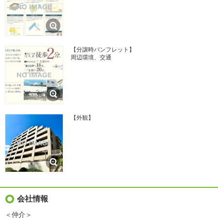
【分譲時パンフレット】
周辺環境、交通
【外観】
会社情報
＜仲介＞