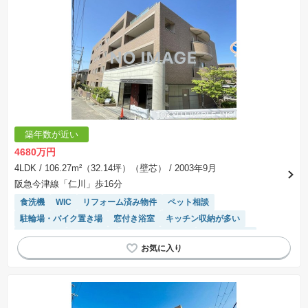
築年数が近い
4680万円
4LDK
/ 106.27m²（32.14坪）（壁芯）
/ 2003年9月
阪急今津線「仁川」歩16分
食洗機
WIC
リフォーム済み物件
ペット相談
駐輪場・バイク置き場
窓付き浴室
キッチン収納が多い
浴室乾燥機
陽当り良好
システムキッチン
温水洗浄便座
エレベーター