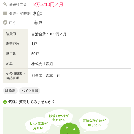
2万5710円／月
修繕積立金
相談
引渡可能時期
南東
向き
諸費用
自治会費：100円／月
販売戸数
1戸
総戸数
59戸
施工
株式会社森組
その他概要・
担当者：森本 剣
特記事項
駐輪場
バイク置場
気軽に質問してみませんか？