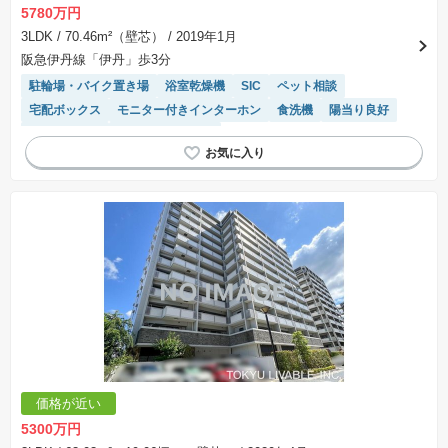
※課税対象物件は消費税込みの総額表示のため、不動産広告の販売価格には本体価格の金額は
5780万円
表示されておりません。
※取引にかかる費用：物件の契約手続き、決済、引き渡し時にかかる費用を表示しています。
3LDK
/ 70.46m²（壁芯）
/ 2019年1月
不動産会社によって表記有無が異なるため、ご自身で十分な確認をしていただくようにお願い
阪急伊丹線「伊丹」歩3分
いたします。
※掲載の省エネ性能ラベル内の物件・住棟・号室名称については最新のものに変更されている
駐輪場・バイク置き場
浴室乾燥機
SIC
ペット相談
場合があります。
宅配ボックス
モニター付きインターホン
食洗機
陽当り良好
エレベーター
システムキッチン
価格が近い
5300万円