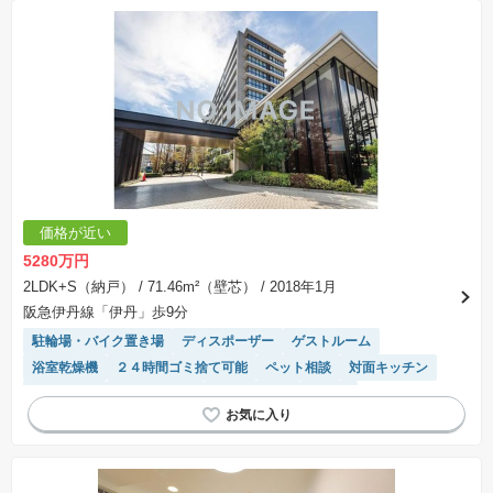
システムキッチン
価格が近い
5280万円
2LDK+S（納戸）
/ 71.46m²（壁芯）
/ 2018年1月
阪急伊丹線「伊丹」歩9分
駐輪場・バイク置き場
ディスポーザー
ゲストルーム
浴室乾燥機
２４時間ゴミ捨て可能
ペット相談
対面キッチン
駐車場空き
ミストサウナ
バリアフリー
床暖房
宅配ボックス
平置駐車場
モニター付きインターホン
WIC
食洗機
駐車場(普通車)あり
温水洗浄便座
陽当り良好
エレベーター