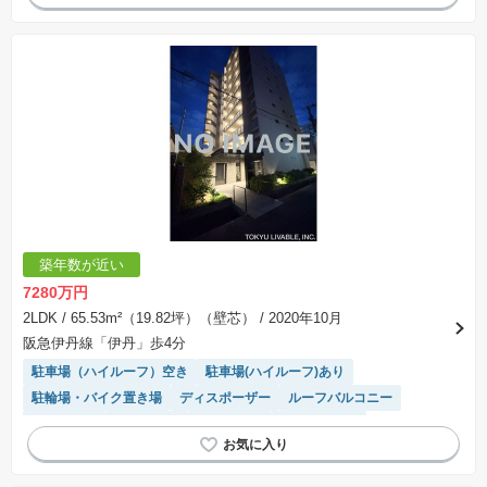
築年数が近い
7280万円
2LDK
/ 65.53m²（19.82坪）（壁芯）
/ 2020年10月
阪急伊丹線「伊丹」歩4分
駐車場（ハイルーフ）空き
駐車場(ハイルーフ)あり
駐輪場・バイク置き場
ディスポーザー
ルーフバルコニー
浴室乾燥機
ペット相談
駐車場空き
ミストサウナ
宅配ボックス
平置駐車場
モニター付きインターホン
食洗機
駐車場(普通車)あり
陽当り良好
エレベーター