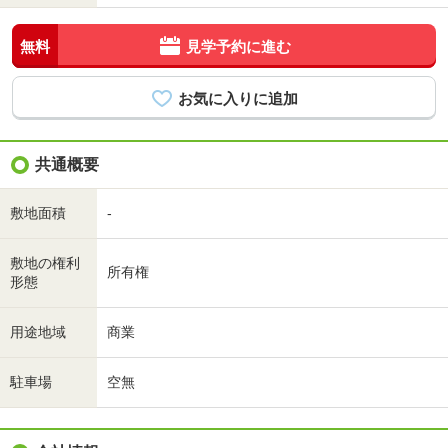
無料
見学予約に進む
共通概要
敷地面積
-
敷地の権利
所有権
形態
用途地域
商業
駐車場
空無