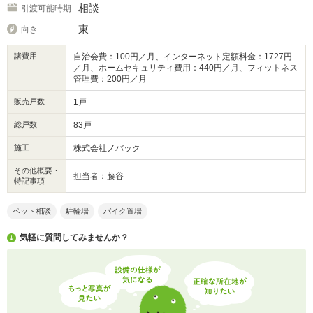
相談
引渡可能時期
東
向き
諸費用
自治会費：100円／月、インターネット定額料金：1727円
／月、ホームセキュリティ費用：440円／月、フィットネス
管理費：200円／月
販売戸数
1戸
総戸数
83戸
施工
株式会社ノバック
その他概要・
担当者：藤谷
特記事項
ペット相談
駐輪場
バイク置場
気軽に質問してみませんか？