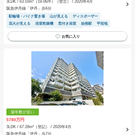
3LDK
/ 63.03m²（19.06坪）（壁芯）
/ 2020年4月
阪急伊丹線「伊丹」歩6分
駐輪場・バイク置き場
山が見える
ディスポーザー
花火が見える
浴室乾燥機
窓付き浴室
始発駅
平坦地
ペット相談
対面キッチン
宅配ボックス
モニター付きインターホン
WIC
食洗機
駐車場(普通車)あり
閑静な住宅地
温水洗浄便座
陽当り良好
エレベーター
システムキッチン
築年数が近い
5780万円
3LDK
/ 67.28m²（登記）
/ 2020年4月
阪急伊丹線「伊丹」歩7分