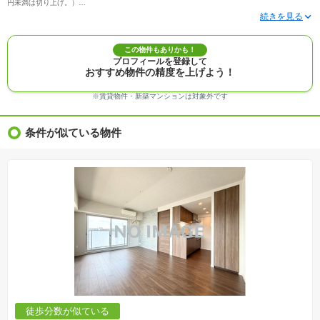
円未満は切り上げ。）
※写真に写っている、またはパース（絵）や間取り図に描かれている家具や車などは、特にコ
メントがない場合、販売価格に含まれません。
※敷地権利が定期借地権のものは価格に権利金を含みます。
※建築条件付き土地価格には、建物価格は含まれません。
この物件もありかも！
※物件情報は、原則として情報提供日の２日前に最終確認した情報です。
プロフィールを登録して
※完成予想図はいずれも外構、植栽、外観等実際のものとは多少異なることがあります。
おすすめ物件の精度を上げよう！
※モデルルーム・モデルハウス・展示場・ショールームの画像の場合、今回販売の物件と異な
る場合があります。
※ＣＧ合成の画像の場合、実際とは多少異なる場合があります。
※賃貸物件・新築マンションは対象外です
※物件特徴：販売戸数が複数の物件は、全ての住戸に該当しない項目もあります。
※完成後１年以上を経過した未入居物件が掲載される場合があります。ご了承ください。
※新着：物件情報が「SUUMO」に掲載された日から１週間表示されます。
条件が似ている物件
※価格更新：物件価格が変更された日から１週間表示されます。
※販売予定物件はすべて、販売開始するまで契約または予約の申込みはできません。
※購入の前には物件内容や契約条件についてご自身で十分な確認をしていただくようにお願い
いたします。
※建築条件土地の情報内に掲載されている、建物プラン例は、土地購入者の設計プランの参考
の一例であって、プランの採用可否は任意です。
※土地（建築条件なし）で「建物プラン例」が表記してある時、そのプラン例は特定の建築請
負会社によるもので、当該建築請負会社以外で建てた場合、同様のものが同価格で建てられる
とは限りません。また建築請負会社を特定するものではありません。
※建築条件付き土地とは、その土地に建築する建物の建築請負契約が、一定期間内に成立する
ことを条件として売買される土地のことをいいます。建築請負契約成立に向けて設計プランを
協議するため、土地購入者が自己の希望する建物の設計協議をするために必要な相当の期間の
交渉期間が設定され、その期間内で希望を満たすプランが実現できたかどうかにより結論を出
します。なお、この期間は概ね3ヶ月程度とされています。納得のいくプランが出来ず、建築請
負契約が成立しない場合、土地売買契約は白紙に戻り、土地契約にかかった代金（土地代金、
手付金など）は名目のいかんに関わらず、全て返却されます。
※課税対象物件の「価格」や「費用等」は消費税込みの「総額表示」で統一しています。
※「本体価格」とは、課税対象物件においては「消費税を除いた建物価格」と「土地価格」の
徒歩分数が似ている
合計額を指します。