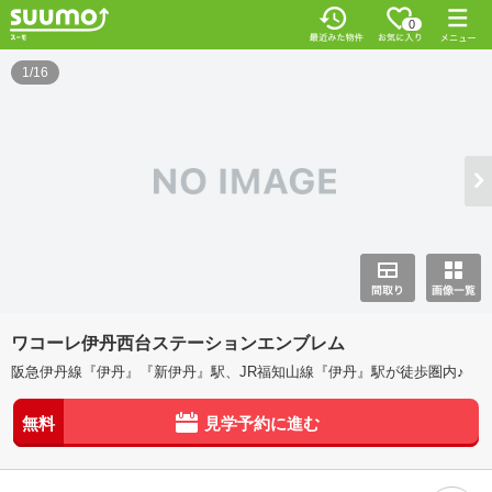
0
1/16
ワコーレ伊丹西台ステーションエンブレム
阪急伊丹線『伊丹』『新伊丹』駅、JR福知山線『伊丹』駅が徒歩圏内♪
無料
見学予約に進む