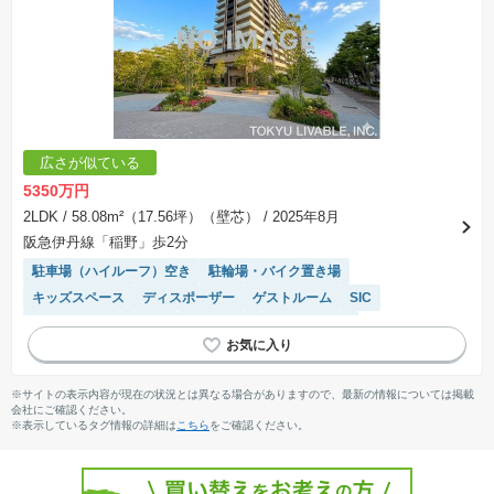
広さが似ている
5350万円
2LDK
/ 58.08m²（17.56坪）（壁芯）
/ 2025年8月
阪急伊丹線「稲野」歩2分
駐車場（ハイルーフ）空き
駐輪場・バイク置き場
キッズスペース
ディスポーザー
ゲストルーム
SIC
自走式駐車場
平坦地
ペット相談
対面キッチン
宅配ボックス
平置駐車場
モニター付きインターホン
食洗機
閑静な住宅地
温水洗浄便座
陽当り良好
エレベーター
※サイトの表示内容が現在の状況とは異なる場合がありますので、最新の情報については掲載
システムキッチン
会社にご確認ください。
※表示しているタグ情報の詳細は
こちら
をご確認ください。