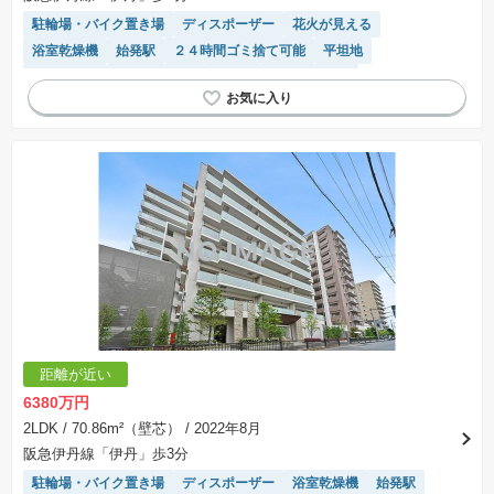
駐輪場・バイク置き場
ディスポーザー
花火が見える
浴室乾燥機
始発駅
２４時間ゴミ捨て可能
平坦地
ペット相談
対面キッチン
床暖房
宅配ボックス
モニター付きインターホン
食洗機
駐車場(普通車)あり
閑静な住宅地
温水洗浄便座
陽当り良好
エレベーター
システムキッチン
距離が近い
6380万円
2LDK
/ 70.86m²（壁芯）
/ 2022年8月
阪急伊丹線「伊丹」歩3分
駐輪場・バイク置き場
ディスポーザー
浴室乾燥機
始発駅