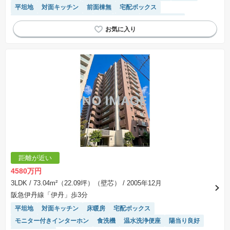
平坦地
対面キッチン
前面棟無
宅配ボックス
モニター付きインターホン
WIC
食洗機
閑静な住宅地
温水洗浄便座
陽当り良好
エレベーター
システムキッチン
距離が近い
4580万円
3LDK
/ 73.04m²（22.09坪）（壁芯）
/ 2005年12月
阪急伊丹線「伊丹」歩3分
平坦地
対面キッチン
床暖房
宅配ボックス
モニター付きインターホン
食洗機
温水洗浄便座
陽当り良好