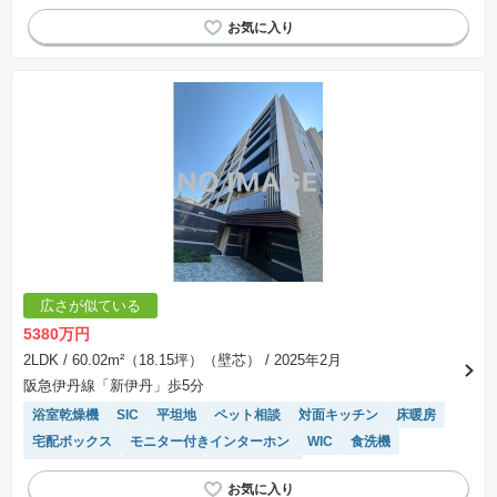
エレベーター
広さが似ている
5380万円
2LDK
/ 60.02m²（18.15坪）（壁芯）
/ 2025年2月
阪急伊丹線「新伊丹」歩5分
浴室乾燥機
SIC
平坦地
ペット相談
対面キッチン
床暖房
宅配ボックス
モニター付きインターホン
WIC
食洗機
温水洗浄便座
陽当り良好
エレベーター