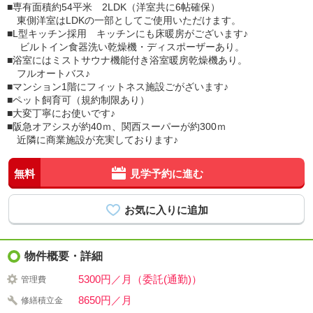
■専有面積約54平米 2LDK（洋室共に6帖確保）
東側洋室はLDKの一部としてご使用いただけます。
■L型キッチン採用 キッチンにも床暖房がございます♪
ビルトイン食器洗い乾燥機・ディスポーザーあり。
■浴室にはミストサウナ機能付き浴室暖房乾燥機あり。
フルオートバス♪
■マンション1階にフィットネス施設ごがざいます♪
■ペット飼育可（規約制限あり）
■大変丁寧にお使いです♪
■阪急オアシスが約40ｍ、関西スーパーが約300ｍ
近隣に商業施設が充実しております♪
無料
見学予約に進む
物件概要・詳細
5300円／月（委託(通勤)）
管理費
8650円／月
修繕積立金