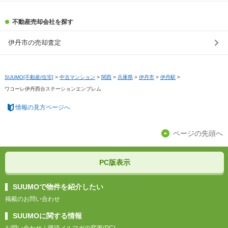
不動産売却会社を探す
伊丹市の売却査定
SUUMO[不動産/住宅]
>
中古マンション
>
関西
>
兵庫県
>
伊丹市
>
伊丹駅
>
ワコーレ伊丹西台ステーションエンブレム
情報の見方ページへ
ページの先頭へ
PC版表示
SUUMOで物件を紹介したい
掲載のお問い合わせ
SUUMOに関する情報