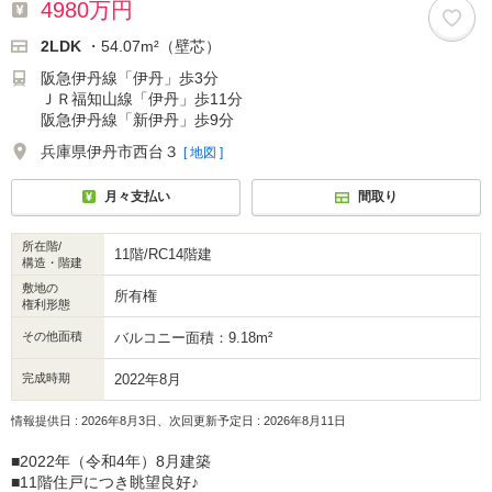
4980万円
2LDK
・54.07m²（壁芯）
阪急伊丹線「伊丹」歩3分
ＪＲ福知山線「伊丹」歩11分
阪急伊丹線「新伊丹」歩9分
兵庫県伊丹市西台３
[ 地図 ]
月々支払い
間取り
所在階/
11階/RC14階建
構造・階建
敷地の
所有権
権利形態
その他面積
バルコニー面積：9.18m²
完成時期
2022年8月
情報提供日 : 2026年8月3日、次回更新予定日 : 2026年8月11日
■2022年（令和4年）8月建築
■11階住戸につき眺望良好♪