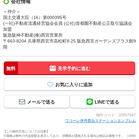
会社情報
＜仲介＞
国土交通大臣（16）第000395号
(一社)不動産流通経営協会会員 (公社)首都圏不動産公正取引協議会
加盟
阪急阪神不動産(株)西宮営業所
〒663-8204 兵庫県西宮市高松町8-25 阪急西宮ガーデンズプラス館9
階
無料
見学予約に進む
メールで送る
LINEで送る
物件コード：20697987
ワコーレ伊丹西台ステーションエンブレム
【この物件広告についての注釈】
※価格は物件の代金総額を表示しており、消費税が課税される場合は税込み価格です。 （1000