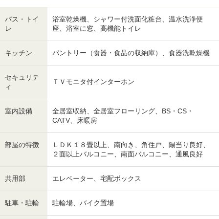
バス・トイ
浴室乾燥機、シャワー付洗面化粧台、温水洗浄便
レ
座、浴室に窓、高機能トイレ
キッチン
パントリー（食器・食品の収納庫）、食器洗乾燥機
セキュリテ
ＴＶモニタ付インターホン
ィ
室内設備
全居室収納、全居室フローリング、BS・CS・
CATV、床暖房
部屋の特徴
ＬＤＫ１８畳以上、南向き、角住戸、陽当り良好、
２面以上バルコニー、南面バルコニー、通風良好
共用部
エレベーター、宅配ボックス
駐車・駐輪
駐輪場、バイク置場