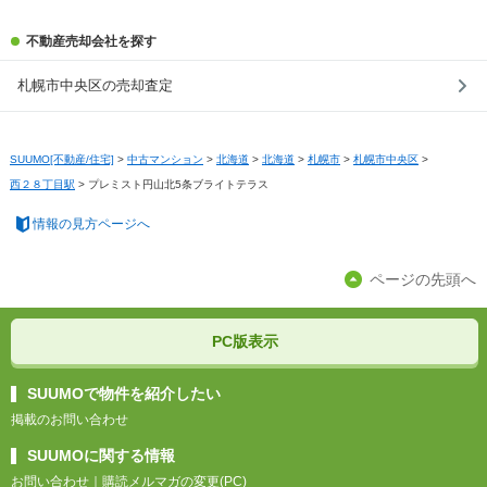
不動産売却会社を探す
札幌市中央区の売却査定
SUUMO[不動産/住宅]
>
中古マンション
>
北海道
>
北海道
>
札幌市
>
札幌市中央区
>
西２８丁目駅
>
プレミスト円山北5条ブライトテラス
情報の見方ページへ
ページの先頭へ
PC版表示
SUUMOで物件を紹介したい
掲載のお問い合わせ
SUUMOに関する情報
お問い合わせ
｜
購読メルマガの変更(PC)