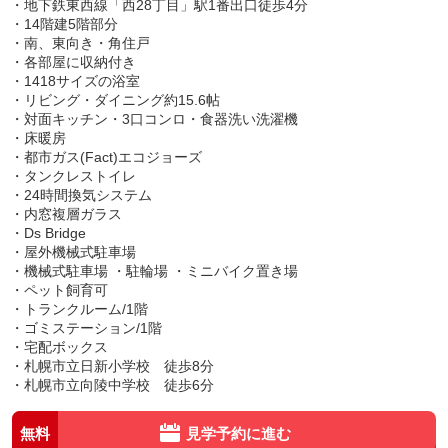
・地下鉄東西線「西28丁目」駅1番出口徒歩4分
・14階建5階部分
・南、東向き・角住戸
・各部屋に収納付き
・1418サイズの浴室
・リビング・ダイニング約15.6帖
・対面キッチン・3口コンロ・食器洗い洗濯機
・床暖房
・都市ガス(Fact)エコジョーズ
・タンクレストイレ
・24時間換気システム
・内窓複層ガラス
・Ds Bridge
・屋外機械式駐車場
・機械式駐車場 ・駐輪場 ・ミニバイク置き場
・ペット飼育可
・トランクルーム/1階
・ゴミステーション/1階
・宅配ボックス
・札幌市立日新小学校 徒歩8分
・札幌市立向陵中学校 徒歩6分
無料
見学予約に進む