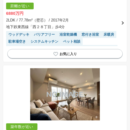
距離が近い
6880万円
2LDK
/ 77.78m²（壁芯）
/ 2017年2月
地下鉄東西線「西２８丁目」歩4分
ウッドデッキ
バリアフリー
浴室乾燥機
窓付き浴室
床暖房
駐車場空き
システムキッチン
ペット相談
駐輪場・バイク置き場
対面キッチン
モニター付きインターホン
エレベーター
平坦地
温水洗浄便座
閑静な住宅地
宅配ボックス
駐車場(普通車)あり
食洗機
陽当り良好
築年数が近い