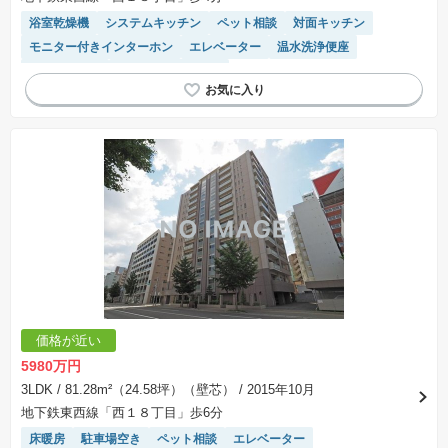
浴室乾燥機
システムキッチン
ペット相談
対面キッチン
モニター付きインターホン
エレベーター
温水洗浄便座
宅配ボックス
駐車場(普通車)あり
価格が近い
5980万円
3LDK
/ 81.28m²（24.58坪）（壁芯）
/ 2015年10月
地下鉄東西線「西１８丁目」歩6分
床暖房
駐車場空き
ペット相談
エレベーター