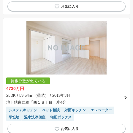
宅配ボックス
駐車場(普通車)あり
徒歩分数が似ている
4730万円
2LDK
/ 59.54m²（壁芯）
/ 2019年3月
地下鉄東西線「西１８丁目」歩4分
システムキッチン
ペット相談
対面キッチン
エレベーター
平坦地
温水洗浄便座
宅配ボックス