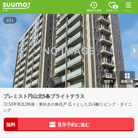
0
1/21
プレミスト円山北5条ブライトテラス
72.53平米2LDK南・東向きの角住戸 広々とした15.6帖リビング・ダイニ
ング
無料
見学予約に進む