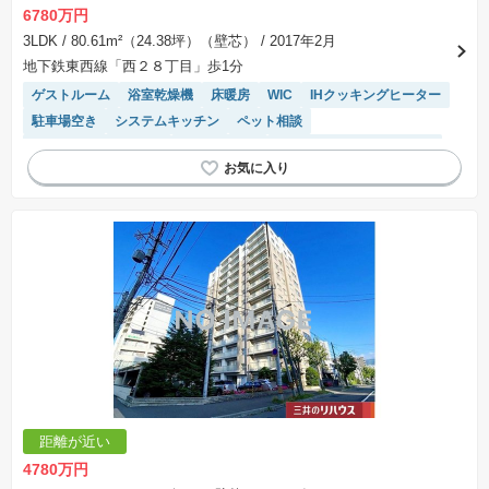
6780万円
3LDK
/ 80.61m²（24.38坪）（壁芯）
/ 2017年2月
地下鉄東西線「西２８丁目」歩1分
ゲストルーム
浴室乾燥機
床暖房
WIC
IHクッキングヒーター
駐車場空き
システムキッチン
ペット相談
駐輪場・バイク置き場
対面キッチン
モニター付きインターホン
エレベーター
温水洗浄便座
宅配ボックス
駐車場(普通車)あり
食洗機
距離が近い
4780万円