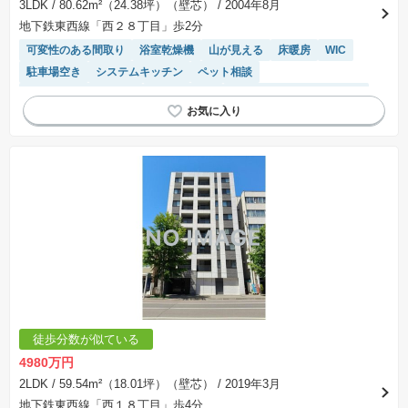
3LDK
/ 80.62m²（24.38坪）（壁芯）
/ 2004年8月
地下鉄東西線「西２８丁目」歩2分
可変性のある間取り
浴室乾燥機
山が見える
床暖房
WIC
駐車場空き
システムキッチン
ペット相談
駐輪場・バイク置き場
対面キッチン
モニター付きインターホン
エレベーター
平坦地
温水洗浄便座
閑静な住宅地
宅配ボックス
駐車場(普通車)あり
陽当り良好
徒歩分数が似ている
4980万円
2LDK
/ 59.54m²（18.01坪）（壁芯）
/ 2019年3月
地下鉄東西線「西１８丁目」歩4分