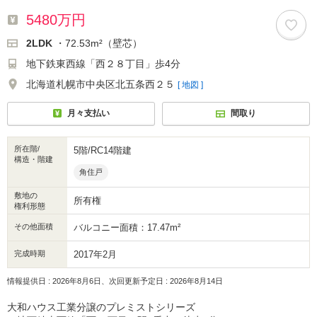
5480万円
2LDK
・72.53m²（壁芯）
地下鉄東西線「西２８丁目」歩4分
北海道札幌市中央区北五条西２５
[ 地図 ]
月々支払い
間取り
所在階/
5階/RC14階建
構造・階建
角住戸
敷地の
所有権
権利形態
その他面積
バルコニー面積：17.47m²
完成時期
2017年2月
情報提供日 : 2026年8月6日、次回更新予定日 : 2026年8月14日
大和ハウス工業分譲のプレミストシリーズ