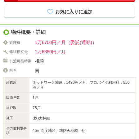
物件概要・詳細
1万6700円／月（委託(通勤)）
管理費
1万6380円／月
修繕積立金
相談
引渡可能時期
南
向き
諸費用
ネットワーク関連：1430円／月、プロバイダ利用料：550
円／月
販売戸数
1戸
総戸数
75戸
施工
(株)大林組
その他制限事
45ｍ高度地区、準防火地域 他
項