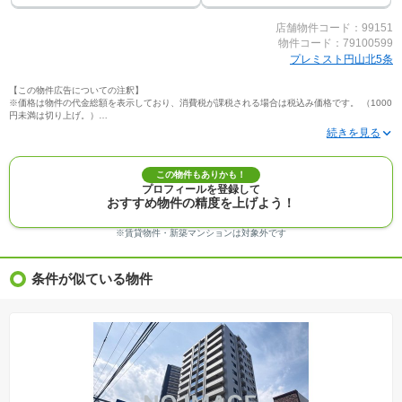
店舗物件コード：99151
物件コード：79100599
プレミスト円山北5条
【この物件広告についての注釈】
※価格は物件の代金総額を表示しており、消費税が課税される場合は税込み価格です。 （1000
円未満は切り上げ。）
※写真に写っている、またはパース（絵）や間取り図に描かれている家具や車などは、特にコ
メントがない場合、販売価格に含まれません。
※敷地権利が定期借地権のものは価格に権利金を含みます。
※建築条件付き土地価格には、建物価格は含まれません。
この物件もありかも！
※物件情報は、原則として情報提供日の２日前に最終確認した情報です。
プロフィールを登録して
※完成予想図はいずれも外構、植栽、外観等実際のものとは多少異なることがあります。
おすすめ物件の精度を上げよう！
※モデルルーム・モデルハウス・展示場・ショールームの画像の場合、今回販売の物件と異な
る場合があります。
※ＣＧ合成の画像の場合、実際とは多少異なる場合があります。
※賃貸物件・新築マンションは対象外です
※物件特徴：販売戸数が複数の物件は、全ての住戸に該当しない項目もあります。
※完成後１年以上を経過した未入居物件が掲載される場合があります。ご了承ください。
※新着：物件情報が「SUUMO」に掲載された日から１週間表示されます。
条件が似ている物件
※価格更新：物件価格が変更された日から１週間表示されます。
※販売予定物件はすべて、販売開始するまで契約または予約の申込みはできません。
※購入の前には物件内容や契約条件についてご自身で十分な確認をしていただくようにお願い
いたします。
※建築条件土地の情報内に掲載されている、建物プラン例は、土地購入者の設計プランの参考
の一例であって、プランの採用可否は任意です。
※土地（建築条件なし）で「建物プラン例」が表記してある時、そのプラン例は特定の建築請
負会社によるもので、当該建築請負会社以外で建てた場合、同様のものが同価格で建てられる
とは限りません。また建築請負会社を特定するものではありません。
※建築条件付き土地とは、その土地に建築する建物の建築請負契約が、一定期間内に成立する