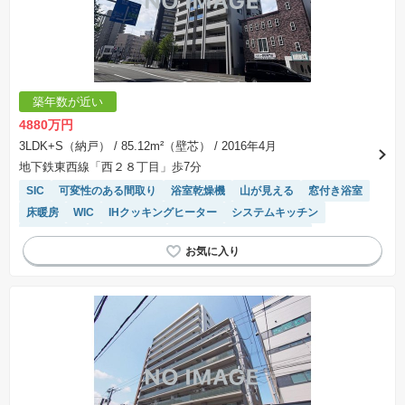
ことを条件として売買される土地のことをいいます。建築請負契約成立に向けて設計プランを
協議するため、土地購入者が自己の希望する建物の設計協議をするために必要な相当の期間の
交渉期間が設定され、その期間内で希望を満たすプランが実現できたかどうかにより結論を出
します。なお、この期間は概ね3ヶ月程度とされています。納得のいくプランが出来ず、建築請
負契約が成立しない場合、土地売買契約は白紙に戻り、土地契約にかかった代金（土地代金、
手付金など）は名目のいかんに関わらず、全て返却されます。
※課税対象物件の「価格」や「費用等」は消費税込みの「総額表示」で統一しています。
※「本体価格」とは、課税対象物件においては「消費税を除いた建物価格」と「土地価格」の
築年数が近い
合計額を指します。
※課税対象物件は消費税込みの総額表示のため、不動産広告の販売価格には本体価格の金額は
4880万円
表示されておりません。
※取引にかかる費用：物件の契約手続き、決済、引き渡し時にかかる費用を表示しています。
3LDK+S（納戸）
/ 85.12m²（壁芯）
/ 2016年4月
不動産会社によって表記有無が異なるため、ご自身で十分な確認をしていただくようにお願い
地下鉄東西線「西２８丁目」歩7分
いたします。
※掲載の省エネ性能ラベル内の物件・住棟・号室名称については最新のものに変更されている
SIC
可変性のある間取り
浴室乾燥機
山が見える
窓付き浴室
場合があります。
床暖房
WIC
IHクッキングヒーター
システムキッチン
ペット相談
対面キッチン
モニター付きインターホン
エレベーター
温水洗浄便座
宅配ボックス
食洗機
陽当り良好