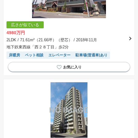
広さが似ている
4980万円
2LDK
/ 71.61m²（21.66坪）（壁芯）
/ 2018年11月
地下鉄東西線「西２８丁目」歩2分
床暖房
ペット相談
エレベーター
駐車場(普通車)あり