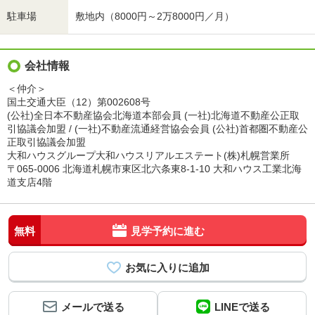
駐車場
敷地内（8000円～2万8000円／月）
会社情報
＜仲介＞
国土交通大臣（12）第002608号
(公社)全日本不動産協会北海道本部会員 (一社)北海道不動産公正取
引協議会加盟 / (一社)不動産流通経営協会会員 (公社)首都圏不動産公
正取引協議会加盟
大和ハウスグループ大和ハウスリアルエステート(株)札幌営業所
〒065-0006 北海道札幌市東区北六条東8-1-10 大和ハウス工業北海
道支店4階
無料
見学予約に進む
メールで送る
LINEで送る