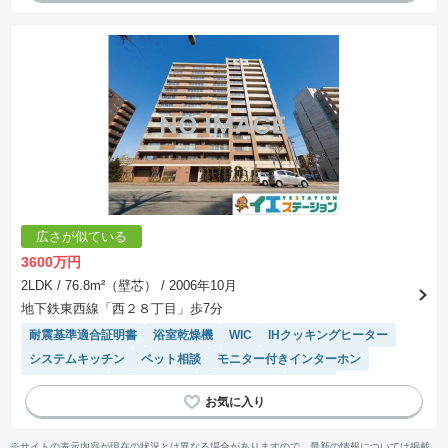
広さが似ている
3600万円
2LDK
/ 76.8m²（壁芯）
/ 2006年10月
地下鉄東西線「西２８丁目」歩7分
耐震基準適合証明書
浴室乾燥機
WIC
IHクッキングヒーター
システムキッチン
ペット相談
モニター付きインターホン
エレベーター
温水洗浄便座
宅配ボックス
食洗機
※サイトの表示内容が現在の状況とは異なる場合がありますので、最新の情報については掲載