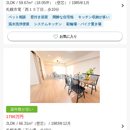
2LDK
/ 59.67m²（18.05坪）（壁芯）
/ 1985年1月
札幌市電「西１５丁目」歩10分
ペット相談
窓付き浴室
閑静な住宅地
キッチン収納が多い
温水洗浄便座
システムキッチン
駐輪場・バイク置き場
浴室乾燥機
平坦地
食洗機
リフォーム済み物件
駐車場(普通車)あり
エレベーター
築年数が近い
1790万円
2LDK
/ 66.31m²（壁芯）
/ 1983年12月