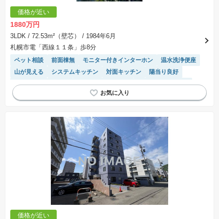
価格が近い
1880万円
3LDK
/ 72.53m²（壁芯）
/ 1984年6月
札幌市電「西線１１条」歩8分
ペット相談
前面棟無
モニター付きインターホン
温水洗浄便座
山が見える
システムキッチン
対面キッチン
陽当り良好
浴室乾燥機
平坦地
リフォーム済み物件
駐車場(普通車)あり
エレベーター
価格が近い