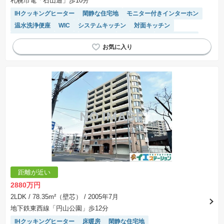
札幌市電「石山通」歩10分
IHクッキングヒーター
閑静な住宅地
モニター付きインターホン
温水洗浄便座
WIC
システムキッチン
対面キッチン
駐輪場・バイク置き場
陽当り良好
浴室乾燥機
宅配ボックス
リフォーム済み物件
エレベーター
距離が近い
2880万円
2LDK
/ 78.35m²（壁芯）
/ 2005年7月
地下鉄東西線「円山公園」歩12分
IHクッキングヒーター
床暖房
閑静な住宅地