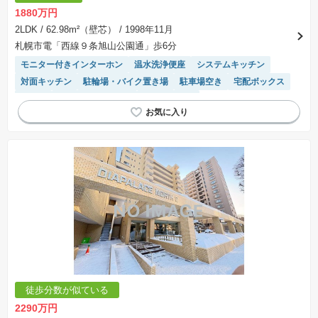
1880万円
2LDK
/ 62.98m²（壁芯）
/ 1998年11月
札幌市電「西線９条旭山公園通」歩6分
モニター付きインターホン
温水洗浄便座
システムキッチン
対面キッチン
駐輪場・バイク置き場
駐車場空き
宅配ボックス
平坦地
駐車場(普通車)あり
エレベーター
徒歩分数が似ている
2290万円