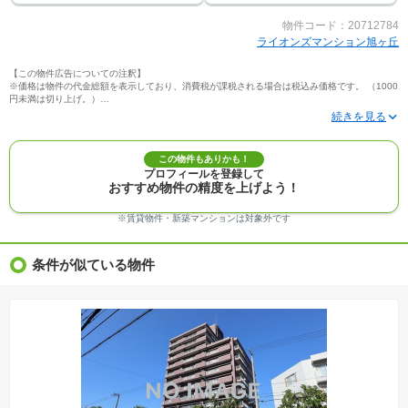
物件コード：20712784
ライオンズマンション旭ヶ丘
【この物件広告についての注釈】
※価格は物件の代金総額を表示しており、消費税が課税される場合は税込み価格です。 （1000
円未満は切り上げ。）
※写真に写っている、またはパース（絵）や間取り図に描かれている家具や車などは、特にコ
メントがない場合、販売価格に含まれません。
※敷地権利が定期借地権のものは価格に権利金を含みます。
※建築条件付き土地価格には、建物価格は含まれません。
この物件もありかも！
※物件情報は、原則として情報提供日の２日前に最終確認した情報です。
プロフィールを登録して
※完成予想図はいずれも外構、植栽、外観等実際のものとは多少異なることがあります。
おすすめ物件の精度を上げよう！
※モデルルーム・モデルハウス・展示場・ショールームの画像の場合、今回販売の物件と異な
る場合があります。
※ＣＧ合成の画像の場合、実際とは多少異なる場合があります。
※賃貸物件・新築マンションは対象外です
※物件特徴：販売戸数が複数の物件は、全ての住戸に該当しない項目もあります。
※完成後１年以上を経過した未入居物件が掲載される場合があります。ご了承ください。
※新着：物件情報が「SUUMO」に掲載された日から１週間表示されます。
条件が似ている物件
※価格更新：物件価格が変更された日から１週間表示されます。
※販売予定物件はすべて、販売開始するまで契約または予約の申込みはできません。
※購入の前には物件内容や契約条件についてご自身で十分な確認をしていただくようにお願い
いたします。
※建築条件土地の情報内に掲載されている、建物プラン例は、土地購入者の設計プランの参考
の一例であって、プランの採用可否は任意です。
※土地（建築条件なし）で「建物プラン例」が表記してある時、そのプラン例は特定の建築請
負会社によるもので、当該建築請負会社以外で建てた場合、同様のものが同価格で建てられる
とは限りません。また建築請負会社を特定するものではありません。
※建築条件付き土地とは、その土地に建築する建物の建築請負契約が、一定期間内に成立する
ことを条件として売買される土地のことをいいます。建築請負契約成立に向けて設計プランを
協議するため、土地購入者が自己の希望する建物の設計協議をするために必要な相当の期間の