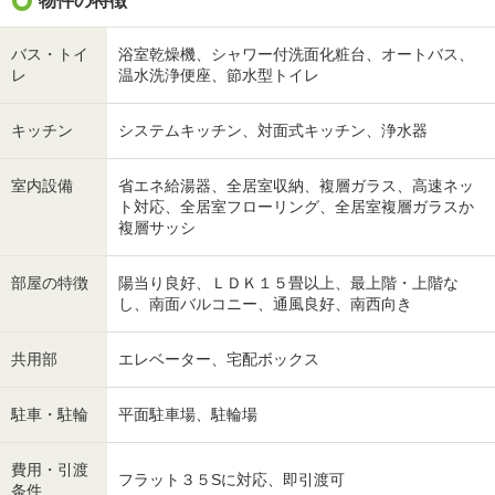
物件の特徴
バス・トイ
浴室乾燥機、シャワー付洗面化粧台、オートバス、
レ
温水洗浄便座、節水型トイレ
キッチン
システムキッチン、対面式キッチン、浄水器
室内設備
省エネ給湯器、全居室収納、複層ガラス、高速ネッ
ト対応、全居室フローリング、全居室複層ガラスか
複層サッシ
部屋の特徴
陽当り良好、ＬＤＫ１５畳以上、最上階・上階な
し、南面バルコニー、通風良好、南西向き
共用部
エレベーター、宅配ボックス
駐車・駐輪
平面駐車場、駐輪場
費用・引渡
フラット３５Sに対応、即引渡可
条件