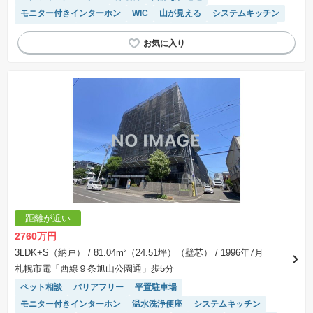
モニター付きインターホン
WIC
山が見える
システムキッチン
対面キッチン
駐輪場・バイク置き場
陽当り良好
浴室乾燥機
宅配ボックス
食洗機
エレベーター
距離が近い
2760万円
3LDK+S（納戸）
/ 81.04m²（24.51坪）（壁芯）
/ 1996年7月
札幌市電「西線９条旭山公園通」歩5分
ペット相談
バリアフリー
平置駐車場
モニター付きインターホン
温水洗浄便座
システムキッチン