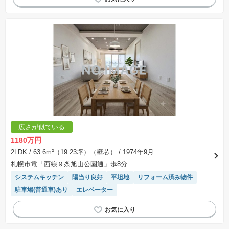
駐車場(普通車)あり
エレベーター
広さが似ている
1180万円
2LDK
/ 63.6m²（19.23坪）（壁芯）
/ 1974年9月
札幌市電「西線９条旭山公園通」歩8分
システムキッチン
陽当り良好
平坦地
リフォーム済み物件
駐車場(普通車)あり
エレベーター