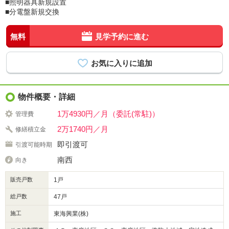
■照明器具新規設置
■分電盤新規交換
無料
見学予約に進む
物件概要・詳細
1万4930円／月（委託(常駐)）
管理費
2万1740円／月
修繕積立金
即引渡可
引渡可能時期
南西
向き
販売戸数
1戸
総戸数
47戸
施工
東海興業(株)