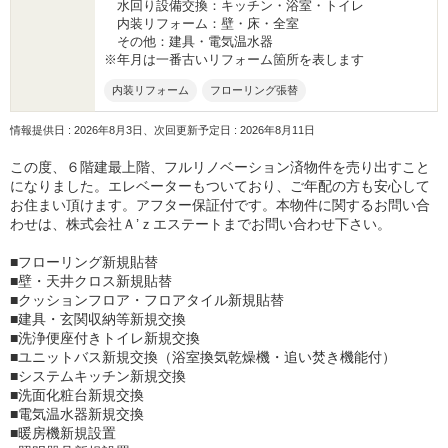
水回り設備交換：キッチン・浴室・トイレ
内装リフォーム：壁・床・全室
その他：建具・電気温水器
※年月は一番古いリフォーム箇所を表します
内装リフォーム
フローリング張替
情報提供日 : 2026年8月3日、次回更新予定日 : 2026年8月11日
この度、６階建最上階、フルリノベーション済物件を売り出すこと
になりました。エレベーターもついており、ご年配の方も安心して
お住まい頂けます。アフター保証付です。本物件に関するお問い合
わせは、株式会社Ａ’ｚエステートまでお問い合わせ下さい。
■フローリング新規貼替
■壁・天井クロス新規貼替
■クッションフロア・フロアタイル新規貼替
■建具・玄関収納等新規交換
■洗浄便座付きトイレ新規交換
■ユニットバス新規交換（浴室換気乾燥機・追い焚き機能付）
■システムキッチン新規交換
■洗面化粧台新規交換
■電気温水器新規交換
■暖房機新規設置