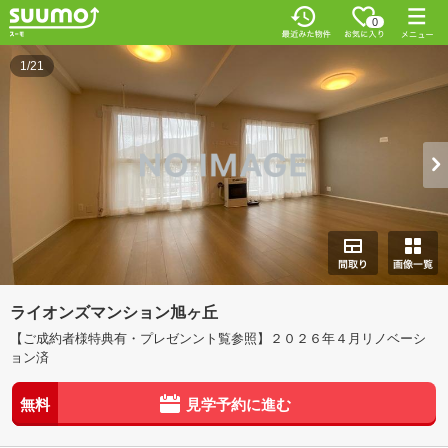
0
1/21
ライオンズマンション旭ヶ丘
【ご成約者様特典有・プレゼンント覧参照】２０２６年４月リノベーシ
ョン済
無料
見学予約に進む