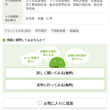
その他制限事
４５ｍ高度地区、３３ｍ高度地区、準防火地域、宅地造成
項
等工事規制区域、集合型誘導区域、景観計画区域、居住系
市街地
その他概要・
担当者：佐藤 仁美
特記事項
フラット３５Sに対応
即引渡可
平面駐車場
駐輪場
気軽に質問してみませんか？
詳しく聞いてみる(無料)
見学に行ってみる(無料)