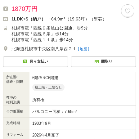
1870万円
1LDK+S（納戸）
・64.9m²（19.63坪）（壁芯）
札幌市電「西線９条旭山公園通」歩9分
札幌市電「西線６条」歩14分
札幌市電「西線１１条」歩14分
北海道札幌市中央区南八条西２１
[ 地図 ]
月々支払い
間取り
所在階/
6階/SRC6階建
構造・階建
最上階・上階なし
敷地の
所有権
権利形態
その他面積
バルコニー面積：7.68m²
完成時期
1983年9月
リフォーム
2026年4月完了