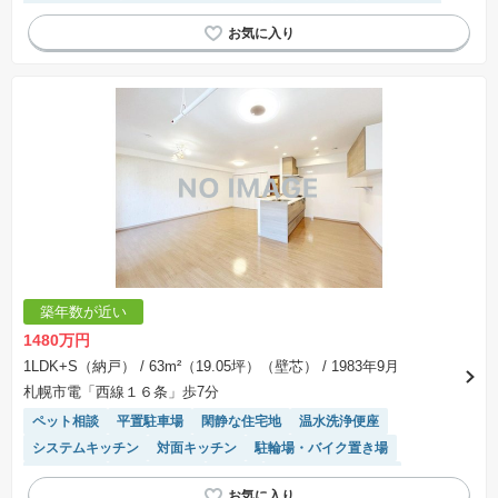
対面キッチン
駐輪場・バイク置き場
陽当り良好
浴室乾燥機
宅配ボックス
駐車場(普通車)あり
エレベーター
築年数が近い
1480万円
1LDK+S（納戸）
/ 63m²（19.05坪）（壁芯）
/ 1983年9月
札幌市電「西線１６条」歩7分
ペット相談
平置駐車場
閑静な住宅地
温水洗浄便座
システムキッチン
対面キッチン
駐輪場・バイク置き場
陽当り良好
宅配ボックス
平坦地
リフォーム済み物件