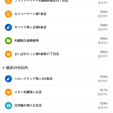
ファミリーマート札幌南8条西18丁目店
徒歩3分
334m
セイコーマート南7条店
徒歩5分
338m
サツドラ旭ヶ丘南8条店
徒歩5分
368m
札幌南九条郵便局
徒歩5分
390m
まいばすけっと南9条西17丁目店
徒歩5分
徒歩10分以内
434m
ツルハドラッグ旭ヶ丘8条店
徒歩6分
517m
イオン札幌旭ヶ丘店
徒歩7分
529m
北洋銀行旭ケ丘支店
徒歩7分