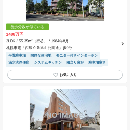
交渉期間が設定され、その期間内で希望を満たすプランが実現できたかどうかにより結論を出
します。なお、この期間は概ね3ヶ月程度とされています。納得のいくプランが出来ず、建築請
負契約が成立しない場合、土地売買契約は白紙に戻り、土地契約にかかった代金（土地代金、
手付金など）は名目のいかんに関わらず、全て返却されます。
※課税対象物件の「価格」や「費用等」は消費税込みの「総額表示」で統一しています。
※「本体価格」とは、課税対象物件においては「消費税を除いた建物価格」と「土地価格」の
徒歩分数が似ている
合計額を指します。
※課税対象物件は消費税込みの総額表示のため、不動産広告の販売価格には本体価格の金額は
1498万円
表示されておりません。
※取引にかかる費用：物件の契約手続き、決済、引き渡し時にかかる費用を表示しています。
2LDK
/ 55.35m²（壁芯）
/ 1984年8月
不動産会社によって表記有無が異なるため、ご自身で十分な確認をしていただくようにお願い
札幌市電「西線９条旭山公園通」歩9分
いたします。
※掲載の省エネ性能ラベル内の物件・住棟・号室名称については最新のものに変更されている
平置駐車場
閑静な住宅地
モニター付きインターホン
場合があります。
温水洗浄便座
システムキッチン
陽当り良好
駐車場空き
リフォーム済み物件
駐車場(普通車)あり
エレベーター