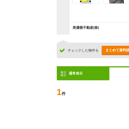
美濃善不動産(株)
まとめて資料
チェックした物件を
通常表示
1
件