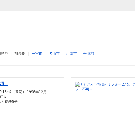
羽島郡
|
加茂郡
|
一宮市
|
犬山市
|
江南市
|
丹羽郡
大垣
0.15m
2
（登記） 1996年12月
町３
垣 徒歩8分