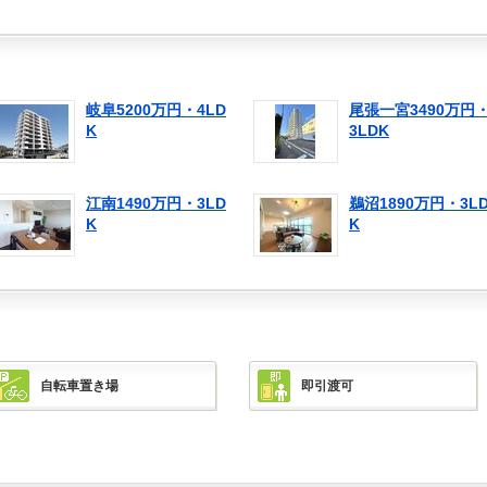
岐阜5200万円・4LD
尾張一宮3490万円
K
3LDK
江南1490万円・3LD
鵜沼1890万円・3L
K
K
自転車置き場
即引渡可