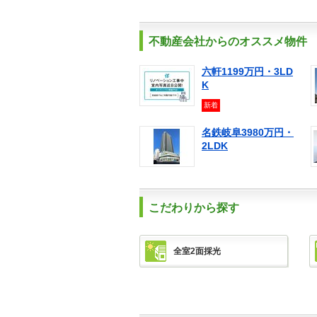
不動産会社からのオススメ物件
六軒1199万円・3LD
K
新着
名鉄岐阜3980万円・
2LDK
こだわりから探す
全室2面採光