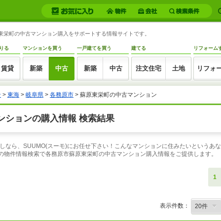
蘇原東栄町の中古マンション購入をサポートする情報サイトです。
りる
マンションを買う
一戸建てを買う
建てる
リフォーム
賃貸
新築
中古
新築
中古
注文住宅
土地
リフォ
ン
>
東海
>
岐阜県
>
各務原市
> 蘇原東栄町の中古マンション
ンションの購入情報 検索結果
しなら、SUUMO(スーモ)にお任せ下さい！こんなマンションに住みたいというあ
口の物件情報検索で各務原市蘇原東栄町の中古マンション購入情報をご提供します。
1
表示件数：