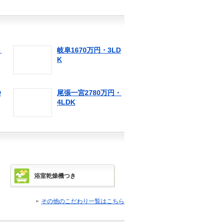
・
岐阜1670万円・3LD
K
D
尾張一宮2780万円・
4LDK
浴室乾燥機つき
その他のこだわり一覧はこちら