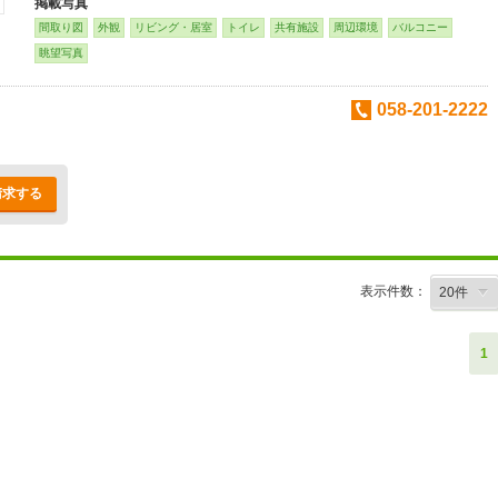
掲載写真
間取り図
外観
リビング・居室
トイレ
共有施設
周辺環境
バルコニー
眺望写真
058-201-2222
請求する
表示件数：
1