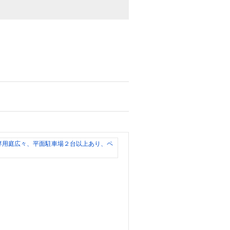
ナ
ビ
ハ
イ
ツ
羽
島
○
リ