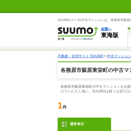
SUUMO(スーモ)中古マンションは、各務原市
全国へ
借
東海版
不動産・住宅サイト SUUMO
>
中古マンショ
各務原市蘇原東栄町の中古マ
各務原市蘇原東栄町の中古マンションをお探
けていただく為に、SUUMOは様々な切り
1
件
通常表示