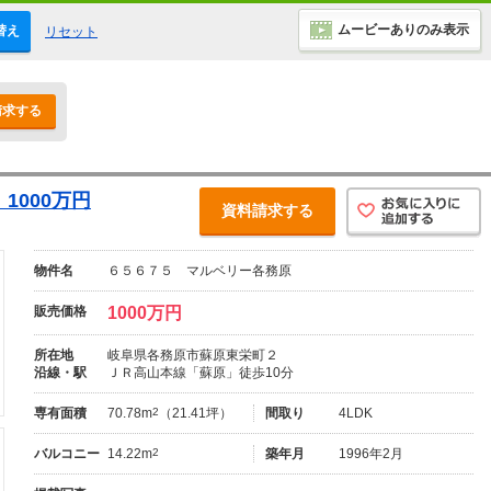
ムービーありのみ表示
替え
リセット
請求する
1000万円
資料請求する
物件名
６５６７５ マルベリー各務原
販売価格
1000万円
所在地
岐阜県各務原市蘇原東栄町２
沿線・駅
ＪＲ高山本線「蘇原」徒歩10分
専有面積
70.78m
2
（21.41坪）
間取り
4LDK
バルコニー
14.22m
2
築年月
1996年2月