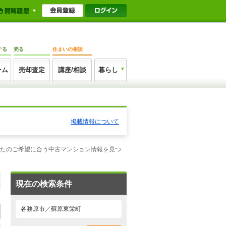
する
売る
住まいの相談
ーム
売却査定
講座/相談
暮らし
掲載情報について
なたのご希望に合う中古マンション情報を見つ
現在の検索条件
各務原市／蘇原東栄町