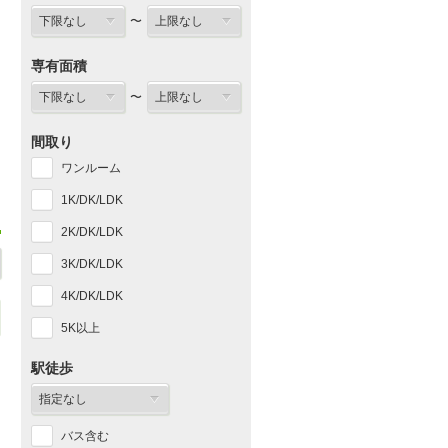
〜
専有面積
〜
間取り
ワンルーム
1K/DK/LDK
2K/DK/LDK
3K/DK/LDK
4K/DK/LDK
5K以上
駅徒歩
バス含む