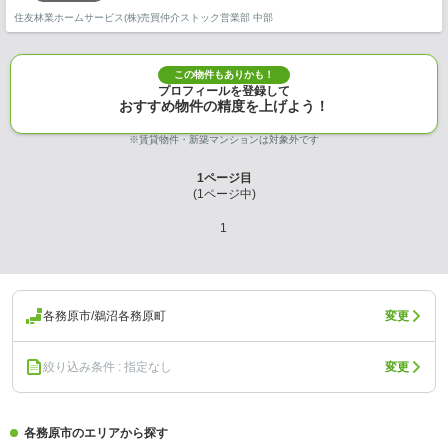
住友林業ホームサービス(株)売買仲介ストック営業部 中部
この物件もありかも！
プロフィールを登録して
おすすめ物件の精度を上げよう！
※賃貸物件・新築マンションは対象外です
1
ページ目
(
1
ページ中)
1
各務原市/鵜沼各務原町
変更
絞り込み条件 : 指定なし
変更
各務原市のエリアから探す