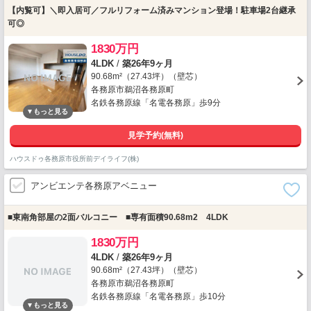
【内覧可】＼即入居可／フルリフォーム済みマンション登場！駐車場2台継承
可◎
1830万円
4LDK
/
築26年9ヶ月
90.68m²（27.43坪）（壁芯）
各務原市鵜沼各務原町
名鉄各務原線「名電各務原」歩9分
見学予約(無料)
ハウスドゥ各務原市役所前デイライフ(株)
アンビエンテ各務原アベニュー
■東南角部屋の2面バルコニー ■専有面積90.68m2 4LDK
1830万円
4LDK
/
築26年9ヶ月
90.68m²（27.43坪）（壁芯）
各務原市鵜沼各務原町
名鉄各務原線「名電各務原」歩10分