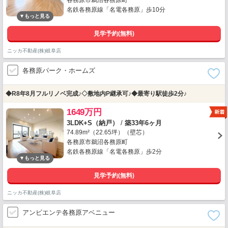
各務原市鵜沼各務原町
名鉄各務原線「名電各務原」歩10分
見学予約(無料)
ニッカ不動産(株)岐阜店
各務原パーク・ホームズ
◆R8年8月フルリノベ完成♪◇敷地内P継承可♪◆最寄り駅徒歩2分♪
1649万円
3LDK+S（納戸）
/
築33年6ヶ月
74.89m²（22.65坪）（壁芯）
各務原市鵜沼各務原町
名鉄各務原線「名電各務原」歩2分
見学予約(無料)
ニッカ不動産(株)岐阜店
アンビエンテ各務原アベニュー