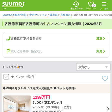
0
SUUMO[不動産/住宅]
>
中古マンション
>
岐阜県
>
各務原市
>
鵜沼各務原町の中古マンション情
各務原市鵜沼各務原町の中古マンション購入情報｜2026年8月
各務原市/鵜沼各務原町
変更
絞り込み条件 : 指定なし
変更
(
1
～
4
件目/
4
件)
ナビシティ鵜沼Ⅱ
◆R8年4月フルリノベ完成♪◇角住戸♪◆ペット可物件♪
1199万円
3LDK
/
築31年1ヶ月
70.72m²（21.39坪）（壁芯）