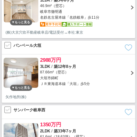
1LDK
/
築3年8ヶ月
46.9m²（壁芯）
岐阜市徹明通
名鉄名古屋本線「名鉄岐阜」歩11分
(株)大京穴吹不動産岐阜店/電話受付→本社:東京
バンベール大垣
2988万円
3LDK
/
築12年8ヶ月
87.66m²（壁芯）
大垣市錦町
ＪＲ東海道本線「大垣」歩5分
矢作地所(株)
サンパーク岐阜西
1350万円
2LDK
/
築33年7ヶ月
61.6m²（18.63坪）（壁芯）