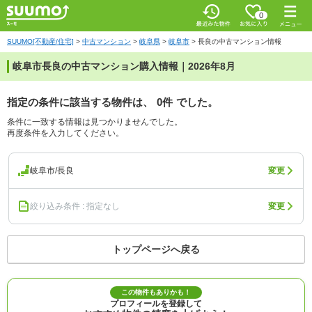
0
SUUMO[不動産/住宅]
>
中古マンション
>
岐阜県
>
岐阜市
>
長良の中古マンション情報
岐阜市長良の中古マンション購入情報｜2026年8月
指定の条件に該当する物件は、
0件
でした。
条件に一致する情報は見つかりませんでした。
再度条件を入力してください。
岐阜市/長良
変更
絞り込み条件 : 指定なし
変更
トップページへ戻る
この物件もありかも！
プロフィールを登録して