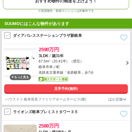
おすすめ物件の精度を上げよう！
※賃貸物件・新築マンションは対象外です
SUUMOにはこんな物件があります
ダイアパレスステーションプラザ新岐阜
2590万円
3LDK
/
築31年
67.5m²（20.41坪）（壁芯）
岐阜市幸ノ町
名鉄名古屋本線「名鉄岐阜」歩7分
見学予約(無料)
ハウスドゥ 岐阜長良ファミリアホームサービス(株)
ライオンズ岐阜プレミストタワー３５
2580万円