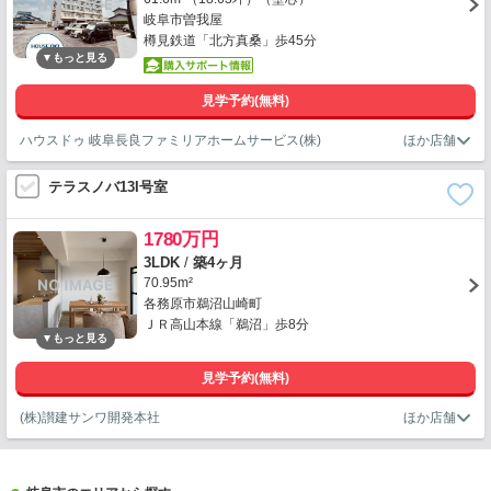
岐阜市曽我屋
樽見鉄道「北方真桑」歩45分
見学予約(無料)
ハウスドゥ 岐阜長良ファミリアホームサービス(株)
テラスノバ13I号室
1780万円
3LDK
/
築4ヶ月
70.95m²
各務原市鵜沼山崎町
ＪＲ高山本線「鵜沼」歩8分
見学予約(無料)
(株)讃建サンワ開発本社