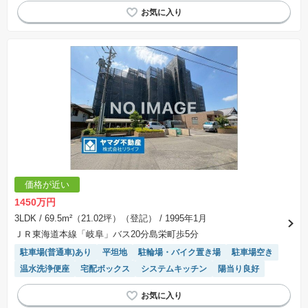
価格が近い
1450万円
3LDK
/ 69.5m²（21.02坪）（登記）
/ 1995年1月
ＪＲ東海道本線「岐阜」バス20分島栄町歩5分
駐車場(普通車)あり
平坦地
駐輪場・バイク置き場
駐車場空き
温水洗浄便座
宅配ボックス
システムキッチン
陽当り良好