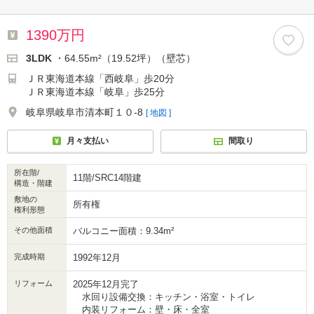
1390万円
3LDK
・64.55m²（19.52坪）（壁芯）
ＪＲ東海道本線「西岐阜」歩20分
ＪＲ東海道本線「岐阜」歩25分
岐阜県岐阜市清本町１０-8
[ 地図 ]
月々支払い
間取り
所在階/
11階/SRC14階建
構造・階建
敷地の
所有権
権利形態
その他面積
バルコニー面積：9.34m²
完成時期
1992年12月
リフォーム
2025年12月完了
水回り設備交換：キッチン・浴室・トイレ
内装リフォーム：壁・床・全室