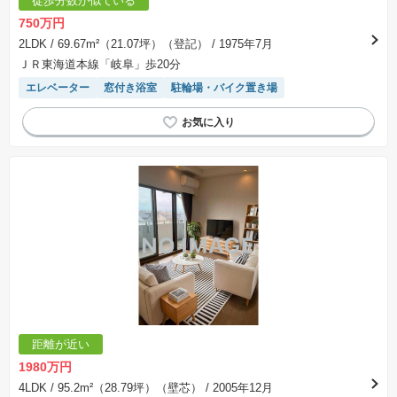
徒歩分数が似ている
750万円
2LDK
/ 69.67m²（21.07坪）（登記）
/ 1975年7月
ＪＲ東海道本線「岐阜」歩20分
エレベーター
窓付き浴室
駐輪場・バイク置き場
距離が近い
1980万円
4LDK
/ 95.2m²（28.79坪）（壁芯）
/ 2005年12月