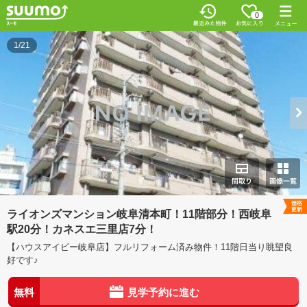
0
1/21
ライオンズマンション岐阜清本町！11階部分！西岐阜
駅20分！カネスエ三里店7分！
【ハウスアイビー岐阜店】フルリフォーム済み物件！11階日当り眺望良
好です♪
無料
見学予約に進む