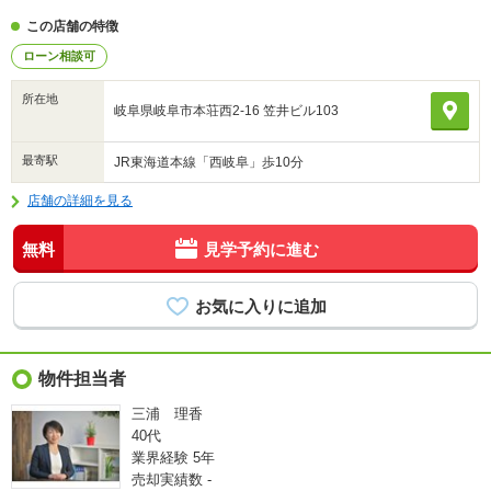
この店舗の特徴
ローン相談可
所在地
岐阜県岐阜市本荘西2-16 笠井ビル103
最寄駅
JR東海道本線「西岐阜」歩10分
店舗の詳細を見る
無料
見学予約に進む
物件担当者
三浦 理香
40代
業界経験
5年
売却実績数
-