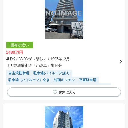
価格が近い
1480万円
4LDK
/ 88.03m²（壁芯）
/ 1997年12月
ＪＲ東海道本線「西岐阜」歩16分
自走式駐車場
駐車場(ハイルーフ)あり
駐車場（ハイルーフ）空き
対面キッチン
平置駐車場
エレベーター
モニター付きインターホン
駐車場(普通車)あり
食洗機
駐輪場・バイク置き場
駐車場空き
温水洗浄便座
システムキッチン
陽当り良好