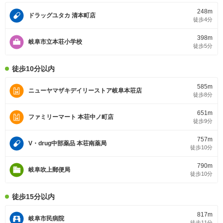
248m
ドラッグユタカ 清本町店
徒歩4分
398m
岐阜市立本荘小学校
徒歩5分
徒歩10分以内
585m
ニューヤマザキデイリーストア岐阜本荘店
徒歩8分
651m
ファミリーマート 本荘中ノ町店
徒歩9分
757m
V・drug中部薬品 本荘南薬局
徒歩10分
790m
岐阜吹上郵便局
徒歩10分
徒歩15分以内
817m
岐阜市民病院
徒歩11分