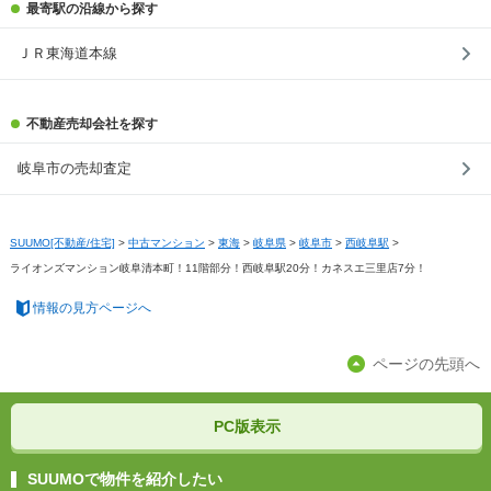
最寄駅の沿線から探す
ＪＲ東海道本線
不動産売却会社を探す
岐阜市の売却査定
SUUMO[不動産/住宅]
>
中古マンション
>
東海
>
岐阜県
>
岐阜市
>
西岐阜駅
>
ライオンズマンション岐阜清本町！11階部分！西岐阜駅20分！カネスエ三里店7分！
情報の見方ページへ
ページの先頭へ
PC版表示
SUUMOで物件を紹介したい