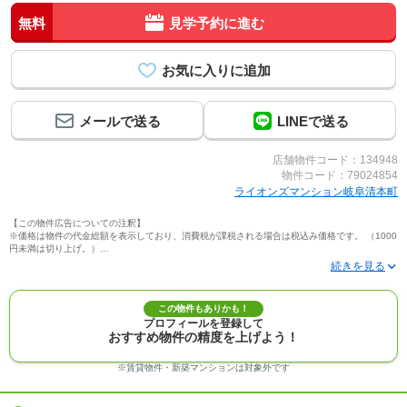
無料
見学予約に進む
メールで送る
LINEで送る
店舗物件コード：134948
物件コード：79024854
ライオンズマンション岐阜清本町
【この物件広告についての注釈】
※価格は物件の代金総額を表示しており、消費税が課税される場合は税込み価格です。 （1000
円未満は切り上げ。）
※写真に写っている、またはパース（絵）や間取り図に描かれている家具や車などは、特にコ
メントがない場合、販売価格に含まれません。
※敷地権利が定期借地権のものは価格に権利金を含みます。
※建築条件付き土地価格には、建物価格は含まれません。
この物件もありかも！
※物件情報は、原則として情報提供日の２日前に最終確認した情報です。
プロフィールを登録して
※完成予想図はいずれも外構、植栽、外観等実際のものとは多少異なることがあります。
おすすめ物件の精度を上げよう！
※モデルルーム・モデルハウス・展示場・ショールームの画像の場合、今回販売の物件と異な
る場合があります。
※ＣＧ合成の画像の場合、実際とは多少異なる場合があります。
※賃貸物件・新築マンションは対象外です
※物件特徴：販売戸数が複数の物件は、全ての住戸に該当しない項目もあります。
※完成後１年以上を経過した未入居物件が掲載される場合があります。ご了承ください。
※新着：物件情報が「SUUMO」に掲載された日から１週間表示されます。