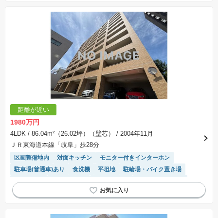
距離が近い
1980万円
4LDK
/ 86.04m²（26.02坪）（壁芯）
/ 2004年11月
ＪＲ東海道本線「岐阜」歩28分
区画整備地内
対面キッチン
モニター付きインターホン
駐車場(普通車)あり
食洗機
平坦地
駐輪場・バイク置き場
ペット相談
温水洗浄便座
宅配ボックス
システムキッチン
陽当り良好