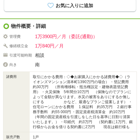
物件概要・詳細
1万3900円／月（委託(通勤)）
管理費
1万840円／月
修繕積立金
相談
引渡可能時期
南
向き
諸費用
取引にかかる費用：◇◆お家購入にかかる諸費用◆◇（ラ
イオンズマンション清本町1390万円の場合） ・登記費用
約30万円 （所有権移転・抵当権設定・建物表題登記費
用） ・火災保険 5年間分10万円 （保険なのでプランに
よって金額が異なります。水災の被害をありにするか無し
にする かなど、最適なプランご提案します） ・
住宅ローンにかかる費用 1.保証料 約35万円 2.銀行事
務手数料 約55 000円 ・固定資産税清算金 約10万円
（年間の固定資産税を引渡しをした日を基準に日割り清算
いたします。） ・印紙代 約3万円 （契約書に1万円、銀
行様からお金を借りる契約書に2万円 現在は銀行様も
販売戸数
1戸