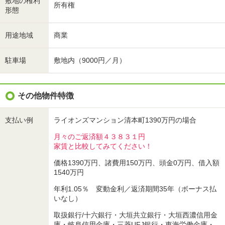
敷地の権利
所有権
形態
用途地域
商業
駐車場
敷地内（9000円／月）
その他物件特徴
支払い例
ライオンズマンション清本町1390万円の場合
月々のご返済額４３８３１円
家賃と比較してみてください！
価格1390万円、諸費用150万円、頭金0万円、借入額
1540万円
年利1.05％ 変動金利／返済期間35年（ボーナス払
いなし）
取扱銀行/十六銀行・大垣共立銀行・大垣西濃信用金
庫・岐阜信用金庫・三菱UFJ銀行・東海労働金庫・