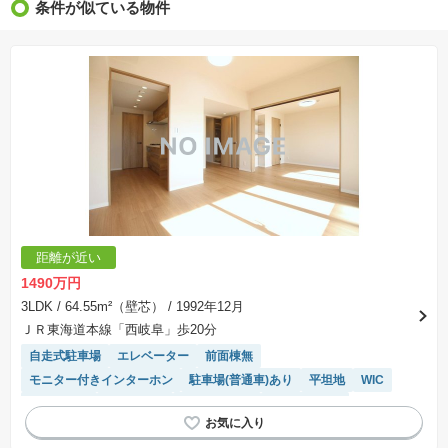
条件が似ている物件
※価格更新：物件価格が変更された日から１週間表示されます。
※販売予定物件はすべて、販売開始するまで契約または予約の申込みはできません。
※購入の前には物件内容や契約条件についてご自身で十分な確認をしていただくようにお願い
いたします。
※建築条件土地の情報内に掲載されている、建物プラン例は、土地購入者の設計プランの参考
の一例であって、プランの採用可否は任意です。
※土地（建築条件なし）で「建物プラン例」が表記してある時、そのプラン例は特定の建築請
負会社によるもので、当該建築請負会社以外で建てた場合、同様のものが同価格で建てられる
とは限りません。また建築請負会社を特定するものではありません。
※建築条件付き土地とは、その土地に建築する建物の建築請負契約が、一定期間内に成立する
ことを条件として売買される土地のことをいいます。建築請負契約成立に向けて設計プランを
協議するため、土地購入者が自己の希望する建物の設計協議をするために必要な相当の期間の
交渉期間が設定され、その期間内で希望を満たすプランが実現できたかどうかにより結論を出
します。なお、この期間は概ね3ヶ月程度とされています。納得のいくプランが出来ず、建築請
負契約が成立しない場合、土地売買契約は白紙に戻り、土地契約にかかった代金（土地代金、
手付金など）は名目のいかんに関わらず、全て返却されます。
※課税対象物件の「価格」や「費用等」は消費税込みの「総額表示」で統一しています。
※「本体価格」とは、課税対象物件においては「消費税を除いた建物価格」と「土地価格」の
距離が近い
合計額を指します。
※課税対象物件は消費税込みの総額表示のため、不動産広告の販売価格には本体価格の金額は
1490万円
表示されておりません。
※取引にかかる費用：物件の契約手続き、決済、引き渡し時にかかる費用を表示しています。
3LDK
/ 64.55m²（壁芯）
/ 1992年12月
不動産会社によって表記有無が異なるため、ご自身で十分な確認をしていただくようにお願い
ＪＲ東海道本線「西岐阜」歩20分
いたします。
※掲載の省エネ性能ラベル内の物件・住棟・号室名称については最新のものに変更されている
自走式駐車場
エレベーター
前面棟無
場合があります。
モニター付きインターホン
駐車場(普通車)あり
平坦地
WIC
浴室乾燥機
駐車場空き
温水洗浄便座
宅配ボックス
システムキッチン
リフォーム済み物件
陽当り良好