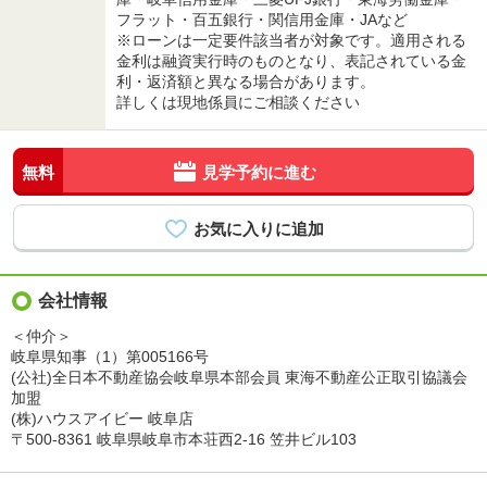
フラット・百五銀行・関信用金庫・JAなど
※ローンは一定要件該当者が対象です。適用される
金利は融資実行時のものとなり、表記されている金
利・返済額と異なる場合があります。
詳しくは現地係員にご相談ください
無料
見学予約に進む
会社情報
＜仲介＞
岐阜県知事（1）第005166号
(公社)全日本不動産協会岐阜県本部会員 東海不動産公正取引協議会
加盟
(株)ハウスアイビー 岐阜店
〒500-8361 岐阜県岐阜市本荘西2-16 笠井ビル103