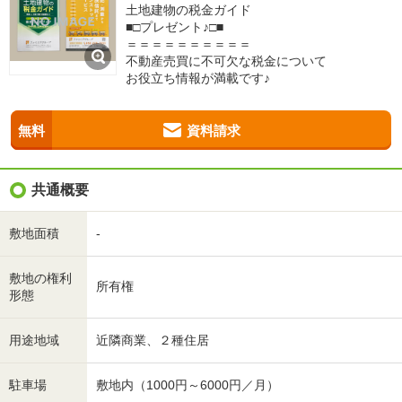
土地建物の税金ガイド
■□プレゼント♪□■
＝＝＝＝＝＝＝＝＝＝
不動産売買に不可欠な税金について
お役立ち情報が満載です♪
無料
資料請求
共通概要
敷地面積
-
敷地の権利
所有権
形態
用途地域
近隣商業、２種住居
駐車場
敷地内（1000円～6000円／月）