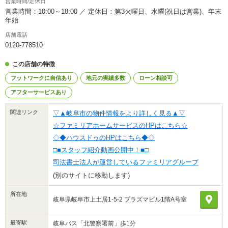
営業時間/定休日
営業時間：10:00～18:00 ／ 定休日：第3火曜日、水曜(祝日は営業)、年末
年始
店舗電話
0120-778510
この店舗の特徴
フットワークに自信あり
地元の実績多数
ローン相談可
アフターサービスあり
関連リンク
▽▲岐阜市の物件情報をより詳しく見る▲▽
☆ファミリアホームサービスのHPはこちら☆
◇◆ハウスドゥのHPはこちら◆◇
□■スタッフ紹介動画公開中！■□
司法書士法人が運営しているファミリアグループ
(別のサイトに移動します)
所在地
岐阜県岐阜市上土居1-5-2 プラズマビル1階A号室
最寄駅
岐阜バス「北警察署前」歩1分