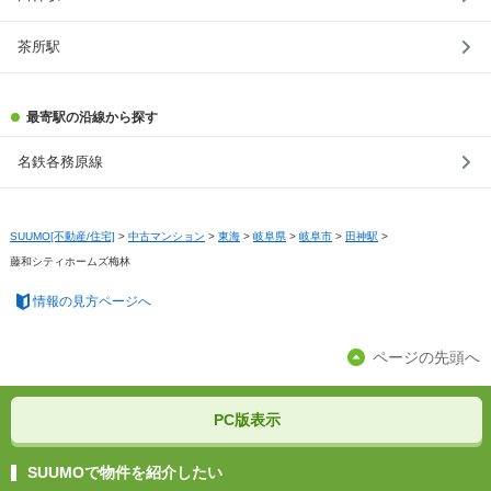
※購入の前には物件内容や契約条件についてご自身で十分な確認をしていただくようにお願い
いたします。
※建築条件土地の情報内に掲載されている、建物プラン例は、土地購入者の設計プランの参考
茶所駅
の一例であって、プランの採用可否は任意です。
※土地（建築条件なし）で「建物プラン例」が表記してある時、そのプラン例は特定の建築請
負会社によるもので、当該建築請負会社以外で建てた場合、同様のものが同価格で建てられる
とは限りません。また建築請負会社を特定するものではありません。
最寄駅の沿線から探す
※建築条件付き土地とは、その土地に建築する建物の建築請負契約が、一定期間内に成立する
ことを条件として売買される土地のことをいいます。建築請負契約成立に向けて設計プランを
協議するため、土地購入者が自己の希望する建物の設計協議をするために必要な相当の期間の
名鉄各務原線
交渉期間が設定され、その期間内で希望を満たすプランが実現できたかどうかにより結論を出
します。なお、この期間は概ね3ヶ月程度とされています。納得のいくプランが出来ず、建築請
負契約が成立しない場合、土地売買契約は白紙に戻り、土地契約にかかった代金（土地代金、
手付金など）は名目のいかんに関わらず、全て返却されます。
※課税対象物件の「価格」や「費用等」は消費税込みの「総額表示」で統一しています。
SUUMO[不動産/住宅]
>
中古マンション
>
東海
>
岐阜県
>
岐阜市
>
田神駅
>
※「本体価格」とは、課税対象物件においては「消費税を除いた建物価格」と「土地価格」の
合計額を指します。
藤和シティホームズ梅林
※課税対象物件は消費税込みの総額表示のため、不動産広告の販売価格には本体価格の金額は
表示されておりません。
情報の見方ページへ
※取引にかかる費用：物件の契約手続き、決済、引き渡し時にかかる費用を表示しています。
不動産会社によって表記有無が異なるため、ご自身で十分な確認をしていただくようにお願い
いたします。
※掲載の省エネ性能ラベル内の物件・住棟・号室名称については最新のものに変更されている
ページの先頭へ
場合があります。
PC版表示
SUUMOで物件を紹介したい