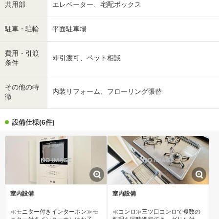
共用部
エレベーター、宅配ボックス
駐車・駐輪
平面駐車場
費用・引渡
即引渡可、ペット相談
条件
その他の特
内装リフォーム、フローリング張替
徴
設備仕様(6件)
室内設備
室内設備
≪モニター付きインターホン≫モ
≪コンロ≫三ツ口コンロで複数の