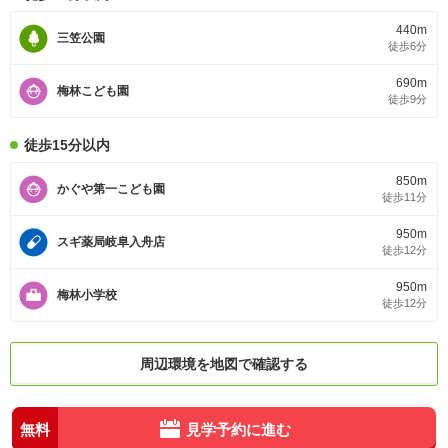
440m
三笠公園
徒歩6分
690m
梅林こども園
徒歩9分
徒歩15分以内
850m
かぐや第一こども園
徒歩11分
950m
スギ薬局岐阜入舟店
徒歩12分
950m
梅林小学校
徒歩12分
周辺環境を地図で確認する
無料
見学予約に進む