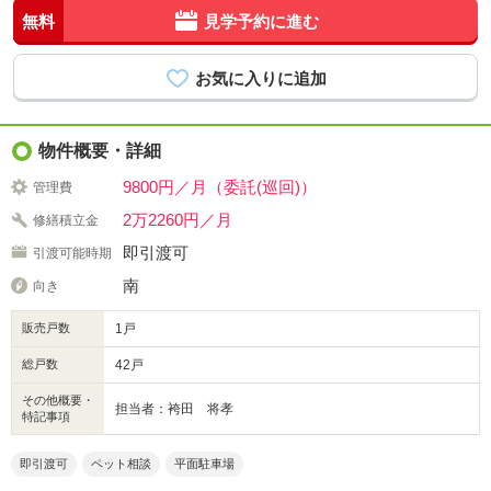
無料
見学予約に進む
物件概要・詳細
9800円／月（委託(巡回)）
管理費
2万2260円／月
修繕積立金
即引渡可
引渡可能時期
南
向き
販売戸数
1戸
総戸数
42戸
その他概要・
担当者：袴田 将孝
特記事項
即引渡可
ペット相談
平面駐車場