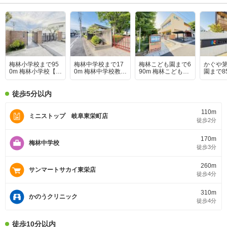
梅林小学校まで95
梅林中学校まで17
梅林こども園まで6
かぐや
0m 梅林小学校【梅
0m 梅林中学校教育
90m 梅林こども園
園まで8
林小学校】
目標：志をもっ
【梅林こども園】
や第一
て 未来を切り拓
【かぐ
けタブレット端末
も園】
徒歩5分以内
を積極的に活用し
ており、地域のボ
110m
ランティア活動や
ミニストップ 岐阜東栄町店
徒歩2分
防災訓練にも取り
組んでいる。
170m
梅林中学校
徒歩3分
260m
サンマートサカイ東栄店
徒歩4分
310m
かのうクリニック
徒歩4分
徒歩10分以内