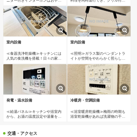
ニター付きインターホンはお子様
料理を同時進行でき、グリル付き
のお留守番に防犯面でも安心で
で焼き料理も手軽に。
す。
室内設備
室内設備
≪食器洗浄乾燥機≫キッチンには
≪照明≫ガラス製のペンダントラ
人気の食洗機を搭載！日々の家事
イトが空間をやわらかく照らし、
の手間を低減してくれます。
上品で明るい雰囲気を演出。
発電・温水設備
冷暖房・空調設備
≪給湯パネル≫キッチンや浴室内
≪浴室暖房乾燥機≫梅雨の時期も
から、お湯の温度設定や湯量を簡
浴室乾燥機があれば洗濯物の干し
単に調整できます。
場に困りませんね！
交通・アクセス