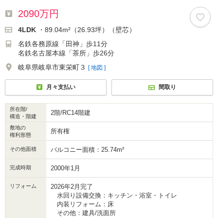
2090万円
4LDK
・89.04m²（26.93坪）（壁芯）
名鉄各務原線「田神」歩11分
名鉄名古屋本線「茶所」歩26分
岐阜県岐阜市東栄町３
[ 地図 ]
月々支払い
間取り
所在階/
2階/RC14階建
構造・階建
敷地の
所有権
権利形態
その他面積
バルコニー面積：25.74m²
完成時期
2000年1月
リフォーム
2026年2月完了
水回り設備交換：キッチン・浴室・トイレ
内装リフォーム：床
その他：建具/洗面所