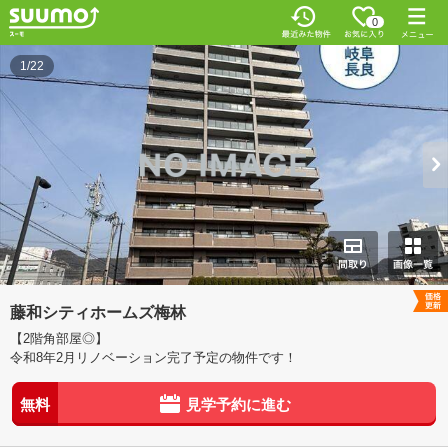
0
1/22
藤和シティホームズ梅林
【2階角部屋◎】
令和8年2月リノベーション完了予定の物件です！
無料
見学予約に進む