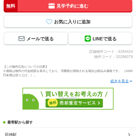
無料
見学予約に進む
メールで送る
LINEで送る
店舗物件コード：4264424
物件コード：20296079
【この物件広告についての注釈】
※価格は物件の代金総額を表示しており、消費税が課税される場合は税込み価格です。 （1000
円未満は切り上げ。）
※写真に写っている、またはパース（絵）や間取り図に描かれている家具や車などは、特にコ
メントがない場合、販売価格に含まれません。
※敷地権利が定期借地権のものは価格に権利金を含みます。
※建築条件付き土地価格には、建物価格は含まれません。
※物件情報は、原則として情報提供日の２日前に最終確認した情報です。
※完成予想図はいずれも外構、植栽、外観等実際のものとは多少異なることがあります。
※モデルルーム・モデルハウス・展示場・ショールームの画像の場合、今回販売の物件と異な
る場合があります。
※ＣＧ合成の画像の場合、実際とは多少異なる場合があります。
※物件特徴：販売戸数が複数の物件は、全ての住戸に該当しない項目もあります。
※完成後１年以上を経過した未入居物件が掲載される場合があります。ご了承ください。
最寄駅から探す
※新着：物件情報が「SUUMO」に掲載された日から１週間表示されます。
※価格更新：物件価格が変更された日から１週間表示されます。
田神駅
※販売予定物件はすべて、販売開始するまで契約または予約の申込みはできません。