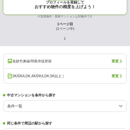
プロフィールを登録して
おすすめ物件の精度を上げよう！
※賃貸物件・新築マンションは対象外です
1
ページ目
(
1
ページ中)
1
名鉄竹鼻線/羽島市役所前
変更
3K/DK/LDK,4K/DK/LDK,5K以上｜
変更
中古マンションを条件から探す
条件一覧
同じ条件で周辺の駅から探す