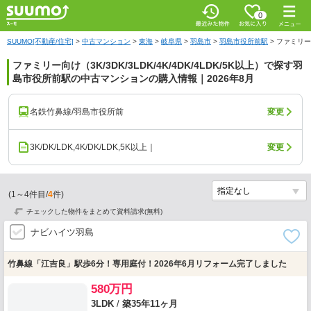
0
SUUMO[不動産/住宅]
>
中古マンション
>
東海
>
岐阜県
>
羽島市
>
羽島市役所前駅
>
ファミリー向
ファミリー向け（3K/3DK/3LDK/4K/4DK/4LDK/5K以上）で探す羽
島市役所前駅の中古マンションの購入情報｜2026年8月
名鉄竹鼻線/羽島市役所前
変更
3K/DK/LDK,4K/DK/LDK,5K以上｜
変更
(
1
～
4
件目/
4
件)
チェックした物件をまとめて資料請求(無料)
ナビハイツ羽島
竹鼻線「江吉良」駅歩6分！専用庭付！2026年6月リフォーム完了しました
580万円
3LDK
/
築35年11ヶ月