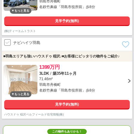
羽島市舟橋町
名鉄竹鼻線「羽島市役所前」歩8分
見学予約(無料)
(株)ティーエムトラスト
ナビハイツ羽島
■羽島エリアも強いハウスドゥ 稲沢♪■お客様にピッタリの物件をご紹介♪
1399万円
3LDK
/
築35年11ヶ月
71.46m²
羽島市舟橋町
名鉄竹鼻線「羽島市役所前」歩8分
見学予約(無料)
ハウスドゥ 稲沢ベルフィールド住宅情報(株)
この物件もありかも！