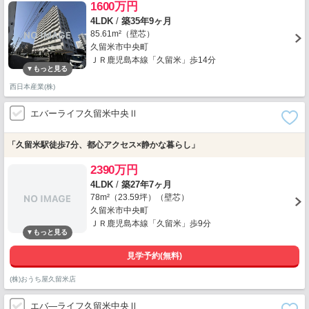
1600万円
4LDK
/
築35年9ヶ月
85.61m²（壁芯）
久留米市中央町
ＪＲ鹿児島本線「久留米」歩14分
西日本産業(株)
エバーライフ久留米中央Ⅱ
「久留米駅徒歩7分、都心アクセス×静かな暮らし」
2390万円
4LDK
/
築27年7ヶ月
78m²（23.59坪）（壁芯）
久留米市中央町
ＪＲ鹿児島本線「久留米」歩9分
見学予約(無料)
(株)おうち屋久留米店
エバ―ライフ久留米中央Ⅱ