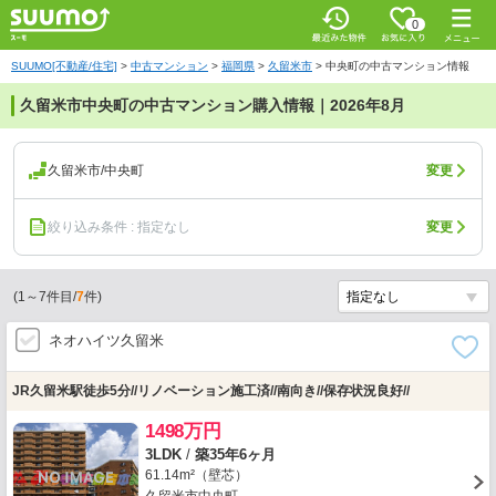
0
SUUMO[不動産/住宅]
>
中古マンション
>
福岡県
>
久留米市
>
中央町の中古マンション情報
久留米市中央町の中古マンション購入情報｜2026年8月
久留米市/中央町
変更
絞り込み条件 : 指定なし
変更
(
1
～
7
件目/
7
件)
ネオハイツ久留米
JR久留米駅徒歩5分//リノベーション施工済//南向き//保存状況良好//
1498万円
3LDK
/
築35年6ヶ月
61.14m²（壁芯）