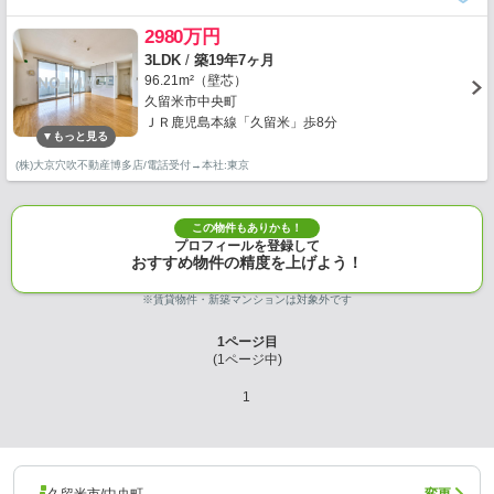
2980万円
3LDK
/
築19年7ヶ月
96.21m²（壁芯）
久留米市中央町
ＪＲ鹿児島本線「久留米」歩8分
(株)大京穴吹不動産博多店/電話受付→本社:東京
この物件もありかも！
プロフィールを登録して
おすすめ物件の精度を上げよう！
※賃貸物件・新築マンションは対象外です
1
ページ目
(
1
ページ中)
1