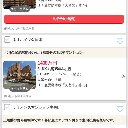
久留米市中央町
ＪＲ鹿児島本線「久留米」歩7分
見学予約(無料)
(株)みんなの不動産本舗
ネオハイツ久留米
「JR久留米駅徒歩7分。8階部分の3LDKマンション」
1498万円
3LDK
/
築35年6ヶ月
61.14m²（18.49坪）（壁芯）
久留米市中央町
ＪＲ鹿児島本線「久留米」歩7分
(株)おうち屋久留米店
ライオンズマンション中央町
上層階の角部屋物件です！各部屋にエアコン付きで室内状態も良好です。