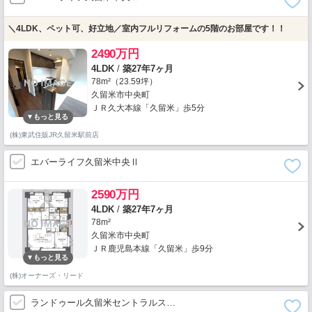
＼4LDK、ペット可、好立地／室内フルリフォームの5階のお部屋です！！
2490万円
4LDK
/
築27年7ヶ月
78m²（23.59坪）
久留米市中央町
ＪＲ久大本線「久留米」歩5分
(株)東武住販JR久留米駅前店
エバーライフ久留米中央Ⅱ
2590万円
4LDK
/
築27年7ヶ月
78m²
久留米市中央町
ＪＲ鹿児島本線「久留米」歩9分
(株)オーナーズ・リード
ランドゥール久留米セントラルス…