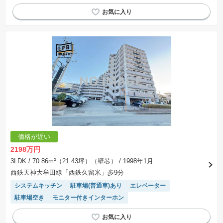
ペット相談
駐輪場・バイク置き場
エレベーター
駐車場空き
平置駐車場
モニター付きインターホン
価格が近い
2198万円
3LDK
/ 70.86m²（21.43坪）（壁芯）
/ 1998年1月
西鉄天神大牟田線「西鉄久留米」歩9分
システムキッチン
駐車場(普通車)あり
エレベーター
駐車場空き
モニター付きインターホン