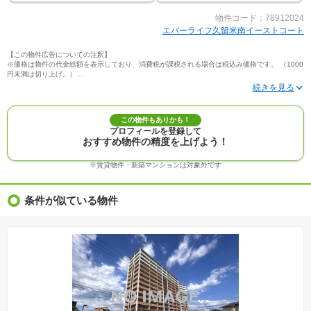
物件コード：78912024
エバーライフ久留米南イーストコート
【この物件広告についての注釈】
※価格は物件の代金総額を表示しており、消費税が課税される場合は税込み価格です。 （1000
円未満は切り上げ。）
※写真に写っている、またはパース（絵）や間取り図に描かれている家具や車などは、特にコ
メントがない場合、販売価格に含まれません。
※敷地権利が定期借地権のものは価格に権利金を含みます。
※建築条件付き土地価格には、建物価格は含まれません。
この物件もありかも！
※物件情報は、原則として情報提供日の２日前に最終確認した情報です。
プロフィールを登録して
※完成予想図はいずれも外構、植栽、外観等実際のものとは多少異なることがあります。
おすすめ物件の精度を上げよう！
※モデルルーム・モデルハウス・展示場・ショールームの画像の場合、今回販売の物件と異な
る場合があります。
※ＣＧ合成の画像の場合、実際とは多少異なる場合があります。
※賃貸物件・新築マンションは対象外です
※物件特徴：販売戸数が複数の物件は、全ての住戸に該当しない項目もあります。
※完成後１年以上を経過した未入居物件が掲載される場合があります。ご了承ください。
※新着：物件情報が「SUUMO」に掲載された日から１週間表示されます。
条件が似ている物件
※価格更新：物件価格が変更された日から１週間表示されます。
※販売予定物件はすべて、販売開始するまで契約または予約の申込みはできません。
※購入の前には物件内容や契約条件についてご自身で十分な確認をしていただくようにお願い
いたします。
※建築条件土地の情報内に掲載されている、建物プラン例は、土地購入者の設計プランの参考
の一例であって、プランの採用可否は任意です。
※土地（建築条件なし）で「建物プラン例」が表記してある時、そのプラン例は特定の建築請
負会社によるもので、当該建築請負会社以外で建てた場合、同様のものが同価格で建てられる
とは限りません。また建築請負会社を特定するものではありません。
※建築条件付き土地とは、その土地に建築する建物の建築請負契約が、一定期間内に成立する
ことを条件として売買される土地のことをいいます。建築請負契約成立に向けて設計プランを
協議するため、土地購入者が自己の希望する建物の設計協議をするために必要な相当の期間の