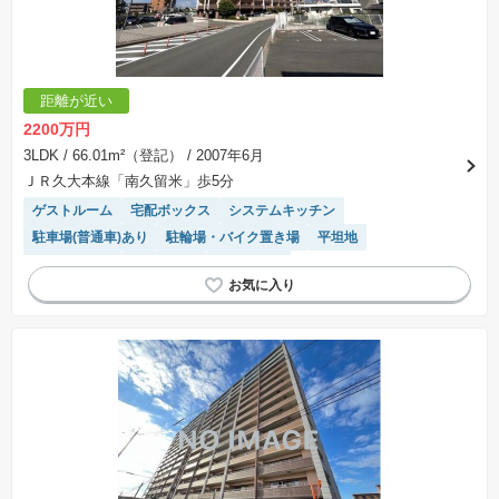
交渉期間が設定され、その期間内で希望を満たすプランが実現できたかどうかにより結論を出
します。なお、この期間は概ね3ヶ月程度とされています。納得のいくプランが出来ず、建築請
負契約が成立しない場合、土地売買契約は白紙に戻り、土地契約にかかった代金（土地代金、
手付金など）は名目のいかんに関わらず、全て返却されます。
※課税対象物件の「価格」や「費用等」は消費税込みの「総額表示」で統一しています。
※「本体価格」とは、課税対象物件においては「消費税を除いた建物価格」と「土地価格」の
距離が近い
合計額を指します。
※課税対象物件は消費税込みの総額表示のため、不動産広告の販売価格には本体価格の金額は
2200万円
表示されておりません。
※取引にかかる費用：物件の契約手続き、決済、引き渡し時にかかる費用を表示しています。
3LDK
/ 66.01m²（登記）
/ 2007年6月
不動産会社によって表記有無が異なるため、ご自身で十分な確認をしていただくようにお願い
ＪＲ久大本線「南久留米」歩5分
いたします。
※掲載の省エネ性能ラベル内の物件・住棟・号室名称については最新のものに変更されている
ゲストルーム
宅配ボックス
システムキッチン
場合があります。
駐車場(普通車)あり
駐輪場・バイク置き場
平坦地
エレベーター
駐車場空き
平置駐車場