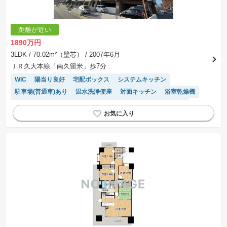
距離が近い
1890万円
3LDK
/ 70.02m²（壁芯）
/ 2007年6月
ＪＲ久大本線「南久留米」歩7分
WIC
陽当り良好
宅配ボックス
システムキッチン
駐車場(普通車)あり
温水洗浄便座
対面キッチン
浴室乾燥機
ペット相談
駐輪場・バイク置き場
平坦地
エレベーター
駐車場空き
平置駐車場
モニター付きインターホン
リフォーム済み物件