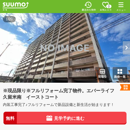
0
1/20
※現品限り※フルリフォーム完了物件。エバーライフ
久留米南 イーストコート
内装工事完了♪フルリフォームで新品設備と新生活が始まります！
無料
見学予約に進む