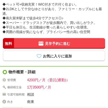
◆ペット可×収納充実！WIC付きで片付く住まい。
◆2LDKとして十分なゆとりがあり、ファミリー・カップルにも最
適。
◆南久留米駅まで徒歩4分でアクセス◎♪
◆スーパー・ドラッグストアが徒歩圏内で、買い出しがラク。
◆平日も休日も、生活動線が整った暮らしやすい住環境。
◆周囲の視線が気にならず、プライバシー性の高い住空間
無料
見学予約に進む
物件概要・詳細
4200円／月（委託(通勤)）
管理費
1万3500円／月
修繕積立金
相談
引渡可能時期
南東
向き