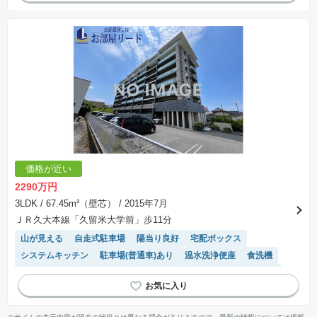
価格が近い
2290万円
3LDK
/ 67.45m²（壁芯）
/ 2015年7月
ＪＲ久大本線「久留米大学前」歩11分
山が見える
自走式駐車場
陽当り良好
宅配ボックス
システムキッチン
駐車場(普通車)あり
温水洗浄便座
食洗機
対面キッチン
浴室乾燥機
ペット相談
駐輪場・バイク置き場
エレベーター
駐車場空き
モニター付きインターホン