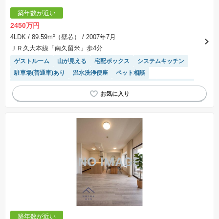
築年数が近い
2450万円
4LDK
/ 89.59m²（壁芯）
/ 2007年7月
ＪＲ久大本線「南久留米」歩4分
ゲストルーム
山が見える
宅配ボックス
システムキッチン
駐車場(普通車)あり
温水洗浄便座
ペット相談
駐輪場・バイク置き場
エレベーター
駐車場空き
平置駐車場
モニター付きインターホン
築年数が近い