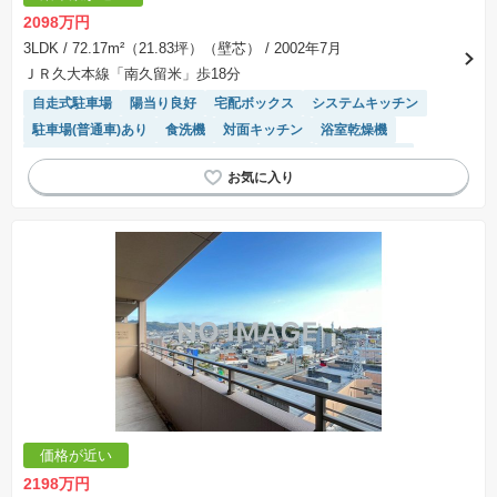
2098万円
3LDK
/ 72.17m²（21.83坪）（壁芯）
/ 2002年7月
ＪＲ久大本線「南久留米」歩18分
自走式駐車場
陽当り良好
宅配ボックス
システムキッチン
駐車場(普通車)あり
食洗機
対面キッチン
浴室乾燥機
ペット相談
駐輪場・バイク置き場
平坦地
エレベーター
駐車場空き
平置駐車場
モニター付きインターホン
リフォーム済み物件
価格が近い
2198万円