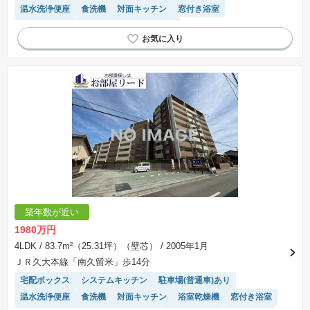
温水洗浄便座
食洗機
対面キッチン
窓付き浴室
エレベーター
駐車場空き
平置駐車場
モニター付きインターホン
リフォーム済み物件
築年数が近い
1980万円
4LDK
/ 83.7m²（25.31坪）（壁芯）
/ 2005年1月
ＪＲ久大本線「南久留米」歩14分
宅配ボックス
システムキッチン
駐車場(普通車)あり
温水洗浄便座
食洗機
対面キッチン
浴室乾燥機
窓付き浴室