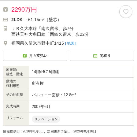
2290万円
2LDK
・61.15m²（壁芯）
ＪＲ久大本線「南久留米」歩7分
西鉄天神大牟田線「西鉄久留米」歩22分
福岡県久留米市野中町1415
[ 地図 ]
月々支払い
間取り
所在階/
14階/RC15階建
構造・階建
敷地の
所有権
権利形態
その他面積
バルコニー面積：12.8m²
完成時期
2007年6月
リフォーム
リノベーション
情報提供日 : 2026年8月8日、次回更新予定日 : 2026年8月16日