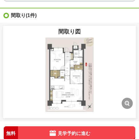
間取り
(1件)
間取り図
無料
見学予約に進む