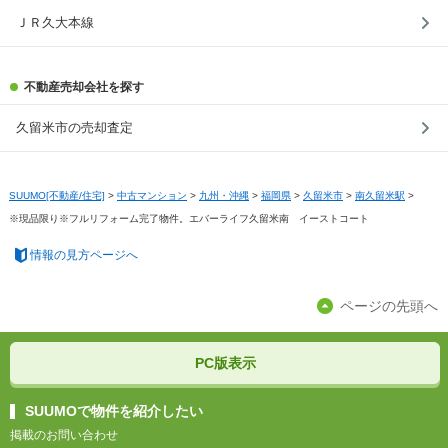
ＪＲ久大本線
不動産売却会社を探す
久留米市の売却査定
SUUMO[不動産/住宅]
>
中古マンション
>
九州・沖縄
>
福岡県
>
久留米市
>
南久留米駅
>
※現品限り※フルリフォーム完了物件。エバーライフ久留米南 イーストコート
情報の見方ページへ
ページの先頭へ
PC版表示
SUUMOで物件を紹介したい
掲載のお問い合わせ