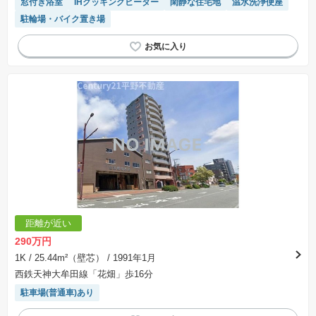
窓付き浴室
IHクッキングヒーター
閑静な住宅地
温水洗浄便座
場合があります。
駐輪場・バイク置き場
距離が近い
290万円
1K
/ 25.44m²（壁芯）
/ 1991年1月
西鉄天神大牟田線「花畑」歩16分
駐車場(普通車)あり