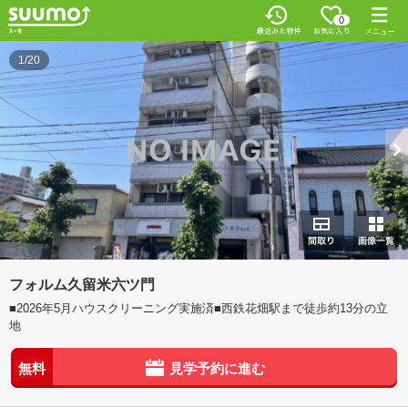
0
1/20
フォルム久留米六ツ門
■2026年5月ハウスクリーニング実施済■西鉄花畑駅まで徒歩約13分の立
地
無料
見学予約に進む