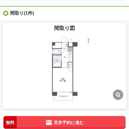
間取り
(1件)
間取り図
無料
見学予約に進む