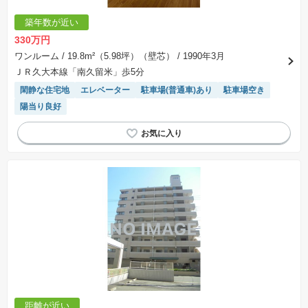
築年数が近い
330万円
ワンルーム
/ 19.8m²（5.98坪）（壁芯）
/ 1990年3月
ＪＲ久大本線「南久留米」歩5分
閑静な住宅地
エレベーター
駐車場(普通車)あり
駐車場空き
陽当り良好
距離が近い