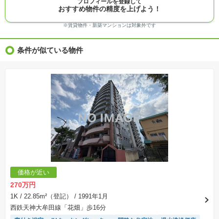
プロフィールを登録して
※完成予想図はいずれも外構、植栽、外観等実際のものとは多少異なることがあります。
おすすめ物件の精度を上げよう！
※モデルルーム・モデルハウス・展示場・ショールームの画像の場合、今回販売の物件と異な
る場合があります。
※ＣＧ合成の画像の場合、実際とは多少異なる場合があります。
※賃貸物件・新築マンションは対象外です
※物件特徴：販売戸数が複数の物件は、全ての住戸に該当しない項目もあります。
※完成後１年以上を経過した未入居物件が掲載される場合があります。ご了承ください。
※新着：物件情報が「SUUMO」に掲載された日から１週間表示されます。
条件が似ている物件
※価格更新：物件価格が変更された日から１週間表示されます。
※販売予定物件はすべて、販売開始するまで契約または予約の申込みはできません。
※購入の前には物件内容や契約条件についてご自身で十分な確認をしていただくようにお願い
いたします。
※建築条件土地の情報内に掲載されている、建物プラン例は、土地購入者の設計プランの参考
の一例であって、プランの採用可否は任意です。
※土地（建築条件なし）で「建物プラン例」が表記してある時、そのプラン例は特定の建築請
負会社によるもので、当該建築請負会社以外で建てた場合、同様のものが同価格で建てられる
とは限りません。また建築請負会社を特定するものではありません。
※建築条件付き土地とは、その土地に建築する建物の建築請負契約が、一定期間内に成立する
ことを条件として売買される土地のことをいいます。建築請負契約成立に向けて設計プランを
協議するため、土地購入者が自己の希望する建物の設計協議をするために必要な相当の期間の
交渉期間が設定され、その期間内で希望を満たすプランが実現できたかどうかにより結論を出
します。なお、この期間は概ね3ヶ月程度とされています。納得のいくプランが出来ず、建築請
負契約が成立しない場合、土地売買契約は白紙に戻り、土地契約にかかった代金（土地代金、
手付金など）は名目のいかんに関わらず、全て返却されます。
※課税対象物件の「価格」や「費用等」は消費税込みの「総額表示」で統一しています。
※「本体価格」とは、課税対象物件においては「消費税を除いた建物価格」と「土地価格」の
価格が近い
合計額を指します。
※課税対象物件は消費税込みの総額表示のため、不動産広告の販売価格には本体価格の金額は
270万円
表示されておりません。
※取引にかかる費用：物件の契約手続き、決済、引き渡し時にかかる費用を表示しています。
1K
/ 22.85m²（登記）
/ 1991年1月
不動産会社によって表記有無が異なるため、ご自身で十分な確認をしていただくようにお願い
西鉄天神大牟田線「花畑」歩16分
いたします。
※掲載の省エネ性能ラベル内の物件・住棟・号室名称については最新のものに変更されている