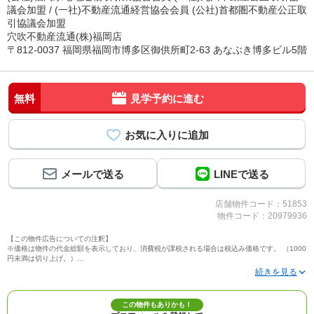
議会加盟 / (一社)不動産流通経営協会会員 (公社)首都圏不動産公正取
引協議会加盟
穴吹不動産流通(株)福岡店
〒812-0037 福岡県福岡市博多区御供所町2-63 あなぶき博多ビル5階
無料
見学予約に進む
メールで送る
LINEで送る
店舗物件コード：51853
物件コード：20979936
【この物件広告についての注釈】
※価格は物件の代金総額を表示しており、消費税が課税される場合は税込み価格です。 （1000
円未満は切り上げ。）
※写真に写っている、またはパース（絵）や間取り図に描かれている家具や車などは、特にコ
メントがない場合、販売価格に含まれません。
※敷地権利が定期借地権のものは価格に権利金を含みます。
※建築条件付き土地価格には、建物価格は含まれません。
この物件もありかも！
※物件情報は、原則として情報提供日の２日前に最終確認した情報です。