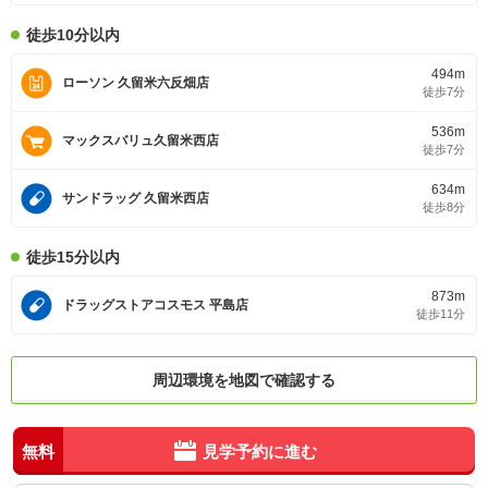
徒歩10分以内
494m
ローソン 久留米六反畑店
徒歩7分
536m
マックスバリュ久留米西店
徒歩7分
634m
サンドラッグ 久留米西店
徒歩8分
徒歩15分以内
873m
ドラッグストアコスモス 平島店
徒歩11分
周辺環境を地図で確認する
無料
見学予約に進む