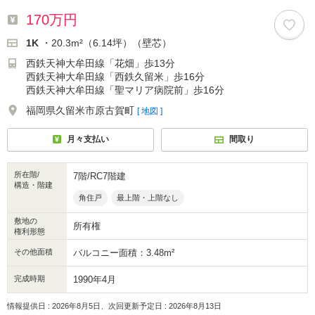
170万円
1K
・20.3m²（6.14坪）（壁芯）
西鉄天神大牟田線「花畑」歩13分
西鉄天神大牟田線「西鉄久留米」歩16分
西鉄天神大牟田線「聖マリア病院前」歩16分
福岡県久留米市原古賀町
[ 地図 ]
月々支払い
間取り
所在階/
7階/RC7階建
構造・階建
角住戸
最上階・上階なし
敷地の
所有権
権利形態
その他面積
バルコニー面積：3.48m²
完成時期
1990年4月
情報提供日 : 2026年8月5日、次回更新予定日 : 2026年8月13日