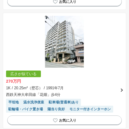
広さが似ている
270万円
1K
/ 20.25m²（壁芯）
/ 1991年7月
西鉄天神大牟田線「花畑」歩4分
平坦地
温水洗浄便座
駐車場(普通車)あり
駐輪場・バイク置き場
陽当り良好
モニター付きインターホン