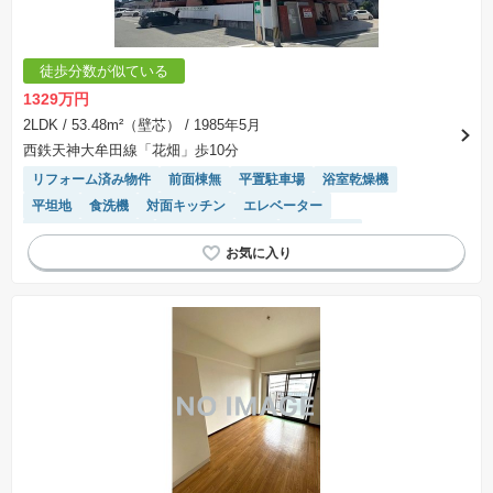
徒歩分数が似ている
1329万円
2LDK
/ 53.48m²（壁芯）
/ 1985年5月
西鉄天神大牟田線「花畑」歩10分
リフォーム済み物件
前面棟無
平置駐車場
浴室乾燥機
平坦地
食洗機
対面キッチン
エレベーター
駐車場(普通車)あり
システムキッチン
駐車場空き
駐輪場・バイク置き場
陽当り良好
モニター付きインターホン