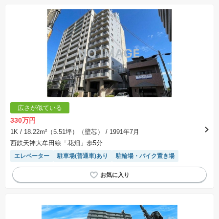
広さが似ている
330万円
1K
/ 18.22m²（5.51坪）（壁芯）
/ 1991年7月
西鉄天神大牟田線「花畑」歩5分
エレベーター
駐車場(普通車)あり
駐輪場・バイク置き場