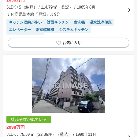
2098万円
3LDK+S（納戸）
/ 114.79m²（登記）
/ 1985年8月
ＪＲ鹿児島本線「戸畑」歩9分
キッチン収納が多い
対面キッチン
食洗機
温水洗浄便座
エレベーター
浴室乾燥機
システムキッチン
リフォーム済み物件
徒歩分数が似ている
2098万円
3LDK
/ 75.59m²（22.86坪）（壁芯）
/ 1990年11月