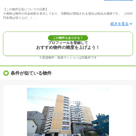
【この物件広告についての注釈】
※価格は物件の代金総額を表示しており、消費税が課税される場合は税込み価格です。 （1000
円未満は切り上げ。）
※写真に写っている、またはパース（絵）や間取り図に描かれている家具や車などは、特にコ
メントがない場合、販売価格に含まれません。
※敷地権利が定期借地権のものは価格に権利金を含みます。
※建築条件付き土地価格には、建物価格は含まれません。
この物件もありかも！
※物件情報は、原則として情報提供日の２日前に最終確認した情報です。
プロフィールを登録して
※完成予想図はいずれも外構、植栽、外観等実際のものとは多少異なることがあります。
おすすめ物件の精度を上げよう！
※モデルルーム・モデルハウス・展示場・ショールームの画像の場合、今回販売の物件と異な
る場合があります。
※ＣＧ合成の画像の場合、実際とは多少異なる場合があります。
※賃貸物件・新築マンションは対象外です
※物件特徴：販売戸数が複数の物件は、全ての住戸に該当しない項目もあります。
※完成後１年以上を経過した未入居物件が掲載される場合があります。ご了承ください。
※新着：物件情報が「SUUMO」に掲載された日から１週間表示されます。
条件が似ている物件
※価格更新：物件価格が変更された日から１週間表示されます。
※販売予定物件はすべて、販売開始するまで契約または予約の申込みはできません。
※購入の前には物件内容や契約条件についてご自身で十分な確認をしていただくようにお願い
いたします。
※建築条件土地の情報内に掲載されている、建物プラン例は、土地購入者の設計プランの参考
の一例であって、プランの採用可否は任意です。
※土地（建築条件なし）で「建物プラン例」が表記してある時、そのプラン例は特定の建築請
負会社によるもので、当該建築請負会社以外で建てた場合、同様のものが同価格で建てられる
とは限りません。また建築請負会社を特定するものではありません。
※建築条件付き土地とは、その土地に建築する建物の建築請負契約が、一定期間内に成立する
ことを条件として売買される土地のことをいいます。建築請負契約成立に向けて設計プランを
協議するため、土地購入者が自己の希望する建物の設計協議をするために必要な相当の期間の
交渉期間が設定され、その期間内で希望を満たすプランが実現できたかどうかにより結論を出
します。なお、この期間は概ね3ヶ月程度とされています。納得のいくプランが出来ず、建築請
負契約が成立しない場合、土地売買契約は白紙に戻り、土地契約にかかった代金（土地代金、