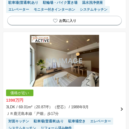
駐車場(普通車)あり
駐輪場・バイク置き場
温水洗浄便座
エレベーター
モニター付きインターホン
システムキッチン
価格が近い
1398万円
3LDK
/ 69.01m²（20.87坪）（壁芯）
/ 1988年9月
ＪＲ鹿児島本線「戸畑」歩17分
対面キッチン
駐車場(普通車)あり
駐車場空き
エレベーター
システムキッチン
リフォーム済み物件