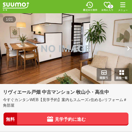
0
1/21
リヴィエール戸畑 中古マンション 牧山小・高生中
今すぐカンタンWEB【見学予約】案内もスムーズ♪住める♪リフォーム＃
角部屋
無料
見学予約に進む