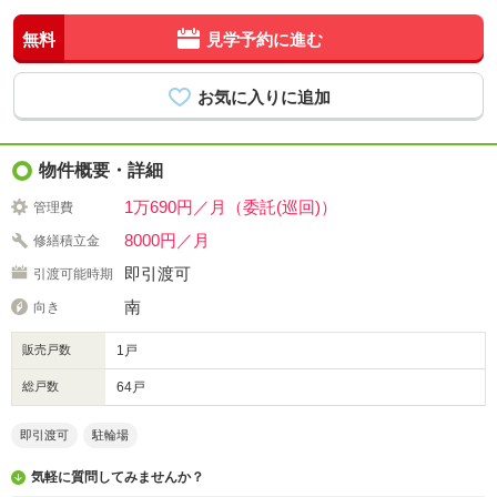
無料
見学予約に進む
物件概要・詳細
1万690円／月（委託(巡回)）
管理費
8000円／月
修繕積立金
即引渡可
引渡可能時期
南
向き
販売戸数
1戸
総戸数
64戸
即引渡可
駐輪場
気軽に質問してみませんか？