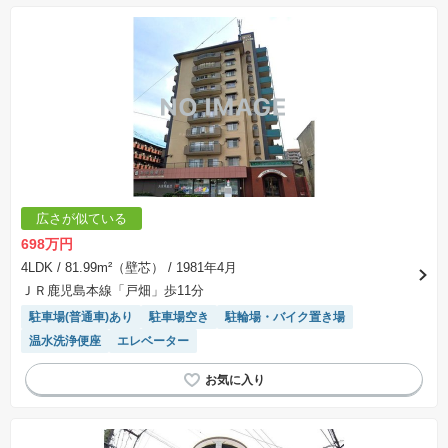
広さが似ている
698万円
4LDK
/ 81.99m²（壁芯）
/ 1981年4月
ＪＲ鹿児島本線「戸畑」歩11分
駐車場(普通車)あり
駐車場空き
駐輪場・バイク置き場
温水洗浄便座
エレベーター