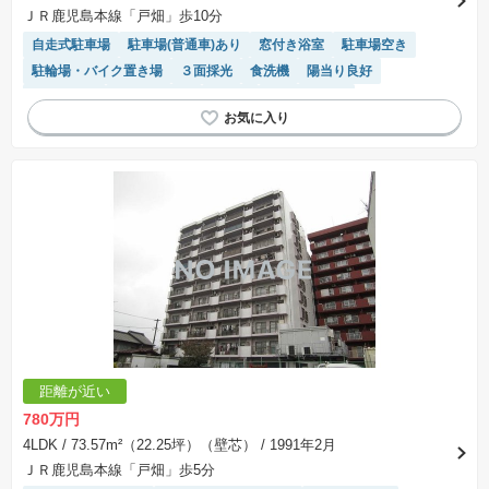
ＪＲ鹿児島本線「戸畑」歩10分
自走式駐車場
駐車場(普通車)あり
窓付き浴室
駐車場空き
駐輪場・バイク置き場
３面採光
食洗機
陽当り良好
ペット相談
温水洗浄便座
平坦地
エレベーター
モニター付きインターホン
浴室乾燥機
システムキッチン
リフォーム済み物件
距離が近い
780万円
4LDK
/ 73.57m²（22.25坪）（壁芯）
/ 1991年2月
ＪＲ鹿児島本線「戸畑」歩5分