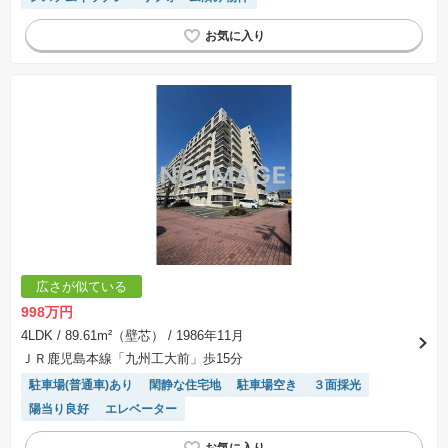
広さが似ている
998万円
4LDK
/ 89.61m²（壁芯）
/ 1986年11月
ＪＲ鹿児島本線「九州工大前」歩15分
駐車場(普通車)あり
閑静な住宅地
駐車場空き
３面採光
陽当り良好
エレベーター