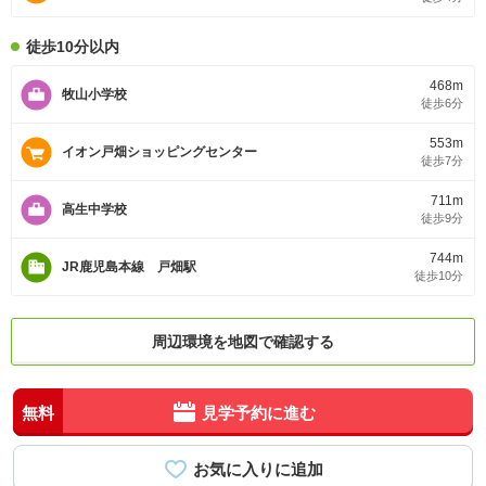
徒歩10分以内
468m
牧山小学校
徒歩6分
553m
イオン戸畑ショッピングセンター
徒歩7分
711m
高生中学校
徒歩9分
744m
JR鹿児島本線 戸畑駅
徒歩10分
周辺環境を地図で確認する
無料
見学予約に進む