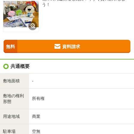
う！
無料
資料請求
共通概要
敷地面積
-
敷地の権利
所有権
形態
用途地域
商業
駐車場
空無