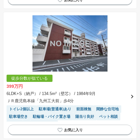
徒歩分数が似ている
399万円
6LDK+S（納戸）
/ 134.5m²（壁芯）
/ 1984年9月
ＪＲ鹿児島本線「九州工大前」歩4分
トイレ2個以上
駐車場(普通車)あり
前面棟無
閑静な住宅地
駐車場空き
駐輪場・バイク置き場
陽当り良好
ペット相談
平坦地
システムキッチン