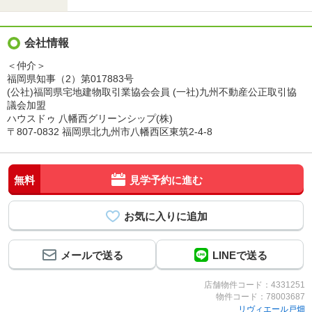
会社情報
＜仲介＞
福岡県知事（2）第017883号
(公社)福岡県宅地建物取引業協会会員 (一社)九州不動産公正取引協
議会加盟
ハウスドゥ 八幡西グリーンシップ(株)
〒807-0832 福岡県北九州市八幡西区東筑2-4-8
無料
見学予約に進む
メールで送る
LINEで送る
店舗物件コード：4331251
物件コード：78003687
リヴィエール戸畑