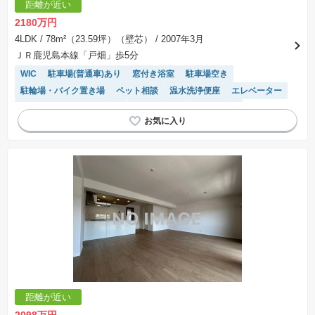
距離が近い
2180万円
4LDK
/ 78m²（23.59坪）（壁芯）
/ 2007年3月
ＪＲ鹿児島本線「戸畑」歩5分
WIC
駐車場(普通車)あり
窓付き浴室
駐車場空き
駐輪場・バイク置き場
ペット相談
温水洗浄便座
エレベーター
モニター付きインターホン
宅配ボックス
浴室乾燥機
システムキッチン
距離が近い