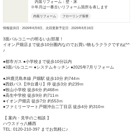
内装リフォーム：壁・床
※年月は一番古いリフォーム箇所を表します
内装リフォーム
フローリング張替
情報提供日 : 2026年8月8日、次回更新予定日 : 2026年8月16日
3面バルコニーの明るいお部屋！
イオン戸畑店まで徒歩10分圏内なのでお買い物もラクラクですね(^^
♪
●都市ガス ●小学校まで徒歩10分以内
●3面バルコニー ●システムキッチン ●2025年7月リフォーム
●JR鹿児島本線 戸畑駅 徒歩10分 約744ｍ
●西鉄バス【沖台通り】停 徒歩3分 約239ｍ
●牧山小学校 徒歩6分 約468ｍ
●高生中学校 徒歩9分 約711ｍ
●イオン戸畑店 徒歩7分 約553ｍ
●ファミリーマート戸畑沖台二丁目店 徒歩4分 約310ｍ
【 案内・見学のご相談 】
ハウスドゥ八幡西
TEL: 0120-210-397 までお気軽に♪