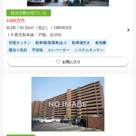
手付金など）は名目のいかんに関わらず、全て返却されます。
※課税対象物件の「価格」や「費用等」は消費税込みの「総額表示」で統一しています。
※「本体価格」とは、課税対象物件においては「消費税を除いた建物価格」と「土地価格」の
徒歩分数が似ている
合計額を指します。
※課税対象物件は消費税込みの総額表示のため、不動産広告の販売価格には本体価格の金額は
1580万円
表示されておりません。
※取引にかかる費用：物件の契約手続き、決済、引き渡し時にかかる費用を表示しています。
4LDK
/ 81.82m²（登記）
/ 1985年8月
不動産会社によって表記有無が異なるため、ご自身で十分な確認をしていただくようにお願い
ＪＲ鹿児島本線「戸畑」歩10分
いたします。
※掲載の省エネ性能ラベル内の物件・住棟・号室名称については最新のものに変更されている
対面キッチン
駐車場(普通車)あり
駐車場空き
食洗機
場合があります。
陽当り良好
平坦地
エレベーター
システムキッチン