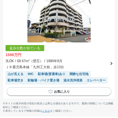
徒歩分数が似ている
1598万円
3LDK
/ 68.67m²（壁芯）
/ 1990年8月
ＪＲ鹿児島本線「九州工大前」歩13分
山が見える
WIC
駐車場(普通車)あり
閑静な住宅地
駐車場空き
駐輪場・バイク置き場
温水洗浄便座
エレベーター
浴室乾燥機
システムキッチン
リフォーム済み物件
※サイトの表示内容が現在の状況とは異なる場合がありますので、最新の情報については掲載
会社にご確認ください。
※表示しているタグ情報の詳細は
こちら
をご確認ください。