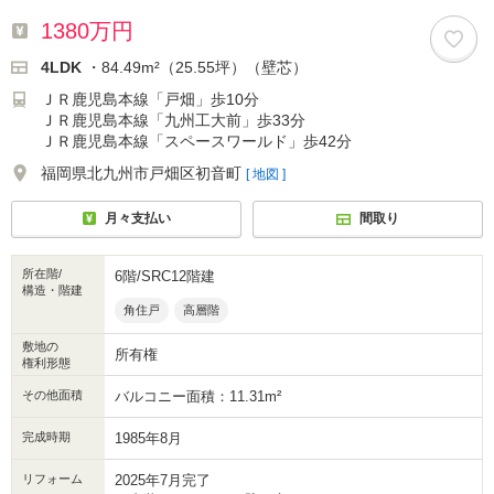
1380万円
4LDK
・84.49m²（25.55坪）（壁芯）
ＪＲ鹿児島本線「戸畑」歩10分
ＪＲ鹿児島本線「九州工大前」歩33分
ＪＲ鹿児島本線「スペースワールド」歩42分
福岡県北九州市戸畑区初音町
[ 地図 ]
月々支払い
間取り
所在階/
6階/SRC12階建
構造・階建
角住戸
高層階
敷地の
所有権
権利形態
その他面積
バルコニー面積：11.31m²
完成時期
1985年8月
リフォーム
2025年7月完了