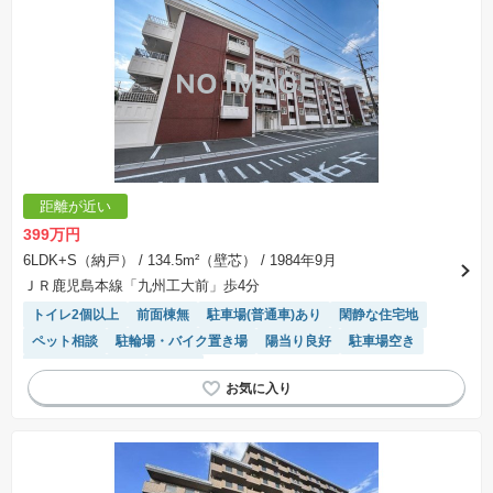
距離が近い
399万円
6LDK+S（納戸）
/ 134.5m²（壁芯）
/ 1984年9月
ＪＲ鹿児島本線「九州工大前」歩4分
トイレ2個以上
前面棟無
駐車場(普通車)あり
閑静な住宅地
ペット相談
駐輪場・バイク置き場
陽当り良好
駐車場空き
システムキッチン
平坦地