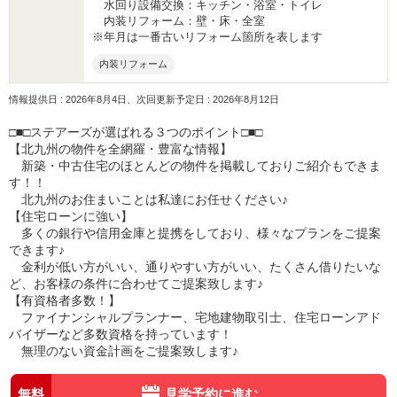
水回り設備交換：キッチン・浴室・トイレ
内装リフォーム：壁・床・全室
※年月は一番古いリフォーム箇所を表します
内装リフォーム
情報提供日 : 2026年8月4日、次回更新予定日 : 2026年8月12日
□■□ステアーズが選ばれる３つのポイント□■□
【北九州の物件を全網羅・豊富な情報】
新築・中古住宅のほとんどの物件を掲載しておりご紹介もできま
す！！
北九州のお住まいことは私達にお任せください♪
【住宅ローンに強い】
多くの銀行や信用金庫と提携をしており、様々なプランをご提案
できます♪
金利が低い方がいい、通りやすい方がいい、たくさん借りたいな
ど、お客様の条件に合わせてご提案致します♪
【有資格者多数！】
ファイナンシャルプランナー、宅地建物取引士、住宅ローンアド
バイザーなど多数資格を持っています！
無理のない資金計画をご提案致します♪
無料
見学予約に進む