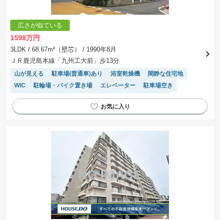
広さが似ている
1598万円
3LDK
/ 68.67m²（壁芯）
/ 1990年8月
ＪＲ鹿児島本線「九州工大前」歩13分
山が見える
駐車場(普通車)あり
浴室乾燥機
閑静な住宅地
WIC
駐輪場・バイク置き場
エレベーター
駐車場空き
システムキッチン
リフォーム済み物件
温水洗浄便座