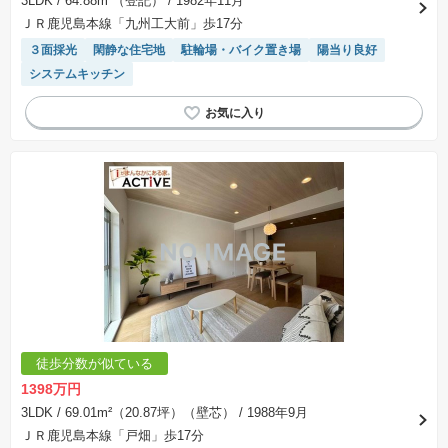
3LDK
/ 64.88m²（登記）
/ 1982年11月
ＪＲ鹿児島本線「九州工大前」歩17分
３面採光
閑静な住宅地
駐輪場・バイク置き場
陽当り良好
システムキッチン
徒歩分数が似ている
1398万円
3LDK
/ 69.01m²（20.87坪）（壁芯）
/ 1988年9月
ＪＲ鹿児島本線「戸畑」歩17分