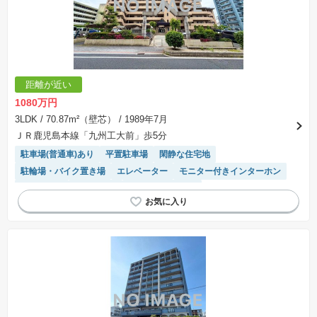
距離が近い
1080万円
3LDK
/ 70.87m²（壁芯）
/ 1989年7月
ＪＲ鹿児島本線「九州工大前」歩5分
駐車場(普通車)あり
平置駐車場
閑静な住宅地
駐輪場・バイク置き場
エレベーター
モニター付きインターホン
陽当り良好
駐車場空き
システムキッチン