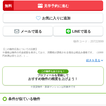
無料
見学予約に進む
メールで送る
LINEで送る
物件コード：20722899
【この物件広告についての注釈】
※価格は物件の代金総額を表示しており、消費税が課税される場合は税込み価格です。 （1000
円未満は切り上げ。）
※写真に写っている、またはパース（絵）や間取り図に描かれている家具や車などは、特にコ
メントがない場合、販売価格に含まれません。
※敷地権利が定期借地権のものは価格に権利金を含みます。
※建築条件付き土地価格には、建物価格は含まれません。
この物件もありかも！
※物件情報は、原則として情報提供日の２日前に最終確認した情報です。
プロフィールを登録して
※完成予想図はいずれも外構、植栽、外観等実際のものとは多少異なることがあります。
おすすめ物件の精度を上げよう！
※モデルルーム・モデルハウス・展示場・ショールームの画像の場合、今回販売の物件と異な
る場合があります。
※ＣＧ合成の画像の場合、実際とは多少異なる場合があります。
※賃貸物件・新築マンションは対象外です
※物件特徴：販売戸数が複数の物件は、全ての住戸に該当しない項目もあります。
※完成後１年以上を経過した未入居物件が掲載される場合があります。ご了承ください。
※新着：物件情報が「SUUMO」に掲載された日から１週間表示されます。
条件が似ている物件
※価格更新：物件価格が変更された日から１週間表示されます。
※販売予定物件はすべて、販売開始するまで契約または予約の申込みはできません。
※購入の前には物件内容や契約条件についてご自身で十分な確認をしていただくようにお願い