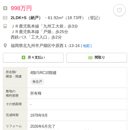
998万円
2LDK+S（納戸）
・61.92m²（18.73坪）（登記）
ＪＲ鹿児島本線「九州工大前」歩3分
ＪＲ鹿児島本線「戸畑」歩25分
西鉄バス「工大入口」歩2分
福岡県北九州市戸畑区中原西１-13-16
[ 地図 ]
月々支払い
間取り
所在階/
4階/SRC10階建
構造・階建
角住戸
敷地の
所有権
権利形態
その他面積
-
完成時期
1978年9月
リフォーム
2026年6月完了