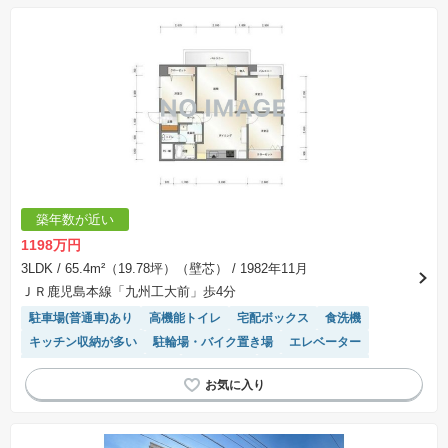
いたします。
※建築条件土地の情報内に掲載されている、建物プラン例は、土地購入者の設計プランの参考
の一例であって、プランの採用可否は任意です。
※土地（建築条件なし）で「建物プラン例」が表記してある時、そのプラン例は特定の建築請
負会社によるもので、当該建築請負会社以外で建てた場合、同様のものが同価格で建てられる
とは限りません。また建築請負会社を特定するものではありません。
※建築条件付き土地とは、その土地に建築する建物の建築請負契約が、一定期間内に成立する
ことを条件として売買される土地のことをいいます。建築請負契約成立に向けて設計プランを
協議するため、土地購入者が自己の希望する建物の設計協議をするために必要な相当の期間の
交渉期間が設定され、その期間内で希望を満たすプランが実現できたかどうかにより結論を出
します。なお、この期間は概ね3ヶ月程度とされています。納得のいくプランが出来ず、建築請
負契約が成立しない場合、土地売買契約は白紙に戻り、土地契約にかかった代金（土地代金、
手付金など）は名目のいかんに関わらず、全て返却されます。
※課税対象物件の「価格」や「費用等」は消費税込みの「総額表示」で統一しています。
※「本体価格」とは、課税対象物件においては「消費税を除いた建物価格」と「土地価格」の
築年数が近い
合計額を指します。
※課税対象物件は消費税込みの総額表示のため、不動産広告の販売価格には本体価格の金額は
1198万円
表示されておりません。
※取引にかかる費用：物件の契約手続き、決済、引き渡し時にかかる費用を表示しています。
3LDK
/ 65.4m²（19.78坪）（壁芯）
/ 1982年11月
不動産会社によって表記有無が異なるため、ご自身で十分な確認をしていただくようにお願い
ＪＲ鹿児島本線「九州工大前」歩4分
いたします。
※掲載の省エネ性能ラベル内の物件・住棟・号室名称については最新のものに変更されている
駐車場(普通車)あり
高機能トイレ
宅配ボックス
食洗機
場合があります。
キッチン収納が多い
駐輪場・バイク置き場
エレベーター
モニター付きインターホン
駐車場空き
システムキッチン
リフォーム済み物件
温水洗浄便座