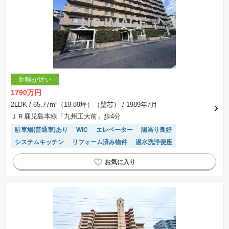
距離が近い
1790万円
2LDK
/ 65.77m²（19.89坪）（壁芯）
/ 1989年7月
ＪＲ鹿児島本線「九州工大前」歩4分
駐車場(普通車)あり
WIC
エレベーター
陽当り良好
システムキッチン
リフォーム済み物件
温水洗浄便座