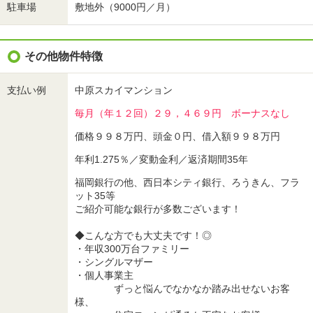
駐車場
敷地外（9000円／月）
その他物件特徴
支払い例
中原スカイマンション
毎月（年１２回）２９，４６９円 ボーナスなし
価格９９８万円、頭金０円、借入額９９８万円
年利1.275％／変動金利／返済期間35年
福岡銀行の他、西日本シティ銀行、ろうきん、フラ
ット35等
ご紹介可能な銀行が多数ございます！
◆こんな方でも大丈夫です！◎
・年収300万台ファミリー
・シングルマザー
・個人事業主
ずっと悩んでなかなか踏み出せないお客
様、