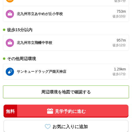
徒歩7分
753m
北九州市立あやめが丘小学校
徒歩10分
徒歩15分以内
957m
北九州市立飛幡中学校
徒歩12分
その他周辺環境
1.29km
サンキュードラッグ戸畑天神店
徒歩17分
周辺環境を地図で確認する
無料
見学予約に進む