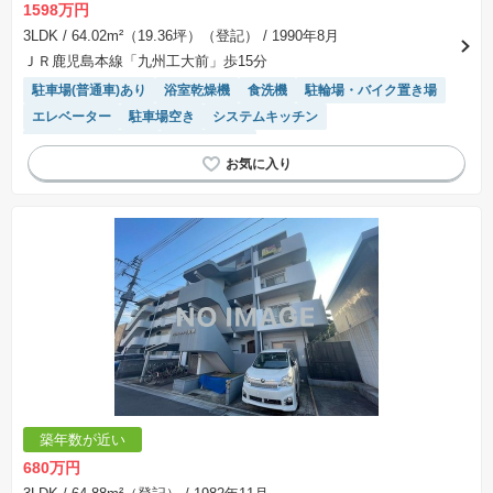
1598万円
3LDK
/ 64.02m²（19.36坪）（登記）
/ 1990年8月
ＪＲ鹿児島本線「九州工大前」歩15分
駐車場(普通車)あり
浴室乾燥機
食洗機
駐輪場・バイク置き場
エレベーター
駐車場空き
システムキッチン
リフォーム済み物件
温水洗浄便座
築年数が近い
680万円