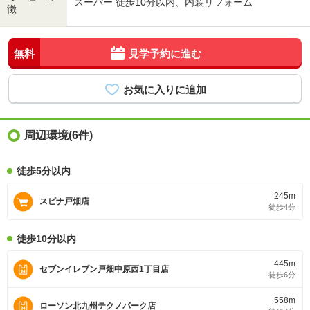
スーパー 徒歩10分以内、内装リフォーム
徴
無料
見学予約に進む
周辺環境(6件)
徒歩5分以内
245m
スピナ戸畑店
徒歩4分
徒歩10分以内
445m
セブンイレブン戸畑中原西1丁目店
徒歩6分
558m
ローソン北九州テクノパーク店