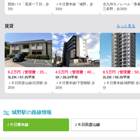
西鉄バス「黒原一丁目」歩
ＪＲ日豊本線「城野」歩
北九州モノレール「香
3分
16分
三萩野」歩16分
賃貸
もっと見る
6.2万円（管理費：3500円）
4.5万円（管理費：4000円）
8.5万円
3LDK / 67.35平米
1K / 28.24平米
2LDK / 59.35平米
ＪＲ日田彦山線/石田駅 歩
ＪＲ日豊本線/下曽根駅 歩
ＪＲ日豊本線/城野駅 歩2
20分
10分
分
城野駅の路線情報
ＪＲ日豊本線
ＪＲ日田彦山線