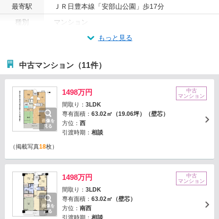
最寄駅
ＪＲ日豊本線「安部山公園」歩17分
種別
マンション
もっと見る
中古マンション（11件）
中古
1498万円
マンション
間取り：
3LDK
専有面積：
63.02㎡（19.06坪）（壁芯）
画像を
方位：
西
見る
引渡時期：
相談
（掲載写真
18
枚）
中古
1498万円
マンション
間取り：
3LDK
専有面積：
63.02㎡（壁芯）
画像を
方位：
南西
見る
引渡時期：
相談