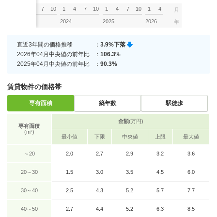
7
10
1
4
7
10
1
4
7
10
1
4
7
10
1
4
月
2023
2024
2025
2026
年
直近3年間の価格推移
：
3.9%下落
2026年04月中央値の前年比
：
106.3%
2025年04月中央値の前年比
：
90.3%
賃貸物件の価格帯
専有面積
築年数
駅徒歩
金額
(万円)
専有面積
(m²)
最小値
下限
中央値
上限
最大値
～20
2.0
2.7
2.9
3.2
3.6
20～30
1.5
3.0
3.5
4.5
6.0
30～40
2.5
4.3
5.2
5.7
7.7
40～50
2.7
4.4
5.2
6.3
8.5