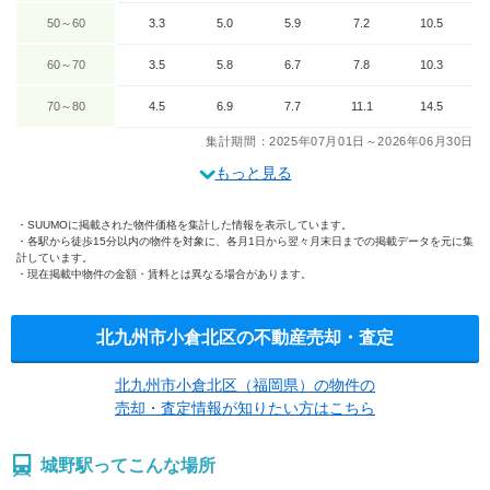
50～60
3.3
5.0
5.9
7.2
10.5
60～70
3.5
5.8
6.7
7.8
10.3
70～80
4.5
6.9
7.7
11.1
14.5
集計期間：2025年07月01日～2026年06月30日
もっと見る
SUUMOに掲載された物件価格を集計した情報を表示しています。
各駅から徒歩15分以内の物件を対象に、各月1日から翌々月末日までの掲載データを元に集
計しています。
現在掲載中物件の金額・賃料とは異なる場合があります。
北九州市小倉北区の不動産売却・査定
北九州市小倉北区（福岡県）の物件の
売却・査定情報が知りたい方はこちら
城野駅ってこんな場所