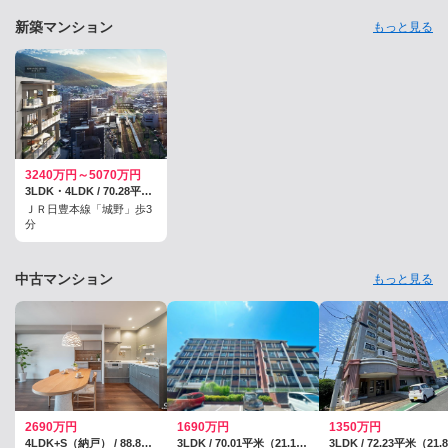
営業します」──。 ◇ ◇ ◇私が一人飲みを覚えたのは、学生時代から
数年を過ごした京…
新築マンション
もっと見る
3240万円～5070万円
3LDK・4LDK / 70.28平米～94.23平米
ＪＲ日豊本線「城野」歩3
分
中古マンション
もっと見る
2690万円
1690万円
1350万円
4LDK+S（納戸） / 88.82平米（壁芯）
3LDK / 70.01平米（21.17坪）（壁芯）