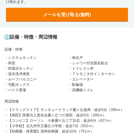
け取れます。
メールを受け取る(無料)
設備・特徴・周辺情報
設備・特徴
システムキッチン
角住戸
和室
シャワー付洗面化粧台
対面式キッチン
トイレ２ヶ所
温水洗浄便座
ＴＶモニタ付インターホン
ルーフバルコニー
エレベーター
宅配ボックス
駐輪場
バイク置場
高機能トイレ
周辺情報
【ドラッグストア】サンキュードラッグ霧ヶ丘薬局：徒歩5分（395ｍ）
【病院】医療法人恵友会霧ヶ丘つだ病院：徒歩5分（395ｍ）
【コンビニ】ローソン 小倉霧ケ丘三丁目店：徒歩6分（427ｍ）
【小学校】北九州市立霧丘小学校：徒歩7分（552ｍ）
【幼稚園・保育園】清和幼稚園：徒歩10分（751ｍ）