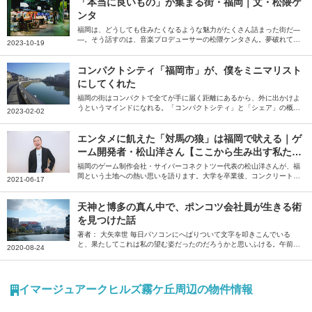
「本当に良いもの」が集まる街・福岡｜文・松隈ケ
ンタ
福岡は、どうしても住みたくなるような魅力がたくさん詰まった街だ―
―。そう話すのは、音楽プロデューサーの松隈ケンタさん。夢破れて帰
2023-10-19
ってくる場所、という印象を払拭するため、全盛期で地元に帰ることを
目標にしていた松隈さんが感じている、福岡の魅力を綴っていただきま
した。
コンパクトシティ「福岡市」が、僕をミニマリスト
にしてくれた
福岡の街はコンパクトで全てが手に届く距離にあるから、外に出かけよ
うというマインドになれる。「コンパクトシティ」と「シェア」の概念
2023-02-02
が、ミニマリストとあまりに相性が良過ぎるのだ――。そう語るのは、
ミニマリストしぶさん。「僕をミニマリストにしてくれた街」という福
岡県福岡市の魅力を、たっぷりと語っていただきました。
エンタメに飢えた「対馬の狼」は福岡で吠える｜ゲ
ーム開発者・松山洋さん【ここから生み出す私た
ち】
福岡のゲーム制作会社・サイバーコネクトツー代表の松山洋さんが、福
岡という土地への熱い思いを語ります。大学を卒業後、コンクリート業
2021-06-17
界を経て福岡で会社を設立。以来、25年以上にわたって、福岡からさま
ざまなゲーム、映画を生み出し続けてきた松山さん。クリエイターにと
って、福岡の魅力とは何か。自身のエンタメに対する原体験から、福岡
天神と博多の真ん中で、ポンコツ会社員が生きる術
を拠点にする意味合いまでを、福岡人ならではの視点で語ります。ま
を見つけた話
た、小・中学生時代を送った長崎・対馬の思い出も振り返ります。
著者： 大矢幸世 毎日パソコンにへばりついて文字を叩きこんでいる
と、果たしてこれは私の望む姿だったのだろうかと思いふける。午前2
2020-08-24
時。明朝の会議を考えると、ここらへんでキリをつけねばならない。ゾ
ーンに入っていたのもほんのつかの間、シャットダウンを余儀なくされ
る。スマートフォンを開くと、Facebookにいくつかの通知が来てい
た。タイムラインを少しさかのぼると、馴染みの飲み屋の投稿がある。
イマージュアークヒルズ霧ケ丘周辺の物件情報
「まだお客様は全然戻らず暇な日が続いていますが、コロナウイルスの
収束が進むと共に皆様が戻って来てくれることを信じ、今日も頑張って