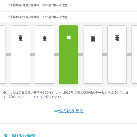
ＪＲ日豊本線(普通)(混雑率：90%(行橋→小倉))
ＪＲ日豊本線(快速)(混雑率：77%(行橋→小倉))
西小倉
南小倉
城野
安部山公園
下曽根
※こちらは定員乗車の基準を100%とした、2017年の国土交通省のデータより抜粋していま
す。詳細について、
こちら
をご覧ください。
他の駅を見る
周辺の施設