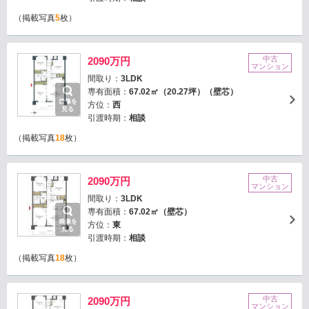
（掲載写真
5
枚）
中古
2090万円
マンション
間取り：
3LDK
専有面積：
67.02㎡（20.27坪）（壁芯）
画像を
方位：
西
見る
引渡時期：
相談
（掲載写真
18
枚）
中古
2090万円
マンション
間取り：
3LDK
専有面積：
67.02㎡（壁芯）
画像を
方位：
東
見る
引渡時期：
相談
（掲載写真
18
枚）
中古
2090万円
マンション