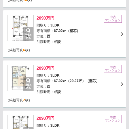
（掲載写真
10
枚）
中古
2090万円
マンション
間取り：
3LDK
専有面積：
67.02㎡（壁芯）
画像を
方位：
西
見る
引渡時期：
相談
（掲載写真
6
枚）
中古
2090万円
マンション
間取り：
3LDK
専有面積：
67.02㎡（20.27坪）（壁芯）
画像を
方位：
西
見る
引渡時期：
相談
（掲載写真
2
枚）
中古
2090万円
マンション
間取り：
3LDK