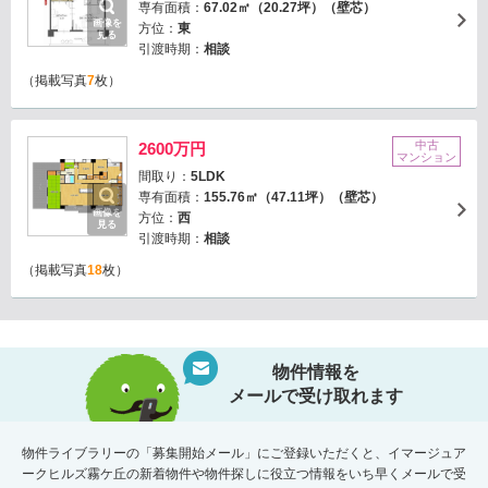
専有面積：
67.02㎡（20.27坪）（壁芯）
画像を
方位：
東
見る
引渡時期：
相談
（掲載写真
7
枚）
中古
2600万円
マンション
間取り：
5LDK
専有面積：
155.76㎡（47.11坪）（壁芯）
画像を
方位：
西
見る
引渡時期：
相談
（掲載写真
18
枚）
物件情報を
メールで受け取れます
物件ライブラリーの「募集開始メール」にご登録いただくと、イマージュア
ークヒルズ霧ケ丘の新着物件や物件探しに役立つ情報をいち早くメールで受