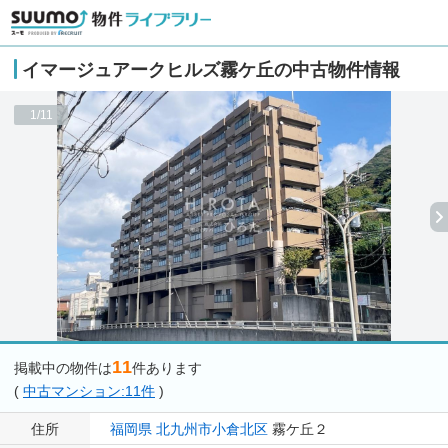
イマージュアークヒルズ霧ケ丘の中古物件情報
1/11
11
掲載中の物件は
件あります
(
中古マンション:11件
)
住所
福岡県
北九州市小倉北区
霧ケ丘２