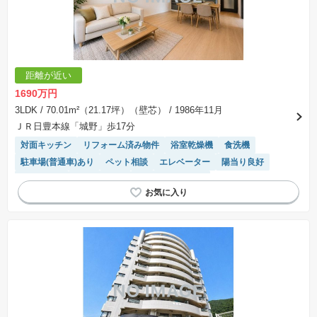
距離が近い
1690万円
3LDK
/ 70.01m²（21.17坪）（壁芯）
/ 1986年11月
ＪＲ日豊本線「城野」歩17分
対面キッチン
リフォーム済み物件
浴室乾燥機
食洗機
駐車場(普通車)あり
ペット相談
エレベーター
陽当り良好
駐車場空き
温水洗浄便座
システムキッチン