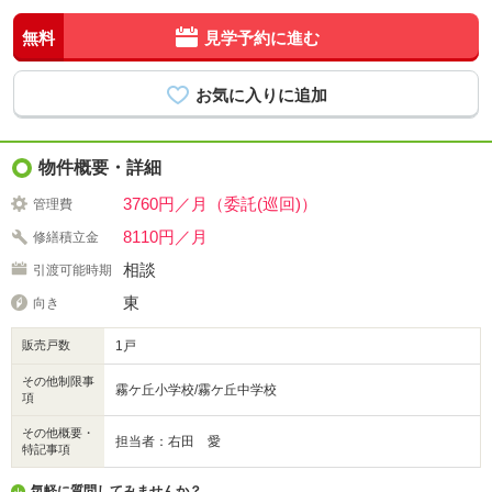
無料
見学予約に進む
物件概要・詳細
3760円／月（委託(巡回)）
管理費
8110円／月
修繕積立金
相談
引渡可能時期
東
向き
販売戸数
1戸
その他制限事
霧ケ丘小学校/霧ケ丘中学校
項
その他概要・
担当者：右田 愛
特記事項
気軽に質問してみませんか？