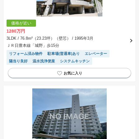
価格が近い
1280万円
3LDK
/ 76.8m²（23.23坪）（壁芯）
/ 1995年3月
ＪＲ日豊本線「城野」歩15分
リフォーム済み物件
駐車場(普通車)あり
エレベーター
陽当り良好
温水洗浄便座
システムキッチン