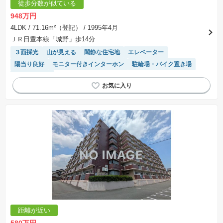
徒歩分数が似ている
948万円
4LDK
/ 71.16m²（登記）
/ 1995年4月
ＪＲ日豊本線「城野」歩14分
３面採光
山が見える
閑静な住宅地
エレベーター
陽当り良好
モニター付きインターホン
駐輪場・バイク置き場
温水洗浄便座
距離が近い