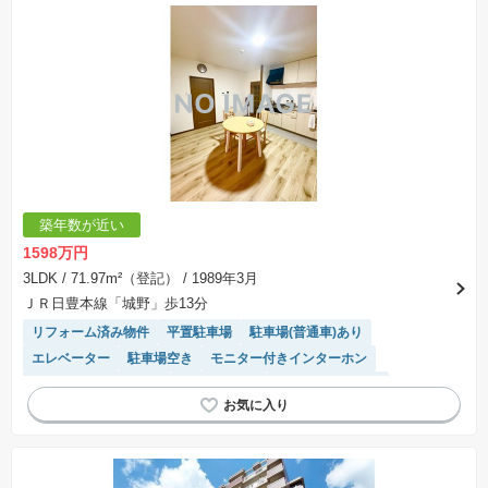
※建築条件土地の情報内に掲載されている、建物プラン例は、土地購入者の設計プランの参考
の一例であって、プランの採用可否は任意です。
※土地（建築条件なし）で「建物プラン例」が表記してある時、そのプラン例は特定の建築請
負会社によるもので、当該建築請負会社以外で建てた場合、同様のものが同価格で建てられる
とは限りません。また建築請負会社を特定するものではありません。
※建築条件付き土地とは、その土地に建築する建物の建築請負契約が、一定期間内に成立する
ことを条件として売買される土地のことをいいます。建築請負契約成立に向けて設計プランを
協議するため、土地購入者が自己の希望する建物の設計協議をするために必要な相当の期間の
交渉期間が設定され、その期間内で希望を満たすプランが実現できたかどうかにより結論を出
します。なお、この期間は概ね3ヶ月程度とされています。納得のいくプランが出来ず、建築請
負契約が成立しない場合、土地売買契約は白紙に戻り、土地契約にかかった代金（土地代金、
手付金など）は名目のいかんに関わらず、全て返却されます。
※課税対象物件の「価格」や「費用等」は消費税込みの「総額表示」で統一しています。
※「本体価格」とは、課税対象物件においては「消費税を除いた建物価格」と「土地価格」の
築年数が近い
合計額を指します。
※課税対象物件は消費税込みの総額表示のため、不動産広告の販売価格には本体価格の金額は
1598万円
表示されておりません。
※取引にかかる費用：物件の契約手続き、決済、引き渡し時にかかる費用を表示しています。
3LDK
/ 71.97m²（登記）
/ 1989年3月
不動産会社によって表記有無が異なるため、ご自身で十分な確認をしていただくようにお願い
ＪＲ日豊本線「城野」歩13分
いたします。
※掲載の省エネ性能ラベル内の物件・住棟・号室名称については最新のものに変更されている
リフォーム済み物件
平置駐車場
駐車場(普通車)あり
場合があります。
エレベーター
駐車場空き
モニター付きインターホン
駐輪場・バイク置き場
温水洗浄便座
システムキッチン