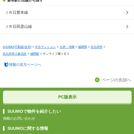
最寄駅の沿線から探す
ＪＲ日豊本線
ＪＲ日田彦山線
SUUMO[不動産/住宅]
>
中古マンション
>
九州・沖縄
>
福岡県
>
北九州市
>
北九州市小倉北区
>
城野駅
>
サンライフ霧ヶ丘Ⅱ
情報の見方ページへ
ページの先頭へ
PC版表示
SUUMOで物件を紹介したい
掲載のお問い合わせ
SUUMOに関する情報