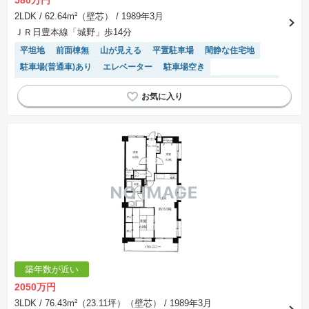
580万円
2LDK
/ 62.64m²（壁芯）
/ 1989年3月
ＪＲ日豊本線「城野」歩14分
平坦地
前面棟無
山が見える
平置駐車場
閑静な住宅地
駐車場(普通車)あり
エレベーター
駐車場空き
モニター付きインターホン
駐輪場・バイク置き場
温水洗浄便座
システムキッチン
築年数が近い
2050万円
3LDK
/ 76.43m²（23.11坪）（壁芯）
/ 1989年3月