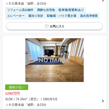
ＪＲ日豊本線「城野」歩15分
リフォーム済み物件
閑静な住宅地
駐車場(普通車)あり
エレベーター
陽当り良好
駐輪場・バイク置き場
温水洗浄便座
システムキッチン
価格が近い
1290万円
3LDK
/ 74.26m²（壁芯）
/ 1991年5月
ＪＲ日豊本線「城野」歩15分