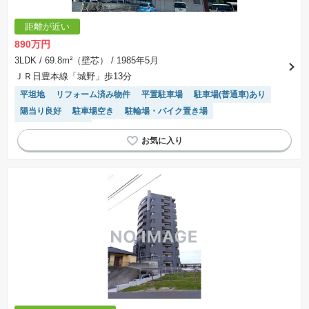
距離が近い
890万円
3LDK
/ 69.8m²（壁芯）
/ 1985年5月
ＪＲ日豊本線「城野」歩13分
平坦地
リフォーム済み物件
平置駐車場
駐車場(普通車)あり
陽当り良好
駐車場空き
駐輪場・バイク置き場
システムキッチン