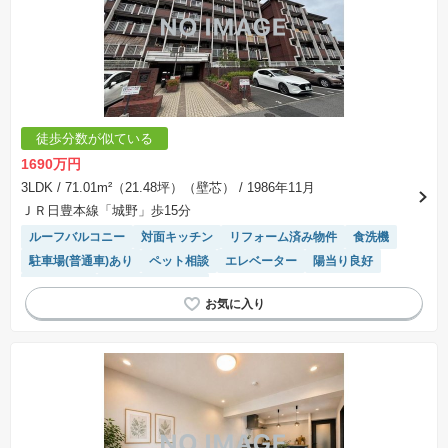
徒歩分数が似ている
1690万円
3LDK
/ 71.01m²（21.48坪）（壁芯）
/ 1986年11月
ＪＲ日豊本線「城野」歩15分
ルーフバルコニー
対面キッチン
リフォーム済み物件
食洗機
駐車場(普通車)あり
ペット相談
エレベーター
陽当り良好
駐車場空き
システムキッチン