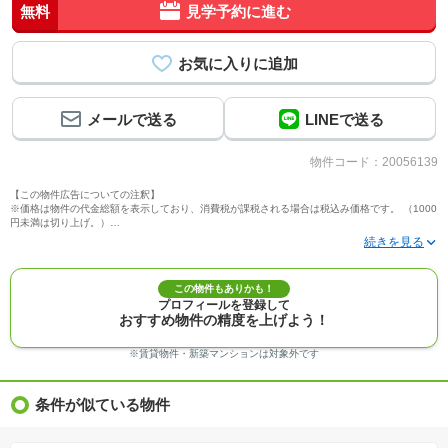
無料
見学予約に進む
メールで送る
LINEで送る
物件コード：20056139
【この物件広告についての注釈】
※価格は物件の代金総額を表示しており、消費税が課税される場合は税込み価格です。 （1000
円未満は切り上げ。）
※写真に写っている、またはパース（絵）や間取り図に描かれている家具や車などは、特にコ
メントがない場合、販売価格に含まれません。
※敷地権利が定期借地権のものは価格に権利金を含みます。
※建築条件付き土地価格には、建物価格は含まれません。
この物件もありかも！
※物件情報は、原則として情報提供日の２日前に最終確認した情報です。
プロフィールを登録して
※完成予想図はいずれも外構、植栽、外観等実際のものとは多少異なることがあります。
おすすめ物件の精度を上げよう！
※モデルルーム・モデルハウス・展示場・ショールームの画像の場合、今回販売の物件と異な
る場合があります。
※ＣＧ合成の画像の場合、実際とは多少異なる場合があります。
※賃貸物件・新築マンションは対象外です
※物件特徴：販売戸数が複数の物件は、全ての住戸に該当しない項目もあります。
※完成後１年以上を経過した未入居物件が掲載される場合があります。ご了承ください。
※新着：物件情報が「SUUMO」に掲載された日から１週間表示されます。
条件が似ている物件
※価格更新：物件価格が変更された日から１週間表示されます。
※販売予定物件はすべて、販売開始するまで契約または予約の申込みはできません。
※購入の前には物件内容や契約条件についてご自身で十分な確認をしていただくようにお願い
いたします。