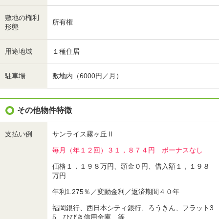
敷地の権利
所有権
形態
用途地域
１種住居
駐車場
敷地内（6000円／月）
その他物件特徴
支払い例
サンライス霧ヶ丘Ⅱ
毎月（年１２回）３１，８７４円 ボーナスなし
価格１，１９８万円、頭金０円、借入額１，１９８
万円
年利1.275％／変動金利／返済期間４０年
福岡銀行、西日本シティ銀行、ろうきん、フラット3
5、ひびき信用金庫 等