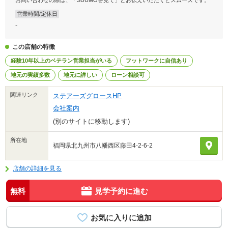
お問い合わせの際は、「SUUMOを見て」とお伝えいただくとスムーズです。
営業時間/定休日
-
この店舗の特徴
経験10年以上のベテラン営業担当がいる
フットワークに自信あり
地元の実績多数
地元に詳しい
ローン相談可
関連リンク
ステアーズグロースHP
会社案内
(別のサイトに移動します)
所在地
福岡県北九州市八幡西区藤田4-2-6-2
店舗の詳細を見る
無料
見学予約に進む