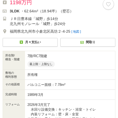
1198万円
3LDK
・62.64m²（18.94坪）（壁芯）
ＪＲ日豊本線「城野」歩14分
北九州モノレール「城野」歩24分
福岡県北九州市小倉北区高坊２-4-25
[ 地図 ]
月々支払い
間取り
所在階/
7階/RC7階建
構造・階建
最上階・上階なし
敷地の
所有権
権利形態
その他面積
バルコニー面積：7.78m²
完成時期
1989年3月
リフォーム
2026年3月完了
水回り設備交換：キッチン・浴室・トイレ
内装リフォーム：壁・床・全室