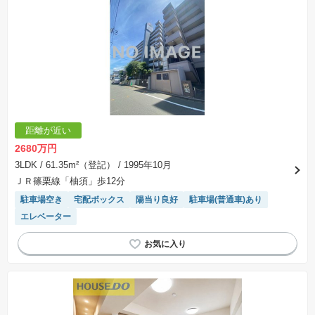
距離が近い
2680万円
3LDK
/ 61.35m²（登記）
/ 1995年10月
ＪＲ篠栗線「柚須」歩12分
駐車場空き
宅配ボックス
陽当り良好
駐車場(普通車)あり
エレベーター