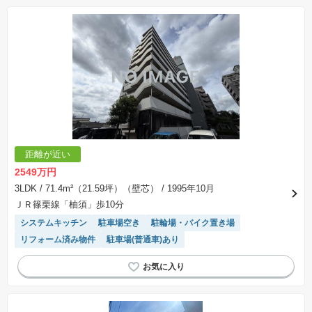
リフォーム済み物件
駐車場(普通車)あり
温水洗浄便座
エレベーター
距離が近い
2549万円
3LDK
/ 71.4m²（21.59坪）（壁芯）
/ 1995年10月
ＪＲ篠栗線「柚須」歩10分
システムキッチン
駐車場空き
駐輪場・バイク置き場
リフォーム済み物件
駐車場(普通車)あり