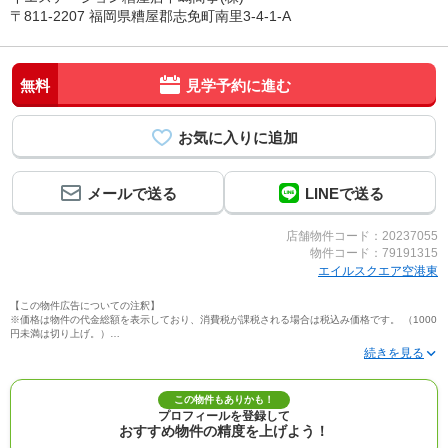
〒811-2207 福岡県糟屋郡志免町南里3-4-1-A
無料
見学予約に進む
メールで送る
LINEで送る
店舗物件コード：20237055
物件コード：79191315
エイルスクエア空港東
【この物件広告についての注釈】
※価格は物件の代金総額を表示しており、消費税が課税される場合は税込み価格です。 （1000
円未満は切り上げ。）
※写真に写っている、またはパース（絵）や間取り図に描かれている家具や車などは、特にコ
メントがない場合、販売価格に含まれません。
※敷地権利が定期借地権のものは価格に権利金を含みます。
※建築条件付き土地価格には、建物価格は含まれません。
この物件もありかも！
※物件情報は、原則として情報提供日の２日前に最終確認した情報です。
プロフィールを登録して
※完成予想図はいずれも外構、植栽、外観等実際のものとは多少異なることがあります。
おすすめ物件の精度を上げよう！
※モデルルーム・モデルハウス・展示場・ショールームの画像の場合、今回販売の物件と異な
る場合があります。