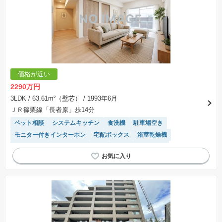
価格が近い
2290万円
3LDK
/ 63.61m²（壁芯）
/ 1993年6月
ＪＲ篠栗線「長者原」歩14分
ペット相談
システムキッチン
食洗機
駐車場空き
モニター付きインターホン
宅配ボックス
浴室乾燥機
陽当り良好
リフォーム済み物件
駐車場(普通車)あり
温水洗浄便座