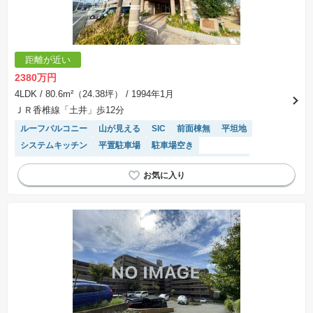
距離が近い
2380万円
4LDK
/ 80.6m²（24.38坪）
/ 1994年1月
ＪＲ香椎線「土井」歩12分
ルーフバルコニー
山が見える
SIC
前面棟無
平坦地
システムキッチン
平置駐車場
駐車場空き
モニター付きインターホン
閑静な住宅地
対面キッチン
駐輪場・バイク置き場
陽当り良好
駐車場(普通車)あり
温水洗浄便座
エレベーター