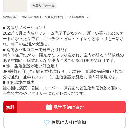
内装リフォーム
情報提供日 : 2026年8月8日、次回更新予定日 : 2026年8月16日
■ 内装リノベーション！
2026年3月に内装リフォーム完了予定なので、新しい暮らしのスタ
ートにぴったりです。キッチン・浴室・トイレなど水回りも一新さ
れ、毎日の生活が快適に。
■ 南向きバルコニーで日当たり良好！
南向き住戸だから、陽光がたっぷり注がれ、室内が明るく開放感の
ある空間に。家族みんなが快適に過ごせる3LDKの間取りです。
■ 駅・生活施設が近い好立地！
JR香椎線「伊賀」駅まで徒歩17分、バス停（青洲会病院前）徒歩5
分で通勤・通学もスムーズ。生活施設が身近に揃う好環境です。
■ 周辺環境の魅力
徒歩圏に病院、公園、スーパー、保育園など生活利便施設が揃い、
子育て世帯やファミリーにも安心の立地です。
無料
見学予約に進む