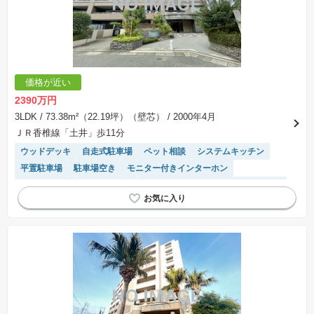
価格が近い
2390万円
3LDK
/ 73.38m²（22.19坪）（壁芯）
/ 2000年4月
ＪＲ香椎線「土井」歩11分
ウッドデッキ
自走式駐車場
ペット相談
システムキッチン
平置駐車場
駐車場空き
モニター付きインターホン
宅配ボックス
対面キッチン
駐輪場・バイク置き場
陽当り良好
駐車場(普通車)あり
温水洗浄便座
エレベーター