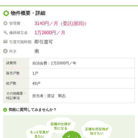
物件概要・詳細
3140円／月（委託(巡回)）
管理費
1万2600円／月
修繕積立金
即引渡可
引渡可能時期
南
向き
諸費用
自治会費：1万2000円／年
販売戸数
1戸
総戸数
49戸
その他概要・
担当者：渡辺 剛志
特記事項
気軽に質問してみませんか？