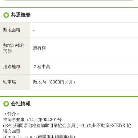
共通概要
敷地面積
-
敷地の権利
所有権
形態
用途地域
２種中高
駐車場
敷地内（8000円／月）
会社情報
＜仲介＞
福岡県知事（14）第004301号
(公社)福岡県宅地建物取引業協会会員 (一社)九州不動産公正取引協
議会加盟
イエステーション糟屋店中嶋商事(株)