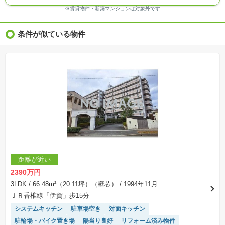
※ＣＧ合成の画像の場合、実際とは多少異なる場合があります。
※賃貸物件・新築マンションは対象外です
※物件特徴：販売戸数が複数の物件は、全ての住戸に該当しない項目もあります。
※完成後１年以上を経過した未入居物件が掲載される場合があります。ご了承ください。
※新着：物件情報が「SUUMO」に掲載された日から１週間表示されます。
条件が似ている物件
※価格更新：物件価格が変更された日から１週間表示されます。
※販売予定物件はすべて、販売開始するまで契約または予約の申込みはできません。
※購入の前には物件内容や契約条件についてご自身で十分な確認をしていただくようにお願い
いたします。
※建築条件土地の情報内に掲載されている、建物プラン例は、土地購入者の設計プランの参考
の一例であって、プランの採用可否は任意です。
※土地（建築条件なし）で「建物プラン例」が表記してある時、そのプラン例は特定の建築請
負会社によるもので、当該建築請負会社以外で建てた場合、同様のものが同価格で建てられる
とは限りません。また建築請負会社を特定するものではありません。
※建築条件付き土地とは、その土地に建築する建物の建築請負契約が、一定期間内に成立する
ことを条件として売買される土地のことをいいます。建築請負契約成立に向けて設計プランを
協議するため、土地購入者が自己の希望する建物の設計協議をするために必要な相当の期間の
交渉期間が設定され、その期間内で希望を満たすプランが実現できたかどうかにより結論を出
します。なお、この期間は概ね3ヶ月程度とされています。納得のいくプランが出来ず、建築請
負契約が成立しない場合、土地売買契約は白紙に戻り、土地契約にかかった代金（土地代金、
手付金など）は名目のいかんに関わらず、全て返却されます。
※課税対象物件の「価格」や「費用等」は消費税込みの「総額表示」で統一しています。
※「本体価格」とは、課税対象物件においては「消費税を除いた建物価格」と「土地価格」の
距離が近い
合計額を指します。
※課税対象物件は消費税込みの総額表示のため、不動産広告の販売価格には本体価格の金額は
2390万円
表示されておりません。
※取引にかかる費用：物件の契約手続き、決済、引き渡し時にかかる費用を表示しています。
3LDK
/ 66.48m²（20.11坪）（壁芯）
/ 1994年11月
不動産会社によって表記有無が異なるため、ご自身で十分な確認をしていただくようにお願い
ＪＲ香椎線「伊賀」歩15分
いたします。
※掲載の省エネ性能ラベル内の物件・住棟・号室名称については最新のものに変更されている
システムキッチン
駐車場空き
対面キッチン
場合があります。
駐輪場・バイク置き場
陽当り良好
リフォーム済み物件