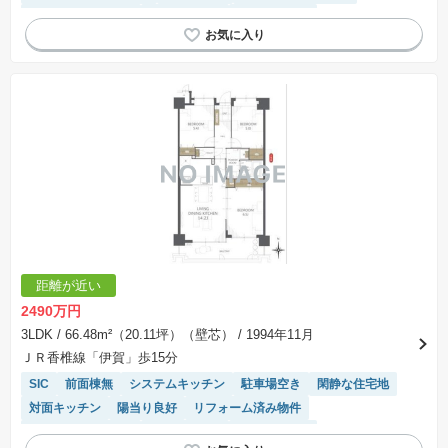
駐車場(普通車)あり
温水洗浄便座
エレベーター
距離が近い
2490万円
3LDK
/ 66.48m²（20.11坪）（壁芯）
/ 1994年11月
ＪＲ香椎線「伊賀」歩15分
SIC
前面棟無
システムキッチン
駐車場空き
閑静な住宅地
対面キッチン
陽当り良好
リフォーム済み物件
駐車場(普通車)あり
温水洗浄便座
エレベーター