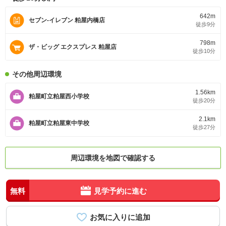
642m
セブン-イレブン 粕屋内橋店
徒歩9分
798m
ザ・ビッグ エクスプレス 粕屋店
徒歩10分
その他周辺環境
1.56km
粕屋町立粕屋西小学校
徒歩20分
2.1km
粕屋町立粕屋東中学校
徒歩27分
周辺環境を地図で確認する
無料
見学予約に進む