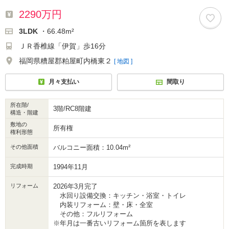
2290万円
3LDK
・66.48m²
ＪＲ香椎線「伊賀」歩16分
福岡県糟屋郡粕屋町内橋東２
[ 地図 ]
月々支払い
間取り
所在階/
3階/RC8階建
構造・階建
敷地の
所有権
権利形態
その他面積
バルコニー面積：10.04m²
完成時期
1994年11月
リフォーム
2026年3月完了
水回り設備交換：キッチン・浴室・トイレ
内装リフォーム：壁・床・全室
その他：フルリフォーム
※年月は一番古いリフォーム箇所を表します