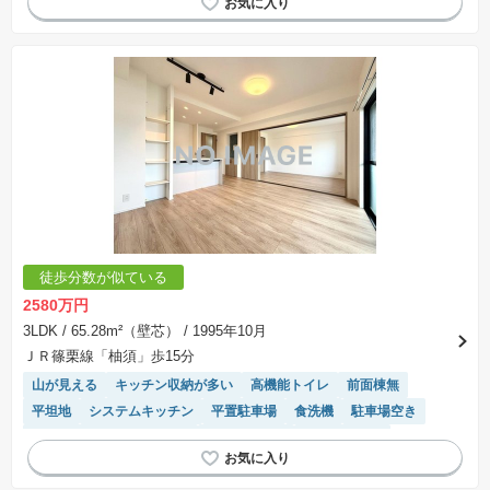
徒歩分数が似ている
2580万円
3LDK
/ 65.28m²（壁芯）
/ 1995年10月
ＪＲ篠栗線「柚須」歩15分
山が見える
キッチン収納が多い
高機能トイレ
前面棟無
平坦地
システムキッチン
平置駐車場
食洗機
駐車場空き
モニター付きインターホン
宅配ボックス
閑静な住宅地
対面キッチン
駐輪場・バイク置き場
陽当り良好