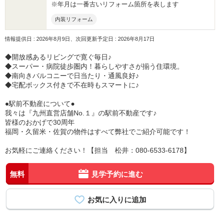
※年月は一番古いリフォーム箇所を表します
内装リフォーム
情報提供日 : 2026年8月9日、次回更新予定日 : 2026年8月17日
◆開放感あるリビングで寛ぐ毎日♪
◆スーパー・病院徒歩圏内！暮らしやすさが揃う住環境。
◆南向きバルコニーで日当たり・通風良好♪
◆宅配ボックス付きで不在時もスマートに♪
●駅前不動産について●
我々は『九州直営店舗No.１』の駅前不動産です♪
皆様のおかげで30周年
福岡・久留米・佐賀の物件はすべて弊社でご紹介可能です！
お気軽にご連絡ください！【担当 松井：080-6533-6178】
無料
見学予約に進む