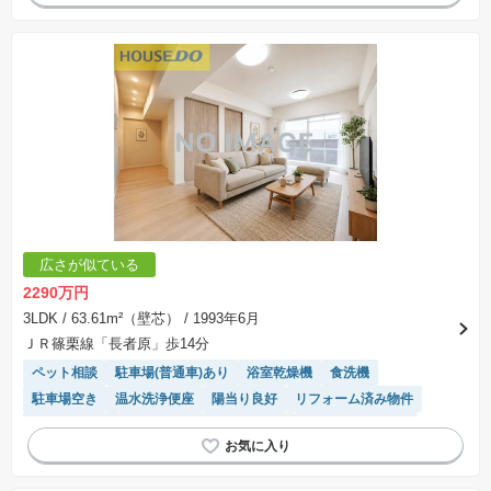
広さが似ている
2290万円
3LDK
/ 63.61m²（壁芯）
/ 1993年6月
ＪＲ篠栗線「長者原」歩14分
ペット相談
駐車場(普通車)あり
浴室乾燥機
食洗機
駐車場空き
温水洗浄便座
陽当り良好
リフォーム済み物件
宅配ボックス
モニター付きインターホン
システムキッチン