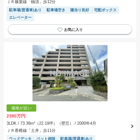
ＪＲ篠栗線「柚須」歩12分
駐車場(普通車)あり
駐車場空き
陽当り良好
宅配ボックス
エレベーター
価格が近い
2390万円
3LDK
/ 73.38m²（22.19坪）（壁芯）
/ 2000年4月
ＪＲ香椎線「土井」歩11分
ウッドデッキ
ペット相談
駐車場(普通車)あり