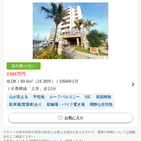
築年数が近い
2380万円
4LDK
/ 80.6m²（24.38坪）
/ 1994年1月
ＪＲ香椎線「土井」歩12分
山が見える
平坦地
ルーフバルコニー
SIC
前面棟無
駐車場(普通車)あり
駐輪場・バイク置き場
閑静な住宅地
駐車場空き
温水洗浄便座
平置駐車場
陽当り良好
モニター付きインターホン
エレベーター
システムキッチン
対面キッチン
※サイトの表示内容が現在の状況とは異なる場合がありますので、最新の情報については掲載
会社にご確認ください。
※表示しているタグ情報の詳細は
こちら
をご確認ください。