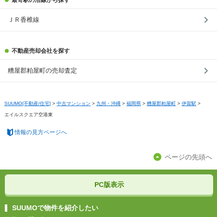
最寄駅の沿線から探す
ＪＲ香椎線
不動産売却会社を探す
糟屋郡粕屋町の売却査定
SUUMO[不動産/住宅]
>
中古マンション
>
九州・沖縄
>
福岡県
>
糟屋郡粕屋町
>
伊賀駅
>
エイルスクエア空港東
情報の見方ページへ
ページの先頭へ
PC版表示
SUUMOで物件を紹介したい