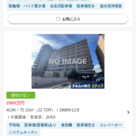
駐輪場・バイク置き場
自走式駐車場
駐車場空き
温水洗浄便座
平置駐車場
陽当り良好
宅配ボックス
モニター付きインターホン
エレベーター
システムキッチン
対面キッチン
価格が近い
2580万円
4LDK
/ 75.12m²（22.72坪）
/ 1998年11月
ＪＲ篠栗線「長者原」歩4分
平坦地
駐車場(普通車)あり
食洗機
駐車場空き
エレベーター
システムキッチン