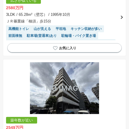
広さが似ている
2580万円
3LDK
/ 65.28m²（壁芯）
/ 1995年10月
ＪＲ篠栗線「柚須」歩15分
高機能トイレ
山が見える
平坦地
キッチン収納が多い
前面棟無
駐車場(普通車)あり
駐輪場・バイク置き場
閑静な住宅地
食洗機
駐車場空き
温水洗浄便座
平置駐車場
陽当り良好
リフォーム済み物件
宅配ボックス
モニター付きインターホン
エレベーター
システムキッチン
対面キッチン
築年数が近い
2549万円