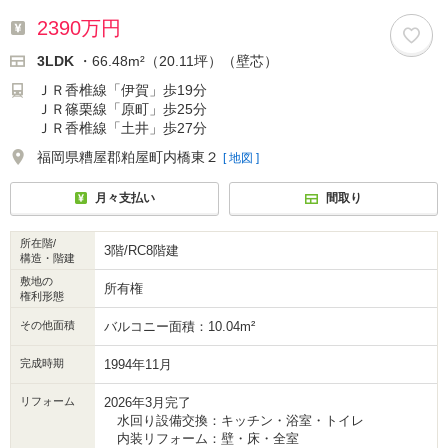
2390万円
3LDK
・66.48m²（20.11坪）（壁芯）
ＪＲ香椎線「伊賀」歩19分
ＪＲ篠栗線「原町」歩25分
ＪＲ香椎線「土井」歩27分
福岡県糟屋郡粕屋町内橋東２
[ 地図 ]
月々支払い
間取り
所在階/
3階/RC8階建
構造・階建
敷地の
所有権
権利形態
その他面積
バルコニー面積：10.04m²
完成時期
1994年11月
リフォーム
2026年3月完了
水回り設備交換：キッチン・浴室・トイレ
内装リフォーム：壁・床・全室