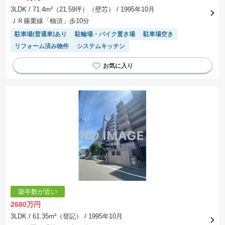
3LDK
/ 71.4m²（21.59坪）（壁芯）
/ 1995年10月
ＪＲ篠栗線「柚須」歩10分
駐車場(普通車)あり
駐輪場・バイク置き場
駐車場空き
リフォーム済み物件
システムキッチン
築年数が近い
2680万円
3LDK
/ 61.35m²（登記）
/ 1995年10月