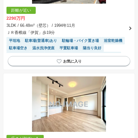
距離が近い
2290万円
3LDK
/ 66.48m²（壁芯）
/ 1994年11月
ＪＲ香椎線「伊賀」歩19分
平坦地
駐車場(普通車)あり
駐輪場・バイク置き場
浴室乾燥機
駐車場空き
温水洗浄便座
平置駐車場
陽当り良好
リフォーム済み物件
宅配ボックス
モニター付きインターホン
エレベーター
システムキッチン
対面キッチン