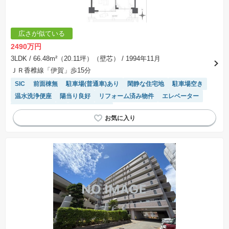
負契約が成立しない場合、土地売買契約は白紙に戻り、土地契約にかかった代金（土地代金、
手付金など）は名目のいかんに関わらず、全て返却されます。
※課税対象物件の「価格」や「費用等」は消費税込みの「総額表示」で統一しています。
※「本体価格」とは、課税対象物件においては「消費税を除いた建物価格」と「土地価格」の
広さが似ている
合計額を指します。
※課税対象物件は消費税込みの総額表示のため、不動産広告の販売価格には本体価格の金額は
2490万円
表示されておりません。
※取引にかかる費用：物件の契約手続き、決済、引き渡し時にかかる費用を表示しています。
3LDK
/ 66.48m²（20.11坪）（壁芯）
/ 1994年11月
不動産会社によって表記有無が異なるため、ご自身で十分な確認をしていただくようにお願い
ＪＲ香椎線「伊賀」歩15分
いたします。
※掲載の省エネ性能ラベル内の物件・住棟・号室名称については最新のものに変更されている
SIC
前面棟無
駐車場(普通車)あり
閑静な住宅地
駐車場空き
場合があります。
温水洗浄便座
陽当り良好
リフォーム済み物件
エレベーター
システムキッチン
対面キッチン