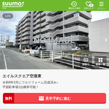
0
1/20
エイルスクエア空港東
令和8年3月にフルリフォーム完成済み♪
平面駐車場1台継承可能！
無料
見学予約に進む