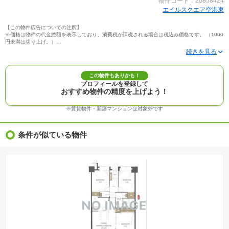
物件コード：20858424
エイルスクエア空港東
【この物件広告についての注釈】
※価格は物件の代金総額を表示しており、消費税が課税される場合は税込み価格です。 （1000
円未満は切り上げ。）
※写真に写っている、またはパース（絵）や間取り図に描かれている家具や車などは、特にコ
メントがない場合、販売価格に含まれません。
※敷地権利が定期借地権のものは価格に権利金を含みます。
※建築条件付き土地価格には、建物価格は含まれません。
この物件もありかも！
※物件情報は、原則として情報提供日の２日前に最終確認した情報です。
プロフィールを登録して
※完成予想図はいずれも外構、植栽、外観等実際のものとは多少異なることがあります。
おすすめ物件の精度を上げよう！
※モデルルーム・モデルハウス・展示場・ショールームの画像の場合、今回販売の物件と異な
る場合があります。
※ＣＧ合成の画像の場合、実際とは多少異なる場合があります。
※賃貸物件・新築マンションは対象外です
※物件特徴：販売戸数が複数の物件は、全ての住戸に該当しない項目もあります。
※完成後１年以上を経過した未入居物件が掲載される場合があります。ご了承ください。
※新着：物件情報が「SUUMO」に掲載された日から１週間表示されます。
条件が似ている物件
※価格更新：物件価格が変更された日から１週間表示されます。
※販売予定物件はすべて、販売開始するまで契約または予約の申込みはできません。
※購入の前には物件内容や契約条件についてご自身で十分な確認をしていただくようにお願い
いたします。
※建築条件土地の情報内に掲載されている、建物プラン例は、土地購入者の設計プランの参考
の一例であって、プランの採用可否は任意です。
※土地（建築条件なし）で「建物プラン例」が表記してある時、そのプラン例は特定の建築請
負会社によるもので、当該建築請負会社以外で建てた場合、同様のものが同価格で建てられる
とは限りません。また建築請負会社を特定するものではありません。
※建築条件付き土地とは、その土地に建築する建物の建築請負契約が、一定期間内に成立する
ことを条件として売買される土地のことをいいます。建築請負契約成立に向けて設計プランを
協議するため、土地購入者が自己の希望する建物の設計協議をするために必要な相当の期間の
交渉期間が設定され、その期間内で希望を満たすプランが実現できたかどうかにより結論を出
します。なお、この期間は概ね3ヶ月程度とされています。納得のいくプランが出来ず、建築請