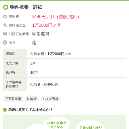
物件概要・詳細
3140円／月（委託(巡回)）
管理費
1万2600円／月
修繕積立金
即引渡可
引渡可能時期
南
向き
諸費用
自治会費：1万2000円／年
販売戸数
1戸
総戸数
49戸
その他概要・
担当者：松井拓磨
特記事項
平面駐車場
駐輪場
バイク置場
気軽に質問してみませんか？