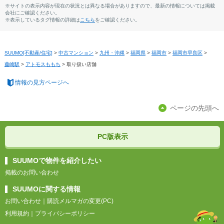
※サイトの表示内容が現在の状況とは異なる場合がありますので、最新の情報については掲載
会社にご確認ください。
※表示しているタグ情報の詳細は
こちら
をご確認ください。
SUUMO[不動産/住宅]
>
中古マンション
>
九州・沖縄
>
福岡県
>
福岡市
>
福岡市早良区
>
藤崎駅
>
アトモスももち
>
取り扱い店舗
情報の見方ページへ
ページの先頭へ
PC版表示
SUUMOで物件を紹介したい
掲載のお問い合わせ
SUUMOに関する情報
お問い合わせ
｜
購読メルマガの変更(PC)
利用規約
｜
プライバシーポリシー