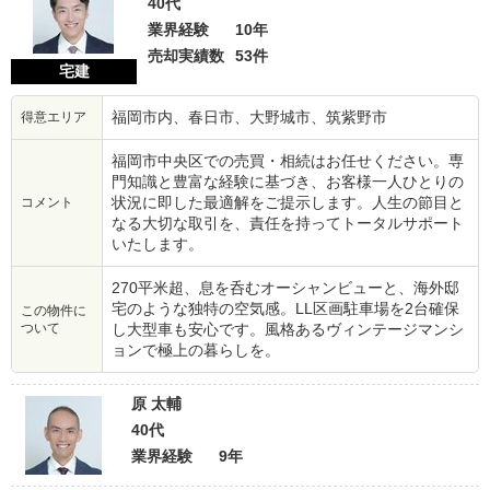
40代
業界経験
10年
売却実績数
53件
宅建
福岡市内、春日市、大野城市、筑紫野市
得意エリア
福岡市中央区での売買・相続はお任せください。専
門知識と豊富な経験に基づき、お客様一人ひとりの
状況に即した最適解をご提示します。人生の節目と
コメント
なる大切な取引を、責任を持ってトータルサポート
いたします。
270平米超、息を呑むオーシャンビューと、海外邸
宅のような独特の空気感。LL区画駐車場を2台確保
この物件に
ついて
し大型車も安心です。風格あるヴィンテージマンシ
ョンで極上の暮らしを。
原 太輔
40代
業界経験
9年