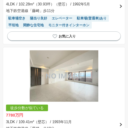
4LDK
/ 102.28m²（30.93坪）（壁芯）
/ 1992年5月
地下鉄空港線「藤崎」歩11分
駐車場空き
陽当り良好
エレベーター
駐車場(普通車)あり
平坦地
閑静な住宅地
モニター付きインターホン
徒歩分数が似ている
7780万円
3LDK
/ 109.41m²（壁芯）
/ 1993年11月