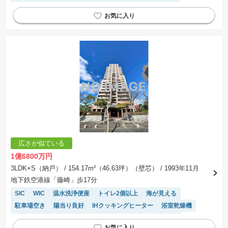
駐車場(普通車)あり
平坦地
モニター付きインターホン
駐輪場・バイク置き場
システムキッチン
広さが似ている
1億6800万円
3LDK+S（納戸）
/ 154.17m²（46.63坪）（壁芯）
/ 1993年11月
地下鉄空港線「藤崎」歩17分
SIC
WIC
温水洗浄便座
トイレ2個以上
海が見える
駐車場空き
陽当り良好
IHクッキングヒーター
浴室乾燥機
エレベーター
食洗機
駐車場(普通車)あり
ペット相談