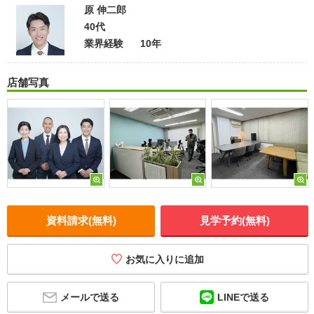
原 伸二郎
40代
業界経験
10年
店舗写真
資料請求(無料)
見学予約(無料)
お気に入りに追加
メールで送る
LINEで送る