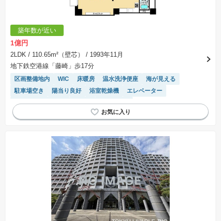
築年数が近い
1億円
2LDK
/ 110.65m²（壁芯）
/ 1993年11月
地下鉄空港線「藤崎」歩17分
区画整備地内
WIC
床暖房
温水洗浄便座
海が見える
駐車場空き
陽当り良好
浴室乾燥機
エレベーター
駐車場(普通車)あり
平坦地
ペット相談
モニター付きインターホン
駐輪場・バイク置き場
リフォーム済み物件
システムキッチン
宅配ボックス