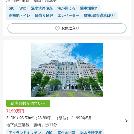
地下鉄空港線「藤崎」歩18分
SIC
WIC
温水洗浄便座
海が見える
駐車場空き
高機能トイレ
陽当り良好
エレベーター
駐車場(普通車)あり
リフォーム済み物件
システムキッチン
徒歩分数が似ている
7199万円
3LDK
/ 95.53m²（28.89坪）（壁芯）
/ 1992年5月
地下鉄空港線「藤崎」歩11分
アイランドキッチン
WIC
窓付き浴室
温水洗浄便座