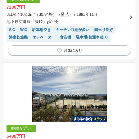
7280万円
3LDK
/ 102.3m²（30.94坪）（壁芯）
/ 1993年11月
地下鉄空港線「藤崎」歩17分
SIC
WIC
駐車場空き
キッチン収納が多い
陽当り良好
浴室乾燥機
エレベーター
食洗機
駐車場(普通車)あり
ペット相談
駐輪場・バイク置き場
リフォーム済み物件
システムキッチン
宅配ボックス
距離が近い
5480万円