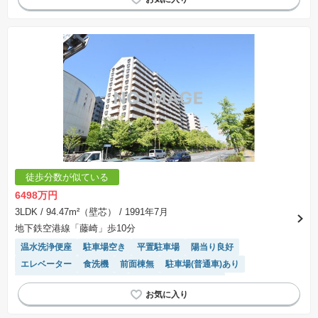
モニター付きインターホン
リフォーム済み物件
システムキッチン
宅配ボックス
徒歩分数が似ている
6498万円
3LDK
/ 94.47m²（壁芯）
/ 1991年7月
地下鉄空港線「藤崎」歩10分
温水洗浄便座
駐車場空き
平置駐車場
陽当り良好
エレベーター
食洗機
前面棟無
駐車場(普通車)あり
モニター付きインターホン
駐輪場・バイク置き場
システムキッチン