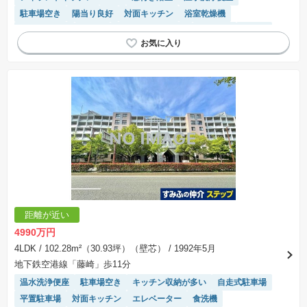
駐車場空き
陽当り良好
対面キッチン
浴室乾燥機
エレベーター
食洗機
駐車場(普通車)あり
３面採光
平坦地
モニター付きインターホン
駐輪場・バイク置き場
リフォーム済み物件
システムキッチン
距離が近い
4990万円
4LDK
/ 102.28m²（30.93坪）（壁芯）
/ 1992年5月
地下鉄空港線「藤崎」歩11分
温水洗浄便座
駐車場空き
キッチン収納が多い
自走式駐車場
平置駐車場
対面キッチン
エレベーター
食洗機