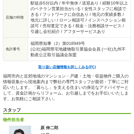
駅徒歩5分以内 / 年中無休 / 送迎あり / 経験10年以上
のベテラン営業担当がいる / 女性スタッフに相談で
きる / フットワークに自信あり / 地元の実績多数 /
店舗の特徴
地元に詳しい / ローン相談可 / インスペクション相
談可 / 売却査定できる / 税金・法務相談サービス /
引越し会社紹介 / アフターサービスあり
福岡県知事（2）第018949号
(公社)福岡県宅地建物取引業協会会員 (一社)九州不
免許番号
動産公正取引協議会加盟
取り扱い店舗情報を詳しくみる(PC)
福岡市内と近郊地域のマンション・戸建・土地・収益物件ご購入の
情報収集から現地案内まで弊社の専門スタッフが親切・丁寧にご対
応いたします。「暮らし」を支える住まいの身近なアドバイザーと
して、資金計画からリフォーム、お引越しまでをお手伝いいたしま
す。お気軽にご相談下さい。
スタッフ
物件担当者
原 伸二郎