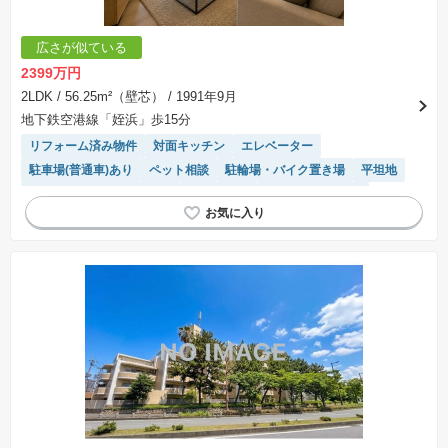
手付金など）は名目のいかんに関わらず、全て返却されます。
※課税対象物件の「価格」や「費用等」は消費税込みの「総額表示」で統一しています。
※「本体価格」とは、課税対象物件においては「消費税を除いた建物価格」と「土地価格」の
広さが似ている
合計額を指します。
※課税対象物件は消費税込みの総額表示のため、不動産広告の販売価格には本体価格の金額は
2399万円
表示されておりません。
※取引にかかる費用：物件の契約手続き、決済、引き渡し時にかかる費用を表示しています。
2LDK
/ 56.25m²（壁芯）
/ 1991年9月
不動産会社によって表記有無が異なるため、ご自身で十分な確認をしていただくようにお願い
地下鉄空港線「姪浜」歩15分
いたします。
※掲載の省エネ性能ラベル内の物件・住棟・号室名称については最新のものに変更されている
リフォーム済み物件
対面キッチン
エレベーター
場合があります。
駐車場(普通車)あり
ペット相談
駐輪場・バイク置き場
平坦地
モニター付きインターホン
浴室乾燥機
システムキッチン
陽当り良好
温水洗浄便座