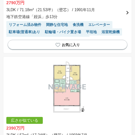
2790万円
3LDK
/ 71.18m²（21.53坪）（壁芯）
/ 1991年11月
地下鉄空港線「姪浜」歩13分
リフォーム済み物件
閑静な住宅地
食洗機
エレベーター
駐車場(普通車)あり
駐輪場・バイク置き場
平坦地
浴室乾燥機
システムキッチン
陽当り良好
温水洗浄便座
広さが似ている
2390万円