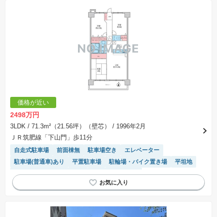
価格が近い
2498万円
3LDK
/ 71.3m²（21.56坪）（壁芯）
/ 1996年2月
ＪＲ筑肥線「下山門」歩11分
自走式駐車場
前面棟無
駐車場空き
エレベーター
駐車場(普通車)あり
平置駐車場
駐輪場・バイク置き場
平坦地
モニター付きインターホン
システムキッチン