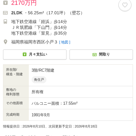
2170万円
2LDK
・56.25m²（17.01坪）（壁芯）
地下鉄空港線「姪浜」歩14分
ＪＲ筑肥線「下山門」歩14分
地下鉄空港線「室見」歩35分
福岡県福岡市西区小戸３
[ 地図 ]
月々支払い
間取り
所在階/
3階/RC7階建
構造・階建
角住戸
敷地の
所有権
権利形態
その他面積
バルコニー面積：17.55m²
完成時期
1991年9月
情報提供日 : 2026年8月10日、次回更新予定日 : 2026年8月18日