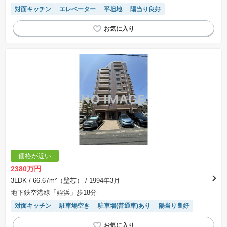
対面キッチン
エレベーター
平坦地
陽当り良好
価格が近い
2380万円
3LDK
/ 66.67m²（壁芯）
/ 1994年3月
地下鉄空港線「姪浜」歩18分
対面キッチン
駐車場空き
駐車場(普通車)あり
陽当り良好