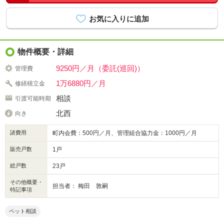
物件概要・詳細
9250円／月（委託(巡回)）
管理費
1万6880円／月
修繕積立金
相談
引渡可能時期
北西
向き
諸費用
町内会費：500円／月、管理組合協力金：1000円／月
販売戸数
1戸
総戸数
23戸
その他概要・
担当者： 梅田 敦嗣
特記事項
ペット相談