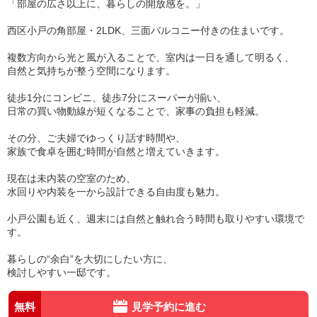
「部屋の広さ以上に、暮らしの開放感を。」
西区小戸の角部屋・2LDK、三面バルコニー付きの住まいです。
複数方向から光と風が入ることで、室内は一日を通して明るく、
自然と気持ちが整う空間になります。
徒歩1分にコンビニ、徒歩7分にスーパーが揃い、
日常の買い物動線が短くなることで、家事の負担も軽減。
その分、ご夫婦でゆっくり話す時間や、
家族で食卓を囲む時間が自然と増えていきます。
現在は未内装の空室のため、
水回りや内装を一から設計できる自由度も魅力。
小戸公園も近く、週末には自然と触れ合う時間も取りやすい環境で
す。
暮らしの“余白”を大切にしたい方に、
検討しやすい一邸です。
無料
見学予約に進む