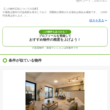
物件コード：20637817
【この物件広告についての注釈】
※価格は物件の代金総額を表示しており、消費税が課税される場合は税込み価格です。 （1000
円未満は切り上げ。）
※写真に写っている、またはパース（絵）や間取り図に描かれている家具や車などは、特にコ
メントがない場合、販売価格に含まれません。
※敷地権利が定期借地権のものは価格に権利金を含みます。
※建築条件付き土地価格には、建物価格は含まれません。
この物件もありかも！
※物件情報は、原則として情報提供日の２日前に最終確認した情報です。
プロフィールを登録して
※完成予想図はいずれも外構、植栽、外観等実際のものとは多少異なることがあります。
おすすめ物件の精度を上げよう！
※モデルルーム・モデルハウス・展示場・ショールームの画像の場合、今回販売の物件と異な
る場合があります。
※ＣＧ合成の画像の場合、実際とは多少異なる場合があります。
※賃貸物件・新築マンションは対象外です
※物件特徴：販売戸数が複数の物件は、全ての住戸に該当しない項目もあります。
※完成後１年以上を経過した未入居物件が掲載される場合があります。ご了承ください。
※新着：物件情報が「SUUMO」に掲載された日から１週間表示されます。
条件が似ている物件
※価格更新：物件価格が変更された日から１週間表示されます。
※販売予定物件はすべて、販売開始するまで契約または予約の申込みはできません。
※購入の前には物件内容や契約条件についてご自身で十分な確認をしていただくようにお願い
いたします。
※建築条件土地の情報内に掲載されている、建物プラン例は、土地購入者の設計プランの参考
の一例であって、プランの採用可否は任意です。
※土地（建築条件なし）で「建物プラン例」が表記してある時、そのプラン例は特定の建築請
負会社によるもので、当該建築請負会社以外で建てた場合、同様のものが同価格で建てられる
とは限りません。また建築請負会社を特定するものではありません。
※建築条件付き土地とは、その土地に建築する建物の建築請負契約が、一定期間内に成立する
ことを条件として売買される土地のことをいいます。建築請負契約成立に向けて設計プランを
協議するため、土地購入者が自己の希望する建物の設計協議をするために必要な相当の期間の
交渉期間が設定され、その期間内で希望を満たすプランが実現できたかどうかにより結論を出
します。なお、この期間は概ね3ヶ月程度とされています。納得のいくプランが出来ず、建築請
負契約が成立しない場合、土地売買契約は白紙に戻り、土地契約にかかった代金（土地代金、