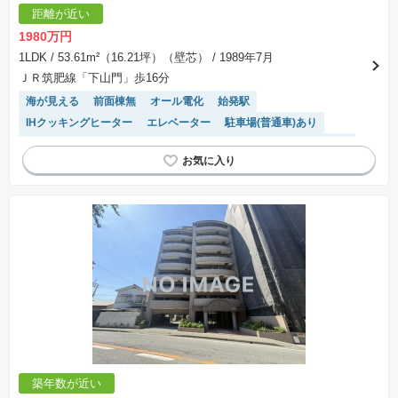
距離が近い
1980万円
1LDK
/ 53.61m²（16.21坪）（壁芯）
/ 1989年7月
ＪＲ筑肥線「下山門」歩16分
海が見える
前面棟無
オール電化
始発駅
IHクッキングヒーター
エレベーター
駐車場(普通車)あり
窓付き浴室
WIC
ペット相談
駐輪場・バイク置き場
平坦地
モニター付きインターホン
陽当り良好
温水洗浄便座
築年数が近い