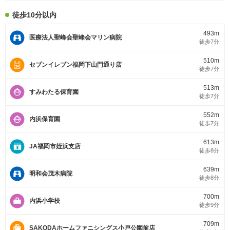
徒歩10分以内
493m
医療法人聖峰会聖峰会マリン病院
徒歩7分
510m
セブンイレブン福岡下山門通り店
徒歩7分
513m
すみわたる保育園
徒歩7分
552m
内浜保育園
徒歩7分
613m
JA福岡市姪浜支店
徒歩8分
639m
明和会茂木病院
徒歩8分
700m
内浜小学校
徒歩9分
709m
SAKODAホームファニシングス小戸公園前店