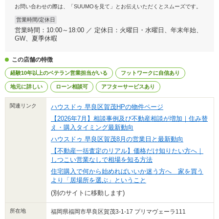
お問い合わせの際は、「SUUMOを見て」とお伝えいただくとスムーズです。
営業時間/定休日
営業時間：10:00～18:00 ／ 定休日：火曜日・水曜日、年末年始、
GW、夏季休暇
この店舗の特徴
経験10年以上のベテラン営業担当がいる
フットワークに自信あり
地元に詳しい
ローン相談可
アフターサービスあり
関連リンク
ハウスドゥ 早良区賀茂HPの物件ページ
【2026年7月】相談事例及び不動産相談が増加｜住み替
え・購入タイミング最新動向
ハウスドゥ 早良区賀茂8月の営業日と最新動向
【不動産一括査定のリアル】価格だけ知りたい方へ｜
しつこい営業なしで相場を知る方法
住宅購入で何から始めればいいか迷う方へ 家を買う
より「居場所を選ぶ」ということ
(別のサイトに移動します)
所在地
福岡県福岡市早良区賀茂3-1-17 プリマヴェーラ111