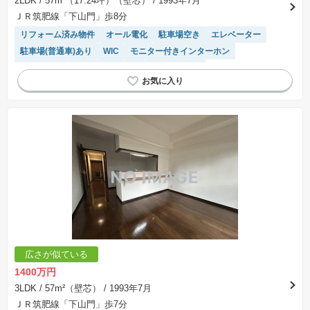
2LDK
/ 57m²（17.24坪）（壁芯）
/ 1993年7月
ＪＲ筑肥線「下山門」歩8分
リフォーム済み物件
オール電化
駐車場空き
エレベーター
駐車場(普通車)あり
WIC
モニター付きインターホン
浴室乾燥機
システムキッチン
温水洗浄便座
広さが似ている
1400万円
3LDK
/ 57m²（壁芯）
/ 1993年7月
ＪＲ筑肥線「下山門」歩7分