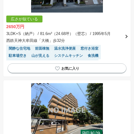
広さが似ている
2650万円
3LDK+S（納戸）
/ 81.6m²（24.68坪）（壁芯）
/ 1995年5月
西鉄天神大牟田線「大橋」歩32分
閑静な住宅地
前面棟無
温水洗浄便座
窓付き浴室
駐車場空き
山が見える
システムキッチン
食洗機
駐輪場・バイク置き場
平坦地
駐車場(普通車)あり
リフォーム済み物件
エレベーター
モニター付きインターホン
浴室乾燥機
陽当り良好