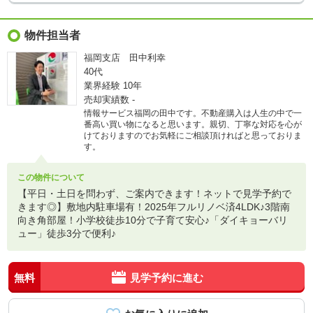
物件担当者
福岡支店 田中利幸
40代
業界経験
10年
売却実績数
-
情報サービス福岡の田中です。不動産購入は人生の中で一
番高い買い物になると思います。親切、丁寧な対応を心が
けておりますのでお気軽にご相談頂ければと思っておりま
す。
この物件について
【平日・土日を問わず、ご案内できます！ネットで見学予約で
きます◎】敷地内駐車場有！2025年フルリノベ済4LDK♪3階南
向き角部屋！小学校徒歩10分で子育て安心♪「ダイキョーバリ
ュー」徒歩3分で便利♪
無料
見学予約に進む