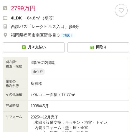
2799万円
4LDK
・84.8m²（壁芯）
西鉄バス「レークヒルズ入口」歩8分
福岡県福岡市南区野多目３
[ 地図 ]
月々支払い
間取り
所在階/
3階/RC12階建
構造・階建
角住戸
敷地の
所有権
権利形態
その他面積
バルコニー面積：17.77m²
完成時期
1998年5月
リフォーム
2025年12月完了
水回り設備交換：キッチン・浴室・トイレ
内装リフォーム：壁・床・全室