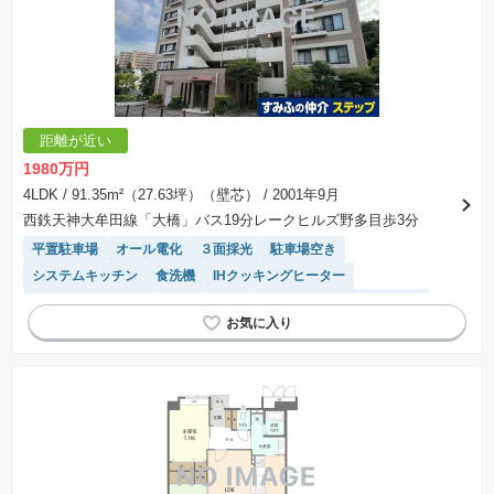
距離が近い
1980万円
4LDK
/ 91.35m²（27.63坪）（壁芯）
/ 2001年9月
西鉄天神大牟田線「大橋」バス19分レークヒルズ野多目歩3分
平置駐車場
オール電化
３面採光
駐車場空き
システムキッチン
食洗機
IHクッキングヒーター
駐車場(普通車)あり
エレベーター
モニター付きインターホン
陽当り良好
宅配ボックス