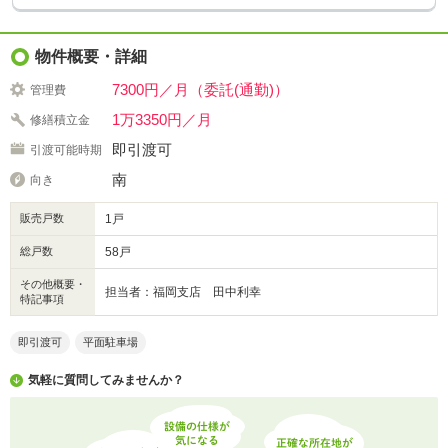
物件概要・詳細
7300円／月（委託(通勤)）
管理費
1万3350円／月
修繕積立金
即引渡可
引渡可能時期
南
向き
販売戸数
1戸
総戸数
58戸
その他概要・
担当者：福岡支店 田中利幸
特記事項
即引渡可
平面駐車場
気軽に質問してみませんか？