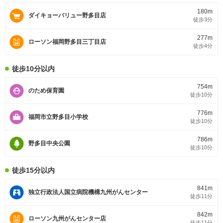
180m
ダイキョーバリュー野多目店
徒歩3分
277m
ローソン福岡野多目三丁目店
徒歩4分
徒歩10分以内
754m
のため保育園
徒歩10分
776m
福岡市立野多目小学校
徒歩10分
786m
野多目中央公園
徒歩10分
徒歩15分以内
841m
独立行政法人国立病院機構九州がんセンター
徒歩11分
842m
ローソン九州がんセンター店
徒歩11分