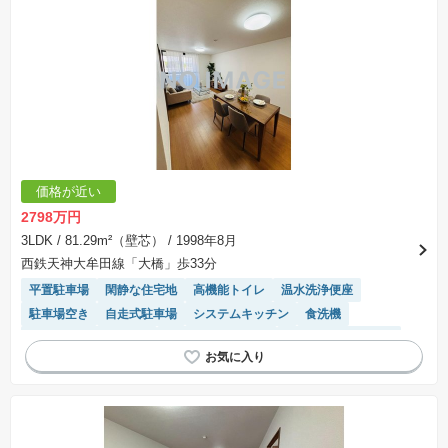
価格が近い
2798万円
3LDK
/ 81.29m²（壁芯）
/ 1998年8月
西鉄天神大牟田線「大橋」歩33分
平置駐車場
閑静な住宅地
高機能トイレ
温水洗浄便座
駐車場空き
自走式駐車場
システムキッチン
食洗機
駐輪場・バイク置き場
駐車場(普通車)あり
リフォーム済み物件
エレベーター
モニター付きインターホン
浴室乾燥機
陽当り良好