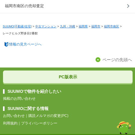
福岡市南区の売却査定
SUUMO[不動産/住宅]
>
中古マンション
>
九州・沖縄
>
福岡県
>
福岡市
>
福岡市南区
>
レークヒルズ野多目2番館
情報の見方ページへ
ページの先頭へ
PC版表示
SUUMOで物件を紹介したい
掲載のお問い合わせ
SUUMOに関する情報
お問い合わせ
｜
購読メルマガの変更(PC)
利用規約
｜
プライバシーポリシー