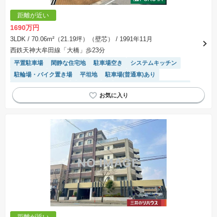
距離が近い
1690万円
3LDK
/ 70.06m²（21.19坪）（壁芯）
/ 1991年11月
西鉄天神大牟田線「大橋」歩23分
平置駐車場
閑静な住宅地
駐車場空き
システムキッチン
駐輪場・バイク置き場
平坦地
駐車場(普通車)あり
リフォーム済み物件
エレベーター
モニター付きインターホン
陽当り良好
距離が近い