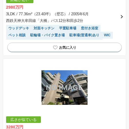
2980万円
3LDK
/ 77.36m²（23.40坪）（壁芯）
/ 2005年6月
西鉄天神大牟田線「大橋」バス12分和田歩2分
ウッドデッキ
対面キッチン
平置駐車場
窓付き浴室
ペット相談
駐輪場・バイク置き場
駐車場(普通車)あり
WIC
エレベーター
モニター付きインターホン
宅配ボックス
広さが似ている
3280万円