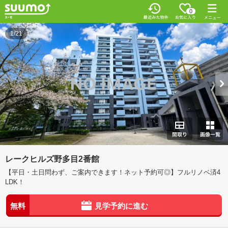
0
1/21
レークヒルズ野多目2番館
【平日・土日問わず、ご案内できます！ネット予約可◎】フルリノベ済4
LDK！
無料
見学予約に進む