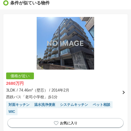
条件が似ている物件
※価格更新：物件価格が変更された日から１週間表示されます。
※販売予定物件はすべて、販売開始するまで契約または予約の申込みはできません。
※購入の前には物件内容や契約条件についてご自身で十分な確認をしていただくようにお願い
いたします。
※建築条件土地の情報内に掲載されている、建物プラン例は、土地購入者の設計プランの参考
の一例であって、プランの採用可否は任意です。
※土地（建築条件なし）で「建物プラン例」が表記してある時、そのプラン例は特定の建築請
負会社によるもので、当該建築請負会社以外で建てた場合、同様のものが同価格で建てられる
とは限りません。また建築請負会社を特定するものではありません。
※建築条件付き土地とは、その土地に建築する建物の建築請負契約が、一定期間内に成立する
ことを条件として売買される土地のことをいいます。建築請負契約成立に向けて設計プランを
協議するため、土地購入者が自己の希望する建物の設計協議をするために必要な相当の期間の
交渉期間が設定され、その期間内で希望を満たすプランが実現できたかどうかにより結論を出
します。なお、この期間は概ね3ヶ月程度とされています。納得のいくプランが出来ず、建築請
負契約が成立しない場合、土地売買契約は白紙に戻り、土地契約にかかった代金（土地代金、
手付金など）は名目のいかんに関わらず、全て返却されます。
※課税対象物件の「価格」や「費用等」は消費税込みの「総額表示」で統一しています。
※「本体価格」とは、課税対象物件においては「消費税を除いた建物価格」と「土地価格」の
価格が近い
合計額を指します。
※課税対象物件は消費税込みの総額表示のため、不動産広告の販売価格には本体価格の金額は
2680万円
表示されておりません。
※取引にかかる費用：物件の契約手続き、決済、引き渡し時にかかる費用を表示しています。
3LDK
/ 74.46m²（壁芯）
/ 2014年2月
不動産会社によって表記有無が異なるため、ご自身で十分な確認をしていただくようにお願い
西鉄バス「老司小学校」歩1分
いたします。
※掲載の省エネ性能ラベル内の物件・住棟・号室名称については最新のものに変更されている
対面キッチン
温水洗浄便座
システムキッチン
ペット相談
場合があります。
WIC