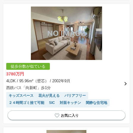
徒歩分数が似ている
3780万円
4LDK
/ 95.96m²（壁芯）
/ 2002年9月
西鉄バス「向新町」歩1分
キッズスペース
花火が見える
バリアフリー
２４時間ゴミ捨て可能
SIC
対面キッチン
閑静な住宅地
温水洗浄便座
窓付き浴室
３面採光
システムキッチン
駐輪場・バイク置き場
平坦地
エレベーター
浴室乾燥機
陽当り良好
宅配ボックス