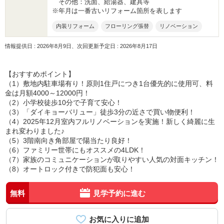
その他：洗面、給湯器、建具等
※年月は一番古いリフォーム箇所を表します
内装リフォーム
フローリング張替
リノベーション
情報提供日 : 2026年8月9日、次回更新予定日 : 2026年8月17日
【おすすめポイント】
（1）敷地内駐車場有り！原則1住戸につき1台優先的に使用可、料
金は月額4000～12000円！
（2）小学校徒歩10分で子育て安心！
（3）「ダイキョーバリュー」徒歩3分の近さで買い物便利！
（4）2025年12月室内フルリノベーションを実施！新しく綺麗に生
まれ変わりました♪
（5）3階南向き角部屋で陽当たり良好！
（6）ファミリー世帯にもオススメの4LDK！
（7）家族のコミュニケーションが取りやすい人気の対面キッチン！
（8）オートロック付きで防犯面も安心！
無料
見学予約に進む