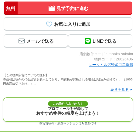
無料
見学予約に進む
メールで送る
LINEで送る
店舗物件コード：tanaka-sakaim
物件コード：20626406
レークヒルズ野多目二番館
【この物件広告についての注釈】
※価格は物件の代金総額を表示しており、消費税が課税される場合は税込み価格です。 （1000
円未満は切り上げ。）
※写真に写っている、またはパース（絵）や間取り図に描かれている家具や車などは、特にコ
メントがない場合、販売価格に含まれません。
※敷地権利が定期借地権のものは価格に権利金を含みます。
※建築条件付き土地価格には、建物価格は含まれません。
この物件もありかも！
※物件情報は、原則として情報提供日の２日前に最終確認した情報です。
プロフィールを登録して
※完成予想図はいずれも外構、植栽、外観等実際のものとは多少異なることがあります。
おすすめ物件の精度を上げよう！
※モデルルーム・モデルハウス・展示場・ショールームの画像の場合、今回販売の物件と異な
る場合があります。
※ＣＧ合成の画像の場合、実際とは多少異なる場合があります。
※賃貸物件・新築マンションは対象外です
※物件特徴：販売戸数が複数の物件は、全ての住戸に該当しない項目もあります。
※完成後１年以上を経過した未入居物件が掲載される場合があります。ご了承ください。
※新着：物件情報が「SUUMO」に掲載された日から１週間表示されます。