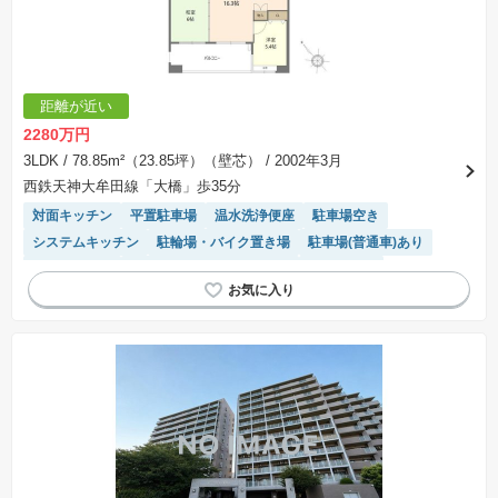
距離が近い
2280万円
3LDK
/ 78.85m²（23.85坪）（壁芯）
/ 2002年3月
西鉄天神大牟田線「大橋」歩35分
対面キッチン
平置駐車場
温水洗浄便座
駐車場空き
システムキッチン
駐輪場・バイク置き場
駐車場(普通車)あり
エレベーター
モニター付きインターホン
浴室乾燥機
陽当り良好
宅配ボックス