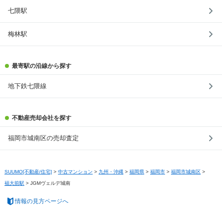
七隈駅
梅林駅
最寄駅の沿線から探す
地下鉄七隈線
不動産売却会社を探す
福岡市城南区の売却査定
SUUMO[不動産/住宅]
>
中古マンション
>
九州・沖縄
>
福岡県
>
福岡市
>
福岡市城南区
>
福大前駅
>
JGMヴェルデ城南
情報の見方ページへ