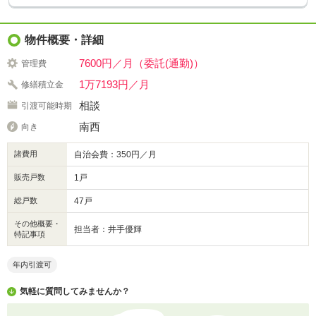
物件概要・詳細
7600円／月（委託(通勤)）
管理費
1万7193円／月
修繕積立金
相談
引渡可能時期
南西
向き
諸費用
自治会費：350円／月
販売戸数
1戸
総戸数
47戸
その他概要・
担当者：井手優輝
特記事項
年内引渡可
気軽に質問してみませんか？