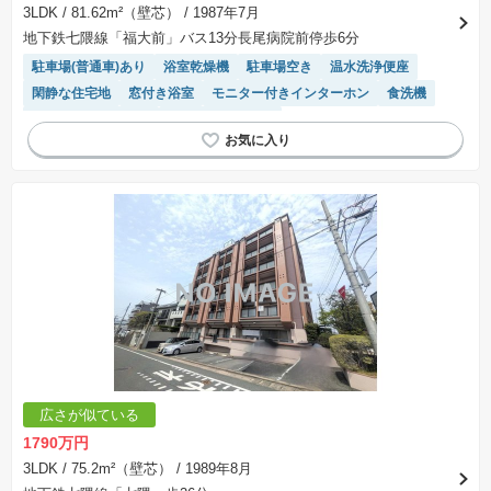
3LDK
/ 81.62m²（壁芯）
/ 1987年7月
地下鉄七隈線「福大前」バス13分長尾病院前停歩6分
駐車場(普通車)あり
浴室乾燥機
駐車場空き
温水洗浄便座
閑静な住宅地
窓付き浴室
モニター付きインターホン
食洗機
リフォーム済み物件
システムキッチン
広さが似ている
1790万円
3LDK
/ 75.2m²（壁芯）
/ 1989年8月