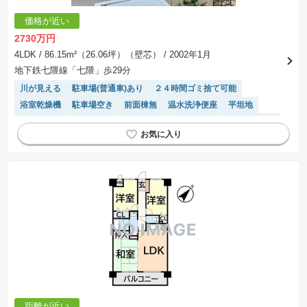
価格が近い
2730万円
4LDK
/ 86.15m²（26.06坪）（壁芯）
/ 2002年1月
地下鉄七隈線「七隈」歩29分
川が見える
駐車場(普通車)あり
２４時間ゴミ捨て可能
浴室乾燥機
駐車場空き
前面棟無
温水洗浄便座
平坦地
陽当り良好
平置駐車場
ペット相談
モニター付きインターホン
駐輪場・バイク置き場
宅配ボックス
システムキッチン
距離が近い