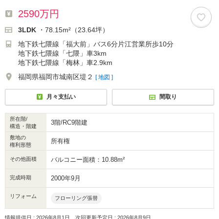
2590万円
3LDK
・78.15m²（23.64坪）
地下鉄七隈線「福大前」バス6分片江営業所歩10分
地下鉄七隈線「七隈」車3km
地下鉄七隈線「梅林」車2.9km
福岡県福岡市城南区堤２
[ 地図 ]
月々支払い
間取り
所在階/
3階/RC9階建
構造・階建
敷地の
所有権
権利形態
その他面積
バルコニー面積：10.88m²
完成時期
2000年9月
リフォーム
フローリング張替
情報提供日 : 2026年8月1日、次回更新予定日 : 2026年8月9日