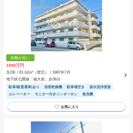
※建築条件土地の情報内に掲載されている、建物プラン例は、土地購入者の設計プランの参考
の一例であって、プランの採用可否は任意です。
※土地（建築条件なし）で「建物プラン例」が表記してある時、そのプラン例は特定の建築請
負会社によるもので、当該建築請負会社以外で建てた場合、同様のものが同価格で建てられる
とは限りません。また建築請負会社を特定するものではありません。
※建築条件付き土地とは、その土地に建築する建物の建築請負契約が、一定期間内に成立する
ことを条件として売買される土地のことをいいます。建築請負契約成立に向けて設計プランを
協議するため、土地購入者が自己の希望する建物の設計協議をするために必要な相当の期間の
交渉期間が設定され、その期間内で希望を満たすプランが実現できたかどうかにより結論を出
します。なお、この期間は概ね3ヶ月程度とされています。納得のいくプランが出来ず、建築請
負契約が成立しない場合、土地売買契約は白紙に戻り、土地契約にかかった代金（土地代金、
手付金など）は名目のいかんに関わらず、全て返却されます。
※課税対象物件の「価格」や「費用等」は消費税込みの「総額表示」で統一しています。
※「本体価格」とは、課税対象物件においては「消費税を除いた建物価格」と「土地価格」の
距離が近い
合計額を指します。
※課税対象物件は消費税込みの総額表示のため、不動産広告の販売価格には本体価格の金額は
1898万円
表示されておりません。
※取引にかかる費用：物件の契約手続き、決済、引き渡し時にかかる費用を表示しています。
3LDK
/ 81.62m²（壁芯）
/ 1987年7月
不動産会社によって表記有無が異なるため、ご自身で十分な確認をしていただくようにお願い
地下鉄七隈線「福大前」歩36分
いたします。
※掲載の省エネ性能ラベル内の物件・住棟・号室名称については最新のものに変更されている
駐車場(普通車)あり
浴室乾燥機
駐車場空き
温水洗浄便座
場合があります。
エレベーター
モニター付きインターホン
食洗機
リフォーム済み物件
システムキッチン