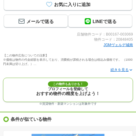
メールで送る
LINEで送る
店舗物件コード：B00167-003069
物件コード：20848405
JGMヴェルデ城南
【この物件広告についての注釈】
※価格は物件の代金総額を表示しており、消費税が課税される場合は税込み価格です。 （1000
円未満は切り上げ。）
※写真に写っている、またはパース（絵）や間取り図に描かれている家具や車などは、特にコ
メントがない場合、販売価格に含まれません。
※敷地権利が定期借地権のものは価格に権利金を含みます。
※建築条件付き土地価格には、建物価格は含まれません。
この物件もありかも！
※物件情報は、原則として情報提供日の２日前に最終確認した情報です。
プロフィールを登録して
※完成予想図はいずれも外構、植栽、外観等実際のものとは多少異なることがあります。
おすすめ物件の精度を上げよう！
※モデルルーム・モデルハウス・展示場・ショールームの画像の場合、今回販売の物件と異な
る場合があります。
※ＣＧ合成の画像の場合、実際とは多少異なる場合があります。
※賃貸物件・新築マンションは対象外です
※物件特徴：販売戸数が複数の物件は、全ての住戸に該当しない項目もあります。
※完成後１年以上を経過した未入居物件が掲載される場合があります。ご了承ください。
※新着：物件情報が「SUUMO」に掲載された日から１週間表示されます。
条件が似ている物件
※価格更新：物件価格が変更された日から１週間表示されます。
※販売予定物件はすべて、販売開始するまで契約または予約の申込みはできません。
※購入の前には物件内容や契約条件についてご自身で十分な確認をしていただくようにお願い
いたします。