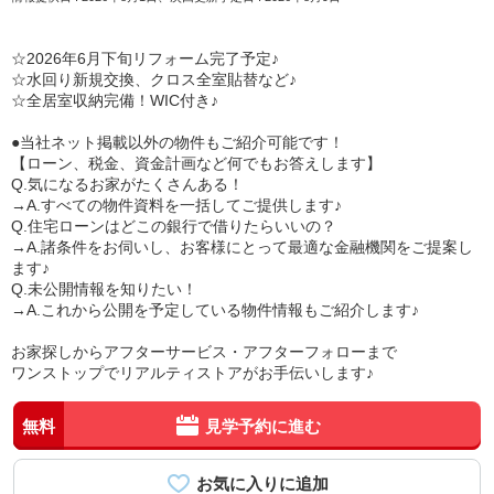
☆2026年6月下旬リフォーム完了予定♪
☆水回り新規交換、クロス全室貼替など♪
☆全居室収納完備！WIC付き♪
●当社ネット掲載以外の物件もご紹介可能です！
【ローン、税金、資金計画など何でもお答えします】
Q.気になるお家がたくさんある！
→A.すべての物件資料を一括してご提供します♪
Q.住宅ローンはどこの銀行で借りたらいいの？
→A.諸条件をお伺いし、お客様にとって最適な金融機関をご提案し
ます♪
Q.未公開情報を知りたい！
→A.これから公開を予定している物件情報もご紹介します♪
お家探しからアフターサービス・アフターフォローまで
ワンストップでリアルティストアがお手伝いします♪
無料
見学予約に進む