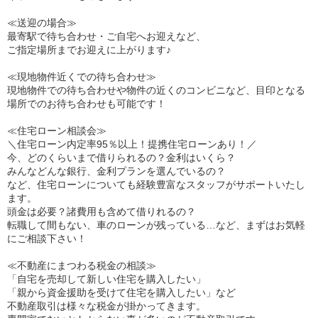
≪送迎の場合≫
最寄駅で待ち合わせ・ご自宅へお迎えなど、
ご指定場所までお迎えに上がります♪
≪現地物件近くでの待ち合わせ≫
現地物件での待ち合わせや物件の近くのコンビニなど、目印となる
場所でのお待ち合わせも可能です！
≪住宅ローン相談会≫
＼住宅ローン内定率95％以上！提携住宅ローンあり！／
今、どのくらいまで借りられるの？金利はいくら？
みんなどんな銀行、金利プランを選んでいるの？
など、住宅ローンについても経験豊富なスタッフがサポートいたし
ます。
頭金は必要？諸費用も含めて借りれるの？
転職して間もない、車のローンが残っている…など、まずはお気軽
にご相談下さい！
≪不動産にまつわる税金の相談≫
「自宅を売却して新しい住宅を購入したい」
「親から資金援助を受けて住宅を購入したい」など
不動産取引は様々な税金が掛かってきます。