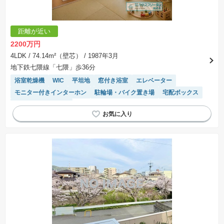
距離が近い
2200万円
4LDK
/ 74.14m²（壁芯）
/ 1987年3月
地下鉄七隈線「七隈」歩36分
浴室乾燥機
WIC
平坦地
窓付き浴室
エレベーター
モニター付きインターホン
駐輪場・バイク置き場
宅配ボックス
リフォーム済み物件