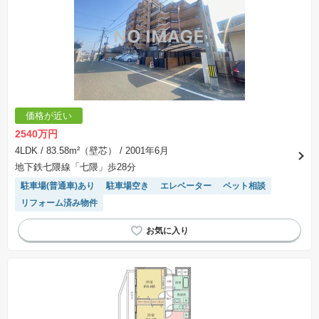
価格が近い
2540万円
4LDK
/ 83.58m²（壁芯）
/ 2001年6月
地下鉄七隈線「七隈」歩28分
駐車場(普通車)あり
駐車場空き
エレベーター
ペット相談
リフォーム済み物件