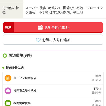
その他の特
スーパー 徒歩10分以内、閑静な住宅地、フローリン
徴
グ張替、小学校 徒歩10分以内、平坦地
無料
見学予約に進む
周辺環境(9件)
徒歩5分以内
30m
ローソン城南堤店
徒歩1分
170m
福岡市立堤小学校
徒歩3分
300m
福岡堤郵便局
徒歩4分