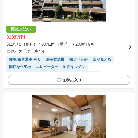
距離が近い
3199万円
3LDK+S（納戸）
/ 80.42m²（壁芯）
/ 2000年9月
西鉄バス「堤」歩4分
駐車場(普通車)あり
浴室乾燥機
陽当り良好
山が見える
閑静な住宅地
エレベーター
対面キッチン
モニター付きインターホン
宅配ボックス
食洗機
リフォーム済み物件
システムキッチン