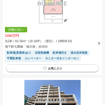
距離が近い
2390万円
2LDK
/ 63.35m²（19.16坪）（壁芯）
/ 1995年3月
地下鉄七隈線「福大前」歩16分
駐車場(普通車)あり
浴室乾燥機
駐車場空き
温水洗浄便座
平置駐車場
エレベーター
モニター付きインターホン
リフォーム済み物件
システムキッチン