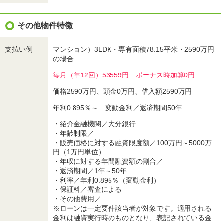
その他物件特徴
支払い例
マンション）3LDK・専有面積78.15平米・2590万円
の場合
毎月（年12回）53559円 ボーナス時加算0円
価格2590万円、頭金0万円、借入額2590万円
年利0.895％～ 変動金利／返済期間50年
・紹介金融機関／大分銀行
・年齢制限／
・販売価格に対する融資限度額／100万円～5000万
円（1万円単位）
・年収に対する年間融資額の割合／
・返済期間／1年～50年
・利率／年利0.895％（変動金利）
・保証料／審査による
・その他費用／
※ローンは一定要件該当者が対象です。適用される
金利は融資実行時のものとなり、表記されている金