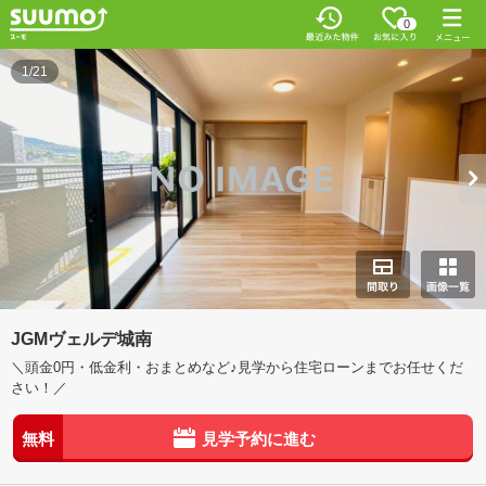
0
1/21
JGMヴェルデ城南
＼頭金0円・低金利・おまとめなど♪見学から住宅ローンまでお任せくだ
さい！／
無料
見学予約に進む