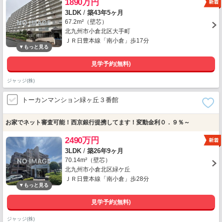
1890万円
3LDK
/
築43年5ヶ月
67.2m²（壁芯）
北九州市小倉北区大手町
ＪＲ日豊本線「南小倉」歩17分
見学予約(無料)
ジャッジ(株)
トーカンマンション緑ヶ丘３番館
お家でネット審査可能！西京銀行提携してます！変動金利０．９％～
2490万円
3LDK
/
築26年9ヶ月
70.14m²（壁芯）
北九州市小倉北区緑ケ丘
ＪＲ日豊本線「南小倉」歩28分
見学予約(無料)
ジャッジ(株)