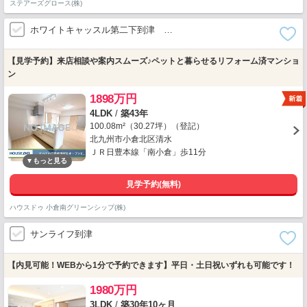
ステアーズグロース(株)
ホワイトキャッスル第二下到津 …
【見学予約】来店相談や案内スムーズ♪ペットと暮らせるリフォーム済マンショ
ン
1898万円
4LDK
/
築43年
100.08m²（30.27坪）（登記）
北九州市小倉北区清水
ＪＲ日豊本線「南小倉」歩11分
見学予約(無料)
ハウスドゥ 小倉南グリーンシップ(株)
サンライフ到津
【内見可能！WEBから1分で予約できます】平日・土日祝いずれも可能です！
1980万円
3LDK
/
築30年10ヶ月