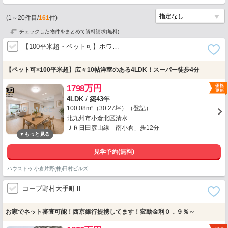
(
1
～
20
件目/
161
件)
チェックした物件をまとめて資料請求(無料)
【100平米超・ペット可】ホワ…
【ペット可×100平米超】広々10帖洋室のある4LDK！スーパー徒歩4分
1798万円
4LDK
/
築43年
100.08m²（30.27坪）（登記）
北九州市小倉北区清水
ＪＲ日田彦山線「南小倉」歩12分
見学予約(無料)
ハウスドゥ 小倉片野(株)田村ビルズ
コープ野村大手町Ⅱ
お家でネット審査可能！西京銀行提携してます！変動金利０．９％～