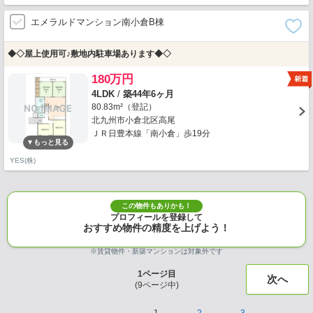
エメラルドマンション南小倉B棟
◆◇屋上使用可♪敷地内駐車場あります◆◇
180万円
4LDK
/
築44年6ヶ月
80.83m²（登記）
北九州市小倉北区高尾
ＪＲ日豊本線「南小倉」歩19分
YES(株)
この物件もありかも！
プロフィールを登録して
おすすめ物件の精度を上げよう！
※賃貸物件・新築マンションは対象外です
1
ページ目
次へ
(
9
ページ中)