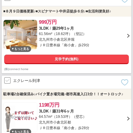
■８月９日価格更新♪■スピナマート中井店徒歩６分♪■生活利便良好♪
999万円
3LDK
/
築29年1ヶ月
61.56m²（18.62坪）（登記）
北九州市小倉北区井堀
ＪＲ日豊本線「南小倉」歩29分
見学予約(無料)
(株)connect home
エクレール到津
駐車場2台確保済み♪バイク置き場完備♪都市高速入口3分！！オートロック♪
1198万円
3LDK
/
築31年6ヶ月
64.57m²（19.53坪）（壁芯）
北九州市小倉北区都
ＪＲ日豊本線「南小倉」歩28分