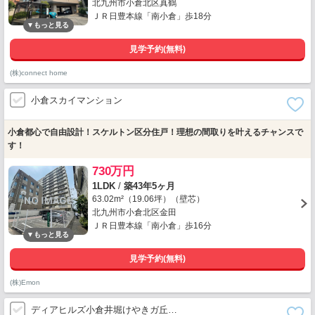
北九州市小倉北区真鶴
ＪＲ日豊本線「南小倉」歩18分
見学予約(無料)
(株)connect home
小倉スカイマンション
小倉都心で自由設計！スケルトン区分住戸！理想の間取りを叶えるチャンスで
す！
730万円
1LDK
/
築43年5ヶ月
63.02m²（19.06坪）（壁芯）
北九州市小倉北区金田
ＪＲ日豊本線「南小倉」歩16分
見学予約(無料)
(株)Emon
ディアヒルズ小倉井堀けやきガ丘…