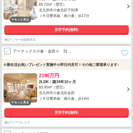
65.72m²（壁芯）
北九州市小倉北区下到津
ＪＲ日豊本線「南小倉」歩17分
見学予約(無料)
(株)アンサー倶楽部本店
アーティクス小倉・金田Ⅱ 31…
☆新生活お祝いプレゼント実施中☆即日内見可！その他ご要望承ります♪
2190万円
2LDK
/
築34年10ヶ月
65.95m²（壁芯）
北九州市小倉北区金田
ＪＲ日豊本線「南小倉」歩14分
見学予約(無料)
(株)アクアプレイズ