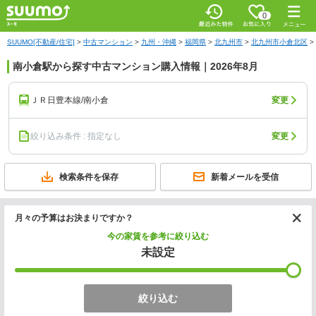
0
SUUMO[不動産/住宅]
>
中古マンション
>
九州・沖縄
>
福岡県
>
北九州市
>
北九州市小倉北区
>
南小倉駅から探す中古マンション購入情報｜2026年8月
ＪＲ日豊本線/南小倉
変更
絞り込み条件 : 指定なし
変更
検索条件を保存
新着メールを受信
月々の予算はお決まりですか？
今の家賃を参考に絞り込む
未設定
絞り込む