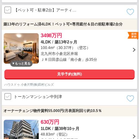
【ペット可・駐車2台】アーティ…
築13年のリフォーム済4LDK！ペット可×専用庭付＆目の前駐車場2台分
3498万円
4LDK
/
築13年2ヶ月
100.4m²（30.37坪）（壁芯）
北九州市小倉北区井堀
ＪＲ日田彦山線「南小倉」歩35分
見学予約(無料)
ハウスドゥ 小倉片野(株)田村ビルズ
トーカンマンション中到津
オーナーチェンジ物件賃料55.000円/月表面利回り約10.5％
630万円
1LDK
/
築38年10ヶ月
48.83m²（登記）