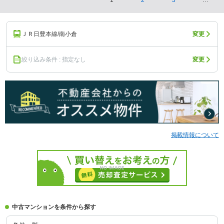
1
2
3
…
ＪＲ日豊本線/南小倉
変更
絞り込み条件 : 指定なし
変更
掲載情報について
中古マンションを条件から探す