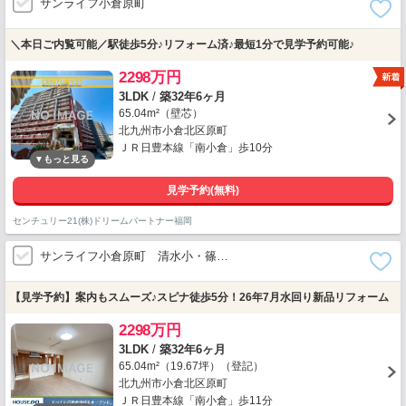
サンライフ小倉原町
＼本日ご内覧可能／駅徒歩5分♪リフォーム済♪最短1分で見学予約可能♪
2298万円
3LDK
/
築32年6ヶ月
65.04m²（壁芯）
北九州市小倉北区原町
ＪＲ日豊本線「南小倉」歩10分
見学予約(無料)
センチュリー21(株)ドリームパートナー福岡
サンライフ小倉原町 清水小・篠…
【見学予約】案内もスムーズ♪スピナ徒歩5分！26年7月水回り新品リフォーム
2298万円
3LDK
/
築32年6ヶ月
65.04m²（19.67坪）（登記）
北九州市小倉北区原町
ＪＲ日豊本線「南小倉」歩11分