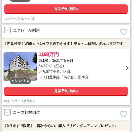
見学予約(無料)
ステアーズグロース(株)
エクレール到津
【内見可能！WEBから1分で予約できます】平日・土日祝いずれも可能です！
1198万円
3LDK
/
築31年6ヶ月
64.57m²（壁芯）
北九州市小倉北区都
ＪＲ日豊本線「南小倉」歩28分
見学予約(無料)
(株)アンサー倶楽部本店
コープ野村到津
【9月末まで限定】 弊社からのご購入でリビングエアコンプレゼント♪