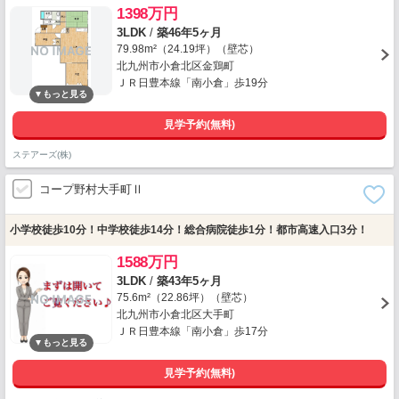
1398万円
3LDK
/
築46年5ヶ月
79.98m²（24.19坪）（壁芯）
北九州市小倉北区金鶏町
ＪＲ日豊本線「南小倉」歩19分
見学予約(無料)
ステアーズ(株)
コープ野村大手町Ⅱ
小学校徒歩10分！中学校徒歩14分！総合病院徒歩1分！都市高速入口3分！
1588万円
3LDK
/
築43年5ヶ月
75.6m²（22.86坪）（壁芯）
北九州市小倉北区大手町
ＪＲ日豊本線「南小倉」歩17分
見学予約(無料)