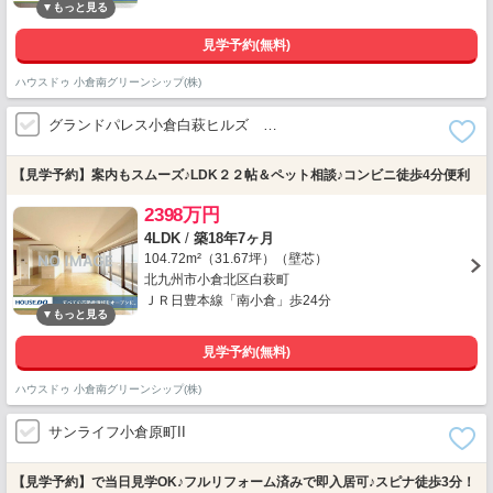
見学予約(無料)
ハウスドゥ 小倉南グリーンシップ(株)
グランドパレス小倉白萩ヒルズ …
【見学予約】案内もスムーズ♪LDK２２帖＆ペット相談♪コンビニ徒歩4分便利
2398万円
4LDK
/
築18年7ヶ月
104.72m²（31.67坪）（壁芯）
北九州市小倉北区白萩町
ＪＲ日豊本線「南小倉」歩24分
見学予約(無料)
ハウスドゥ 小倉南グリーンシップ(株)
サンライフ小倉原町II
【見学予約】で当日見学OK♪フルリフォーム済みで即入居可♪スピナ徒歩3分！