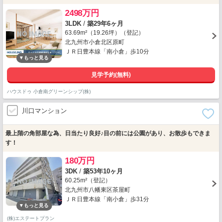
2498万円
3LDK
/
築29年6ヶ月
63.69m²（19.26坪）（登記）
北九州市小倉北区原町
ＪＲ日豊本線「南小倉」歩10分
見学予約(無料)
ハウスドゥ 小倉南グリーンシップ(株)
川口マンション
最上階の角部屋な為、日当たり良好♪目の前には公園があり、お散歩もできま
す！
180万円
3DK
/
築53年10ヶ月
60.25m²（登記）
北九州市八幡東区茶屋町
ＪＲ日豊本線「南小倉」歩31分
(株)エステートプラン